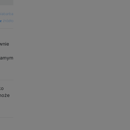
labarba
źródło
wnie
 samym
ko
 może