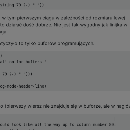
ji w tym pierwszym ciągu w zależności od rozmiaru lewej
o działać dość dobrze. Nie jest tak wygodny jak linijka w
aga.
tyczyło to tylko buforów programujących.
)

at' on for buffers."

 79 ?-) "|")))

 (pierwszy wiersz nie znajduje się w buforze, ale w nagłó
-------------------------------------------------|

ould look like all the way up to column number 80.
