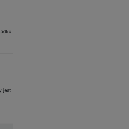
padku
 jest