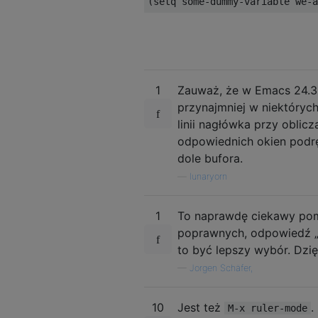
1
Zauważ, że w Emacs 24.3
przynajmniej w niektóryc
linii nagłówka przy oblic
odpowiednich okien podr
dole bufora.
—
lunaryorn
1
To naprawdę ciekawy pomy
poprawnych, odpowiedź „ł
to być lepszy wybór. Dzię
—
Jorgen Schäfer,
10
Jest też
.
M-x ruler-mode