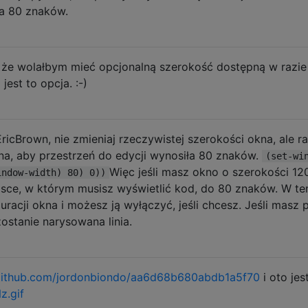
na 80 znaków.
ę, że wolałbym mieć opcjonalną szerokość dostępną w razie
jest to opcja. :-)
icBrown, nie zmieniaj rzeczywistej szerokości okna, ale ra
a, aby przestrzeń do edycji wynosiła 80 znaków.
(set-wi
Więc jeśli masz okno o szerokości 12
indow-width) 80) 0))
jsce, w którym musisz wyświetlić kod, do 80 znaków. W te
racji okna i możesz ją wyłączyć, jeśli chcesz. Jeśli masz p
zostanie narysowana linia.
.github.com/jordonbiondo/aa6d68b680abdb1a5f70
i oto jes
z.gif