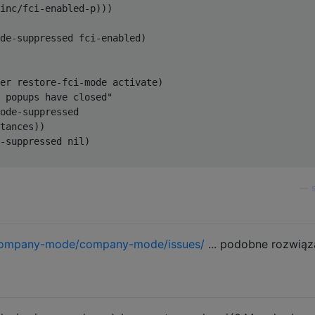
inc/fci-enabled-p)))

de-suppressed fci-enabled)

er restore-fci-mode activate)

 popups have closed"

ode-suppressed

tances))

-suppressed nil)

—
company-mode/company-mode/issues/
... podobne rozwiąz