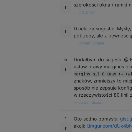
szerokości okna / ramki 
—
Eric Brown,
Dzieki za sugestie. Myśl
potrzeby, ale z pewnością 
—
Jorgen Schäfer
5
Dodałbym do sugestii @ Er
ustaw prawy margines okn
margins nil 0 (max (- (w
znaków, zmniejszy to mie
sposób nie zepsuje konfigu
w rzeczywistości 80 linii 
—
Jordon Biondo
1
Oto sedno pomysłu:
gist
akcji:
i.imgur.com/dUx4bN