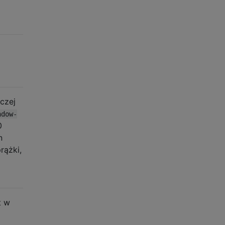
czej
ndow-
0
n
rążki,
t w