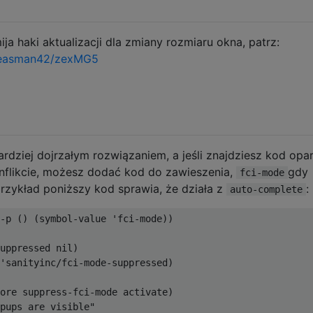
ja haki aktualizacji dla zmiany rozmiaru okna, patrz:
ideasman42/zexMG5
bardziej dojrzałym rozwiązaniem, a jeśli znajdziesz kod opa
onflikcie, możesz dodać kod do zawieszenia,
gdy
fci-mode
rzykład poniższy kod sprawia, że ​​działa z
:
auto-complete
-p () (symbol-value 'fci-mode))

uppressed nil)

'sanityinc/fci-mode-suppressed)

ore suppress-fci-mode activate)

pups are visible"
