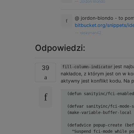
—
Jordon Biondo
@ jordon-biondo - to pomi
bitbucket.org/snippets/
—
ideasman42
Odpowiedzi:
jest naj
39
fill-column-indicator
nakładce, z którym jest on w k
aktywny jest konflikt kodu. Na p
  (defun sanityinc/fci-enabled
  (defvar sanityinc/fci-mode-s
  (make-variable-buffer-local 
  (defadvice popup-create (bef
    "Suspend fci-mode while po