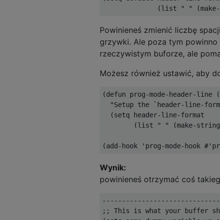
Powinieneś zmienić liczbę spac
grzywki. Ale poza tym powinno t
rzeczywistym buforze, ale pom
Możesz również ustawić, aby do
(defun prog-mode-header-line (
  "Setup the `header-line-form
  (setq header-line-format 

        (list " " (make-string
Wynik:
powinieneś otrzymać coś takiego
------------------------------
;; This is what your buffer sh