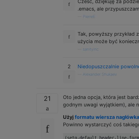
Cześć, dziękuję za podzi
.emacs, ale przypuszczam
—
PierreE
Tak, powyższy przykład 
użycia może być konieczn
—
sanityinc
2
Niedopuszczalnie powoln
—
Alexander Shukaev
Oto jedna opcja, która jest bard
21
godnym uwagi wyjątkiem), ale n
Użyj
formatu wiersza nagłówka
Powinno wystarczyć coś takieg
(setq-default header-line-form