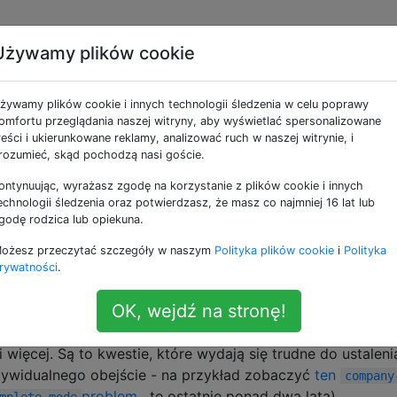
Używamy plików cookie
kę w kolumnie 80?
żywamy plików cookie i innych technologii śledzenia w celu poprawy
omfortu przeglądania naszej witryny, aby wyświetlać spersonalizowane
reści i ukierunkowane reklamy, analizować ruch w naszej witrynie, i
inijkę w określonej kolumnie (zwykle 80), więc widzę, kied
rozumieć, skąd pochodzą nasi goście.
że, jak się do niej zbliżam, aby móc wcześniej sformatow
ontynuując, wyrażasz zgodę na korzystanie z plików cookie i innych
echnologii śledzenia oraz potwierdzasz, że masz co najmniej 16 lat lub
godę rodzica lub opiekuna.
łem, nie pozwalają osiągnąć tego celu:
ożesz przeczytać szczegóły w naszym
Polityka plików cookie
i
Polityka
i
podświetl poszczególne wier
rywatności
.
enforce-mode
column-marker
ierszu już minął
. Chciałbym zobaczyć, kiedy
fill-column
OK, wejdź na stronę!
e tylko kiedy ją przekraczam.
oby to dobre rozwiązanie, oprócz tego, że łamie
auto-com
 i więcej. Są to kwestie, które wydają się trudne do ustaleni
ywidualnego obejście - na przykład zobaczyć
ten
company
problem
, te ostatnie ponad dwa lata).
mplete-mode