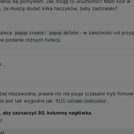
elenie się pomysłem. Jak mogę to uruchomić? Mam kod w
, że muszę dodać kilka haczyków, żeby zadziałało?
zaleca
i
- w zależności od przy
popup-create
popup-delete
e podanie różnych funkcji.
e
.
ziej niezawodna, prawie nic nie psuje (czasami tryb firmowy
ie jest tak wygodna jak
.
fill-column-indicator
,
aby zaznaczyć 80. kolumnę nagłówka.
o:
at 
