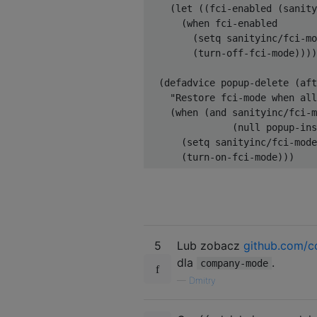
    (let ((fci-enabled (sanity
      (when fci-enabled

        (setq sanityinc/fci-mo
        (turn-off-fci-mode))))

  (defadvice popup-delete (aft
    "Restore fci-mode when all
    (when (and sanityinc/fci-m
               (null popup-ins
      (setq sanityinc/fci-mode
5
Lub zobacz
github.com/
dla
.
company-mode
—
Dmitry