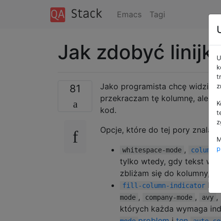
Emacs
Tagi
Jak zdobyć linij
U
k
t
Jako programista chcę widzieć l
81
z
przekraczam tę kolumnę, ale tak
K
kod.
t
z
Opcje, które do tej pory znalaz
M
,
p
whitespace-mode
column-
tylko wtedy, gdy tekst w w
zbliżam się do kolumny, ni
był
fill-column-indicator
,
,
,
mode
company-mode
avy
których każda wymaga ind
problem
i
ten
mode
auto-co