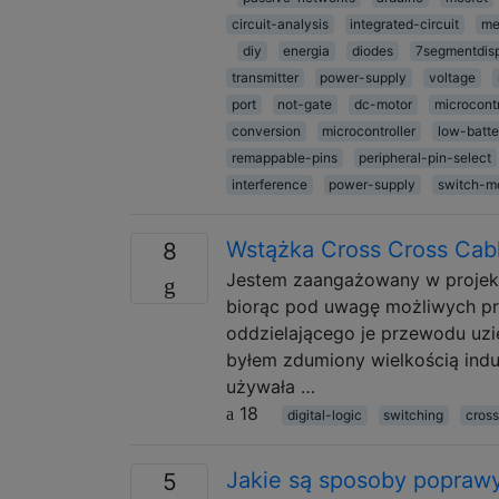
circuit-analysis
integrated-circuit
me
diy
energia
diodes
7segmentdis
transmitter
power-supply
voltage
port
not-gate
dc-motor
microcontr
conversion
microcontroller
low-batte
remappable-pins
peripheral-pin-select
interference
power-supply
switch-m
Wstążka Cross Cross Cabl
8
Jestem zaangażowany w projekt,
biorąc pod uwagę możliwych pr
oddzielającego je przewodu uzi
byłem zdumiony wielkością indu
używała …
18
digital-logic
switching
cross
Jakie są sposoby popraw
5