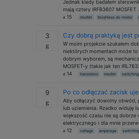
Jednak kiedy badałem sterownik
mają cztery IRFB3607 MOSFET
15
mosfet
brushless-dc-motor
Czy dobrą praktyką jest 
3
W moim projekcie szukałem dob
niektórych momentach może to 
dobrym wyborem, są mechaniczn
MOSFET-y (takie jak ten IRL783
14
transistors
mosfet
switching
Po co odłączać zacisk uje
9
Aby odłączyć dowolny obwód, p
lub uziemienia. Rzadko widuję lu
większość czasu nie są dobrze w
elektrycznego i dla mnie przer
12
voltage
amperage
switchin