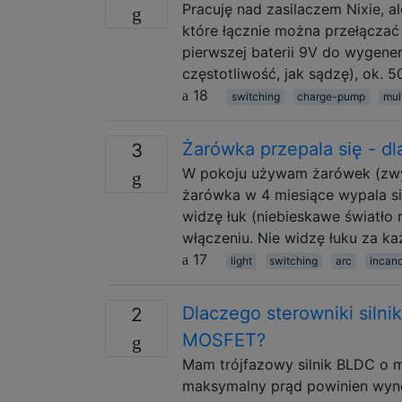
Pracuję nad zasilaczem Nixie, 
które łącznie można przełączać
pierwszej baterii 9V do wygener
częstotliwość, jak sądzę), ok.
18
switching
charge-pump
mult
Żarówka przepala się - dl
3
W pokoju używam żarówek (zwyk
żarówka w 4 miesiące wypala si
widzę łuk (niebieskawe światło 
włączeniu. Nie widzę łuku za k
17
light
switching
arc
incan
Dlaczego sterowniki silni
2
MOSFET?
Mam trójfazowy silnik BLDC o 
maksymalny prąd powinien wynos