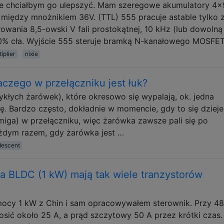
ale chciałbym go ulepszyć. Mam szeregowe akumulatory 4x
 między mnożnikiem 36V. (TTL) 555 pracuje astable tylko 
owania 8,5-owski V fali prostokątnej, 10 kHz (lub dowolną
 50% cła. Wyjście 555 steruje bramką N-kanałowego MOSFE
iplier
nixie
aczego w przełączniku jest łuk?
łych żarówek), które okresowo się wypalają, ok. jedna
ę. Bardzo często, dokładnie w momencie, gdy to się dzieje
miga) w przełączniku, więc żarówka zawsze pali się po
ażdym razem, gdy żarówka jest …
descent
ka BLDC (1 kW) mają tak wiele tranzystorów
mocy 1 kW z Chin i sam opracowywałem sterownik. Przy 4
ić około 25 A, a prąd szczytowy 50 A przez krótki czas.