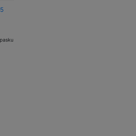
55
ą
 pasku