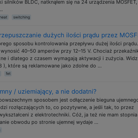
i silników BLDC, natknąłem się na 24 urządzenia MOSFET,
 …
heat
switching
przepuszczanie dużych ilości prądu przez MOS
rego sposobu kontrolowania przepływu dużej ilości prądu
wynosić 40–50 amperów przy 12–15 V. Chociaż przekaźnik
e i dlatego z czasem wymagają aktywacji i zużycia. Widz
3 ), które są reklamowane jako zdolne do …
fet
mny / uziemiający, a nie dodatni?
owszechnym sposobem jest odłączenie bieguna ujemnego 
dzi rozłączających to, co pozytywne, a jeśli tak, to przez
ykształceni z elektrotechniki. Cóż, ja też nie mam stopnia
wanie obwodu po stronie ujemnej wydaje …
g