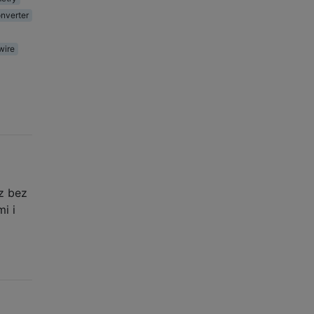
nverter
wire
z bez
i i