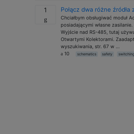
Połącz dwa różne źródła
1
Chciałbym obsługiwać moduł A
posiadającymi własne zasilanie
Wyjście nad RS-485, tutaj uży
Otwartymi Kolektorami. Zaadap
wyszukiwania, str. 67 w …
10
schematics
safety
switchin