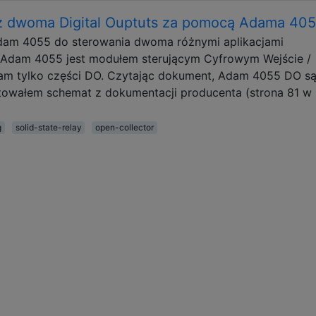
 z dwoma Digital Ouptuts za pomocą Adama 40
dam 4055 do sterowania dwoma różnymi aplikacjami
. Adam 4055 jest modułem sterującym Cyfrowym Wejście /
wam tylko części DO. Czytając dokument, Adam 4055 DO s
towałem schemat z dokumentacji producenta (strona 81 w
g
solid-state-relay
open-collector