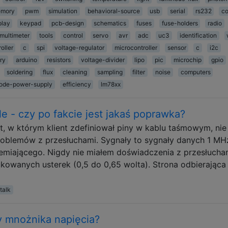
mory
pwm
simulation
behavioral-source
usb
serial
rs232
co
play
keypad
pcb-design
schematics
fuses
fuse-holders
radio
multimeter
tools
control
servo
avr
adc
uc3
identification
oller
c
spi
voltage-regulator
microcontroller
sensor
c
i2c
ry
arduino
resistors
voltage-divider
lipo
pic
microchip
gpio
soldering
flux
cleaning
sampling
filter
noise
computers
ode-power-supply
efficiency
lm78xx
e - czy po fakcie jest jakaś poprawka?
 w którym klient zdefiniował piny w kablu taśmowym, nie
oblemów z przesłuchami. Sygnały to sygnały danych 1 MH
emiającego. Nigdy nie miałem doświadczenia z przesłucham
kowanych usterek (0,5 do 0,65 wolta). Strona odbierająca
talk
y mnożnika napięcia?