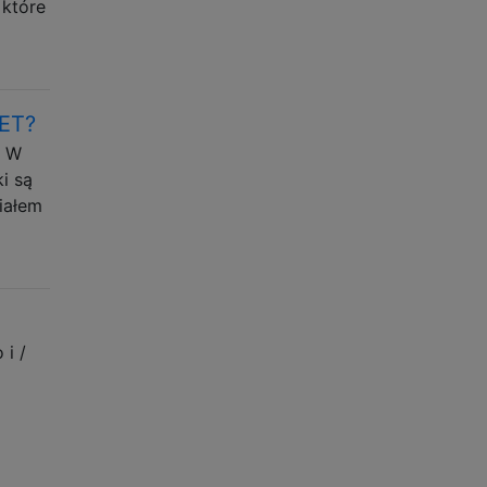
 które
FET?
. W
i są
iałem
i /