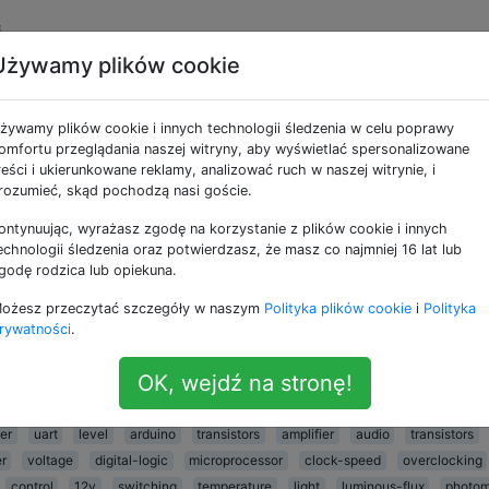
i
Używamy plików cookie
e jako switching
żywamy plików cookie i innych technologii śledzenia w celu poprawy
omfortu przeglądania naszej witryny, aby wyświetlać spersonalizowane
synchronizacji protokołu szeregowego
reści i ukierunkowane reklamy, analizować ruch w naszej witrynie, i
rozumieć, skąd pochodzą nasi goście.
ikacja szeregowa jest obecnie szeroko rozpowszechnion
, uważam, że wielu z nas od czasu do czasu napotyka taki
ontynuując, wyrażasz zgodę na korzystanie z plików cookie i innych
ktroniczne Di komputer PCpodłączony do linii szeregowej 
echnologii śledzenia oraz potwierdzasz, że masz co najmniej 16 lat lub
godę rodzica lub opiekuna.
 ciągłej wymiany informacji . Tj. Wysyła PCkażdą ramkę
ożesz przeczytać szczegóły w naszym
Polityka plików cookie
i
Polityka
col
brushless-dc-motor
hall-effect
hdd
scr
flipflop
state-machi
rywatności
.
microcontroller
can
resonance
memory
microprocessor
verilog
OK, wejdź na stronę!
-regulator
switch-mode-power-supply
resistance
bluetooth
emc
ntroller
pic
c
stm32
interrupts
freertos
oscilloscope
arduin
er
uart
level
arduino
transistors
amplifier
audio
transistors
er
voltage
digital-logic
microprocessor
clock-speed
overclocking
control
12v
switching
temperature
light
luminous-flux
photom