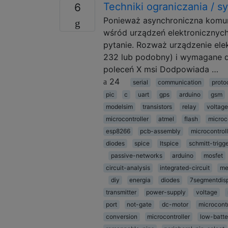
Techniki ograniczania / 
6
Ponieważ asynchroniczna komun
wśród urządzeń elektronicznych
pytanie. Rozważ urządzenie ele
232 lub podobny) i wymagane do
poleceń X msi Dodpowiada …
24
serial
communication
proto
pic
c
uart
gps
arduino
gsm
modelsim
transistors
relay
voltage
microcontroller
atmel
flash
microco
esp8266
pcb-assembly
microcontroll
diodes
spice
ltspice
schmitt-trigg
passive-networks
arduino
mosfet
circuit-analysis
integrated-circuit
me
diy
energia
diodes
7segmentdis
transmitter
power-supply
voltage
port
not-gate
dc-motor
microcontr
conversion
microcontroller
low-batte