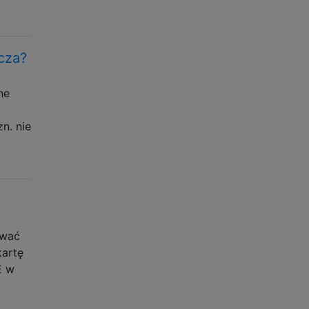
cza?
ne
n. nie
y
awać
kartę
E w