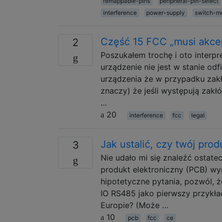
remappable-pins
peripheral-pin-select
interference
power-supply
switch-m
Część 15 FCC „musi akcep
2
Poszukałem trochę i oto interpr
urządzenie nie jest w stanie o
urządzenia że w przypadku zakł
znaczy) że jeśli występują zakłó
…
20
interference
fcc
legal
Jak ustalić, czy twój pr
3
Nie udało mi się znaleźć ostat
produkt elektroniczny (PCB) w
hipotetyczne pytania, pozwól, 
IO RS485 jako pierwszy przykł
Europie? (Może …
10
pcb
fcc
ce