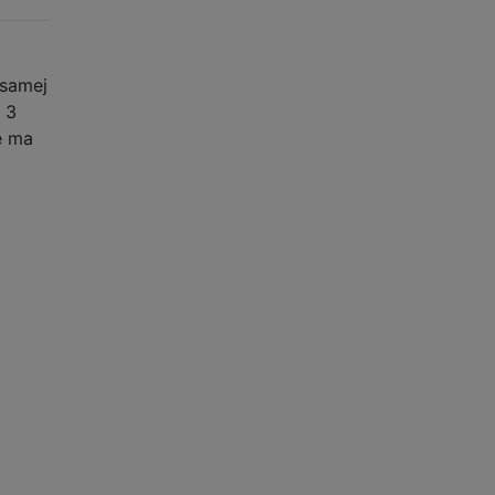
 samej
 3
e ma