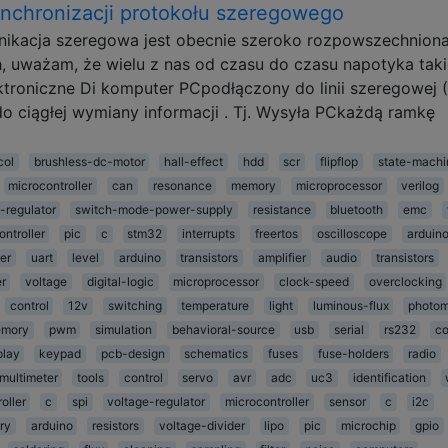
synchronizacji protokołu szeregowego
ikacja szeregowa jest obecnie szeroko rozpowszechnion
, uważam, że wielu z nas od czasu do czasu napotyka taki
ktroniczne Di komputer PCpodłączony do linii szeregowej 
 ciągłej wymiany informacji . Tj. Wysyła PCkażdą ramkę
col
brushless-dc-motor
hall-effect
hdd
scr
flipflop
state-machi
microcontroller
can
resonance
memory
microprocessor
verilog
-regulator
switch-mode-power-supply
resistance
bluetooth
emc
ntroller
pic
c
stm32
interrupts
freertos
oscilloscope
arduin
er
uart
level
arduino
transistors
amplifier
audio
transistors
er
voltage
digital-logic
microprocessor
clock-speed
overclocking
control
12v
switching
temperature
light
luminous-flux
photom
mory
pwm
simulation
behavioral-source
usb
serial
rs232
co
play
keypad
pcb-design
schematics
fuses
fuse-holders
radio
multimeter
tools
control
servo
avr
adc
uc3
identification
oller
c
spi
voltage-regulator
microcontroller
sensor
c
i2c
ry
arduino
resistors
voltage-divider
lipo
pic
microchip
gpio