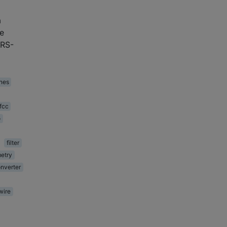
a
e
(RS-
nes
fcc
o
filter
etry
nverter
wire