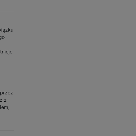
wiązku
go
tnieje
oprzez
z z
iem,