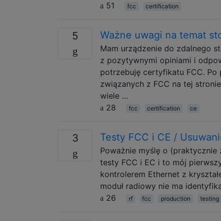
51
fcc
certification
Ważne uwagi na temat s
5
Mam urządzenie do zdalnego ste
z pozytywnymi opiniami i odpo
potrzebuję certyfikatu FCC. Po
związanych z FCC na tej stronie
wiele …
28
fcc
certification
ce
Testy FCC i CE / Usuwani
3
Poważnie myślę o (praktycznie
testy FCC i EC i to mój pierwsz
kontrolerem Ethernet z kryszt
moduł radiowy nie ma identyfik
26
rf
fcc
production
testing