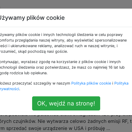
i
Używamy plików cookie
e jako fcc
żywamy plików cookie i innych technologii śledzenia w celu poprawy
omfortu przeglądania naszej witryny, aby wyświetlać spersonalizowane
eć certyfikat FCC i ile to kosztuje?
reści i ukierunkowane reklamy, analizować ruch w naszej witrynie, i
rozumieć, skąd pochodzą nasi goście.
k naprawdę nie robi tego na poziomie hobbystów, że udane
prowadzone na rynek bez certyfikatu i prawdopodobnie ni
ontynuując, wyrażasz zgodę na korzystanie z plików cookie i innych
li będę musiał zapytać. Zawsze jednak zastanawiałem się n
echnologii śledzenia oraz potwierdzasz, że masz co najmniej 16 lat lub
godę rodzica lub opiekuna.
uzyskanie certyfikatu FCC?
ożesz przeczytać szczegóły w naszym
Polityka plików cookie
i
Polityka
rywatności
.
te na Arduino wymaga certyfikacji FCC?
OK, wejdź na stronę!
nsumenckie, które zawiera Arduino Nano. Jest on sprzężo
która pozwala mu pulsować elektromagnesem 12V przy okoł
których czujników. Nie wytwarza celowo żadnych emisji RF, 
łbym sprzedać swoje urządzenie w USA i próbuję …