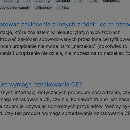
soldering
flux
cleaning
sampling
filter
noise
computers
ode-power-supply
efficiency
lm78xx
tować zakłócenia z innych źródeł”: co to ozna
etacje, które znalazłem w nieautorytatywnych źródłach:
dfiltrować zakłóceń spowodowanych przez inne certyfikowa
óceń urządzenie nie może na to „narzekać” (cokolwiek to
cenia i urządzenie nie działa, nie możesz na to narzekać (tz
odukt wymaga oznakowania CE?
ecznych informacji dotyczących procedury sprawdzania, cz
ymaga oznakowania CE, czy nie. Ponieważ trudno jest zad
że zadam je, używając konkretnych przykładów. Weźmy tę 
ad. Czy ten produkt wymaga sprzedawania oznakowania C