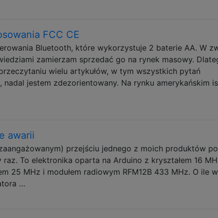
tosowania FCC CE
rowania Bluetooth, które wykorzystuje 2 baterie AA. W z
wiedziami zamierzam sprzedać go na rynek masowy. Dlate
 przeczytaniu wielu artykułów, w tym wszystkich pytań
, nadal jestem zdezorientowany. Na rynku amerykańskim is
e awarii
 zaangażowanym) przejściu jednego z moich produktów p
y raz. To elektronika oparta na Arduino z kryształem 16 MH
ałem 25 MHz i modułem radiowym RFM12B 433 MHz. O ile w
atora …