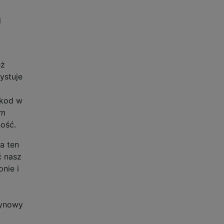
i
eż
ystuje
 kod w
ym
ność.
a ten
ć nasz
nie i
zynowy