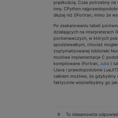
prędkością. Czas potrzebny n
inny. CPython najprawdopodobni
dłużej niż GFortran, mimo że 
Po zeskanowaniu tabeli porówna
działających na interpreterach 
porównawczych, w których pokon
spodziewałbym, chociaż mogłe
zoptymalizowanej biblioteki Num
możliwe implementacje C podobn
kompilowane (Fortran,
Julia
) lu
(Java i prawdopodobnie LuaJIT)
całkiem możliwe, że gdybyśmy 
faktycznie widzielibyśmy go ja
9
To niesamowita odpowiedź