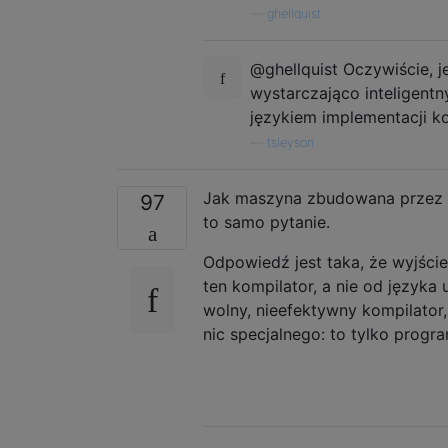
—
ghellquist
@ghellquist Oczywiście, j
wystarczająco inteligentn
językiem implementacji ko
—
tsleyson
Jak maszyna zbudowana przez cz
97
to samo pytanie.
Odpowiedź jest taka, że ​​wyjś
ten kompilator, a nie od język
wolny, nieefektywny kompilator
nic specjalnego: to tylko progr