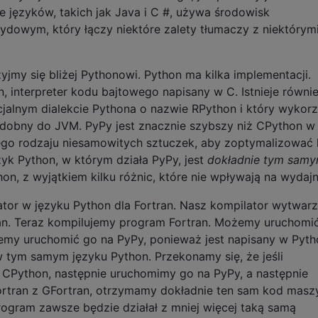
le języków, takich jak Java i C #, używa środowisk
owym, który łączy niektóre zalety tłumaczy z niektórym
yjmy się bliżej Pythonowi. Python ma kilka implementacji.
, interpreter kodu bajtowego napisany w C. Istnieje równi
cjalnym dialekcie Pythona o nazwie RPython i który wykorz
dobny do JVM. PyPy jest znacznie szybszy niż CPython w
ego rodzaju niesamowitych sztuczek, aby zoptymalizować
yk Python, w którym działa PyPy, jest
dokładnie tym sam
on, z wyjątkiem kilku różnic, które nie wpływają na wydaj
ator w języku Python dla Fortran. Nasz kompilator wytwarz
n. Teraz kompilujemy program Fortran. Możemy uruchomi
my uruchomić go na PyPy, ponieważ jest napisany w Pytho
w tym samym języku Python. Przekonamy się, że jeśli
 CPython, następnie uruchomimy go na PyPy, a następnie
ortran z GFortran, otrzymamy dokładnie ten sam kod mas
rogram zawsze będzie działał z mniej więcej taką samą