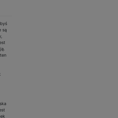
łbyś
e są
,
est
ją.
 ten
k
ska
est
łek