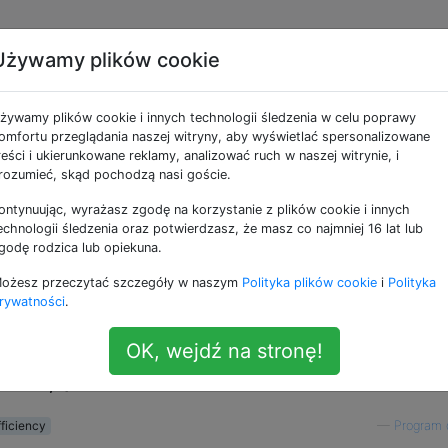
Używamy plików cookie
go kompilator napisany
żywamy plików cookie i innych technologii śledzenia w celu poprawy
yć kiedykolwiek szybsz
omfortu przeglądania naszej witryny, aby wyświetlać spersonalizowane
reści i ukierunkowane reklamy, analizować ruch w naszej witrynie, i
rozumieć, skąd pochodzą nasi goście.
ontynuując, wyrażasz zgodę na korzystanie z plików cookie i innych
echnologii śledzenia oraz potwierdzasz, że masz co najmniej 16 lat lub
godę rodzica lub opiekuna.
zobaczyć testy porównawcze kilku języków w kilku
ożesz przeczytać szczegóły w naszym
Polityka plików cookie
i
Polityka
niżej). W jaki sposób język z kompilatorem napisanym
rywatności
.
zyć kod C?
OK, wejdź na stronę!
ysunek: czasy testu porównawczego w stosunku do C (
 C = 1,0).
fficiency
—
Program 