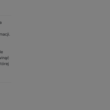
a
macji.
le
winąć
tórej