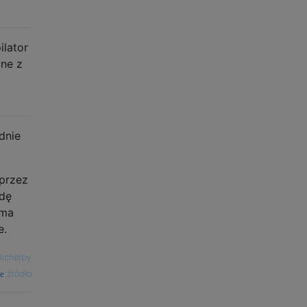
ilator
ane z
dnie
 przez
wdę
 ma
e.
Richerby
źródło