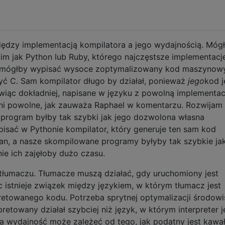
iędzy implementacją kompilatora a jego wydajnością. Móg
im jak Python lub Ruby, którego najczęstsze implementacj
r mógłby wypisać wysoce zoptymalizowany kod maszynowy
yć C. Sam kompilator długo by działał, ponieważ
jego
kod j
iąc dokładniej, napisane w języku z powolną implementac
 ani powolne, jak zauważa Raphael w komentarzu. Rozwijam
program byłby tak szybki jak jego dozwolona własna
isać w Pythonie kompilator, który generuje ten sam kod
an, a nasze skompilowane programy byłyby tak szybkie ja
nie ich zajęłoby dużo czasu.
o tłumaczu. Tłumacze muszą działać, gdy uruchomiony jest
ęc istnieje związek między językiem, w którym tłumacz jest
retowanego kodu. Potrzeba sprytnej optymalizacji środowi
etowany działał szybciej niż język, w którym interpreter j
a wydajność może zależeć od tego, jak podatny jest kawa