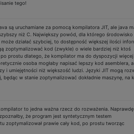
isanie tego!
 java są uruchamiane za pomocą kompilatora JIT, ale java m
t szybszy niż C. Największy powód, dla którego środowisko
oże działać szybciej, to dostępność większej ilości infor
ą zoptymalizować kod (zwykle) o wiele bardziej niż ktoś
 po prostu dlatego, że kompilator ma do dyspozycji więcej
eoretycznie osoba mogłaby napisać lepszy kod asemblera, a
y i umiejętności niż większość ludzi. Języki JIT mogą roz
ej, będąc w stanie zoptymalizować dokładnie maszynę, na k
 kompilator to jedna ważna rzecz do rozważenia. Naprawdę
rozpoznałby, że program jest syntetycznym testem
u zoptymalizował prawie cały kod, po prostu tworząc