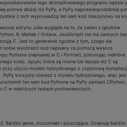
a wyprodukowanie tego skompilowanego programu będzie 
ej potrwa dłużej niż PyPy, a PyPy najprawdopodobniej po
wszystkie z nich wyprowadzą ten sam kod maszynowy na ko
wczej witryny Julia wygląda na to, że żaden z języków
(Python, R, Matlab / Octave, JavaScript) nie ma żadnych te
ują C. Jest to generalnie zgodne z tym, czego się
m sobie wyobrazić kod napisany za pomocą wysoce
py Pythona (napisanej w C i Fortran), pokonując niektóre
ego kodu. Języki, które są równe lub lepsze niż C są
b przy użyciu modelu hybrydowego z częściową kompilacj
. PyPy korzysta również z modelu hybrydowego, więc jest
uruchomili ten sam kod Pythona na PyPy zamiast CPython,
ko C w niektórych testach porównawczych.
—
. Bardzo jasne, zrozumiałe i pouczające. Dziękuję bardzo