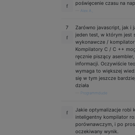
poświęcenie czasu na nap
—
Alex A.,
7
Zarówno javascript, jak i
jeden test, w którym jes
wykonawcze / kompilator m
Kompilatory C / C ++ mog
ręcznie piszący asembler,
informacji. Oczywiście t
wymaga to większej wiedz
się w tym jeszcze bardzi
działa
—
Programmdude
Jakie optymalizacje robi
inteligentny kompilator 
porównawczym, i po prost
oczekiwany wynik.