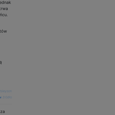
jednak
trwa
ńcu.
stów
ą
tsleyson
źródło
 za