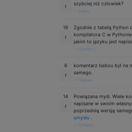
szybciej niż człowiek?
—
babou
19
Zgodnie z tabelą Python d
kompilatora C w Pythonie
jakim to języku jest napis
—
Carsten S
6
komentarz babou był na mi
samego.
—
Raphael
14
Powiązana myśl. Wiele ko
napisane w swoim własnym
poprzednią wersją samego 
umysłu
.
—
Schwern,