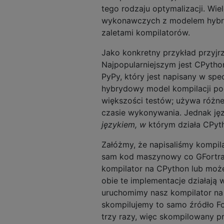
tego rodzaju optymalizacji. Wie
wykonawczych z modelem hybryd
zaletami kompilatorów.
Jako konkretny przykład przyjrz
Najpopularniejszym jest CPython
PyPy, który jest napisany w spe
hybrydowy model kompilacji po
większości testów; używa różn
czasie wykonywania. Jednak jęz
językiem, w
którym działa CPyth
Załóżmy, że napisaliśmy kompil
sam kod maszynowy co GFortra
kompilator na CPython lub może
obie te implementacje działają 
uruchomimy nasz kompilator na
skompilujemy to samo źródło F
trzy razy, więc skompilowany p