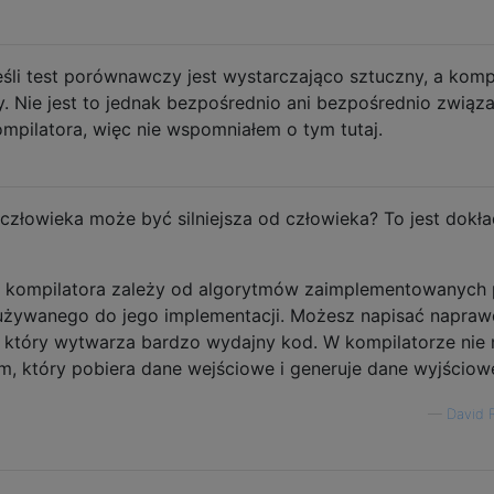
eśli test porównawczy jest wystarczająco sztuczny, a komp
y. Nie jest to jednak bezpośrednio ani bezpośrednio związ
mpilatora, więc nie wspomniałem o tym tutaj.
łowieka może być silniejsza od człowieka? To jest dokła
cie kompilatora zależy od algorytmów zaimplementowanych
a używanego do jego implementacji. Możesz napisać napra
, który wytwarza bardzo wydajny kod. W kompilatorze nie
am, który pobiera dane wejściowe i generuje dane wyjściow
—
David 