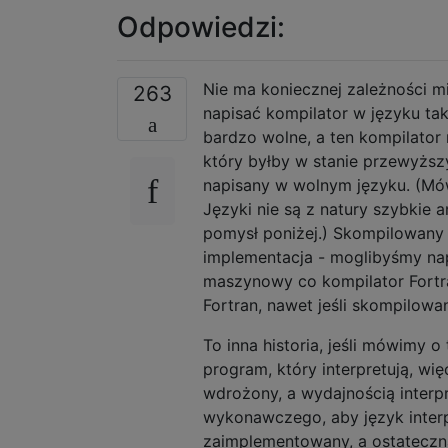
Odpowiedzi:
Nie ma koniecznej zależności m
263
napisać kompilator w języku tak
bardzo wolne, a ten kompilato
który byłby w stanie przewyższ
napisany w wolnym języku. (Mów
Języki nie są z natury szybkie
pomysł poniżej.) Skompilowany 
implementacja - moglibyśmy nap
maszynowy co kompilator Fortr
Fortran, nawet jeśli skompilowa
To inna historia, jeśli mówimy 
program, który interpretują, wi
wdrożony, a wydajnością interp
wykonawczego, aby język interpr
zaimplementowany, a ostateczn