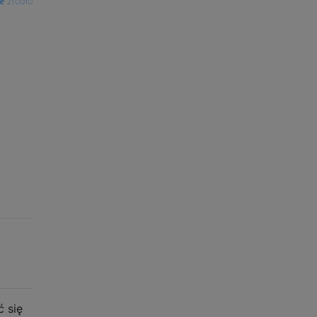
źródło
 się