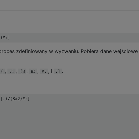
e proces zdefiniowany w wyzwaniu. Pobiera dane wejściowe
,
,
,
,
, i
.
:(
:1
(8
8#
#:
:]
|.)/(8#2)#:]
