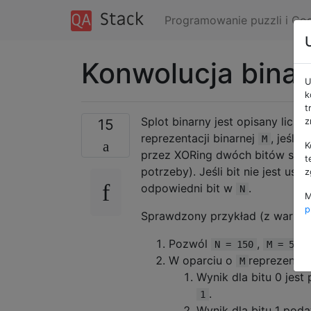
Programowanie puzzli i Co
Konwolucja bina
U
k
t
Splot binarny jest opisany liczb
15
z
reprezentacji binarnej
, jeśli 
M
K
przez XORing dwóch bitów sąs
t
potrzeby). Jeśli bit nie jest ust
z
odpowiedni bit w
.
N
M
p
Sprawdzony przykład (z wartoś
Pozwól
,
.
N = 150
M = 59
W oparciu o
reprezentacj
M
Wynik dla bitu 0 jest
.
1
Wynik dla bitu 1 poda