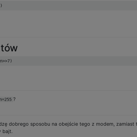
jtów
n
>>
7
)
?
n=255
idzę dobrego sposobu na obejście tego z modem, zamiast 
 bajt.