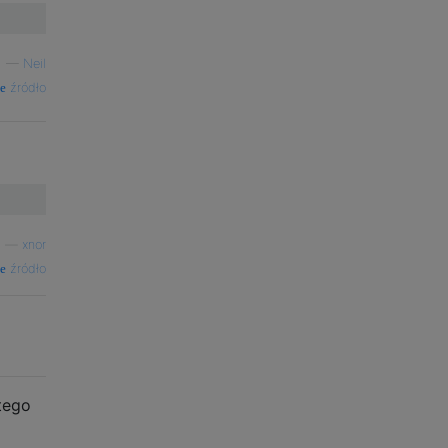
—
Neil
źródło
—
xnor
źródło
tego