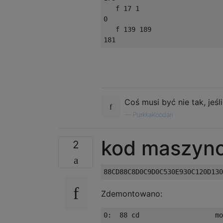
   f 17 1

0

   f 139 189

Coś musi być nie tak, jeśl
—
PurkkaKoodari
kod maszyno
2
Zdemontowano:
0:  88 cd                   mo