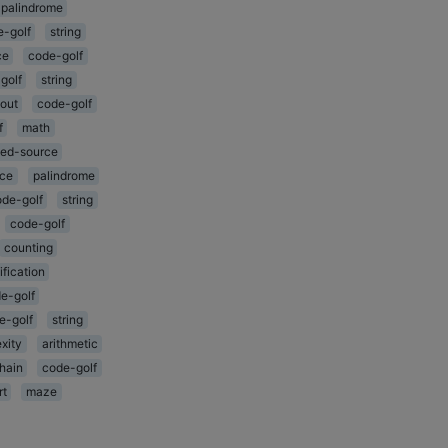
palindrome
e-golf
string
ce
code-golf
golf
string
out
code-golf
f
math
cted-source
rce
palindrome
de-golf
string
code-golf
counting
ification
e-golf
e-golf
string
xity
arithmetic
hain
code-golf
rt
maze