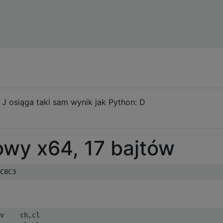
i J osiąga taki sam wynik jak Python: D
wy x64, 17 bajtów
v    ch,cl
