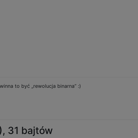
owinna to być „rewolucja binarna” :)
), 31 bajtów