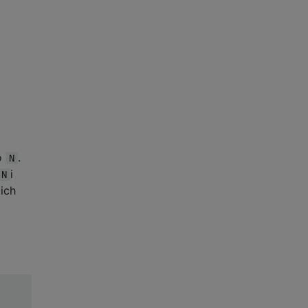
o
.
N
i
N
ich