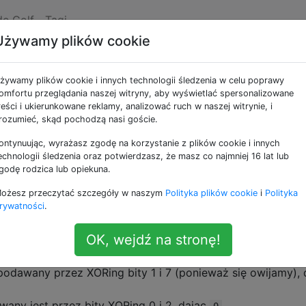
de Golf
Tagi
Używamy plików cookie
rna
żywamy plików cookie i innych technologii śledzenia w celu poprawy
omfortu przeglądania naszej witryny, aby wyświetlać spersonalizowane
reści i ukierunkowane reklamy, analizować ruch w naszej witrynie, i
ą
i jest stosowany do liczby
. Dla każdego bitu w
rozumieć, skąd pochodzą nasi goście.
M
N
bit jest ustawiony (
), odpowiedni bit na wyjściu jest pod
1
ontynuując, wyrażasz zgodę na korzystanie z plików cookie i innych
iadujących z odpowiednim bitem w
(owijanie w razie
N
echnologii śledzenia oraz potwierdzasz, że masz co najmniej 16 lat lub
awiony (
), odpowiedni bit na wyjściu jest podawany prze
0
godę rodzica lub opiekuna.
ożesz przeczytać szczegóły w naszym
Polityka plików cookie
i
Polityka
rywatności
.
ciami 8-bitowymi):
OK, wejdź na stronę!
 Ich reprezentacje binarne to (odpowiednio)
i
10010110
001
ę binarną, bity 0, 1, 3, 4 i 5 są splecione.
 podawany przez XORing bity 1 i 7 (ponieważ się owijamy), 
wany jest przez bity XORing 0 i 2, dając
.
0