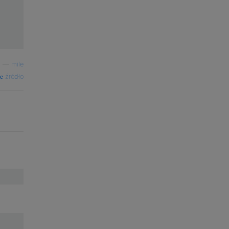
—
mile
źródło