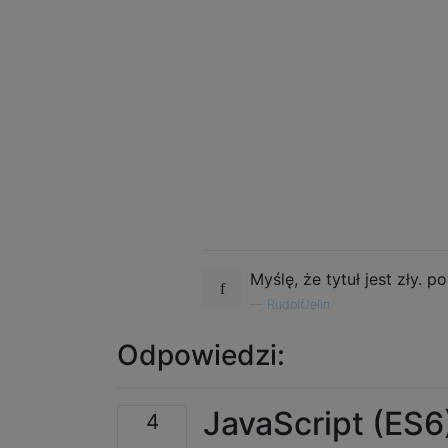
Myślę, że tytuł jest zły. p
—
RudolfJelin
Odpowiedzi:
JavaScript (ES6
4