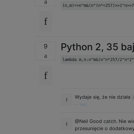
Python 2, 35 ba
9
lambda
 m
,
n
:
n
^
m
&(
n
^
n
*
257
/
2
^
n
*
2
^
Wydaje się, że nie działa
—
Neil,
@Neil Good catch. Nie w
przesunięcie o dodatkowy