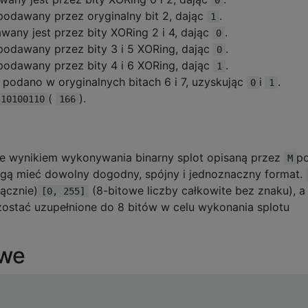
 podawany przez oryginalny bit 2, dając
.
1
wany jest przez bity XORing 2 i 4, dając
.
0
 podawany przez bity 3 i 5 XORing, dając
.
0
 podawany przez bity 4 i 6 XORing, dając
.
1
7 podano w oryginalnych bitach 6 i 7, uzyskując
i
.
0
1
(
).
10100110
166
ie wynikiem wykonywania binarny splot opisaną przez
p
M
gą mieć dowolny dogodny, spójny i jednoznaczny format.
ącznie)
(8-bitowe liczby całkowite bez znaku), a 
[0, 255]
zostać uzupełnione do 8 bitów w celu wykonania splotu
owe