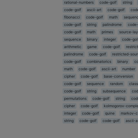
rational-numbers
code-golf
string
code-golf
ascii-art
code-golf
cod
fibonacci
code-golf
math
sequen
code-golf
string
palindrome
code-
code-golf
math
primes
source-lay
sequence
binary
integer
code-gol
arithmetic
game
code-golf
restri
palindrome
code-golf
restricted-sou
code-golf
combinatorics
binary
co
math
code-golf
ascii-art
number
cipher
code-golf
base-conversion
code-golf
sequence
random
class
code-golf
string
subsequence
cod
permutations
code-golf
string
cod
cipher
code-golf
kolmogorov-comple
integer
code-golf
quine
markov-c
string
code-golf
code-golf
ascii-a