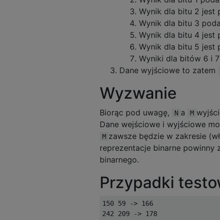
Wynik dla bitu 2 jest
Wynik dla bitu 3 poda
Wynik dla bitu 4 jest
Wynik dla bitu 5 jest
Wyniki dla bitów 6 i 
Dane wyjściowe to zatem
Wyzwanie
Biorąc pod uwagę,
a
wyjśc
N
M
Dane wejściowe i wyjściowe mo
zawsze będzie w zakresie (wł
M
reprezentacje binarne powinny 
binarnego.
Przypadki test
150 59 -> 166

242 209 -> 178
