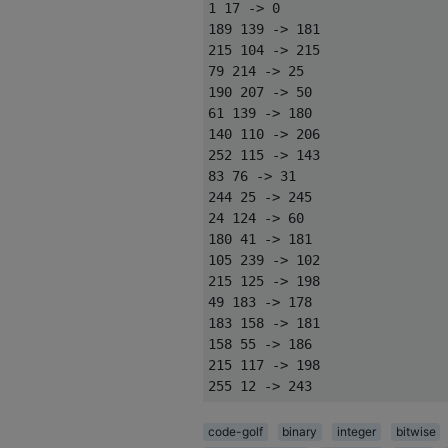
1 17 -> 0

189 139 -> 181

215 104 -> 215

79 214 -> 25

190 207 -> 50

61 139 -> 180

140 110 -> 206

252 115 -> 143

83 76 -> 31

244 25 -> 245

24 124 -> 60

180 41 -> 181

105 239 -> 102

215 125 -> 198

49 183 -> 178

183 158 -> 181

158 55 -> 186

215 117 -> 198

code-golf
binary
integer
bitwise