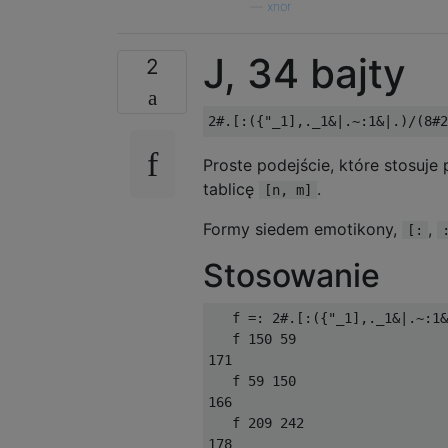
—
xnor
J, 34 bajty
2
Proste podejście, które stosuj
tablicę
.
[n, m]
Formy siedem emotikony,
,
[:
Stosowanie
   f =: 2#.[:({"_1],._1&|.~:1&
   f 150 59

171

   f 59 150

166

   f 209 242

178
