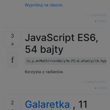
Wypróbuj na ideone
.
—
Luis Mendo
źródło
JavaScript ES6,
3
54 bajty
Korzysta z radianów.
—
Mama Fun Roll
źródło
Galaretka
, 11
2