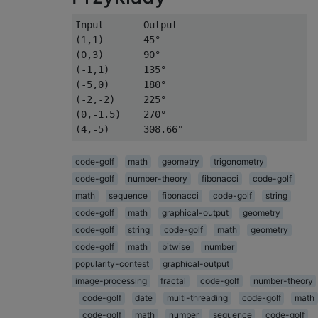
Input       Output

(1,1)       45°

(0,3)       90°

(-1,1)      135°

(-5,0)      180°

(-2,-2)     225°

(0,-1.5)    270°

code-golf
math
geometry
trigonometry
code-golf
number-theory
fibonacci
code-golf
math
sequence
fibonacci
code-golf
string
code-golf
math
graphical-output
geometry
code-golf
string
code-golf
math
geometry
code-golf
math
bitwise
number
popularity-contest
graphical-output
image-processing
fractal
code-golf
number-theory
code-golf
date
multi-threading
code-golf
math
code-golf
math
number
sequence
code-golf