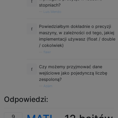
stopniach?
—
Luis Mendo
Powiedziałbym dokładnie o precyzji
maszyny, w zależności od tego, jakiej
implementacji używasz (float / double
/ cokolwiek)
—
flawr
Czy możemy przyjmować dane
wejściowe jako pojedynczą liczbę
zespoloną?
—
Adám
Odpowiedzi:
9