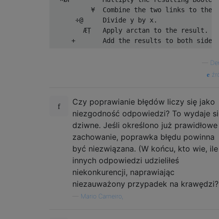
          ¥  Combine the two links to the l
      ÷@     Divide y by x.

        ÆṬ   Apply arctan to the result.

—
De
źr
Czy poprawianie błędów liczy się jako
niezgodność odpowiedzi? To wydaje si
dziwne. Jeśli określono już prawidłowe
zachowanie, poprawka błędu powinna
być niezwiązana. (W końcu, kto wie, ile
innych odpowiedzi udzieliłeś
niekonkurencji, naprawiając
niezauważony przypadek na krawędzi?
—
Mario Carneiro,