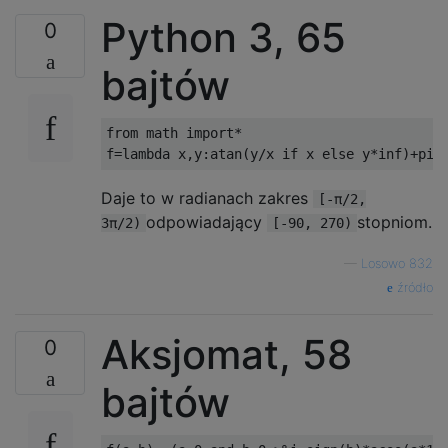
Python 3, 65
0
bajtów
from math import*

Daje to w radianach zakres
[-π/2,
odpowiadający
stopniom.
3π/2)
[-90, 270)
—
Losowo 832
źródło
Aksjomat, 58
0
bajtów