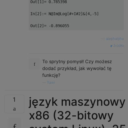
Out[1]= 0.785398

In[2]:= N@Im@Log[#+I#2]&[4,-5]

—
alephalpha
źródło
To sprytny pomysł! Czy możesz
dodać przykład, jak wywołać tę
funkcję?
—
flawr
język maszynowy
1
x86 (32-bitowy