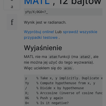
MATL
, 12 bajtów
Wynik jest w radianach.
Wypróbuj online!
Lub
sprawdź wszystkie
przypadki testowe
.
Wyjaśnienie
MATL nie ma
funkcji (ma
, ale
atan
atan2
nie można jej użyć do tego wyzwania).
Więc uciekłem się do
.
acos
y     % Take x, y implicitly. Duplicate x o
Yy    % Compute hypothenuse from x, y

/     % Divide x by hypothenuse

X;    % Arccosine (inverse of cosine functi
0G    % Push y again

0<    % Is it negative?
