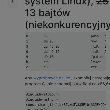
system Linux),
25
13 bajtów
(niekonkurencyjny
0:       55                      push   %eb
1:       89 e5                   mov    %es
3:       dd 45 08                fldl   0x8
6:       dd 45 10                fldl   0x1
9:       d9 f3                   fpatan  

b:       c9                      leave

Aby
wypróbować online
, skompiluj następuj
program C (nie zapomnij
flagi na x86_6
-m32
#include<stdio.h>

#include<math.h>

const char j[]="U\x89\xe5\335E\b\335E\20\xd
int main(){
