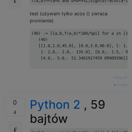
test (używam tylko acos () zwraca
promienie)
(40) -> [[a,b,f(a,b)*180/%pi] for a in [1,0
   (40)

   [[1.0,1.0,45.0], [0.0,3.0,90.0], [- 1.0,
    [- 2.0,- 2.0,- 135.0], [0.0,- 1.5,- 90.
    [4.0,- 5.0,- 51.3401917459 09909396]]

—
RosLuP
źródło
Python 2
, 59
0
bajtów