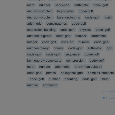
math
number
sequence
arithmetic
code-golf
decision-problem
logic-gates
code-golf
decision-problem
balanced-string
code-golf
math
arithmetic
combinatorics
code-golf
expression-building
code-golf
physics
code-golf
abstract-algebra
code-golf
number
arithmetic
integer
code-golf
ascii-art
number
code-golf
number-theory
primes
code-golf
arithmetic
grid
code-golf
code-golf
sequence
code-golf
kolmogorov-complexity
compression
code-golf
math
number
arithmetic
array-manipulation
code-golf
primes
hexagonal-grid
complex-numbers
code-golf
number
counting
code-golf
math
number
arithmetic
—
wada
źródło