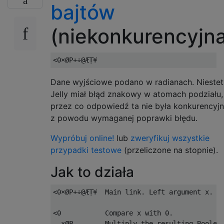
bajtów
(niekonkurencyjn
Dane wyjściowe podano w radianach. Niestet
Jelly miał błąd znakowy w atomach podziału,
przez co odpowiedź ta nie była konkurencyj
z powodu wymaganej poprawki błędu.
Wypróbuj online!
lub
zweryfikuj wszystkie
przypadki testowe
(przeliczone na stopnie).
Jak to działa
<0×ØP+÷@ÆṬ¥  Main link. Left argument x. Ri
<0           Compare x with 0.

  ×ØP        Multiply the resulting Boolean