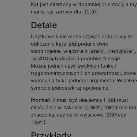
Kąt jest mierzony w dodatniej orientacji, a my
mamy kąt zerowy dla
.
(1,0)
Detale
Użytkownik nie może używać Zabudowy że
obliczenie kąta
podane dwie
phi
współrzędne, włącznie z
,
,
atan2
rect2polar
i podobne funkcje.
argOfComplexNumber
Można jednak użyć zwykłych funkcji
trygonometrycznych i ich odwrotności, które
wymagają tylko jednego argumentu. Wszelkie
symbole jednostek są opcjonalne.
Promień
musi być nieujemny i
musi
r
phi
mieścić się w zakresie
(nie ma
[-360°, 360°]
znaczenia, czy dane wyjściowe
czy
270°
).
-90°
Przykłady