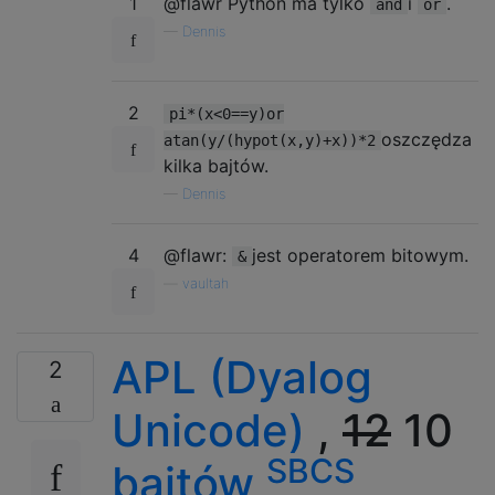
1
@flawr Python ma tylko
i
.
and
or
—
Dennis
2
pi*(x<0==y)or
oszczędza
atan(y/(hypot(x,y)+x))*2
kilka bajtów.
—
Dennis
4
@flawr:
jest operatorem bitowym.
&
—
vaultah
APL (Dyalog
2
Unicode)
,
12
10
SBCS
bajtów