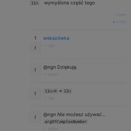
wymyślona część tego
11○
—
Adám
źródło
1
wskazówka
—
ngn
@ngn Dziękuję.
—
Adám
->
11○∘⍟
12○
—
ngn
@ngn
Nie możesz używać…
argOfComplexNumber
—
Adám