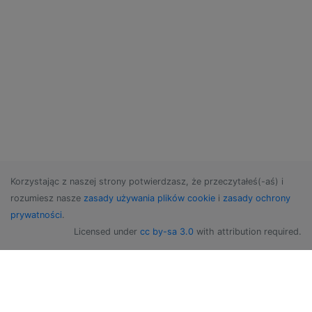
Korzystając z naszej strony potwierdzasz, że przeczytałeś(-aś) i
rozumiesz nasze
zasady używania plików cookie
i
zasady ochrony
prywatności
.
Licensed under
cc by-sa 3.0
with attribution required.