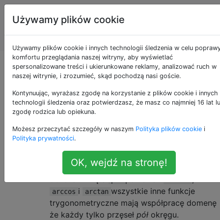
Programowanie
Tagi
Używamy plików cookie
puzzli i Code
Account
Golf
Używamy plików cookie i innych technologii śledzenia w celu popraw
komfortu przeglądania naszej witryny, aby wyświetlać
g o l f a t a n 2
spersonalizowane treści i ukierunkowane reklamy, analizować ruch w
naszej witrynie, i zrozumieć, skąd pochodzą nasi goście.
Kontynuując, wyrażasz zgodę na korzystanie z plików cookie i innych
technologii śledzenia oraz potwierdzasz, że masz co najmniej 16 lat l
Czasami naprawdę trudno jest
18
zgodę rodzica lub opiekuna.
przekonwertować współrzędne kartezjańskie
Możesz przeczytać szczegóły w naszym
Polityka plików cookie
i
na współrzędne
biegunowe
.
(x,y)
(r,phi)
Polityka prywatności
.
Chociaż można obliczyć
r =
dość łatwo, często trzeba
sqrt(x^2+y^2)
OK, wejdź na stronę!
jakieś rozróżnienie przypadków przy
obliczaniu kąta
ponieważ
,
phi
arcsin
i
wszystkie inne funkcje
arccos
arctan
trygonometryczne mają współpracę domenę
że każdy tylko przęseł
pół
okręgu.