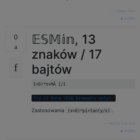
—
Leaky Nun
źródło
𝔼𝕊𝕄𝕚𝕟, 13
0
znaków / 17
bajtów
Try it here (ES6 browsers only).
Zastosowania
.
(x<0)*pi+tan(y/x)
—
Mama Fun Roll
źródło