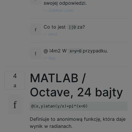
swojej odpowiedzi.
—
Solomon Ucko
Co to jest
za?
||0
—
l4m2
@ l4m2 W
przypadku.
x=y=0
—
Neil,
MATLAB /
4
Octave, 24 bajty
Definiuje to anonimową funkcję, która daje
wynik w radianach.