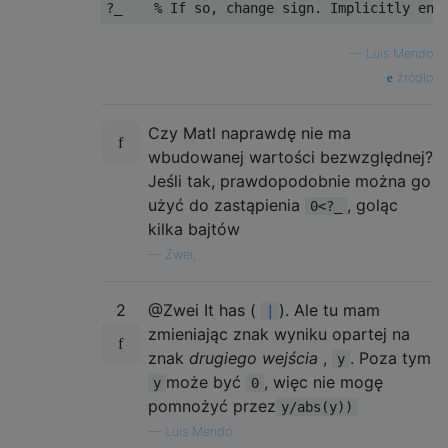
—
Luis Mendo
źródło
Czy Matl naprawdę nie ma
wbudowanej wartości bezwzględnej?
Jeśli tak, prawdopodobnie można go
użyć do zastąpienia
, goląc
0<?_
kilka bajtów
—
Zwei,
2
@Zwei It has (
). Ale tu mam
|
zmieniając znak wyniku opartej na
znak
drugiego wejścia
,
. Poza tym
y
może być
, więc nie mogę
y
0
pomnożyć przez
y/abs(y))
—
Luis Mendo