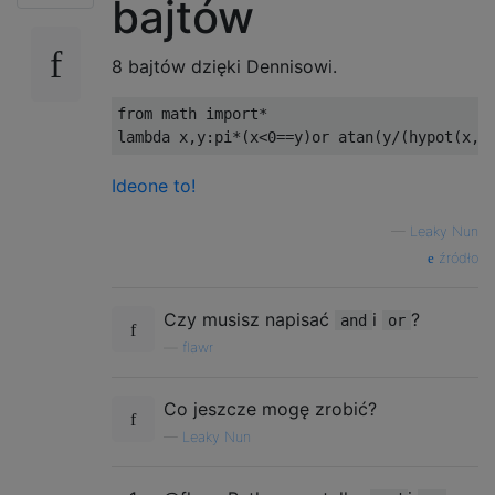
bajtów
8 bajtów dzięki Dennisowi.
from
 math 
import
*
lambda
 x
,
y
:
pi
*(
x
<
0
==
y
)
or
 atan
(
y
/(
hypot
(
x
,
y
Ideone to!
—
Leaky Nun
źródło
Czy musisz napisać
i
?
and
or
—
flawr
Co jeszcze mogę zrobić?
—
Leaky Nun