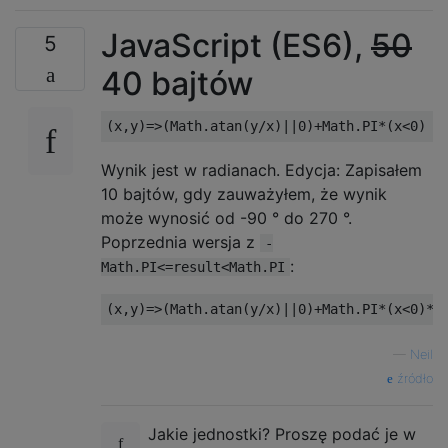
JavaScript (ES6),
50
5
40 bajtów
Wynik jest w radianach. Edycja: Zapisałem
10 bajtów, gdy zauważyłem, że wynik
może wynosić od -90 ° do 270 °.
Poprzednia wersja z
-
:
Math.PI<=result<Math.PI
—
Neil
źródło
Jakie jednostki? Proszę podać je w