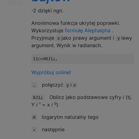
-2 dzięki ngn.
Anonimowa funkcja ukrytej poprawki.
Wykorzystuje
formułę Alephalpha
.
Przyjmuje
jako prawy argument i
lewy
x
y
argument. Wynik w radianach.
11
○∘⍟
0J1
⊥,
Wypróbuj online!
połączyć
i
,
y
x
Oblicz jako podstawowe cyfry
i
(tj.
0J1⊥
Y
i
¹ + x
i
⁰)
logarytm naturalny tego
⍟
następnie
∘