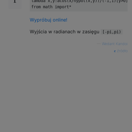
lambda
 x
,
y
:
acos
(
x
/
hypot
(
x
,
y
))/(-
1
,
1
)[
y
>
0
]
from
 math 
import
*
Wypróbuj online!
Wyjścia w radianach w zasięgu
[-pi,pi)
—
Wedant Kandoi
źródło