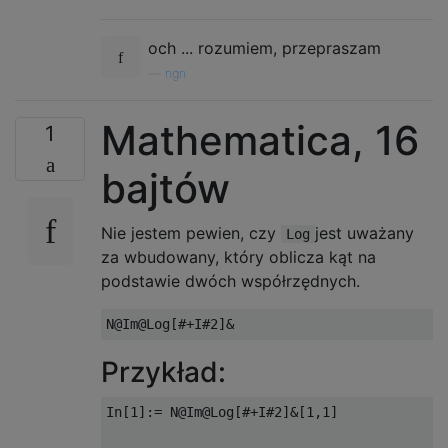
och ... rozumiem, przepraszam
—
ngn
Mathematica, 16
1
bajtów
Nie jestem pewien, czy
jest uważany
Log
za wbudowany, który oblicza kąt na
podstawie dwóch współrzędnych.
Przykład:
In[1]:= N@Im@Log[#+I#2]&[1,1]
