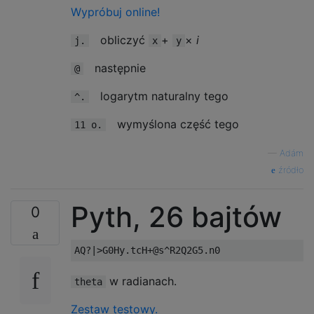
Wypróbuj online!
obliczyć
+
×
i
j.
x
y
następnie
@
logarytm naturalny tego
^.
wymyślona część tego
11 o.
—
Adám
źródło
Pyth, 26 bajtów
0
w radianach.
theta
Zestaw testowy.