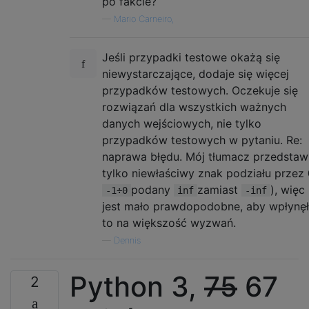
po fakcie?
—
Mario Carneiro,
Jeśli przypadki testowe okażą się
niewystarczające, dodaje się więcej
przypadków testowych. Oczekuje się
rozwiązań dla wszystkich ważnych
danych wejściowych, nie tylko
przypadków testowych w pytaniu. Re:
naprawa błędu. Mój tłumacz przedstawi
tylko niewłaściwy znak podziału przez
podany
zamiast
), więc
-1÷0
inf
-inf
jest mało prawdopodobne, aby wpłynę
to na większość wyzwań.
—
Dennis
Python 3,
75
67
2