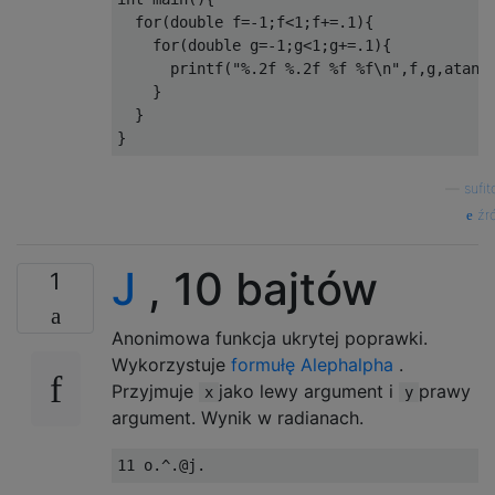
  for(double f=-1;f<1;f+=.1){

    for(double g=-1;g<1;g+=.1){

      printf("%.2f %.2f %f %f\n",f,g,atan2(
    }

  }

—
sufi
źró
J
, 10 bajtów
1
Anonimowa funkcja ukrytej poprawki.
Wykorzystuje
formułę Alephalpha
.
Przyjmuje
jako lewy argument i
prawy
x
y
argument. Wynik w radianach.