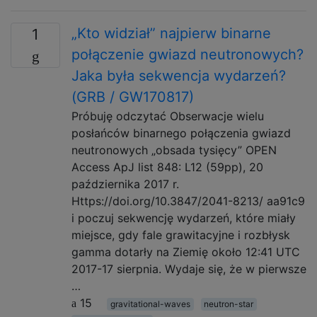
„Kto widział” najpierw binarne
1
połączenie gwiazd neutronowych?
Jaka była sekwencja wydarzeń?
(GRB / GW170817)
Próbuję odczytać Obserwacje wielu
posłańców binarnego połączenia gwiazd
neutronowych „obsada tysięcy” OPEN
Access ApJ list 848: L12 (59pp), 20
października 2017 r.
Https://doi.org/10.3847/2041-8213/ aa91c9
i poczuj sekwencję wydarzeń, które miały
miejsce, gdy fale grawitacyjne i rozbłysk
gamma dotarły na Ziemię około 12:41 UTC
2017-17 sierpnia. Wydaje się, że w pierwsze
…
15
gravitational-waves
neutron-star