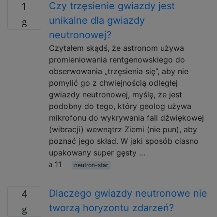
Czy trzęsienie gwiazdy jest
1
unikalne dla gwiazdy
neutronowej?
Czytałem skądś, że astronom używa
promieniowania rentgenowskiego do
obserwowania „trzęsienia się”, aby nie
pomylić go z chwiejnością odległej
gwiazdy neutronowej, myślę, że jest
podobny do tego, który geolog używa
mikrofonu do wykrywania fali dźwiękowej
(wibracji) wewnątrz Ziemi (nie pun), aby
poznać jego skład. W jaki sposób ciasno
upakowany super gęsty …
11
neutron-star
Dlaczego gwiazdy neutronowe nie
4
tworzą horyzontu zdarzeń?