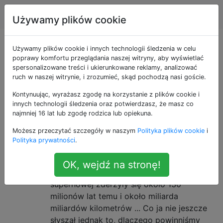
Astronomia
Tagi
Account
Używamy plików cookie
Pytania otagowane
Używamy plików cookie i innych technologii śledzenia w celu
poprawy komfortu przeglądania naszej witryny, aby wyświetlać
spersonalizowane treści i ukierunkowane reklamy, analizować
jako neutron-star
ruch w naszej witrynie, i zrozumieć, skąd pochodzą nasi goście.
Kontynuując, wyrażasz zgodę na korzystanie z plików cookie i
Pytania dotyczące zdegenerowanej gwiazdy, która
innych technologii śledzenia oraz potwierdzasz, że masz co
składa się głównie z neutronów.
najmniej 16 lat lub zgodę rodzica lub opiekuna.
Dlaczego odkrycie łączenia gwiazd
2
Możesz przeczytać szczegóły w naszym
Polityka plików cookie
i
Polityka prywatności
.
neutronowych jest ważne?
Jestem pewien, że ludzie tutaj już o tym
OK, wejdź na stronę!
słyszeli, ale najwyraźniej dwie resztki
supernowej zderzyły się około 130
milionów lat temu i około miliarda
miliardów kilometrów ... Co ja nie jeszcze
słyszał jednak to, dlaczego powinniśmy