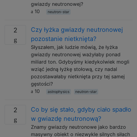
gwiazdy neutronowej?
10
neutron-star
Czy łyżka gwiazdy neutronowej
2
pozostanie nietknięta?
Słyszałem, jak ludzie mówią, że łyżka
gwiazdy neutronowej ważyłaby ponad
miliard ton. Gdybyśmy kiedykolwiek mogli
wziąć jedną łyżkę stołową, czy nadal
pozostawałaby nietknięta przy tej samej
gęstości?
10
astrophysics
neutron-star
Co by się stało, gdyby ciało spadło
2
w gwiazdę neutronową?
Znamy gwiazdy neutronowe jako bardzo
masywny obiekt o niezwykle silnych siłach