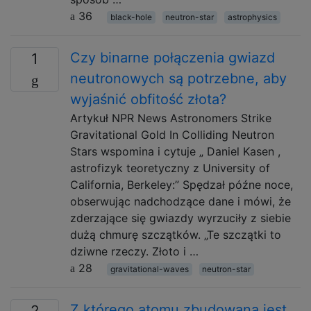
36
black-hole
neutron-star
astrophysics
Czy binarne połączenia gwiazd
1
neutronowych są potrzebne, aby
wyjaśnić obfitość złota?
Artykuł NPR News Astronomers Strike
Gravitational Gold In Colliding Neutron
Stars wspomina i cytuje „ Daniel Kasen ,
astrofizyk teoretyczny z University of
California, Berkeley:” Spędzał późne noce,
obserwując nadchodzące dane i mówi, że
zderzające się gwiazdy wyrzuciły z siebie
dużą chmurę szczątków. „Te szczątki to
dziwne rzeczy. Złoto i …
28
gravitational-waves
neutron-star
Z którego atomu zbudowana jest
2