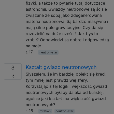
fizyki, a także to pytanie tutaj dotyczące
astronomii. Gwiazdy neutronowe są ściśle
związane ze sobą jako zdegenerowana
materia neutronowa. Są bardzo masywne i
mają silne pole grawitacyjne. Czy da się
rozdzielić na duże części? Jak byś to
zrobił? Odpowiedzi są dobre i odpowiedzą
na moje …
17
neutron-star
Kształt gwiazd neutronowych
3
Słyszałem, że im bardziej obiekt się kręci,
tym mniej jest prawdziwej sfery.
Korzystając z tej logiki, większość gwiazd
neutronowych byłaby daleka od kulistej,
ogólnie jaki kształt ma większość gwiazd
neutronowych?
16
rotation
neutron-star