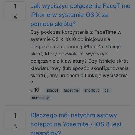
Jak wyciszyć połączenie FaceTime
1
iPhone w systemie OS X za
pomocą skrótu?
Czy podczas korzystania z FaceTime w
systemie OS X 10.10 do inicjowania
połączenia za pomocą iPhone'a istnieje
skrót, który pozwala mi wyciszyć
połączenie z klawiatury? Czy istnieje skrót
klawiaturowy (lub sposób skonfigurowania
skrótu), aby uruchomić funkcję wyciszenia
?
10
macos
facetime
shortcut
call
continuity
Dlaczego mój natychmiastowy
1
hotspot na Yosemite / iOS 8 jest
niespójny?