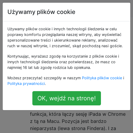
Apple
Tagi
Account
Używamy plików cookie
Pytania otagowane
Używamy plików cookie i innych technologii śledzenia w celu
poprawy komfortu przeglądania naszej witryny, aby wyświetlać
spersonalizowane treści i ukierunkowane reklamy, analizować
jako continuity
ruch w naszej witrynie, i zrozumieć, skąd pochodzą nasi goście.
Kontynuując, wyrażasz zgodę na korzystanie z plików cookie i
Niezwykła ikona Docku
2
innych technologii śledzenia oraz potwierdzasz, że masz co
pojawiająca się w OS X 10.10
najmniej 16 lat lub zgodę rodzica lub opiekuna.
Yosemite
Możesz przeczytać szczegóły w naszym
Polityka plików cookie
i
Polityka prywatności
.
Ostatnio pojawia się ten niezwykły „klon”
ikony Chrome pojawiający się po lewej
OK, wejdź na stronę!
stronie Docka. Wychodzi losowo.
Początkowo myślałem, że jest to nowa
funkcja, która łączy sesję iPada w Chrome
z tą na Macu. Pozycja jest bardzo
nieparzysta (lewa strona Findera). I za