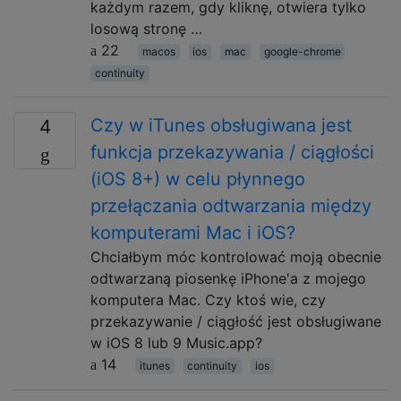
każdym razem, gdy kliknę, otwiera tylko
losową stronę …
22
macos
ios
mac
google-chrome
continuity
Czy w iTunes obsługiwana jest
4
funkcja przekazywania / ciągłości
(iOS 8+) w celu płynnego
przełączania odtwarzania między
komputerami Mac i iOS?
Chciałbym móc kontrolować moją obecnie
odtwarzaną piosenkę iPhone'a z mojego
komputera Mac. Czy ktoś wie, czy
przekazywanie / ciągłość jest obsługiwane
w iOS 8 lub 9 Music.app?
14
itunes
continuity
ios