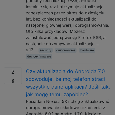
pomocy technicznej” (ESR). Produkt
instaluje się raz i otrzymuje aktualizacje
zabezpieczeń przez okres do dziesięciu
lat, bez konieczności aktualizacji do
następnej głównej wersji oprogramowania.
Oto kilka przykładów: Możesz
zainstalować jedną wersję Firefox ESR, a
następnie otrzymywać aktualizacje …
17
security
custom-roms
hardware
device-firmware
Czy aktualizacja do Androida 7.0
2
spowoduje, że mój telefon straci
wszystkie dane aplikacji? Jeśli tak,
jak mogę temu zapobiec?
Posiadam Nexusa 5X i chcę zaktualizować
oprogramowanie układowe urządzenia z
Androida 6.0.1 na Android 7.0. Kiedy to