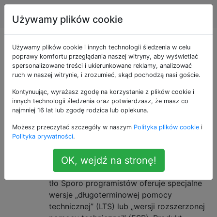
Android
Tagi
Account
Używamy plików cookie
Pytania otagowane
Używamy plików cookie i innych technologii śledzenia w celu
poprawy komfortu przeglądania naszej witryny, aby wyświetlać
spersonalizowane treści i ukierunkowane reklamy, analizować
jako device-firmware
ruch w naszej witrynie, i zrozumieć, skąd pochodzą nasi goście.
Kontynuując, wyrażasz zgodę na korzystanie z plików cookie i
Jeśli kupię dziś telefon z
7
innych technologii śledzenia oraz potwierdzasz, że masz co
Androidem i chcę jak najdłużej
najmniej 16 lat lub zgodę rodzica lub opiekuna.
aktualizować zabezpieczenia, jak
Możesz przeczytać szczegóły w naszym
Polityka plików cookie
i
Polityka prywatności
.
mam wybrać telefon? Chcę
używać niestandardowych ROM-
OK, wejdź na stronę!
ów.
tło Sporo programistów oferuje specjalne
wersje „długoterminowej pomocy
technicznej” (LTS) lub „wersji rozszerzonej