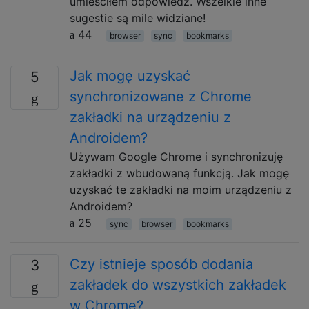
umieściłem odpowiedź. Wszelkie inne
sugestie są mile widziane!
44
browser
sync
bookmarks
Jak mogę uzyskać
5
synchronizowane z Chrome
zakładki na urządzeniu z
Androidem?
Używam Google Chrome i synchronizuję
zakładki z wbudowaną funkcją. Jak mogę
uzyskać te zakładki na moim urządzeniu z
Androidem?
25
sync
browser
bookmarks
Czy istnieje sposób dodania
3
zakładek do wszystkich zakładek
w Chrome?