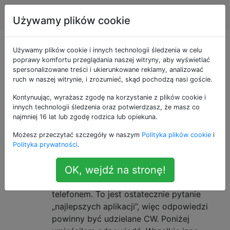
Android
Tagi
Account
Używamy plików cookie
Pytania otagowane
Używamy plików cookie i innych technologii śledzenia w celu
poprawy komfortu przeglądania naszej witryny, aby wyświetlać
spersonalizowane treści i ukierunkowane reklamy, analizować
jako bookmarks
ruch w naszej witrynie, i zrozumieć, skąd pochodzą nasi goście.
Kontynuując, wyrażasz zgodę na korzystanie z plików cookie i
Udostępnianie łączy przeglądarki
14
innych technologii śledzenia oraz potwierdzasz, że masz co
między komputerem a telefonem
najmniej 16 lat lub zgodę rodzica lub opiekuna.
Zaczynam wiki, aby skompilować krótką
Możesz przeczytać szczegóły w naszym
Polityka plików cookie
i
listę przeglądarek, aplikacji, rozszerzeń
Polityka prywatności
.
itp., Które pozwalają użytkownikom łatwo
OK, wejdź na stronę!
łączyć lub dodawać zakładki do stron
internetowych między komputerem a
telefonem. To jest ostatecznie pytanie
„najlepszych aplikacji”, więc odpowiedzi
powinny być udzielane CW. Poniżej