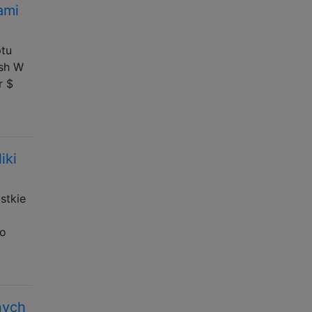
ami
ptu
.sh W
r $
iki
stkie
 o
nych