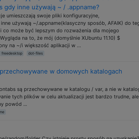
s gdy inne używają ~ / .appname?
je umieszczają swoje pliki konfiguracyjne,
inne używają ~/.appname(klasyczny sposób, AFAIK) do te
ia i co może być lepszym do rozważenia dla mojego
ygląda na to, że mój (domyślnie XUbuntu 11.10) $
y na ~/i większość aplikacji w …
freedesktop
dot-files
ą przechowywane w domowych katalogach
ontabs są przechowywane w katalogu / var, a nie w katal
e tych plików w celu aktualizacji jest bardzo trudne, ale
ny powód ...
me
e/random/folder Czy istnieje prosty sposób na uzyskanie