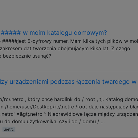
th. ##### w moim katalogu domowym?
zie #####jest 5-cyfrowy numer. Mam kilka tych plików w mo
akresem dat tworzenia obejmującym kilka lat. Z czego
e bezpiecznie usunąć?
dzy urządzeniami podczas łączenia twardego w
c/.netrc , który chcę hardlink do / root , tj. Katalog dom
ln /home/user/Destkop/rc/.netrc /root daje następujący błąd
.netrc' =&gt;.netrc ': Nieprawidłowe łącze między urządzen
iku do domu użytkownika, czyli do / domu / …
.netrc