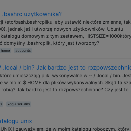
k .bashrc użytkownika?
 /etc/bash.bashrcpliku, aby ustawić niektóre zmienne, tak
00), jednak jeśli utworzę nowych użytkowników, Ubuntu
 w katalogu domowym z tym zestawem, HISTSIZE=1000któr
 domyślny .bashrcplik, który jest tworzony?
home
accounts
/ .local / bin? Jak bardzo jest to rozpowszechn
które umieszczają pliki wykonywalne w ~ / .local / bin. Je
ejsce w moim $ HOME dla plików wykonywalnych. Skąd ta sz
robią? Jak bardzo jest to rozpowszechnione? Czy jest to
…
hs
xdg-user-dirs
atalogu unix
 UNIX i zauważyłem, że w moim katalogu roboczym, który 