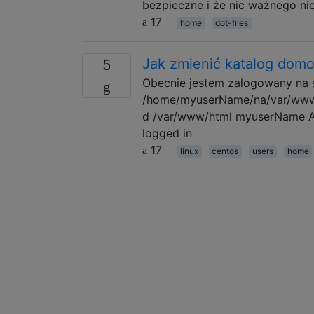
bezpieczne i że nic ważnego nie
17
home
dot-files
Jak zmienić katalog dom
5
Obecnie jestem zalogowany na 
/home/myuserName/na/var/www/
d /var/www/html myuserName Ale
logged in
17
linux
centos
users
home