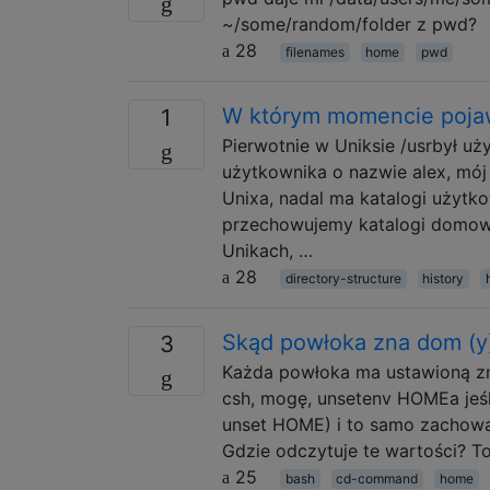
~/some/random/folder z pwd?
28
filenames
home
pwd
W którym momencie pojawi
1
Pierwotnie w Uniksie /usrbył 
użytkownika o nazwie alex, mój 
Unixa, nadal ma katalogi użytk
przechowujemy katalogi domowe
Unikach, …
28
directory-structure
history
Skąd powłoka zna dom (y
3
Każda powłoka ma ustawioną zm
csh, mogę, unsetenv HOMEa jeśl
unset HOME) i to samo zachowan
Gdzie odczytuje te wartości? T
25
bash
cd-command
home