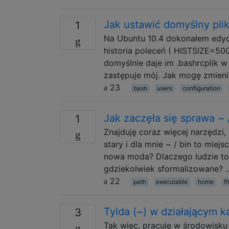
Jak ustawić domyślny pli
1
Na Ubuntu 10.4 dokonałem edycji
historia poleceń ( HISTSIZE=50
domyślnie daje im .bashrcplik
zastępuje mój. Jak mogę zmienić
23
bash
users
configuration
Jak zaczęła się sprawa ~ 
1
Znajduję coraz więcej narzędzi, 
stary i dla mnie ~ / bin to mi
nowa moda? Dlaczego ludzie to 
gdziekolwiek sformalizowane? 
22
path
executable
home
f
Tylda (~) w działającym k
3
Tak więc, pracuję w środowisku