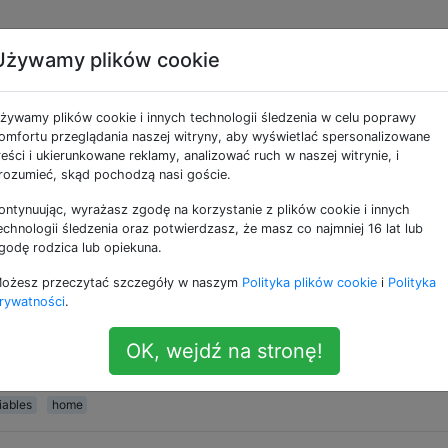
Używamy plików cookie
ne jako home
żywamy plików cookie i innych technologii śledzenia w celu poprawy
omfortu przeglądania naszej witryny, aby wyświetlać spersonalizowane
czne dla użytkownika pliki konfiguracyjne, pamięci podręczn
reści i ukierunkowane reklamy, analizować ruch w naszej witrynie, i
rozumieć, skąd pochodzą nasi goście.
 reprezentowania katalogu domowego?
ontynuując, wyrażasz zgodę na korzystanie z plików cookie i innych
zego ~(tylda) reprezentuje katalog domowy użytkownika. 
echnologii śledzenia oraz potwierdzasz, że masz co najmniej 16 lat lub
czy może po prostu jakaś rzadko używana postać?
godę rodzica lub opiekuna.
ożesz przeczytać szczegóły w naszym
Polityka plików cookie
i
Polityka
rywatności
.
 $ HOME
OK, wejdź na stronę!
wcześniej pytano, ale nie mogłem tego znaleźć w Google.
 zmieniających $ HOME grzmotnąć Będzie ~ == $HOMEpraw
iables
home