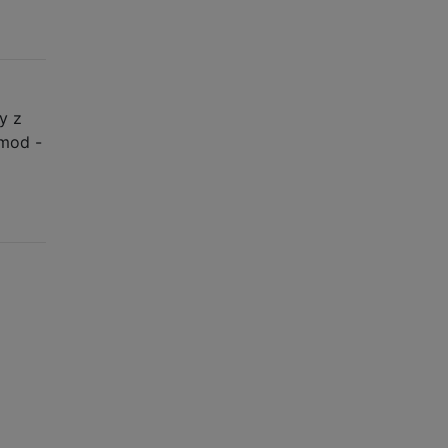
y z
mod -