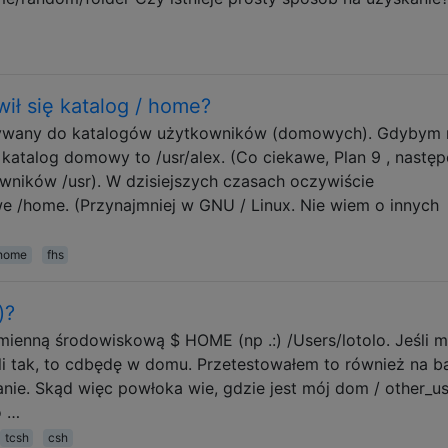
ł się katalog / home?
używany do katalogów użytkowników (domowych). Gdybym 
katalog domowy to /usr/alex. (Co ciekawe, Plan 9 , nastę
owników /usr). W dzisiejszych czasach oczywiście
 /home. (Przynajmniej w GNU / Linux. Nie wiem o innych
home
fhs
)?
ienną środowiskową $ HOME (np .:) /Users/lotolo. Jeśli 
i tak, to cdbędę w domu. Przetestowałem to również na ba
ie. Skąd więc powłoka wie, gdzie jest mój dom / other_us
o …
tcsh
csh