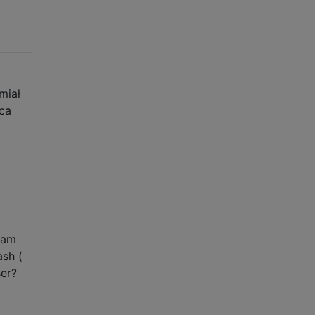
miał
pca
mam
sh (
er?