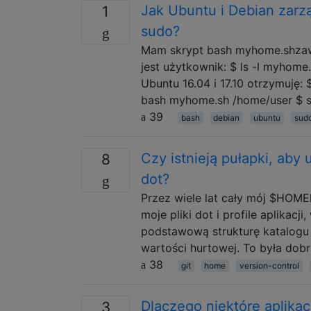
Jak Ubuntu i Debian zar
1
sudo?
Mam skrypt bash myhome.shzawie
jest użytkownik: $ ls -l myhome.
Ubuntu 16.04 i 17.10 otrzymuj
bash myhome.sh /home/user $ 
39
bash
debian
ubuntu
sud
Czy istnieją pułapki, aby
8
dot?
Przez wiele lat cały mój $HOME
moje pliki dot i profile aplikac
podstawową strukturę katalogu 
wartości hurtowej. To była dobr
38
git
home
version-control
Dlaczego niektóre aplika
3