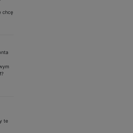
e chcę
onta
owym
M?
y te