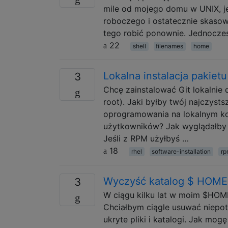
mile od mojego domu w UNIX, jes
roboczego i ostatecznie skaso
tego robić ponownie. Jednocze
22
shell
filenames
home
Lokalna instalacja pakiet
3
Chcę zainstalować Git lokalnie
root). Jaki byłby twój najczyst
oprogramowania na lokalnym ko
użytkowników? Jak wyglądałby u
Jeśli z RPM użyłbyś …
18
rhel
software-installation
rp
Wyczyść katalog $ HOME
3
W ciągu kilku lat w moim $HOME
Chciałbym ciągle usuwać niepot
ukryte pliki i katalogi. Jak mog