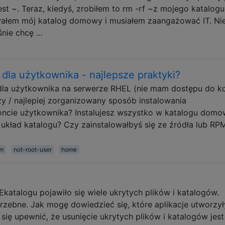
t ~. Teraz, kiedyś, zrobiłem to rm -rf ~z mojego katalogu
wałem mój katalog domowy i musiałem zaangażować IT. Ni
śnie chcę …
u dla użytkownika - najlepsze praktyki?
 dla użytkownika na serwerze RHEL (nie mam dostępu do k
szy / najlepiej zorganizowany sposób instalowania
ncie użytkownika? Instalujesz wszystko w katalogu dom
kład katalogu? Czy zainstalowałbyś się ze źródła lub RP
m
not-root-user
home
katalogu pojawiło się wiele ukrytych plików i katalogów.
rzebne. Jak mogę dowiedzieć się, które aplikacje utworzył
ę się upewnić, że usunięcie ukrytych plików i katalogów jest