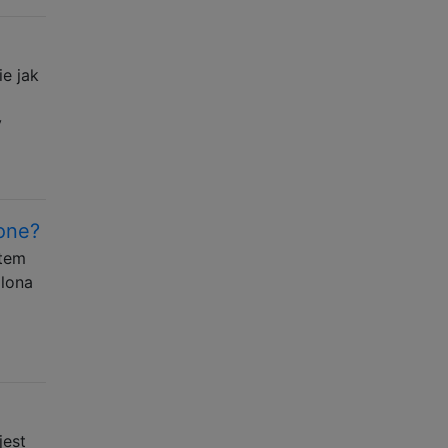
ie jak
y
ione?
stem
alona
jest