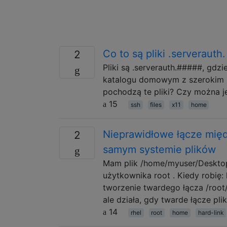
Co to są pliki .serverau
2
Pliki są .serverauth.#####, gd
katalogu domowym z szerokim z
pochodzą te pliki? Czy można j
15
ssh
files
x11
home
Nieprawidłowe łącze mię
2
samym systemie plików
Mam plik /home/myuser/Desktop/r
użytkownika root . Kiedy robię: 
tworzenie twardego łącza /root/
ale działa, gdy twarde łącze pl
14
rhel
root
home
hard-link