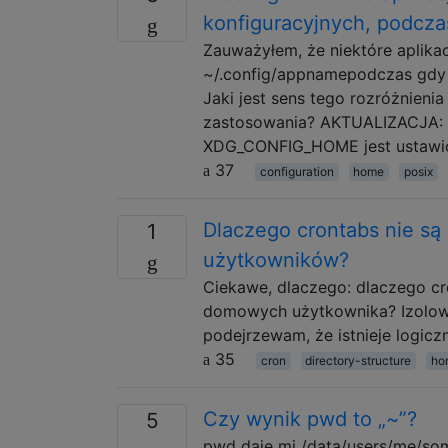
konfiguracyjnych, podcza
Zauważyłem, że niektóre aplikac
~/.config/appnamepodczas gdy 
Jaki jest sens tego rozróżnien
zastosowania? AKTUALIZACJA: W
XDG_CONFIG_HOME jest ustawion
37
configuration
home
posix
Dlaczego crontabs nie s
1
użytkowników?
Ciekawe, dlaczego: dlaczego cr
domowych użytkownika? Izolowani
podejrzewam, że istnieje logicz
35
cron
directory-structure
ho
Czy wynik pwd to „~”?
5
pwd daje mi /data/users/me/som