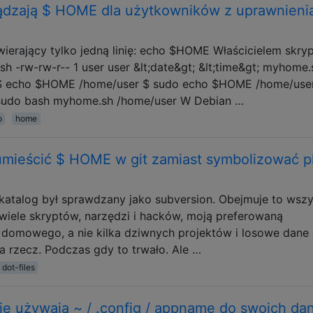
ządzają $ HOME dla użytkowników z uprawnieni
rający tylko jedną linię: echo $HOME Właścicielem skry
sh -rw-rw-r-- 1 user user &lt;date&gt; &lt;time&gt; myhome
ę: $ echo $HOME /home/user $ sudo echo $HOME /home/use
sudo bash myhome.sh /home/user W Debian …
o
home
 umieścić $ HOME w git zamiast symbolizować pl
katalog był sprawdzany jako subversion. Obejmuje to wszy
ji, wiele skryptów, narzędzi i hacków, moją preferowaną
domowego, a nie kilka dziwnych projektów i losowe dane
a rzecz. Podczas gdy to trwało. Ale …
dot-files
cje używają ~ / .config / appname do swoich da