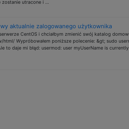
 zostanie utracone i …
owy aktualnie zalogowanego użytkownika
serwerze CentOS i chciałbym zmienić swój katalog domow
html/ Wypróbowałem poniższe polecenie: &gt; sudo user
 to daje mi błąd: usermod: user myUserName is currently