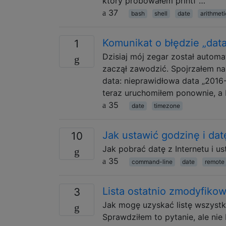
który próbowałem printf …
37
bash
shell
date
arithmeti
Komunikat o błędzie „data
1
Dzisiaj mój zegar został automa
zaczął zawodzić. Spojrzałem na t
data: nieprawidłowa data „2016-
teraz uruchomiłem ponownie, a b
35
date
timezone
Jak ustawić godzinę i dat
10
Jak pobrać datę z Internetu i u
35
command-line
date
remote
Lista ostatnio zmodyfiko
3
Jak mogę uzyskać listę wszyst
Sprawdziłem to pytanie, ale ni