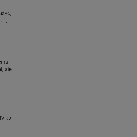
użyć,
 ];
iema
i, ale
.
Tylko