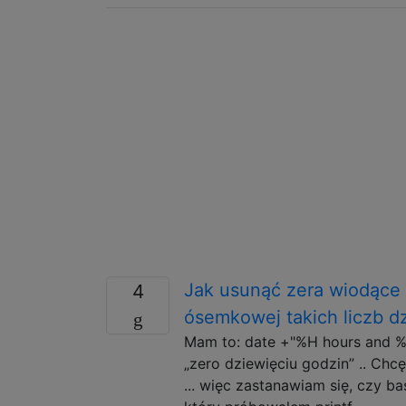
Jak usunąć zera wiodące z
4
ósemkowej takich liczb d
Mam to: date +"%H hours and %
„zero dziewięciu godzin” .. Chc
... więc zastanawiam się, czy b