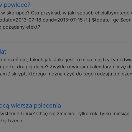
w powłoce?
w skorupce? Oto przykład, w jaki sposób chciałbym tego 
t: todate=2013-07-18 cond=2013-07-15 if [ $todate -ge $cond
ć pożądany efekt?
dat
liczeń dat, takich jak: Jaka jest różnica między tymi dw
 po tej drugiej dacie? Zwykle otwieram kalendarz i liczę dn
ram / skrypt, którego można użyć do tego rodzaju obliczeń
ocą wiersza polecenia
ystemie Linux? Chcę się zmienić: Tylko rok Tylko miesiąc 
ej trzech