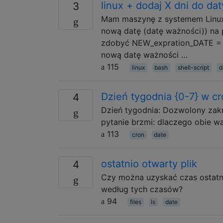
linux + dodaj X dni do da
3
Mam maszynę z systemem Linux (
nową datę (datę ważności)) na 
zdobyć NEW_expration_DATE = Su
nową datę ważności …
115
linux
bash
shell-script
d
Dzień tygodnia {0-7} w cr
4
Dzień tygodnia: Dozwolony zakre
pytanie brzmi: dlaczego obie wa
113
cron
date
ostatnio otwarty plik
4
Czy można uzyskać czas ostatni
według tych czasów?
94
files
ls
date