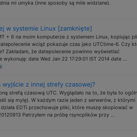
adnia mi umyka (inne sposoby są mile widziane).
ej w systemie Linux [zamknięte]
T + 6 na moim komputerze z systemem Linux, kopiując pl
 datepolecenie wciąż pokazuje czas jako UTCtime-6. Czy k
e? Zakładam, że datepolecenie powinno wyświetlać
e wykonuję: date Wed Jan 22 17:29:01 IST 2014 date …
e
wyjście z innej strefy czasowej?
oną strefą czasową UTC. Wyglądało na to, że była to ogól
śli się mylę). W każdym razie jeden z serwerów, z którymi 
, działa EDTi przechowuje pliki, które muszę skopiować w
20120913 Patrzyłem na próbę rsyncplików przy …