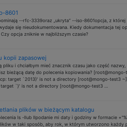
so-8601
minają --rfc-3339oraz „ukryta” --iso-8601opcja, z której
wydaje się nieudokumentowana. Kiedy dokumentacja tej op
? Czy opcja zniknie w najbliższym czasie?
u kopii zapasowej
pliku i chciałbym mieć znacznik czasu jako część nazwy,
wisz bieżącą datę do polecenia kopiowania? [root@mongo-
 cp: target `2013}' is not a directory [root@mongo-test3 ~
p: target `}' is not a directory [root@mongo-test3 …
tlania plików w bieżącym katalogu
lecenia ls -llub llpodanie mi daty i godziny w formacie +"
lików w taki sposób, aby rok, w którym utworzono każdy p