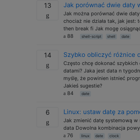
Jak porównać dwie daty 
13
Jak można porównać dwie daty 
chociaż nie działa tak, jak jes
then break fi Jak mogę osiągną
88
shell-script
shell
date
Szybko obliczyć różnice 
14
Często chcę dokonać szybkich ob
datami? Jaka jest data n tygodni
myślę, że powinien istnieć prog
Jakieś sugestie?
84
date
Linux: ustaw datę za pom
6
Jak zmienić datę systemową w s
data Dowolna kombinacja powyż
76
linux
date
clock