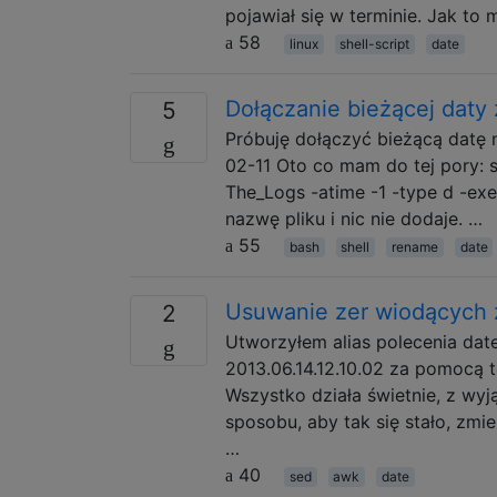
pojawiał się w terminie. Jak to 
58
linux
shell-script
date
Dołączanie bieżącej daty
5
Próbuję dołączyć bieżącą datę 
02-11 Oto co mam do tej pory: 
The_Logs -atime -1 -type d -ex
nazwę pliku i nic nie dodaje. …
55
bash
shell
rename
date
Usuwanie zer wiodących 
2
Utworzyłem alias polecenia dat
2013.06.14.12.10.02 za pomocą 
Wszystko działa świetnie, z wyj
sposobu, aby tak się stało, zmie
…
40
sed
awk
date