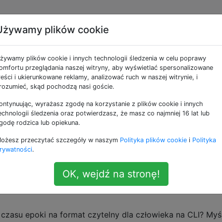
Używamy plików cookie
e jako date
żywamy plików cookie i innych technologii śledzenia w celu poprawy
omfortu przeglądania naszej witryny, aby wyświetlać spersonalizowane
otyczących manipulacji datą / kalendarzem / czasem, wizual
reści i ukierunkowane reklamy, analizować ruch w naszej witrynie, i
rozumieć, skąd pochodzą nasi goście.
ontynuując, wyrażasz zgodę na korzystanie z plików cookie i innych
je „daj mi daj mi daj o 00:30”?
echnologii śledzenia oraz potwierdzasz, że masz co najmniej 16 lat lub
aszych automatycznych testów kończą się niepowodzeniem
godę rodzica lub opiekuna.
dobrze przez resztę dnia. Nie udaje im się napisać „gimme g
ożesz przeczytać szczegóły w naszym
Polityka plików cookie
i
Polityka
zekiwano. Dlaczego otrzymujemy ten wynik?
rywatności
.
OK, wejdź na stronę!
znik czasu epoki na format czytelny dla czło
zasu epoki na format czytelny dla człowieka na CLI? Myśl