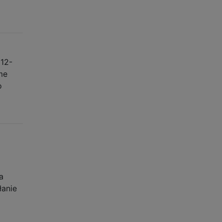
012-
me
o
a
łanie