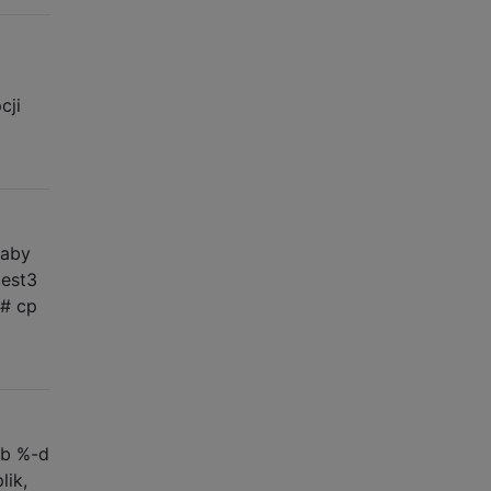
cji
 aby
test3
]# cp
%b %-d
lik,