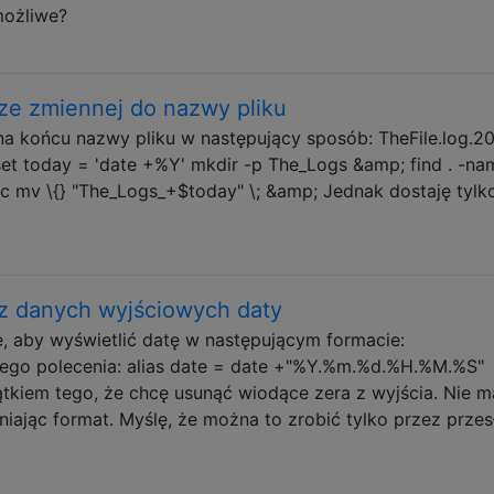
możliwe?
 ze zmiennej do nazwy pliku
na końcu nazwy pliku w następujący sposób: TheFile.log.2
set today = 'date +%Y' mkdir -p The_Logs &amp; find . -na
ec mv \{} "The_Logs_+$today" \; &amp; Jednak dostaję tylk
z danych wyjściowych daty
e, aby wyświetlić datę w następującym formacie:
tego polecenia: alias date = date +"%Y.%m.%d.%H.%M.%S"
ątkiem tego, że chcę usunąć wiodące zera z wyjścia. Nie m
niając format. Myślę, że można to zrobić tylko przez przes