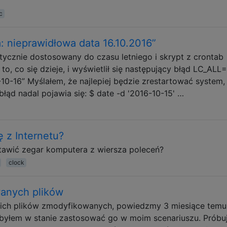
c
: nieprawidłowa data 16.10.2016”
tycznie dostosowany do czasu letniego i skrypt z crontab
o, co się dzieje, i wyświetlił się następujący błąd LC_ALL
10-16” Myślałem, że najlepiej będzie zrestartować system, 
łąd nadal pojawia się: $ date -d '2016-10-15' …
ę z Internetu?
stawić zegar komputera z wiersza poleceń?
clock
wanych plików
kich plików zmodyfikowanych, powiedzmy 3 miesiące temu
e byłem w stanie zastosować go w moim scenariuszu. Próbu