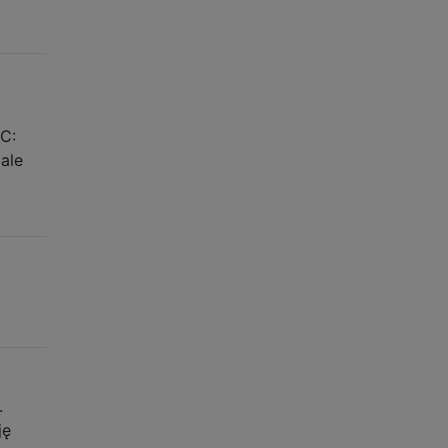
=C:
ale
.
ję