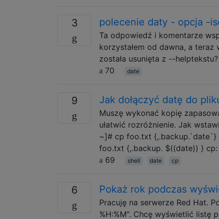
polecenie daty - opcja -i
3
Ta odpowiedź i komentarze wspo
korzystałem od dawna, a teraz 
została usunięta z --helptekstu
70
date
Jak dołączyć datę do plik
9
Muszę wykonać kopię zapasową 
ułatwić rozróżnienie. Jak wsta
~]# cp foo.txt {,.backup.`date`}
foo.txt {,.backup. $((date)) } c
69
shell
date
cp
Pokaż rok podczas wyświe
6
Pracuję na serwerze Red Hat. Po
%H:%M". Chcę wyświetlić listę p