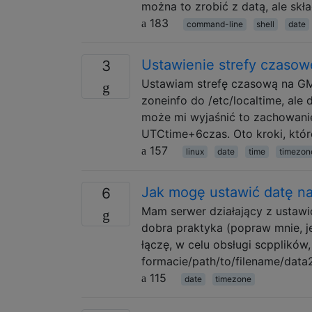
można to zrobić z datą, ale skł
183
command-line
shell
date
Ustawienie strefy czasow
3
Ustawiam strefę czasową na GM
zoneinfo do /etc/localtime, ale
może mi wyjaśnić to zachowani
UTCtime+6czas. Oto kroki, któr
157
linux
date
time
timezon
Jak mogę ustawić datę na 
6
Mam serwer działający z ustawi
dobra praktyka (popraw mnie, je
łączę, w celu obsługi scpplików
formacie/path/to/filename/data
115
date
timezone