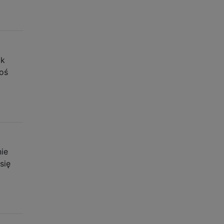
ik
toś
nie
się