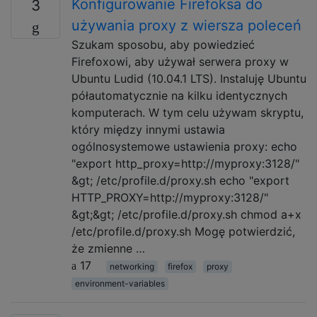
Konfigurowanie Firefoksa do
3
używania proxy z wiersza poleceń
Szukam sposobu, aby powiedzieć
Firefoxowi, aby używał serwera proxy w
Ubuntu Ludid (10.04.1 LTS). Instaluję Ubuntu
półautomatycznie na kilku identycznych
komputerach. W tym celu używam skryptu,
który między innymi ustawia
ogólnosystemowe ustawienia proxy: echo
"export http_proxy=http://myproxy:3128/"
&gt; /etc/profile.d/proxy.sh echo "export
HTTP_PROXY=http://myproxy:3128/"
&gt;&gt; /etc/profile.d/proxy.sh chmod a+x
/etc/profile.d/proxy.sh Mogę potwierdzić,
że zmienne …
17
networking
firefox
proxy
environment-variables