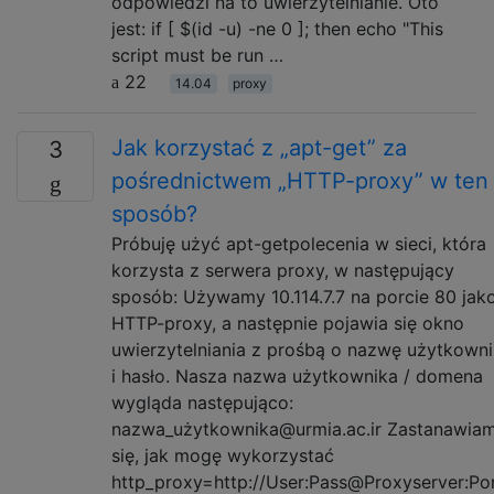
odpowiedzi na to uwierzytelnianie. Oto
jest: if [ $(id -u) -ne 0 ]; then echo "This
script must be run …
22
14.04
proxy
Jak korzystać z „apt-get” za
3
pośrednictwem „HTTP-proxy” w ten
sposób?
Próbuję użyć apt-getpolecenia w sieci, która
korzysta z serwera proxy, w następujący
sposób: Używamy 10.114.7.7 na porcie 80 jak
HTTP-proxy, a następnie pojawia się okno
uwierzytelniania z prośbą o nazwę użytkown
i hasło. Nasza nazwa użytkownika / domena
wygląda następująco:
nazwa_użytkownika@urmia.ac.ir Zastanawia
się, jak mogę wykorzystać
http_proxy=http://User:Pass@Proxyserver:Po