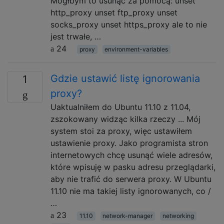
Mógłbym to usunąć za pomocą: unset
http_proxy unset ftp_proxy unset
socks_proxy unset https_proxy ale to nie
jest trwałe, …
24
proxy
environment-variables
Gdzie ustawić listę ignorowania
1
proxy?
Uaktualniłem do Ubuntu 11.10 z 11.04,
zszokowany widząc kilka rzeczy ... Mój
system stoi za proxy, więc ustawiłem
ustawienie proxy. Jako programista stron
internetowych chcę usunąć wiele adresów,
które wpisuję w pasku adresu przeglądarki,
aby nie trafić do serwera proxy. W Ubuntu
11.10 nie ma takiej listy ignorowanych, co /
…
23
11.10
network-manager
networking