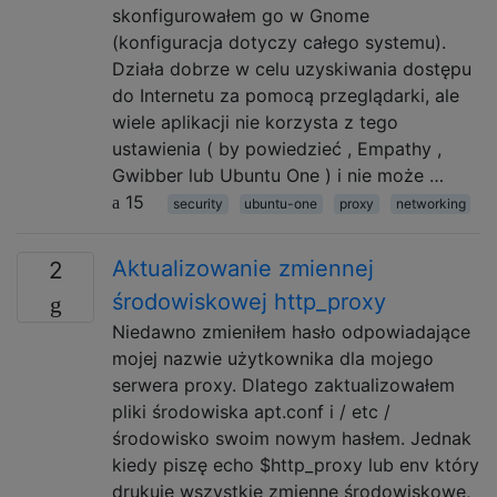
skonfigurowałem go w Gnome
(konfiguracja dotyczy całego systemu).
Działa dobrze w celu uzyskiwania dostępu
do Internetu za pomocą przeglądarki, ale
wiele aplikacji nie korzysta z tego
ustawienia ( by powiedzieć , Empathy ,
Gwibber lub Ubuntu One ) i nie może …
15
security
ubuntu-one
proxy
networking
Aktualizowanie zmiennej
2
środowiskowej http_proxy
Niedawno zmieniłem hasło odpowiadające
mojej nazwie użytkownika dla mojego
serwera proxy. Dlatego zaktualizowałem
pliki środowiska apt.conf i / etc /
środowisko swoim nowym hasłem. Jednak
kiedy piszę echo $http_proxy lub env który
drukuje wszystkie zmienne środowiskowe,