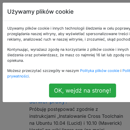
Ubuntu
Tagi
Account
Używamy plików cookie
Pytania otagowane
Używamy plików cookie i innych technologii śledzenia w celu popraw
przeglądania naszej witryny, aby wyświetlać spersonalizowane treści
reklamy, analizować ruch w naszej witrynie, i zrozumieć, skąd pochod
jako proxy
Kontynuując, wyrażasz zgodę na korzystanie z plików cookie i innych 
śledzenia oraz potwierdzasz, że masz co najmniej 16 lat lub zgodę ro
Metoda łączenia się z Internetem za pośrednictwem
opiekuna.
pośrednika (serwera proxy), który obsługuje
połączenia i przekierowuje je.
Możesz przeczytać szczegóły w naszym
Polityka plików cookie
i
Poli
prywatności
.
Jak uzyskać repozytorium add-
15
OK, wejdź na stronę!
apt-repozytorium do pracy przez
serwer proxy?
Próbuję postępować zgodnie z
instrukcjami „Instalowanie Cross Toolchain
na Ubuntu 10.04 (Lucid) i 10.10 (Maverick)
Hosts” na wiki.linaro.org (na mojej