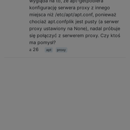
wygląda na to, że apt-getpobiera
konfigurację serwera proxy z innego
miejsca niż /etc/apt/apt.conf, ponieważ
chociaż apt.confplik jest pusty (a serwer
proxy ustawiony na None), nadal próbuje
się połączyć z serwerem proxy. Czy ktoś
ma pomysł?
26
apt
proxy