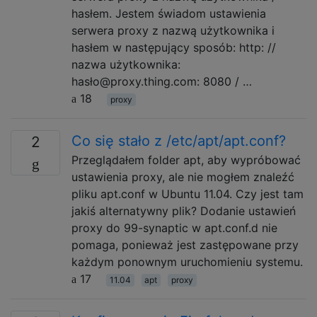
hasłem. Jestem świadom ustawienia
serwera proxy z nazwą użytkownika i
hasłem w następujący sposób: http: //
nazwa użytkownika:
hasło@proxy.thing.com: 8080 / …
18
proxy
Co się stało z /etc/apt/apt.conf?
2
Przeglądałem folder apt, aby wypróbować
ustawienia proxy, ale nie mogłem znaleźć
pliku apt.conf w Ubuntu 11.04. Czy jest tam
jakiś alternatywny plik? Dodanie ustawień
proxy do 99-synaptic w apt.conf.d nie
pomaga, ponieważ jest zastępowane przy
każdym ponownym uruchomieniu systemu.
17
11.04
apt
proxy