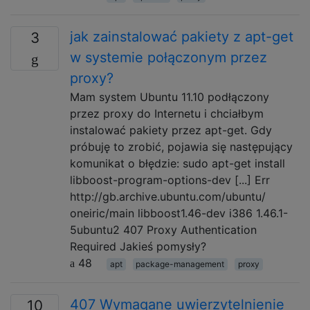
jak zainstalować pakiety z apt-get
3
w systemie połączonym przez
proxy?
Mam system Ubuntu 11.10 podłączony
przez proxy do Internetu i chciałbym
instalować pakiety przez apt-get. Gdy
próbuję to zrobić, pojawia się następujący
komunikat o błędzie: sudo apt-get install
libboost-program-options-dev [...] Err
http://gb.archive.ubuntu.com/ubuntu/
oneiric/main libboost1.46-dev i386 1.46.1-
5ubuntu2 407 Proxy Authentication
Required Jakieś pomysły?
48
apt
package-management
proxy
407 Wymagane uwierzytelnienie
10