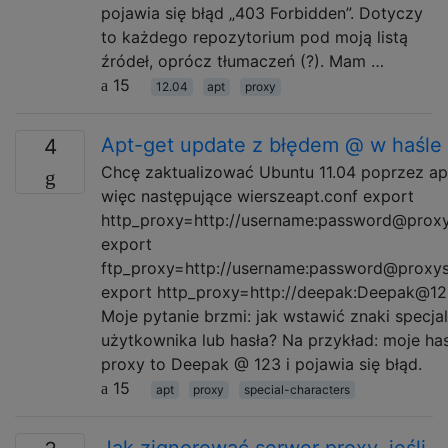
pojawia się błąd „403 Forbidden”. Dotyczy
to każdego repozytorium pod moją listą
źródeł, oprócz tłumaczeń (?). Mam …
15
12.04
apt
proxy
Apt-get update z błędem @ w haśle
4
Chcę zaktualizować Ubuntu 11.04 poprzez ap
więc następujące wierszeapt.conf export
http_proxy=http://username:password@proxys
export
ftp_proxy=http://username:password@proxyse
export http_proxy=http://deepak:Deepak@123
Moje pytanie brzmi: jak wstawić znaki specj
użytkownika lub hasła? Na przykład: moje ha
proxy to Deepak @ 123 i pojawia się błąd.
15
apt
proxy
special-characters
Jak zignorować serwer proxy, jeśli