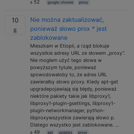
52
google-chrome
proxy
Nie można zaktualizować,
10
ponieważ słowo prox * jest
zablokowane
Mieszkam w Etiopii, a rząd blokuje
wszystkie adresy URL ze słowem „proxy”.
Nie mogłem użyć tego słowa w
powyższym tytule, ponieważ
spowodowałoby to, że adres URL
zawierałby słowo proxy. Kiedy apt-get
upgradepojawiają się błędy, ponieważ
niektóre pakiety takie jak libproxy1,
libproxy1-plugin-gsettings, libproxy1-
plugin-networkmanager, python-
libproxywszystkie zawierają słowo p.
Dlatego wszystko jest zablokowane. …
49
apt
updates
proxy