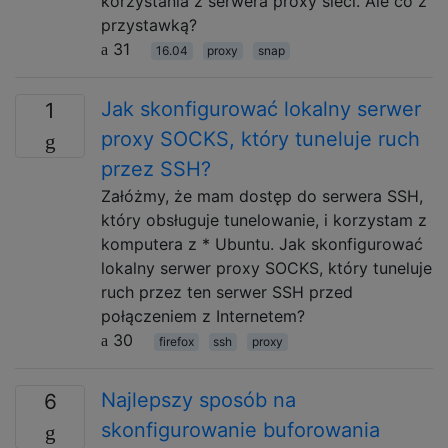
korzystania z serwera proxy sieci. Ale co z
przystawką?
31
16.04
proxy
snap
Jak skonfigurować lokalny serwer
1
proxy SOCKS, który tuneluje ruch
przez SSH?
Załóżmy, że mam dostęp do serwera SSH,
który obsługuje tunelowanie, i korzystam z
komputera z * Ubuntu. Jak skonfigurować
lokalny serwer proxy SOCKS, który tuneluje
ruch przez ten serwer SSH przed
połączeniem z Internetem?
30
firefox
ssh
proxy
Najlepszy sposób na
6
skonfigurowanie buforowania