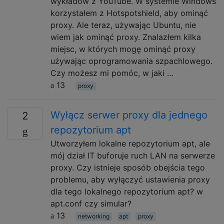
wykładów z YouTube. W systemie Windows
korzystałem z Hotspotshield, aby ominąć
proxy. Ale teraz, używając Ubuntu, nie
wiem jak ominąć proxy. Znalazłem kilka
miejsc, w których mogę ominąć proxy
używając oprogramowania szpachlowego.
Czy możesz mi pomóc, w jaki …
13
proxy
Wyłącz serwer proxy dla jednego
2
repozytorium apt
Utworzyłem lokalne repozytorium apt, ale
mój dział IT buforuje ruch LAN na serwerze
proxy. Czy istnieje sposób obejścia tego
problemu, aby wyłączyć ustawienia proxy
dla tego lokalnego repozytorium apt? w
apt.conf czy simular?
13
networking
apt
proxy