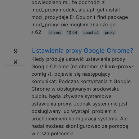
powiedziano mi, że pochodzi z
mod_proxymodułu, ale apt-get install
mod_proxydaje E: Couldn't find package
mod_proxyi nie mogłem znaleźć go …
62
drivers
10.04
apache2
proxy
Ustawienia proxy Google Chrome?
9
Kiedy próbuję ustawić ustawienia proxy
Google Chrome (na chrome: // linux-proxy-
config /), pojawia się następujący
komunikat: Podczas korzystania z Google
Chrome w obsługiwanym środowisku
pulpitu będą używane systemowe
ustawienia proxy. Jednak system nie jest
obsługiwany lub wystąpił problem z
uruchomieniem konfiguracji systemu. Ale
nadal możesz skonfigurować za pomocą
wiersza polecenia. …