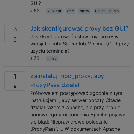
GUI?
82
xubuntu
xfce
proxy
ubuntu-studio
Jak skonfigurować proxy bez GUI?
3
Jak skonfigurować ustawienia proxy w
wersji Ubuntu Server lub Minimal (CLI) przy
użyciu terminala?
78
proxy
Zainstaluj mod_proxy, aby
1
ProxyPass działał
Próbowałem postępować zgodnie z tymi
instrukcjami , aby serwer poczty Citadel
działał razem z Apache, ale przy próbie
ponownego uruchomienia Apache pojawia
się błąd: Nieprawidłowe polecenie
„ProxyPass”, ... W dokumentach Apache