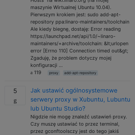
maszynie Wirtualnej Ubuntu 10.04).
Pierwszym krokiem jest: sudo add-apt-
repository ppa:linaro-maintainers/toolchain
Ale kiedy biegnę, dostaję: Error reading
https://launchpad.net/api/1.0/~linaro-
maintainers/+archive/toolchain: &lt;urlopen
error [Errno 110] Connection timed out&gt;
Zgaduję, że problem dotyczy mojej
konfiguracji …
119
proxy
add-apt-repository
Jak ustawić ogólnosystemowe
5
serwery proxy w Xubuntu, Lubuntu
lub Ubuntu Studio?
Nigdzie nie mogę znaleźć ustawień proxy.
Czy muszę ustawiać to przez terminal,
przez gconftoolsczy jest do tego jakiś