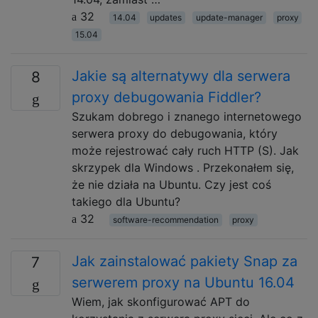
32
14.04
updates
update-manager
proxy
15.04
Jakie są alternatywy dla serwera
8
proxy debugowania Fiddler?
Szukam dobrego i znanego internetowego
serwera proxy do debugowania, który
może rejestrować cały ruch HTTP (S). Jak
skrzypek dla Windows . Przekonałem się,
że nie działa na Ubuntu. Czy jest coś
takiego dla Ubuntu?
32
software-recommendation
proxy
Jak zainstalować pakiety Snap za
7
serwerem proxy na Ubuntu 16.04
Wiem, jak skonfigurować APT do