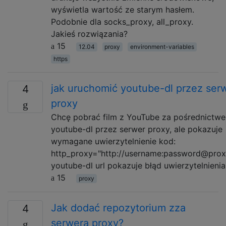
wyświetla wartość ze starym hasłem.
Podobnie dla socks_proxy, all_proxy.
Jakieś rozwiązania?
15
12.04
proxy
environment-variables
https
jak uruchomić youtube-dl przez ser
4
proxy
Chcę pobrać film z YouTube za pośrednictw
youtube-dl przez serwer proxy, ale pokazuje
wymagane uwierzytelnienie kod:
http_proxy="http://username:password@prox
youtube-dl url pokazuje błąd uwierzytelnienia
15
proxy
Jak dodać repozytorium zza
4
serwera proxy?