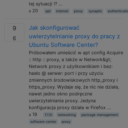
tej sytuacji !? …
20
apt
internet
proxy
synaptic
authenticati
Jak skonfigurować
9
uwierzytelnianie proxy do pracy z
Ubuntu Software Center?
Próbowałem umieścić w apt config Acquire
:: http :: proxy, a także w Network&gt;
Network proxy z użytkownikiem i bez:
hasło @ serwer: port i przy użyciu
zmiennych środowiskowych http_proxy i
https_proxy. Wydaje się, że nic nie działa,
nawet jedno okno podręczne
uwierzytelniania proxy. Jedyna
konfiguracja proxy działa w Firefox …
19
11.10
networking
package-management
software-center
proxy