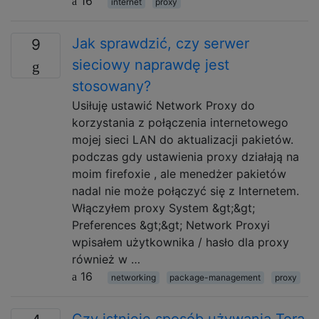
16
internet
proxy
Jak sprawdzić, czy serwer
9
sieciowy naprawdę jest
stosowany?
Usiłuję ustawić Network Proxy do
korzystania z połączenia internetowego
mojej sieci LAN do aktualizacji pakietów.
podczas gdy ustawienia proxy działają na
moim firefoxie , ale menedżer pakietów
nadal nie może połączyć się z Internetem.
Włączyłem proxy System &gt;&gt;
Preferences &gt;&gt; Network Proxyi
wpisałem użytkownika / hasło dla proxy
również w …
16
networking
package-management
proxy
Czy istnieje sposób używania Tora