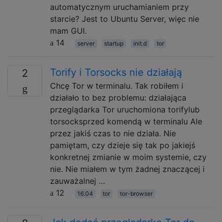
automatycznym uruchamianiem przy
starcie? Jest to Ubuntu Server, więc nie
mam GUI.
14
server
startup
init.d
tor
Torify i Torsocks nie działają
2
Chcę Tor w terminalu. Tak robiłem i
działało to bez problemu: działająca
przeglądarka Tor uruchomiona torifylub
torsocksprzed komendą w terminalu Ale
przez jakiś czas to nie działa. Nie
pamiętam, czy dzieje się tak po jakiejś
konkretnej zmianie w moim systemie, czy
nie. Nie miałem w tym żadnej znaczącej i
zauważalnej …
12
16.04
tor
tor-browser