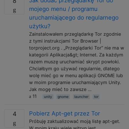
Jak dodać przeglądarkę Tor do
8
mojego menu / programu
uruchamiającego do regularnego
użytku?
Zainstalowałem przeglądarkę Tor zgodnie
z tymi instrukcjami Tor Browser |
torproject.org . „Przeglądarki Tor” nie ma w
kategorii Aplikacja&gt; Internet. Za każdym
razem muszę uruchamiać skrypt powłoki.
Chciałbym go używać regularnie, dlatego
wolę mieć go w menu aplikacji GNOME lub
w moim programie uruchamiającym Unity.
Jak mogę mieć to zawsze …
11
unity
gnome
launcher
tor
Pobierz Apt-get przez Tor
4
Próbuję zaktualizować moją listę apt-get.
W moim kraju wiele witryn jest