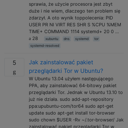
sprawia, że ​​użycie procesora jest zbyt
duże i nie wiem, dlaczego ten problem się
zdarzył. A oto wynik toppolecenia: PID
USER PR NI VIRT RES SHR S %CPU %MEM
TIME+ COMMAND 1114 systemd+ 20 0 …
28
xubuntu
dns
systemd
tor
systemd-resolved
Jak zainstalować pakiet
5
przeglądarki Tor w Ubuntu?
W Ubuntu 13.04 użyłem następującego
PPA, aby zainstalować 64-bitowy pakiet
przeglądarki Tor. Jednak w Ubuntu 13.10 to
już nie działa. sudo add-apt-repository
ppa:upubuntu-com/tor64 sudo apt-get
update sudo apt-get install tor-browser
sudo chown $USER -Rv ~/.tor-browser/ Jak
zainstalować pakiet przeglądarki Tor w