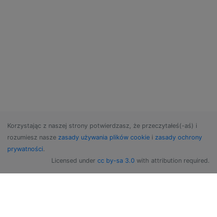
Korzystając z naszej strony potwierdzasz, że przeczytałeś(-aś) i
rozumiesz nasze
zasady używania plików cookie
i
zasady ochrony
prywatności
.
Licensed under
cc by-sa 3.0
with attribution required.