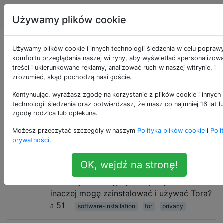
Ubuntu
Tagi
Account
Używamy plików cookie
Pytania otagowane
Używamy plików cookie i innych technologii śledzenia w celu popraw
komfortu przeglądania naszej witryny, aby wyświetlać spersonalizow
treści i ukierunkowane reklamy, analizować ruch w naszej witrynie, i
jako tor
zrozumieć, skąd pochodzą nasi goście.
Kontynuując, wyrażasz zgodę na korzystanie z plików cookie i innych
Wolne oprogramowanie implementujące routing
technologii śledzenia oraz potwierdzasz, że masz co najmniej 16 lat l
cebulowy drugiej generacji, system umożliwiający
zgodę rodzica lub opiekuna.
użytkownikom anonimową komunikację w Internecie.
Możesz przeczytać szczegóły w naszym
Polityka plików cookie
i
Poli
prywatności
.
Jak zainstalować Tor?
10
Próbowałem zainstalować Tor na mojej
OK, wejdź na stronę!
nowej wersji Ubuntu, ale wygląda na to, że
Tor nie jest dostępny w repozytoriach. Jak
inaczej mogę zainstalować i używać Tora?
51
software-installation
tor
privacy