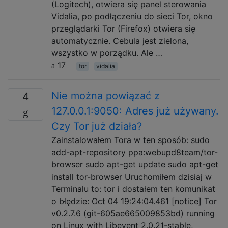
(Logitech), otwiera się panel sterowania
Vidalia, po podłączeniu do sieci Tor, okno
przeglądarki Tor (Firefox) otwiera się
automatycznie. Cebula jest zielona, ​​
wszystko w porządku. Ale …
17
tor
vidalia
Nie można powiązać z
4
127.0.0.1:9050: Adres już używany.
Czy Tor już działa?
Zainstalowałem Tora w ten sposób: sudo
add-apt-repository ppa:webupd8team/tor-
browser sudo apt-get update sudo apt-get
install tor-browser Uruchomiłem dzisiaj w
Terminalu to: tor i dostałem ten komunikat
o błędzie: Oct 04 19:24:04.461 [notice] Tor
v0.2.7.6 (git-605ae665009853bd) running
on Linux with Libevent 2.0.21-stable,