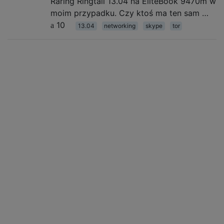
Raring Ringtail 13.04 na EliteBook 9470m w
moim przypadku. Czy ktoś ma ten sam …
10
13.04
networking
skype
tor