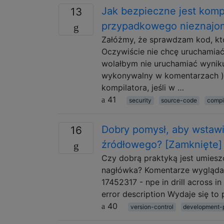
Jak bezpieczne jest kom
13
przypadkowego nieznajo
Załóżmy, że sprawdzam kod, któ
Oczywiście nie chcę uruchamiać
wolałbym nie uruchamiać wyniku
wykonywalny w komentarzach ).
kompilatora, jeśli w …
41
security
source-code
compi
Dobry pomysł, aby wstaw
16
źródłowego? [Zamknięte]
Czy dobrą praktyką jest umies
nagłówka? Komentarze wyglądał
17452317 - npe in drill across 
error description Wydaje się to
40
version-control
development-