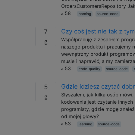
OrdersCustomersRepository Jaki
58
naming
source-code
Czy coś jest nie tak z ty
7
Współpracuję z zespołem progra
naszego produktu i pracujemy na
wewnętrzny produkt programowy
musieli naprawić, a my zamierz
53
code-quality
source-code
Gdzie idziesz czytać dob
5
Słyszałem, jak kilka osób mówi
kodowania jest czytanie innych
programisty, gdzie mogę znaleź
od mojej głowy?
53
learning
source-code