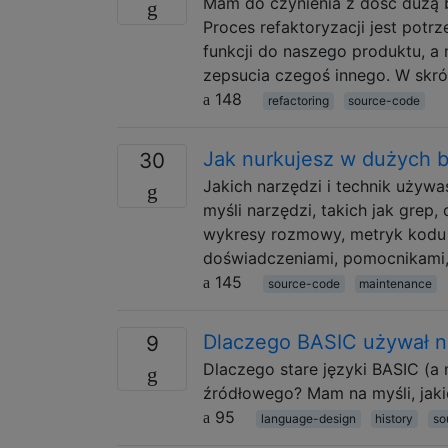
Mam do czynienia z dość dużą b
Proces refaktoryzacji jest pot
funkcji do naszego produktu, a 
zepsucia czegoś innego. W skróc
148
refactoring
source-code
Jak nurkujesz w dużych 
30
Jakich narzędzi i technik używ
myśli narzędzi, takich jak grep,
wykresy rozmowy, metryk kodu t
doświadczeniami, pomocnikami, 
145
source-code
maintenance
Dlaczego BASIC używał n
9
Dlaczego stare języki BASIC (a
źródłowego? Mam na myśli, jaki
95
language-design
history
so