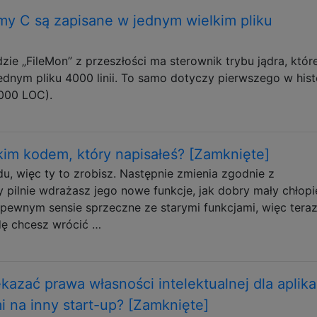
my C są zapisane w jednym wielkim pliku
dzie „FileMon” z przeszłości ma sterownik trybu jądra, któr
ednym pliku 4000 linii. To samo dotyczy pierwszego w histo
000 LOC).
kim kodem, który napisałeś? [Zamknięte]
du, więc ty to zrobisz. Następnie zmienia zgodnie z
y pilnie wdrażasz jego nowe funkcje, jak dobry mały chłopi
 pewnym sensie sprzeczne ze starymi funkcjami, więc teraz
dę chcesz wrócić …
azać prawa własności intelektualnej dla aplikac
i na inny start-up? [Zamknięte]