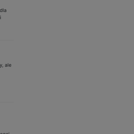
dla
i
, ale
ionej