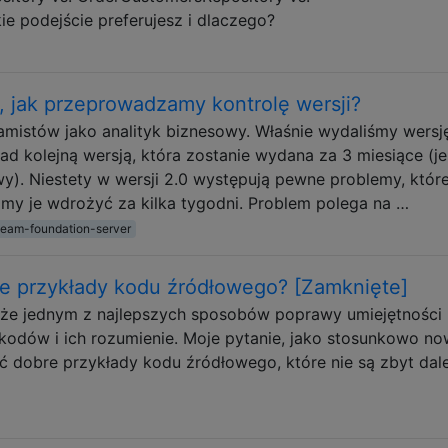
e podejście preferujesz i dlaczego?
m, jak przeprowadzamy kontrolę wersji?
mistów jako analityk biznesowy. Właśnie wydaliśmy wersj
d kolejną wersją, która zostanie wydana za 3 miesiące (je
). Niestety w wersji 2.0 występują pewne problemy, któr
amy je wdrożyć za kilka tygodni. Problem polega na …
team-foundation-server
re przykłady kodu źródłowego? [Zamknięte]
, że jednym z najlepszych sposobów poprawy umiejętności
 kodów i ich rozumienie. Moje pytanie, jako stosunkowo n
ć dobre przykłady kodu źródłowego, które nie są zbyt dal