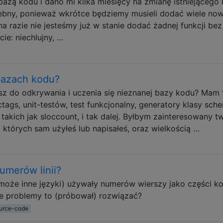
azą kodu i dano mi kilka miesięcy na zmianę istniejącego 
rzebny, ponieważ wkrótce będziemy musieli dodać wiele no
na razie nie jesteśmy już w stanie dodać żadnej funkcji bez
ie: niechlujny, …
bazach kodu?
asz do odkrywania i uczenia się nieznanej bazy kodu? Mam 
 ctags, unit-testów, test funkcjonalny, generatory klasy sch
akich jak sloccount, i tak dalej. Byłbym zainteresowany t
których sam użyłeś lub napisałeś, oraz wielkością …
umerów linii?
 może inne języki) używały numerów wierszy jako części k
e problemy to (próbował) rozwiązać?
urce-code