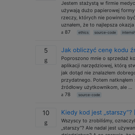
Jestem stażystą w firmie medyc
używają dużo papierowej formy 
rzeczy, których nie powinno by
uznałem, że to najlepsza okazja
87
ethics
source-code
interns
Jak obliczyć cenę kodu 
5
Poproszono mnie o sprzedaż ko
aplikacji narzędziowej, którą s
jak dotąd nie znalazłem dobrego
przydatnego. Potem natknąłem s
źródłowy użytkownikom, ale …
78
source-code
Kiedy kod jest „starszy”?
10
Wszyscy to zrobiliśmy, oznaczyl
„starszy”? Ale nadal jest używ
dziedzictwo? A co sprawia, że ​