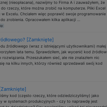
znej (nieopłacana), nazwijmy to Firma A i zauważyłem, że
do rzeczy, które można zrobić na komputerze. Pliki Excel 
ć w Excelu. Chciałem więc poprawić swoje programowanie 
 do zrobienia. Opracowałem kilka aplikacji …
hip
źródłowego? [Zamknięte]
du źródłowego (wraz z istniejącymi użytkownikami) małej
tworzyłem lata temu. Sprawdziłem, jak wycenić kod źródłowy
 rozwiązania. Przeszukałem sieć, ale nie znalazłem nic
ię na kilku innych, którzy również sprzedawali swój kod
 [Zamknięte]
iśmy kod (często rzeczy, które odziedziczyliśmy) jako
any w systemach produkcyjnych - czy to naprawdę jest
​jest to dziedzictwo? Czy powinniśmy unikać tej nieuzasadn