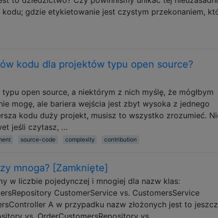
o kodu; gdzie etykietowanie jest czystym przekonaniem, kt
ów kodu dla projektów typu open source?
y typu open source, a niektórym z nich myślę, że mógłbym
​​nie mogę, ale bariera wejścia jest zbyt wysoka z jednego
sza kodu duży projekt, musisz to wszystko zrozumieć. Ni
t jeśli czytasz, …
ment
source-code
complexity
contribution
czy mnoga? [Zamknięte]
 w liczbie pojedynczej i mnogiej dla nazw klas:
ersRepository CustomerService vs. CustomersService
rsController A w przypadku nazw złożonych jest to jeszc
sitory vs. OrderCustomersRepository vs.