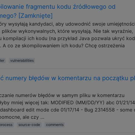
pilowanie fragmentu kodu źródłowego od
mego? [Zamknięte]
ry wysyłają kandydaci, aby udowodnić swoje umiejętności
 plików wykonywalnych, które wysyłają. Nie tak wyraźnie,
 kompilacji ich kodu (na przykład Java pozwala ukryć kod
 A co ze skompilowaniem ich kodu? Chcę ostrzeżenia
ler
vulnerabilities
ić numery błędów w komentarzu na początku pl
zczanie numerów błędów w samym pliku w komentarzu
yby mniej więcej tak: MODIFIED (MM/DD/YY) abc 01/21/14
in dashboard edit mode cde 01/17/14 - Bug 2314558 - some 
 pomocne, ale czy …
process
source-code
comments