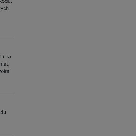
kodu.
wych
tu na
emat,
woimi
odu