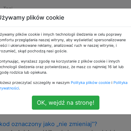
Tagi
Używamy plików cookie
ne jako source-code
żywamy plików cookie i innych technologii śledzenia w celu poprawy
omfortu przeglądania naszej witryny, aby wyświetlać spersonalizowane
 komputerowych (ewentualnie z komentarzami) napisanych
reści i ukierunkowane reklamy, analizować ruch w naszej witrynie, i
 tekstu.
rozumieć, skąd pochodzą nasi goście.
ontynuując, wyrażasz zgodę na korzystanie z plików cookie i innych
ylu klas wzorców projektowych?
echnologii śledzenia oraz potwierdzasz, że masz co najmniej 16 lat lub
śród seniorów i mam duże problemy ze zrozumieniem ich
godę rodzica lub opiekuna.
a. Czytam DDD ( Domain-Driven Design ) i nie rozumiem,
ożesz przeczytać szczegóły w naszym
Polityka plików cookie
i
Polityka
ele klas. Jeśli zastosujemy tę metodę projektowania
rywatności
.
30 klas, które można zastąpić maksymalnie dwoma plikam
OK, wejdź na stronę!
ven-design
source-code
od oznaczony jako „nie zmieniaj”?