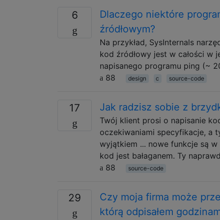
Dlaczego niektóre progra
6
źródłowym?
Na przykład, SysInternals narzę
kod źródłowy jest w całości w j
napisanego programu ping (~ 2
88
design
c
source-code
Jak radzisz sobie z brzyd
17
Twój klient prosi o napisanie ko
oczekiwaniami specyfikacje, a t
wyjątkiem ... nowe funkcje są w
kod jest bałaganem. Ty napraw
88
source-code
Czy moja firma może przek
29
którą odpisałem godzinam