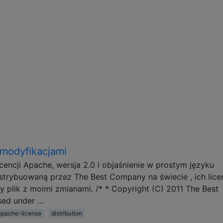
 modyfikacjami
icencji Apache, wersja 2.0 i objaśnienie w prostym języku
ystrybuowaną przez The Best Company na świecie , ich licen
y plik z moimi zmianami. /* * Copyright (C) 2011 The Best
sed under …
apache-license
distribution