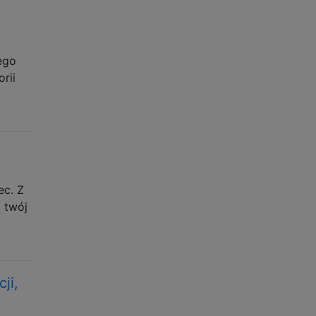
ego
rii
ec. Z
 twój
ji,