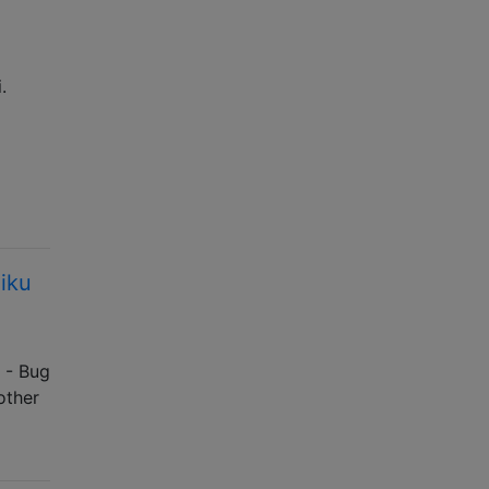
.
iku
 - Bug
other