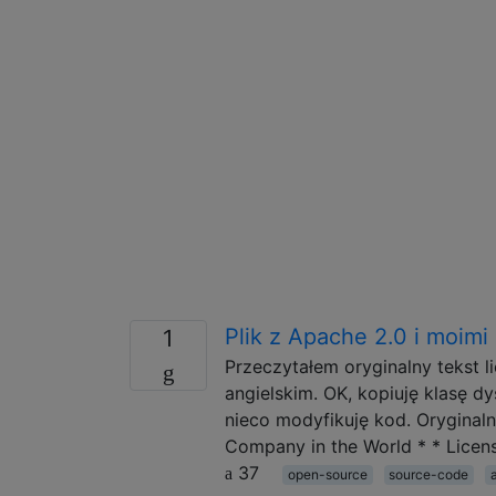
Plik z Apache 2.0 i moimi
1
Przeczytałem oryginalny tekst l
angielskim. OK, kopiuję klasę d
nieco modyfikuję kod. Oryginaln
Company in the World * * Licen
37
open-source
source-code