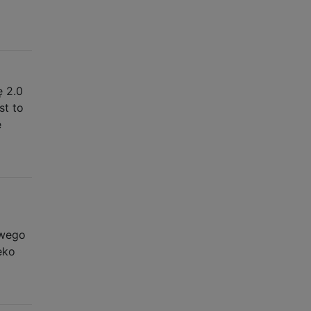
ę 2.0
st to
e
owego
eko