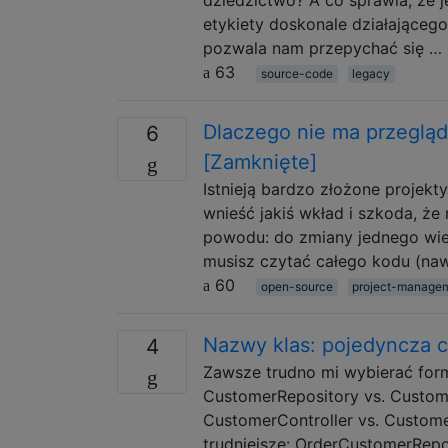
etykiety doskonale działająceg
pozwala nam przepychać się …
63
source-code
legacy
Dlaczego nie ma przegląd
6
[Zamknięte]
Istnieją bardzo złożone projekt
wnieść jakiś wkład i szkoda, że 
powodu: do zmiany jednego wier
musisz czytać całego kodu (nawe
60
open-source
project-manage
Nazwy klas: pojedyncza 
4
Zawsze trudno mi wybierać formy
CustomerRepository vs. Custom
CustomerController vs. Custome
trudniejsze: OrderCustomerRepo