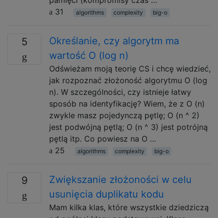
pamięci (kompromisy czas …
31
algorithms
complexity
big-o
Określanie, czy algorytm ma
5
wartość O (log n)
Odświeżam moją teorię CS i chcę wiedzieć,
jak rozpoznać złożoność algorytmu O (log
n). W szczególności, czy istnieje łatwy
sposób na identyfikację? Wiem, że z O (n)
zwykle masz pojedynczą pętlę; O (n ^ 2)
jest podwójną pętlą; O (n ^ 3) jest potrójną
pętlą itp. Co powiesz na O …
25
algorithms
complexity
big-o
Zwiększanie złożoności w celu
9
usunięcia duplikatu kodu
Mam kilka klas, które wszystkie dziedziczą