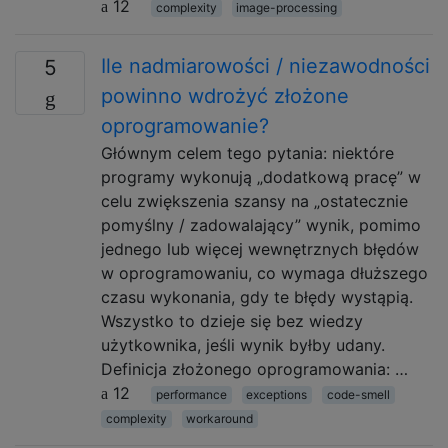
12
complexity
image-processing
Ile nadmiarowości / niezawodności
5
powinno wdrożyć złożone
oprogramowanie?
Głównym celem tego pytania: niektóre
programy wykonują „dodatkową pracę” w
celu zwiększenia szansy na „ostatecznie
pomyślny / zadowalający” wynik, pomimo
jednego lub więcej wewnętrznych błędów
w oprogramowaniu, co wymaga dłuższego
czasu wykonania, gdy te błędy wystąpią.
Wszystko to dzieje się bez wiedzy
użytkownika, jeśli wynik byłby udany.
Definicja złożonego oprogramowania: …
12
performance
exceptions
code-smell
complexity
workaround