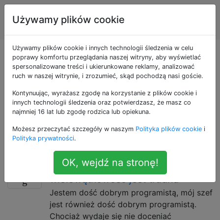
Inżynieria
Tagi
Używamy plików cookie
Account
oprogramowania
Używamy plików cookie i innych technologii śledzenia w celu
Pytania otagowane
poprawy komfortu przeglądania naszej witryny, aby wyświetlać
spersonalizowane treści i ukierunkowane reklamy, analizować
ruch w naszej witrynie, i zrozumieć, skąd pochodzą nasi goście.
jako complexity
Kontynuując, wyrażasz zgodę na korzystanie z plików cookie i
innych technologii śledzenia oraz potwierdzasz, że masz co
Złożoność dotyczy różnych form obliczania
najmniej 16 lat lub zgodę rodzica lub opiekuna.
złożoności kodu. Złożoność cyklomatyczna,
Możesz przeczytać szczegóły w naszym
Polityka plików cookie
i
złożoność n-ścieżkowa, złożoność czasu i przestrzeni
Polityka prywatności
.
Big O.
OK, wejdź na stronę!
Jak wyjaśnić, dlaczego
10
wielowątkowość jest trudna
Jestem dość dobrym programistą, mój szef
jest również dość dobrym programistą.
Chociaż wydaje się nie doceniać