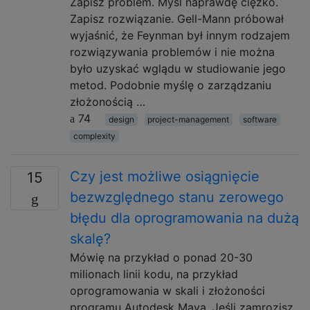
Zapisz problem. Myśl naprawdę ciężko.
Zapisz rozwiązanie. Gell-Mann próbował
wyjaśnić, że Feynman był innym rodzajem
rozwiązywania problemów i nie można
było uzyskać wglądu w studiowanie jego
metod. Podobnie myślę o zarządzaniu
złożonością …
74
design
project-management
software
complexity
Czy jest możliwe osiągnięcie
15
bezwzględnego stanu zerowego
błędu dla oprogramowania na dużą
skalę?
Mówię na przykład o ponad 20-30
milionach linii kodu, na przykład
oprogramowania w skali i złożoności
programu Autodesk Maya. Jeśli zamrozisz