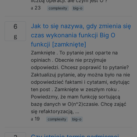
liczbą operacji. ale czym jest O ?
23
complexity
big-o
Jak to się nazywa, gdy zmienia się
6
czas wykonania funkcji Big O
funkcji [zamknięte]
Zamknięte . To pytanie jest oparte na
opiniach . Obecnie nie przyjmuje
odpowiedzi. Chcesz poprawić to pytanie?
Zaktualizuj pytanie, aby można było na nie
odpowiedzieć faktami i cytatami, edytując
ten post . Zamknięte w zeszłym roku .
Powiedzmy, że mam funkcję sortującą
bazę danych w O(n^2)czasie. Chcę zająć
się refaktoryzacją, …
19
complexity
big-o