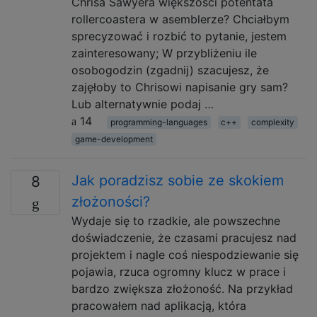
Chrisa Sawyera większości potentata
rollercoastera w asemblerze? Chciałbym
sprecyzować i rozbić to pytanie, jestem
zainteresowany; W przybliżeniu ile
osobogodzin (zgadnij) szacujesz, że
zajęłoby to Chrisowi napisanie gry sam?
Lub alternatywnie podaj …
14
programming-languages
c++
complexity
game-development
Jak poradzisz sobie ze skokiem
8
złożoności?
Wydaje się to rzadkie, ale powszechne
doświadczenie, że czasami pracujesz nad
projektem i nagle coś niespodziewanie się
pojawia, rzuca ogromny klucz w prace i
bardzo zwiększa złożoność. Na przykład
pracowałem nad aplikacją, która