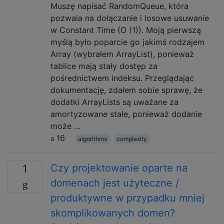
Muszę napisać RandomQueue, która
pozwala na dołączanie i losowe usuwanie
w Constant Time (O (1)). Moją pierwszą
myślą było poparcie go jakimś rodzajem
Array (wybrałem ArrayList), ponieważ
tablice mają stały dostęp za
pośrednictwem indeksu. Przeglądając
dokumentację, zdałem sobie sprawę, że
dodatki ArrayLists są uważane za
amortyzowane stałe, ponieważ dodanie
może …
16
algorithms
complexity
Czy projektowanie oparte na
1
domenach jest użyteczne /
produktywne w przypadku mniej
skomplikowanych domen?