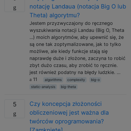
notację Landaua (notacja Big O lub
Theta) algorytmu?
Jestem przyzwyczajony do ręcznego
wyszukiwania notacji Landau (Big O, Theta
...) moich algorytmów, aby upewnić się, że
są one tak zoptymalizowane, jak to tylko
możliwe, ale kiedy funkcje stają się
naprawdę duże i złożone, zaczyna to robić
zbyt dużo czasu, aby zrobić to ręcznie.
jest również podatny na błędy ludzkie. …
11
algorithms
complexity
big-o
static-analysis
big-theta
Czy koncepcja złożoności
5
obliczeniowej jest ważna dla
twórców oprogramowania?
[Zamknięte]