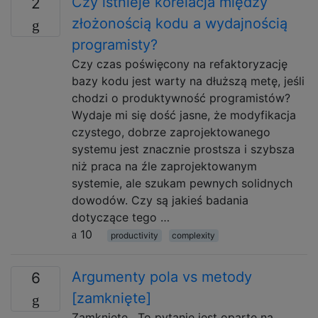
Czy istnieje korelacja między
2
złożonością kodu a wydajnością
programisty?
Czy czas poświęcony na refaktoryzację
bazy kodu jest warty na dłuższą metę, jeśli
chodzi o produktywność programistów?
Wydaje mi się dość jasne, że modyfikacja
czystego, dobrze zaprojektowanego
systemu jest znacznie prostsza i szybsza
niż praca na źle zaprojektowanym
systemie, ale szukam pewnych solidnych
dowodów. Czy są jakieś badania
dotyczące tego …
10
productivity
complexity
Argumenty pola vs metody
6
[zamknięte]
Zamknięte . To pytanie jest oparte na