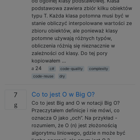
od ogólnej klasy podstawowej. Klasa
podstawowa zawiera zbiór kilku obiektów
typu T. Każda klasa potomna musi być w
stanie obliczyć interpolowane wartości ze
zbioru obiektów, ale ponieważ klasy
potomne używają różnych typów,
obliczenia różnią się nieznacznie w
zależności od klasy. Do tej pory
kopiowałem …
24
c#
code-quality
complexity
code-reuse
dry
Co to jest O w Big O?
7
Co to jest Big and O w notacji Big O?
Przeczytałem definicje i nie mówi, co
oznacza O jako „och”. Na przykład -
rozumiem, że O (n) jest złożonością
algorytmu liniowego, gdzie n może być