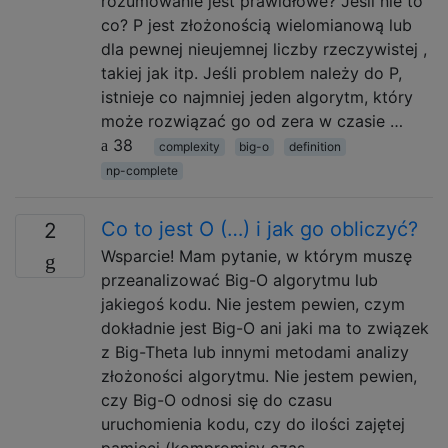
rozumowanie jest prawidłowe? Jeśli nie to
co? P jest złożonością wielomianową lub
dla pewnej nieujemnej liczby rzeczywistej ,
takiej jak itp. Jeśli problem należy do P,
istnieje co najmniej jeden algorytm, który
może rozwiązać go od zera w czasie …
38
complexity
big-o
definition
np-complete
Co to jest O (…) i jak go obliczyć?
2
Wsparcie! Mam pytanie, w którym muszę
przeanalizować Big-O algorytmu lub
jakiegoś kodu. Nie jestem pewien, czym
dokładnie jest Big-O ani jaki ma to związek
z Big-Theta lub innymi metodami analizy
złożoności algorytmu. Nie jestem pewien,
czy Big-O odnosi się do czasu
uruchomienia kodu, czy do ilości zajętej