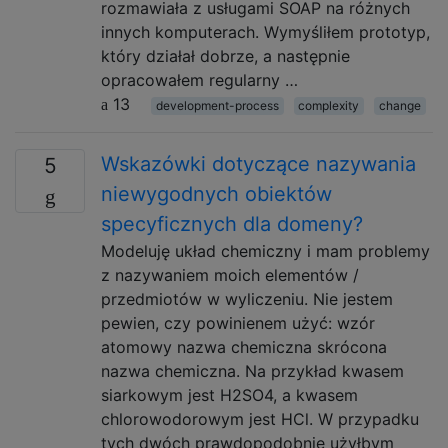
rozmawiała z usługami SOAP na różnych
innych komputerach. Wymyśliłem prototyp,
który działał dobrze, a następnie
opracowałem regularny …
13
development-process
complexity
change
Wskazówki dotyczące nazywania
5
niewygodnych obiektów
specyficznych dla domeny?
Modeluję układ chemiczny i mam problemy
z nazywaniem moich elementów /
przedmiotów w wyliczeniu. Nie jestem
pewien, czy powinienem użyć: wzór
atomowy nazwa chemiczna skrócona
nazwa chemiczna. Na przykład kwasem
siarkowym jest H2SO4, a kwasem
chlorowodorowym jest HCl. W przypadku
tych dwóch prawdopodobnie użyłbym