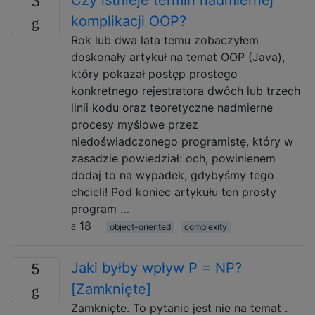
Czy istnieje termin nadmiernej
3
komplikacji OOP?
Rok lub dwa lata temu zobaczyłem
doskonały artykuł na temat OOP (Java),
który pokazał postęp prostego
konkretnego rejestratora dwóch lub trzech
linii kodu oraz teoretyczne nadmierne
procesy myślowe przez
niedoświadczonego programistę, który w
zasadzie powiedział: och, powinienem
dodaj to na wypadek, gdybyśmy tego
chcieli! Pod koniec artykułu ten prosty
program …
18
object-oriented
complexity
Jaki byłby wpływ P = NP?
5
[Zamknięte]
Zamknięte. To pytanie jest nie na temat .