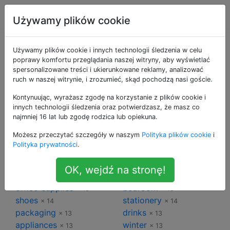
Lifehacks
Tagi
Account
Używamy plików cookie
Tagi dla Lifehacks
Używamy plików cookie i innych technologii śledzenia w celu
poprawy komfortu przeglądania naszej witryny, aby wyświetlać
spersonalizowane treści i ukierunkowane reklamy, analizować
cleaning
home
× 88
× 74
ruch w naszej witrynie, i zrozumieć, skąd pochodzą nasi goście.
food
substitute-tool
× 66
× 65
Kontynuując, wyrażasz zgodę na korzystanie z plików cookie i
technology
personal-care
× 49
× 44
innych technologii śledzenia oraz potwierdzasz, że masz co
kitchen
clothing
× 39
× 34
najmniej 16 lat lub zgodę rodzica lub opiekuna.
car
temperature
× 26
× 25
Możesz przeczytać szczegóły w naszym
Polityka plików cookie
i
comfort
efficiency
× 24
× 22
Polityka prywatności
.
water
smell
× 18
× 18
bathroom
pest-control
× 18
× 16
OK, wejdź na stronę!
safety
glass
× 16
× 16
office-supplies
bedroom
× 16
× 16
shoes
stationery
× 14
× 14
packaging
drinks
× 13
× 13
appliances
winter
× 13
× 13