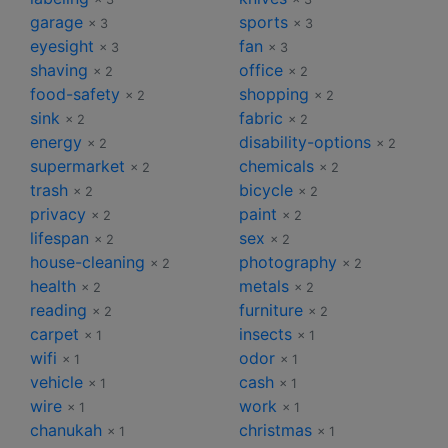
garage
sports
× 3
× 3
eyesight
fan
× 3
× 3
shaving
office
× 2
× 2
food-safety
shopping
× 2
× 2
sink
fabric
× 2
× 2
energy
disability-options
× 2
× 2
supermarket
chemicals
× 2
× 2
trash
bicycle
× 2
× 2
privacy
paint
× 2
× 2
lifespan
sex
× 2
× 2
house-cleaning
photography
× 2
× 2
health
metals
× 2
× 2
reading
furniture
× 2
× 2
carpet
insects
× 1
× 1
wifi
odor
× 1
× 1
vehicle
cash
× 1
× 1
wire
work
× 1
× 1
chanukah
christmas
× 1
× 1