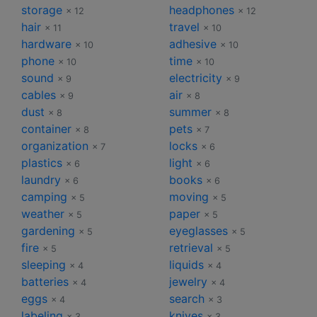
storage
headphones
× 12
× 12
hair
travel
× 11
× 10
hardware
adhesive
× 10
× 10
phone
time
× 10
× 10
sound
electricity
× 9
× 9
cables
air
× 9
× 8
dust
summer
× 8
× 8
container
pets
× 8
× 7
organization
locks
× 7
× 6
plastics
light
× 6
× 6
laundry
books
× 6
× 6
camping
moving
× 5
× 5
weather
paper
× 5
× 5
gardening
eyeglasses
× 5
× 5
fire
retrieval
× 5
× 5
sleeping
liquids
× 4
× 4
batteries
jewelry
× 4
× 4
eggs
search
× 4
× 3
labeling
knives
× 3
× 3