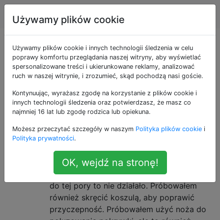
Lifehacks
Tagi
Account
Używamy plików cookie
Pytania otagowane
Używamy plików cookie i innych technologii śledzenia w celu
poprawy komfortu przeglądania naszej witryny, aby wyświetlać
spersonalizowane treści i ukierunkowane reklamy, analizować
jako container
ruch w naszej witrynie, i zrozumieć, skąd pochodzą nasi goście.
Kontynuując, wyrażasz zgodę na korzystanie z plików cookie i
Sztuczki do otwierania bardzo
29
innych technologii śledzenia oraz potwierdzasz, że masz co
ciasnych słoików
najmniej 16 lat lub zgodę rodzica lub opiekuna.
Jakie są sztuczki otwierania z pozornie
Możesz przeczytać szczegóły w naszym
Polityka plików cookie
i
niemożliwych do otwarcia szklanych
Polityka prywatności
.
słoików, takie jak te pokazane poniżej?
OK, wejdź na stronę!
PRÓBA : Próbowałem przekręcać tak
mocno, jak tylko potrafię, ale najwyraźniej
do tej pory to nie działało. Próbowałem
również skręcić koszulą, aby poprawić
przyczepność. Próbowałem użyć noża do