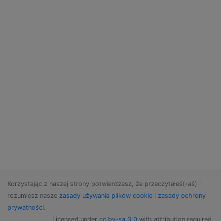
Korzystając z naszej strony potwierdzasz, że przeczytałeś(-aś) i
rozumiesz nasze
zasady używania plików cookie
i
zasady ochrony
prywatności
.
Licensed under
cc by-sa 3.0
with attribution required.