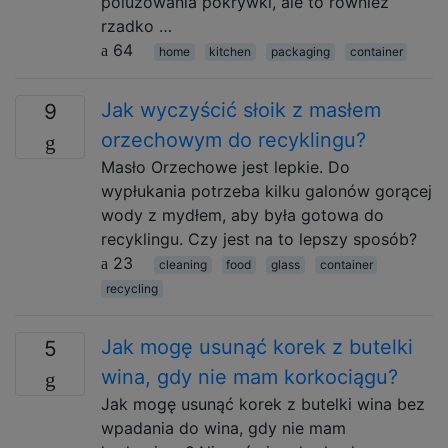
poluzowania pokrywki, ale to również
rzadko …
64
home
kitchen
packaging
container
Jak wyczyścić słoik z masłem
9
orzechowym do recyklingu?
Masło Orzechowe jest lepkie. Do
wypłukania potrzeba kilku galonów gorącej
wody z mydłem, aby była gotowa do
recyklingu. Czy jest na to lepszy sposób?
23
cleaning
food
glass
container
recycling
Jak mogę usunąć korek z butelki
5
wina, gdy nie mam korkociągu?
Jak mogę usunąć korek z butelki wina bez
wpadania do wina, gdy nie mam