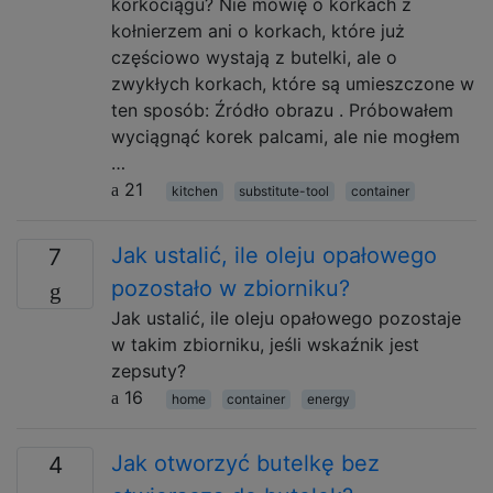
korkociągu? Nie mówię o korkach z
kołnierzem ani o korkach, które już
częściowo wystają z butelki, ale o
zwykłych korkach, które są umieszczone w
ten sposób: Źródło obrazu . Próbowałem
wyciągnąć korek palcami, ale nie mogłem
…
21
kitchen
substitute-tool
container
Jak ustalić, ile oleju opałowego
7
pozostało w zbiorniku?
Jak ustalić, ile oleju opałowego pozostaje
w takim zbiorniku, jeśli wskaźnik jest
zepsuty?
16
home
container
energy
Jak otworzyć butelkę bez
4