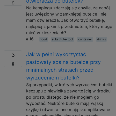
otwieracza do butelek?
Na kempingu zdarzają się chwile, że napój
jest uwięziony w zamkniętej butelce i nie
mam otwieracza. Jak otworzyć butelkę,
najlepiej z jakimś przedmiotem, który mogę
mieć w kieszeniach?
16
food
substitute-tool
container
drinks
Jak w pełni wykorzystać
3
pastowaty sos na butelce przy
minimalnych stratach przed
wyrzuceniem butelki?
Są przypadki, w których wyrzuciłem butelki
keczupu z niewielką zawartością w środku,
po prostu dlatego, że nie mogłem go
wydostać. Niektóre butelki mają wąską
szyjkę i otwór, a inne mają skomplikowane
wzory, uniemożliwiające mi włożenie