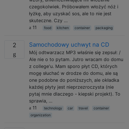
czegokolwiek. Próbowałem włożyć nóż i
łyżkę, aby uzyskać sos, ale to nie jest
skuteczne. Czy …
11
food
kitchen
container
packaging
Samochodowy uchwyt na CD
2
Mój odtwarzacz MP3 właśnie się zepsuł: /
Ale nie o to pytam. Jutro wracam do domu
z college'u. Mam sporo płyt CD, których
mogę słuchać w drodze do domu, ale są
one podobne do poniższych, ale okładka
każdej płyty jest nieprzezroczysta (nie
pytaj mnie dlaczego - kiepski projekt). To
sprawia, …
11
technology
car
travel
container
organization