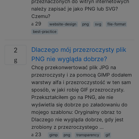
przeznaczonych do witryn internetowych
należy zapisać je jako PNG lub SVG?
Czemu?
29
website-design
png
svg
file-format
best-practice
Dlaczego mój przezroczysty plik
2
PNG nie wygląda dobrze?
Chcę przekonwertować plik JPG na
przezroczysty i za pomocą GIMP dodałem
warstwy alfa i przezroczystość w ten sam
sposób, w jaki robię GIF przezroczysty.
Przekształciłem go na PNG, ale nie
wyświetla się dobrze po załadowaniu do
mojego szablonu: Oryginalny obraz to
Dlaczego nie wygląda dobrze, gdy jest
zrobiony z przezroczystego …
23
gimp
png
transparency
gif