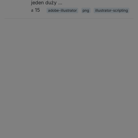
jeden duży …
15
adobe-illustrator
png
illustrator-scripting