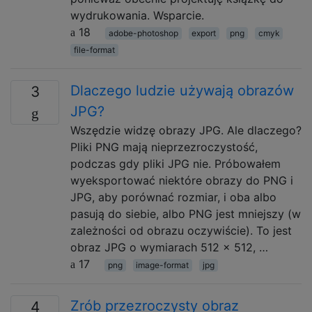
wydrukowania. Wsparcie.
18
adobe-photoshop
export
png
cmyk
file-format
Dlaczego ludzie używają obrazów
3
JPG?
Wszędzie widzę obrazy JPG. Ale dlaczego?
Pliki PNG mają nieprzezroczystość,
podczas gdy pliki JPG nie. Próbowałem
wyeksportować niektóre obrazy do PNG i
JPG, aby porównać rozmiar, i oba albo
pasują do siebie, albo PNG jest mniejszy (w
zależności od obrazu oczywiście). To jest
obraz JPG o wymiarach 512 x 512, …
17
png
image-format
jpg
Zrób przezroczysty obraz
4