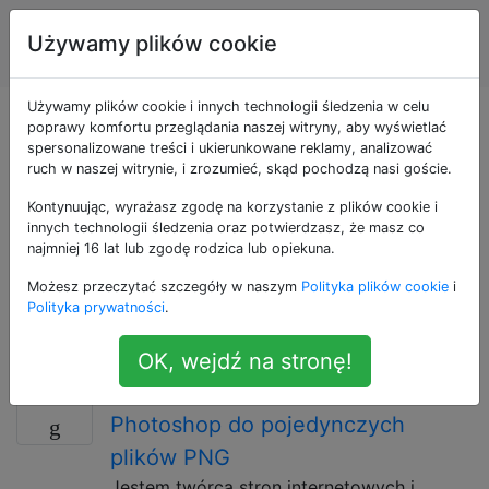
Projekt
Tagi
Używamy plików cookie
Account
graficzny
Używamy plików cookie i innych technologii śledzenia w celu
Pytania otagowane
poprawy komfortu przeglądania naszej witryny, aby wyświetlać
spersonalizowane treści i ukierunkowane reklamy, analizować
ruch w naszej witrynie, i zrozumieć, skąd pochodzą nasi goście.
jako png
Kontynuując, wyrażasz zgodę na korzystanie z plików cookie i
innych technologii śledzenia oraz potwierdzasz, że masz co
Pytania dotyczące bezstratnego formatu grafiki
najmniej 16 lat lub zgodę rodzica lub opiekuna.
rastrowej PNG, zaprojektowanego głównie jako
Możesz przeczytać szczegóły w naszym
Polityka plików cookie
i
następca formatu „GIF” do wyświetlania obrazów w
Polityka prywatności
.
Internecie lub w postaci cyfrowej. Ten format
obsługuje przezroczystość.
OK, wejdź na stronę!
Batch eksportuje warstwy
4
Photoshop do pojedynczych
plików PNG
Jestem twórcą stron internetowych i