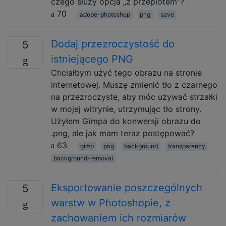
czego służy opcja „z przeplotem”?
70
adobe-photoshop
png
save
Dodaj przezroczystość do
5
istniejącego PNG
Chciałbym użyć tego obrazu na stronie
internetowej. Muszę zmienić tło z czarnego
na przezroczyste, aby móc używać strzałki
w mojej witrynie, utrzymując tło strony.
Użyłem Gimpa do konwersji obrazu do
.png, ale jak mam teraz postępować?
63
gimp
png
background
transparency
background-removal
Eksportowanie poszczególnych
5
warstw w Photoshopie, z
zachowaniem ich rozmiarów