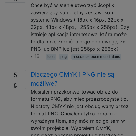
Chcę być w stanie utworzyć .icoplik
zawierający kompletny zestaw ikon
systemu Windows ( 16px x 16px, 32px x
32px, 48px x 48px, i 256px x 256px). Czy
istnieje aplikacja internetowa, która może
to dla mnie zrobić, biorąc pod uwagę, że
PNG lub BMP już jest 256px x 256px?
18
icon
png
resource-recommendations
Dlaczego CMYK i PNG nie są
5
możliwe?
Musiałem przekonwertować obraz do
formatu PNG, aby mieć przezroczyste tło.
Niestety CMYK nie jest obsługiwany przez
format PNG. Chciałem tylko obrazu z
wyraźnym tłem, aby móc mieć go sam w
swoim projekcie. Wybrałem CMYK,
ponieważ obecnie projektuję książkę do