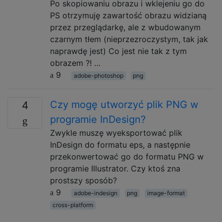
Po skopiowaniu obrazu i wklejeniu go do
PS otrzymuję zawartość obrazu widzianą
przez przeglądarkę, ale z wbudowanym
czarnym tłem (nieprzezroczystym, tak jak
naprawdę jest) Co jest nie tak z tym
obrazem ?! …
9
adobe-photoshop
png
Czy mogę utworzyć plik PNG w
4
programie InDesign?
Zwykle muszę wyeksportować plik
InDesign do formatu eps, a następnie
przekonwertować go do formatu PNG w
programie Illustrator. Czy ktoś zna
prostszy sposób?
9
adobe-indesign
png
image-format
cross-platform