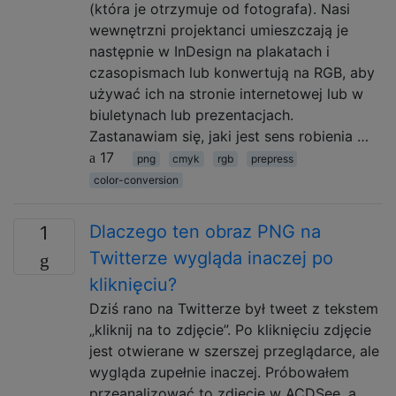
(która je otrzymuje od fotografa). Nasi
wewnętrzni projektanci umieszczają je
następnie w InDesign na plakatach i
czasopismach lub konwertują na RGB, aby
używać ich na stronie internetowej lub w
biuletynach lub prezentacjach.
Zastanawiam się, jaki jest sens robienia …
17
png
cmyk
rgb
prepress
color-conversion
Dlaczego ten obraz PNG na
1
Twitterze wygląda inaczej po
kliknięciu?
Dziś rano na Twitterze był tweet z tekstem
„kliknij na to zdjęcie”. Po kliknięciu zdjęcie
jest otwierane w szerszej przeglądarce, ale
wygląda zupełnie inaczej. Próbowałem
przeanalizować to zdjęcie w ACDSee, a