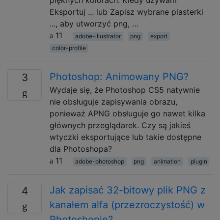
pięknych kolorach. Kiedy używam
Eksportuj ... lub Zapisz wybrane plasterki
..., aby utworzyć png, …
11
adobe-illustrator
png
export
color-profile
Photoshop: Animowany PNG?
3
Wydaje się, że Photoshop CS5 natywnie
nie obsługuje zapisywania obrazu,
ponieważ APNG obsługuje go nawet kilka
głównych przeglądarek. Czy są jakieś
wtyczki eksportujące lub takie dostępne
dla Photoshopa?
11
adobe-photoshop
png
animation
plugin
Jak zapisać 32-bitowy plik PNG z
4
kanałem alfa (przezroczystość) w
Photoshopie?