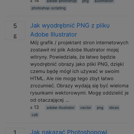
14
adobe-photoshop
png
automation
photoshop-scripting
Jak wyodrębnić PNG z pliku
5
Adobe Illustrator
Mój grafik / projektant stron internetowych
zostawił mi plik Adobe Illustrator mojej
witryny. Powiedziała, że ​​łatwo będzie
wyodrębnić obrazy jako pliki PNG, dzięki
czemu będę mógł ich używać w swoim
HTML. Ale nie mogę tego zbyt łatwo
zrozumieć. Obrazy wydają się być wieloma
rysunkami wektorowymi. Mogę oddzielić je
od otaczającej …
13
adobe-illustrator
vector
png
slices
cs6
Jak nakazać Photoshopowi
1