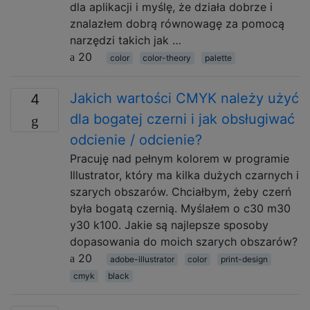
dla aplikacji i myślę, że działa dobrze i
znalazłem dobrą równowagę za pomocą
narzędzi takich jak …
20
color
color-theory
palette
Jakich wartości CMYK należy użyć
4
dla bogatej czerni i jak obsługiwać
odcienie / odcienie?
Pracuję nad pełnym kolorem w programie
Illustrator, który ma kilka dużych czarnych i
szarych obszarów. Chciałbym, żeby czerń
była bogatą czernią. Myślałem o c30 m30
y30 k100. Jakie są najlepsze sposoby
dopasowania do moich szarych obszarów?
20
adobe-illustrator
color
print-design
cmyk
black