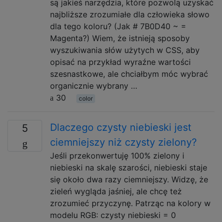
są jakieś narzędzia, które pozwolą uzyskać
najbliższe zrozumiałe dla człowieka słowo
dla tego koloru? (Jak # 7B0D40 ~ =
Magenta?) Wiem, że istnieją sposoby
wyszukiwania słów użytych w CSS, aby
opisać na przykład wyraźne wartości
szesnastkowe, ale chciałbym móc wybrać
organicznie wybrany …
30
color
Dlaczego czysty niebieski jest
5
ciemniejszy niż czysty zielony?
Jeśli przekonwertuję 100% zielony i
niebieski na skalę szarości, niebieski staje
się około dwa razy ciemniejszy. Widzę, że
zieleń wygląda jaśniej, ale chcę też
zrozumieć przyczynę. Patrząc na kolory w
modelu RGB: czysty niebieski = 0