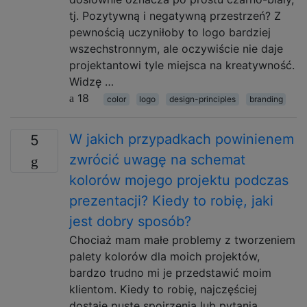
tj. Pozytywną i negatywną przestrzeń? Z
pewnością uczyniłoby to logo bardziej
wszechstronnym, ale oczywiście nie daje
projektantowi tyle miejsca na kreatywność.
Widzę …
18
color
logo
design-principles
branding
W jakich przypadkach powinienem
5
zwrócić uwagę na schemat
kolorów mojego projektu podczas
prezentacji? Kiedy to robię, jaki
jest dobry sposób?
Chociaż mam małe problemy z tworzeniem
palety kolorów dla moich projektów,
bardzo trudno mi je przedstawić moim
klientom. Kiedy to robię, najczęściej
dostaję puste spojrzenia lub pytania