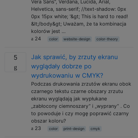
Vera Sans", Verdana, Lucida, Arial,
Helvetica, sans-serif; //text-shadow: 0px
0px 15px white; '&gt; This is hard to read!
&lt;/body&gt; Uważam, że ta kombinacja
kolorów jest …
24
color
website-design
color-theory
Jak sprawić, by zrzuty ekranu
5
wyglądały dobrze po
wydrukowaniu w CMYK?
Podczas drukowania zrzutów ekranu obok
czarnego tekstu czarne obszary zrzutu
ekranu wyglądają jak wypłukane
„zabłocony ciemnoszary” i „wyprany” . Co
to powoduje i czy mogę poprawić czarny
obszar koloru?
23
color
print-design
cmyk