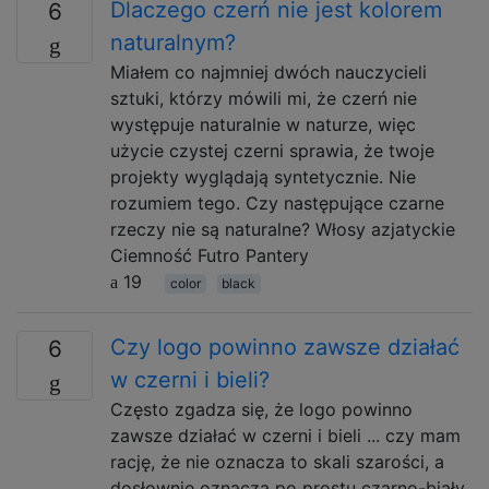
Dlaczego czerń nie jest kolorem
6
naturalnym?
Miałem co najmniej dwóch nauczycieli
sztuki, którzy mówili mi, że czerń nie
występuje naturalnie w naturze, więc
użycie czystej czerni sprawia, że ​​twoje
projekty wyglądają syntetycznie. Nie
rozumiem tego. Czy następujące czarne
rzeczy nie są naturalne? Włosy azjatyckie
Ciemność Futro Pantery
19
color
black
Czy logo powinno zawsze działać
6
w czerni i bieli?
Często zgadza się, że logo powinno
zawsze działać w czerni i bieli ... czy mam
rację, że nie oznacza to skali szarości, a
dosłownie oznacza po prostu czarno-biały,