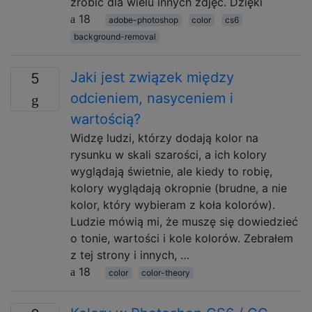
zrobić dla wielu innych zdjęć. Dzięki
18
adobe-photoshop
color
cs6
background-removal
Jaki jest związek między
5
odcieniem, nasyceniem i
wartością?
Widzę ludzi, którzy dodają kolor na
rysunku w skali szarości, a ich kolory
wyglądają świetnie, ale kiedy to robię,
kolory wyglądają okropnie (brudne, a nie
kolor, który wybieram z koła kolorów).
Ludzie mówią mi, że muszę się dowiedzieć
o tonie, wartości i kole kolorów. Zebrałem
z tej strony i innych, …
18
color
color-theory