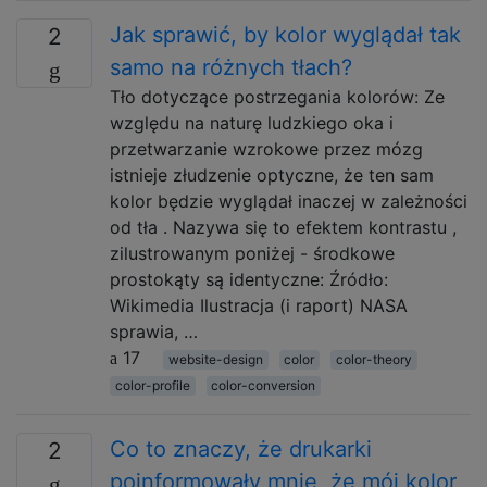
Jak sprawić, by kolor wyglądał tak
2
samo na różnych tłach?
Tło dotyczące postrzegania kolorów: Ze
względu na naturę ludzkiego oka i
przetwarzanie wzrokowe przez mózg
istnieje złudzenie optyczne, że ten sam
kolor będzie wyglądał inaczej w zależności
od tła . Nazywa się to efektem kontrastu ,
zilustrowanym poniżej - środkowe
prostokąty są identyczne: Źródło:
Wikimedia Ilustracja (i raport) NASA
sprawia, …
17
website-design
color
color-theory
color-profile
color-conversion
Co to znaczy, że drukarki
2
poinformowały mnie, że mój kolor