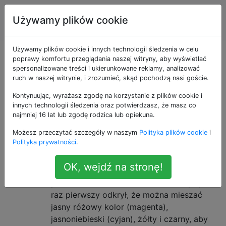
Projekt
Tagi
Używamy plików cookie
Account
graficzny
Używamy plików cookie i innych technologii śledzenia w celu
Pytania otagowane
poprawy komfortu przeglądania naszej witryny, aby wyświetlać
spersonalizowane treści i ukierunkowane reklamy, analizować
ruch w naszej witrynie, i zrozumieć, skąd pochodzą nasi goście.
jako color
Kontynuując, wyrażasz zgodę na korzystanie z plików cookie i
innych technologii śledzenia oraz potwierdzasz, że masz co
Pytania dotyczące kolorów, innej przestrzeni kolorów,
najmniej 16 lat lub zgodę rodzica lub opiekuna.
modelu kolorów RGB lub CMYK, koloru
Możesz przeczytać szczegóły w naszym
Polityka plików cookie
i
przezroczystego, używania lub zmiany kolorów.
Polityka prywatności
.
Kto pierwszy odkrył CMYK?
7
OK, wejdź na stronę!
Jest używany do drukowania w kolorze
przez wiele, wiele lat, ale kto (i kiedy) po
raz pierwszy odkrył, że można mieszać
jasny różowy kolor (magenta),
jasnoniebieski (cyjan), żółty i czarny, aby