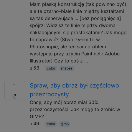
Mam płaską konstrukcję (tak powinno być),
ale te czarno-białe linie między kształtami
są tak denerwujące ... [bez pociągnięcia]
spójrz: Widzisz te linie między dwoma
nakładającymi się prostokątami? Jak mogę
to naprawić? (Stworzyłem to w
Photoshopie, ale ten sam problem
występuje przy użyciu Paint.net i Adobe
Illustrator) Czy to coś z …
53
color
shapes
Spraw, aby obraz był częściowo
1
przezroczysty
Chcę, aby mój obraz miał 60%
przezroczystości. Jak mogę to zrobić w
GIMP?
49
color
gimp