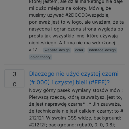
której jestem, ale dział marketingu nie daje
mi dużo miejsca na kolory. Mówią, że
musimy używać #2DCCD3wszędzie,
ponieważ jest to w logo, ale uważam, że ta
nasycona i ograniczona strona wygląda po
prostu jak wszystkie inne, które używają
niebieskiego. A firma nie ma wdrożonej …
17
website-design
color
interface-design
color-theory
Dlaczego nie użyć czystej czerni
3
(# 000) i czystej bieli (#FFF)?
Nowy górny pasek wymiany stosów mówi:
Pierwszą rzeczą, którą zauważysz, jest to,
że jest naprawdę czarna* . * Jin zauważa,
że ​​technicznie nie jest całkiem czarny: to #
212121. W swoim CSS widzę, background:
#2f2f2f; background: rgba(0, 0, 0, 0.8);