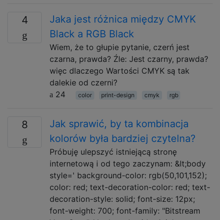
Jaka jest różnica między CMYK
4
Black a RGB Black
Wiem, że to głupie pytanie, czerń jest
czarna, prawda? Źle: Jest czarny, prawda?
więc dlaczego Wartości CMYK są tak
dalekie od czerni?
24
color
print-design
cmyk
rgb
Jak sprawić, by ta kombinacja
8
kolorów była bardziej czytelna?
Próbuję ulepszyć istniejącą stronę
internetową i od tego zaczynam: &lt;body
style=' background-color: rgb(50,101,152);
color: red; text-decoration-color: red; text-
decoration-style: solid; font-size: 12px;
font-weight: 700; font-family: "Bitstream