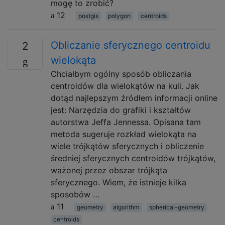
mogę to zrobić?
12
postgis
polygon
centroids
Obliczanie sferycznego centroidu
2
wielokąta
Chciałbym ogólny sposób obliczania
centroidów dla wielokątów na kuli. Jak
dotąd najlepszym źródłem informacji online
jest: Narzędzia do grafiki i kształtów
autorstwa Jeffa Jennessa. Opisana tam
metoda sugeruje rozkład wielokąta na
wiele trójkątów sferycznych i obliczenie
średniej sferycznych centroidów trójkątów,
ważonej przez obszar trójkąta
sferycznego. Wiem, że istnieje kilka
sposobów …
11
geometry
algorithm
spherical-geometry
centroids