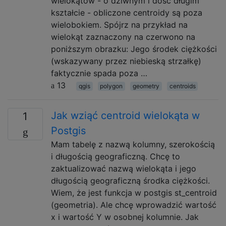
wielokątów - o dziwnym i dość długim
kształcie - obliczone centroidy są poza
wielobokiem. Spójrz na przykład na
wielokąt zaznaczony na czerwono na
poniższym obrazku: Jego środek ciężkości
(wskazywany przez niebieską strzałkę)
faktycznie spada poza …
13
qgis
polygon
geometry
centroids
Jak wziąć centroid wielokąta w
1
Postgis
Mam tabelę z nazwą kolumny, szerokością
i długością geograficzną. Chcę to
zaktualizować nazwą wielokąta i jego
długością geograficzną środka ciężkości.
Wiem, że jest funkcja w postgis st_centroid
(geometria). Ale chcę wprowadzić wartość
x i wartość Y w osobnej kolumnie. Jak