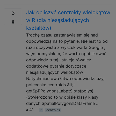
Jak obliczyć centroidy wielokątów
3
w R (dla niesąsiadujących
kształtów)
Trochę czasu zastanawiałem się nad
odpowiedzią na to pytanie. Nie jest to od
razu oczywiste z wyszukiwarki Google ,
więc pomyślałem, że warto opublikować
odpowiedź tutaj. Istnieje również
dodatkowe pytanie dotyczące
niesąsiadujących wielokątów .
Natychmiastowa łatwa odpowiedź: użyj
polecenia: centroids &lt;-
getSpPPolygonsLabptSlots(polys)
(Stwierdzono to w opisie klasy klasy
danych SpatialPolygonsDataFrame …
41
r
centroids