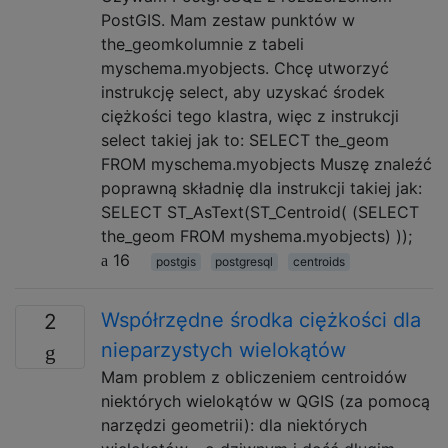
PostGIS. Mam zestaw punktów w
the_geomkolumnie z tabeli
myschema.myobjects. Chcę utworzyć
instrukcję select, aby uzyskać środek
ciężkości tego klastra, więc z instrukcji
select takiej jak to: SELECT the_geom
FROM myschema.myobjects Muszę znaleźć
poprawną składnię dla instrukcji takiej jak:
SELECT ST_AsText(ST_Centroid( (SELECT
the_geom FROM myshema.myobjects) ));
16
postgis
postgresql
centroids
Współrzędne środka ciężkości dla
2
nieparzystych wielokątów
Mam problem z obliczeniem centroidów
niektórych wielokątów w QGIS (za pomocą
narzędzi geometrii): dla niektórych