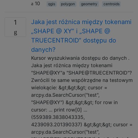
10
qgis
polygon
geometry
centroids
Jaka jest różnica między tokenami
1
„SHAPE @ XY” i „SHAPE @
TRUECENTROID” dostępu do
danych?
Kursor wyszukiwania dostępu do danych .
Jaka jest różnica między tokenami
"SHAPE@XY"a "SHAPE@TRUECENTROID"?
Zwrócili te same współrzędne na testowym
wielokącie: &gt;&gt;&gt; cursor =
arcpy.da.SearchCursor("test",
"SHAPE@XY") &gt;&gt;&gt; for row in
cursor: ... print row[0] ...
(559389.3838043335,
4239093.201390337) &gt;&gt;&gt; cursor =
arcpy.da.SearchCursor("test",