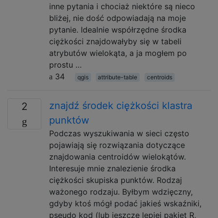
inne pytania i chociaż niektóre są nieco
bliżej, nie dość odpowiadają na moje
pytanie. Idealnie współrzędne środka
ciężkości znajdowałyby się w tabeli
atrybutów wielokąta, a ja mogłem po
prostu …
34
qgis
attribute-table
centroids
znajdź środek ciężkości klastra
2
punktów
Podczas wyszukiwania w sieci często
pojawiają się rozwiązania dotyczące
znajdowania centroidów wielokątów.
Interesuje mnie znalezienie środka
ciężkości skupiska punktów. Rodzaj
ważonego rodzaju. Byłbym wdzięczny,
gdyby ktoś mógł podać jakieś wskaźniki,
pseudo kod (lub jeszcze lepiej pakiet R,