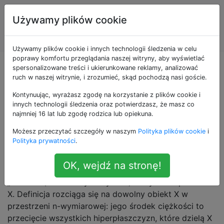
Systemy
Tagi
Używamy plików cookie
Informacji
Account
Geograficznej
Używamy plików cookie i innych technologii śledzenia w celu
poprawy komfortu przeglądania naszej witryny, aby wyświetlać
Pytania otagowane
spersonalizowane treści i ukierunkowane reklamy, analizować
ruch w naszej witrynie, i zrozumieć, skąd pochodzą nasi goście.
jako centroids
Kontynuując, wyrażasz zgodę na korzystanie z plików cookie i
innych technologii śledzenia oraz potwierdzasz, że masz co
najmniej 16 lat lub zgodę rodzica lub opiekuna.
W geometrii, środek ciężkości, geometryczny środek
Możesz przeczytać szczegóły w naszym
Polityka plików cookie
i
lub środek ciężkości figury płaskiej lub
Polityka prywatności
.
dwuwymiarowego kształtu X jest przecięciem
wszystkich prostych, które dzielą X na dwie części o
OK, wejdź na stronę!
równym momencie wokół prostej. Nieformalnie jest to
„średnia” (średnia arytmetyczna) wszystkich punktów
X. Definicja rozciąga się na dowolny obiekt X w
przestrzeni n-wymiarowej: jego środek ciężkości to
przecięcie wszystkich hiperpłaszczyzn, które dzielą X