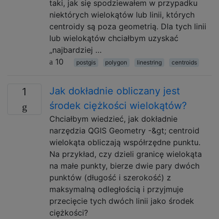
taki, jak się spodziewałem w przypadku
niektórych wielokątów lub linii, których
centroidy są poza geometrią. Dla tych linii
lub wielokątów chciałbym uzyskać
„najbardziej …
10
postgis
polygon
linestring
centroids
Jak dokładnie obliczany jest
1
środek ciężkości wielokątów?
Chciałbym wiedzieć, jak dokładnie
narzędzia QGIS Geometry -&gt; centroid
wielokąta obliczają współrzędne punktu.
Na przykład, czy dzieli granicę wielokąta
na małe punkty, bierze dwie pary dwóch
punktów (długość i szerokość) z
maksymalną odległością i przyjmuje
przecięcie tych dwóch linii jako środek
ciężkości?