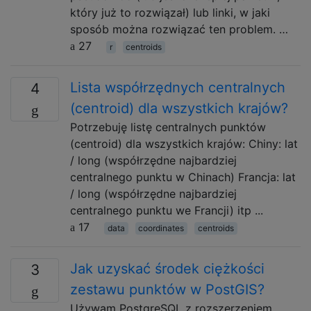
który już to rozwiązał) lub linki, w jaki
sposób można rozwiązać ten problem. …
27
r
centroids
Lista współrzędnych centralnych
4
(centroid) dla wszystkich krajów?
Potrzebuję listę centralnych punktów
(centroid) dla wszystkich krajów: Chiny: lat
/ long (współrzędne najbardziej
centralnego punktu w Chinach) Francja: lat
/ long (współrzędne najbardziej
centralnego punktu we Francji) itp ...
17
data
coordinates
centroids
Jak uzyskać środek ciężkości
3
zestawu punktów w PostGIS?
Używam PostgreSQL z rozszerzeniem