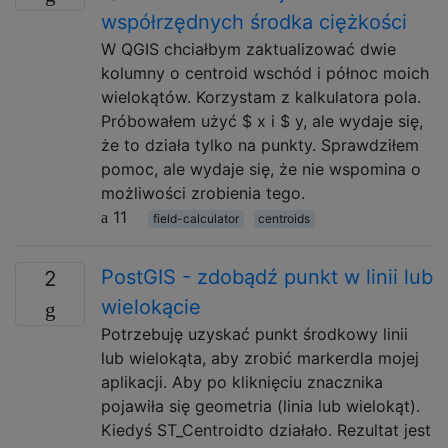
współrzędnych środka ciężkości
W QGIS chciałbym zaktualizować dwie
kolumny o centroid wschód i północ moich
wielokątów. Korzystam z kalkulatora pola.
Próbowałem użyć $ x i $ y, ale wydaje się,
że to działa tylko na punkty. Sprawdziłem
pomoc, ale wydaje się, że nie wspomina o
możliwości zrobienia tego.
11
field-calculator
centroids
PostGIS - zdobądź punkt w linii lub
2
wielokącie
Potrzebuję uzyskać punkt środkowy linii
lub wielokąta, aby zrobić markerdla mojej
aplikacji. Aby po kliknięciu znacznika
pojawiła się geometria (linia lub wielokąt).
Kiedyś ST_Centroidto działało. Rezultat jest