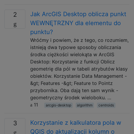
Jak ArcGIS Desktop oblicza punkt
2
WEWNĘTRZNY dla elementu do
punktu?
Wróćmy i powiem, że z tego, co rozumiem,
istnieją dwa typowe sposoby obliczania
środka ciężkości wielokąta w ArcGIS
Desktop: Korzystanie z funkcji Oblicz
geometrię dla pól w tabeli atrybutów klasy
obiektów. Korzystanie Data Management -
&gt; Features -&gt; Feature to Pointz
przybornika. Oba dają ten sam wynik -
geometryczny środek wieloboku. …
11
arcgis-desktop
algorithm
centroids
Korzystanie z kalkulatora pola w
3
QGIS do aktualizacji kolumn o