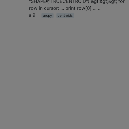
"SHAPE@TRUECENTROID") &gt;&gt;&gt; for
row in cursor: ... print row[0] ... …
9
arcpy
centroids