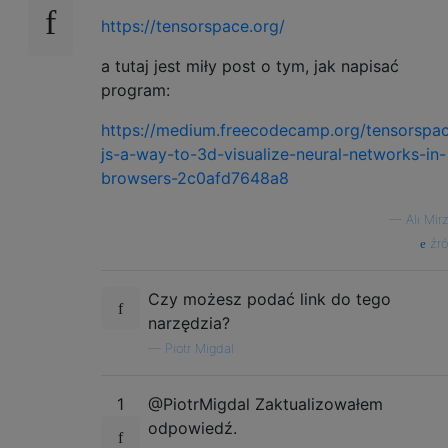
https://tensorspace.org/
a tutaj jest miły post o tym, jak napisać
program:
https://medium.freecodecamp.org/tensorspa
js-a-way-to-3d-visualize-neural-networks-in-
browsers-2c0afd7648a8
—
Ali Mir
źró
Czy możesz podać link do tego
narzędzia?
—
Piotr Migdal
1
@PiotrMigdal Zaktualizowałem
odpowiedź.