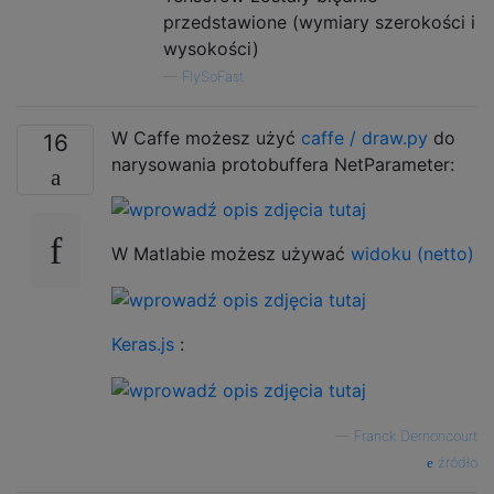
przedstawione (wymiary szerokości i
wysokości)
—
FlySoFast
W Caffe możesz użyć
caffe / draw.py
do
16
narysowania protobuffera NetParameter:
W Matlabie możesz używać
widoku (netto)
Keras.js
:
—
Franck Dernoncourt
źródło