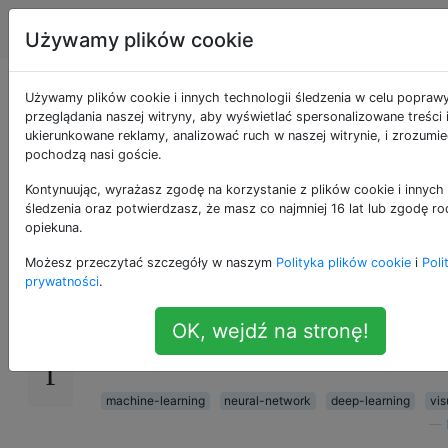
Nauka danych
Tagi
Account
Używamy plików cookie
Jak wizualizujesz
Używamy plików cookie i innych technologii śledzenia w celu popraw
przeglądania naszej witryny, aby wyświetlać spersonalizowane treści 
ukierunkowane reklamy, analizować ruch w naszej witrynie, i zrozumie
architektury sieci
pochodzą nasi goście.
neuronowych?
Kontynuując, wyrażasz zgodę na korzystanie z plików cookie i innych 
śledzenia oraz potwierdzasz, że masz co najmniej 16 lat lub zgodę ro
opiekuna.
Możesz przeczytać szczegóły w naszym
Polityka plików cookie
i
Poli
Podczas pisania pracy / prezentacji na temat 
79
prywatności
.
neuronowych zwykle wizualizuje się architektu
OK, wejdź na stronę!
Jakie są dobre / proste sposoby automatycz
wizualizacji popularnych architektur?
machine-learning
neural-network
deep-learning
vis
—