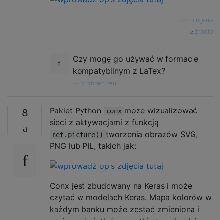
—
mingxue
źródło
Czy mogę go używać w formacie
kompatybilnym z LaTex?
—
pushpen.paul
Pakiet Python
może wizualizować
8
conx
sieci z aktywacjami z funkcją
tworzenia obrazów SVG,
net.picture()
PNG lub PIL, takich jak:
Conx jest zbudowany na Keras i może
czytać w modelach Keras. Mapa kolorów w
każdym banku może zostać zmieniona i