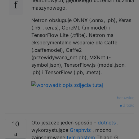
neuronowych, głębokiego uczenia i uczenia
           relu   #####    512   14   14

maszynowego.
   MaxPooling2D   Y max -------------------
                  #####    512    7    7

Netron obsługuje ONNX (.onnx, .pb), Keras
        Flatten   ||||| -------------------
(.h5, .keras), CoreML (.mlmodel) i
                  #####       25088

TensorFlow Lite (.tflite). Netron ma
          Dense   XXXXX -------------------
eksperymentalne wsparcie dla Caffe
           relu   #####        4096

(.caffemodel), Caffe2
          Dense   XXXXX -------------------
(przewidywana_net.pb), MXNet (-
           relu   #####        4096

          Dense   XXXXX -------------------
symbol.json), TensorFlow.js (model.json,
.pb) i TensorFlow (.pb, .meta).
—
han4wluc
źródło
Oto jeszcze jeden sposób -
dotnets
,
10
wykorzystujące
Graphviz
, mocno
zainspirowane
tym postem
Thiago G.