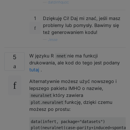
—
datdinhquoc
1
Dziękuję Ci! Daj mi znać, jeśli masz
problemy lub pomysły. Bawimy się
też generowaniem kodu!
—
Jesse
W języku R
nie ma funkcji
5
nnet
drukowania, ale kod do tego jest podany
tutaj
.
Alternatywnie możesz użyć nowszego i
lepszego pakietu IMHO o nazwie,
który zawiera
neuralnet
funkcję, dzięki czemu
plot.neuralnet
możesz po prostu:
data(infert, package="datasets")
