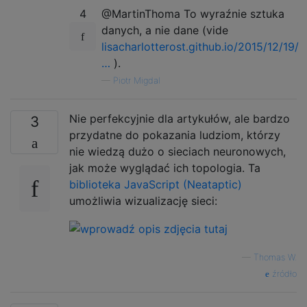
4
@MartinThoma To wyraźnie sztuka
danych, a nie dane (vide
lisacharlotterost.github.io/2015/12/19/
…
).
—
Piotr Migdal
Nie perfekcyjnie dla artykułów, ale bardzo
3
przydatne do pokazania ludziom, którzy
nie wiedzą dużo o sieciach neuronowych,
jak może wyglądać ich topologia. Ta
biblioteka JavaScript (Neataptic)
umożliwia wizualizację sieci:
—
Thomas W.
źródło