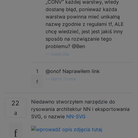
„CONV” każdej warstwy, wtedy
dostanę błąd, ponieważ każda
warstwa powinna mieć unikalną
nazwę zgodnie z regułami tf, ALE
chcę wiedzieć, jest jest jakiś inny
sposób na rozwiązanie tego
problemu? @Ben
—
Sudip Das
1
@onof Naprawiłem link
—
Martin Thoma
Niedawno stworzyłem narzędzie do
22
rysowania architektur NN i eksportowania
SVG, o nazwie
NN-SVG