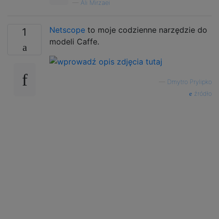
—
Ali Mirzaei
Netscope
to moje codzienne narzędzie do
1
modeli Caffe.
—
Dmytro Prylipko
źródło