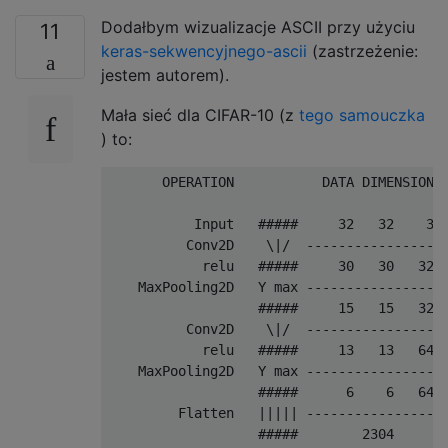
Dodałbym wizualizacje ASCII przy użyciu
11
keras-sekwencyjnego-ascii
(zastrzeżenie:
jestem autorem).
Mała sieć dla CIFAR-10 (z
tego samouczka
) to:
       OPERATION           DATA DIMENSIONS 
           Input   #####     32   32    3

          Conv2D    \|/  ------------------
            relu   #####     30   30   32

    MaxPooling2D   Y max ------------------
                   #####     15   15   32

          Conv2D    \|/  ------------------
            relu   #####     13   13   64

    MaxPooling2D   Y max ------------------
                   #####      6    6   64

         Flatten   ||||| ------------------
                   #####        2304
