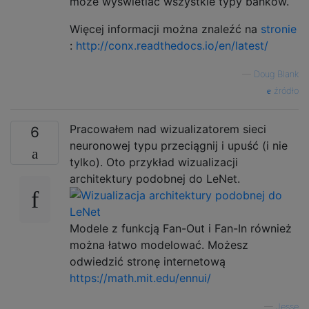
może wyświetlać wszystkie typy banków.
Więcej informacji można znaleźć na
stronie
:
http://conx.readthedocs.io/en/latest/
—
Doug Blank
źródło
Pracowałem nad wizualizatorem sieci
6
neuronowej typu przeciągnij i upuść (i nie
tylko). Oto przykład wizualizacji
architektury podobnej do LeNet.
Modele z funkcją Fan-Out i Fan-In również
można łatwo modelować. Możesz
odwiedzić stronę internetową
https://math.mit.edu/ennui/
—
Jesse