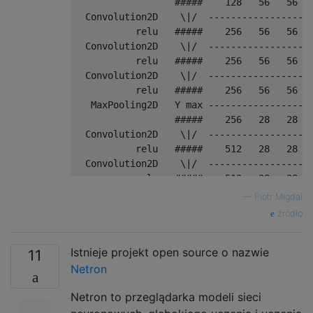
                  #####    128   56   56

  Convolution2D    \|/  -------------------
           relu   #####    256   56   56

  Convolution2D    \|/  -------------------
           relu   #####    256   56   56

  Convolution2D    \|/  -------------------
           relu   #####    256   56   56

   MaxPooling2D   Y max -------------------
                  #####    256   28   28

  Convolution2D    \|/  -------------------
           relu   #####    512   28   28

  Convolution2D    \|/  -------------------
           relu   #####    512   28   28

  Convolution2D    \|/  -------------------
—
Piotr Migdal
           relu   #####    512   28   28

źródło
   MaxPooling2D   Y max -------------------
                  #####    512   14   14

Istnieje projekt open source o nazwie
  Convolution2D    \|/  -------------------
11
           relu   #####    512   14   14

Netron
  Convolution2D    \|/  -------------------
Netron to przeglądarka modeli sieci
           relu   #####    512   14   14

  Convolution2D    \|/  -------------------