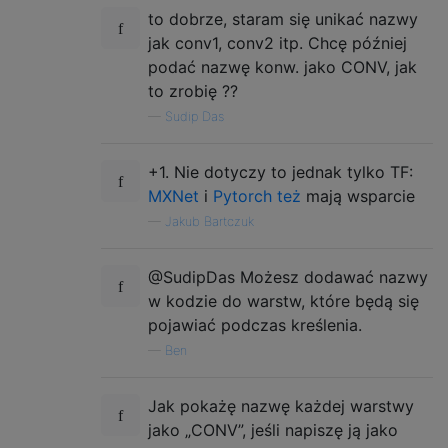
to dobrze, staram się unikać nazwy
jak conv1, conv2 itp. Chcę później
podać nazwę konw. jako CONV, jak
to zrobię ??
—
Sudip Das
+1. Nie dotyczy to jednak tylko TF:
MXNet
i
Pytorch też
mają wsparcie
—
Jakub Bartczuk
@SudipDas Możesz dodawać nazwy
w kodzie do warstw, które będą się
pojawiać podczas kreślenia.
—
Ben
Jak pokażę nazwę każdej warstwy
jako „CONV”, jeśli napiszę ją jako