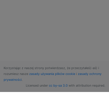
Korzystając z naszej strony potwierdzasz, że przeczytałeś(-aś) i
rozumiesz nasze
zasady używania plików cookie
i
zasady ochrony
prywatności
.
Licensed under
cc by-sa 3.0
with attribution required.