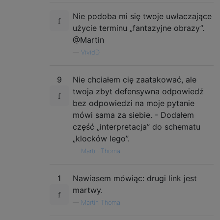
Nie podoba mi się twoje uwłaczające
użycie terminu „fantazyjne obrazy”.
@Martin
—
VividD
9
Nie chciałem cię zaatakować, ale
twoja zbyt defensywna odpowiedź
bez odpowiedzi na moje pytanie
mówi sama za siebie. - Dodałem
część „interpretacja” do schematu
„klocków lego”.
—
Martin Thoma
1
Nawiasem mówiąc: drugi link jest
martwy.
—
Martin Thoma