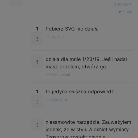
—
Alex Lenail
źródło
1
Pobierz SVG nie działa
—
zdjęcie
działa dla mnie 1/23/19. Jeśli nadal
masz problem, otwórz go.
—
Alex Lenail
1
to jedyna słuszna odpowiedź
—
sztuczna
niesamowite narzędzie. Zauważyłem
jednak, że w stylu AlexNet wymiary
Tensorów zostały błędnie