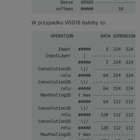
           Dense   XXXXX ------------------
W przypadku VGG16 byłoby to:
       OPERATION           DATA DIMENSIONS 
          Input   #####      3  224  224

     InputLayer     |   -------------------
                  #####      3  224  224

  Convolution2D    \|/  -------------------
           relu   #####     64  224  224

  Convolution2D    \|/  -------------------
           relu   #####     64  224  224

   MaxPooling2D   Y max -------------------
                  #####     64  112  112

  Convolution2D    \|/  -------------------
           relu   #####    128  112  112

  Convolution2D    \|/  -------------------
           relu   #####    128  112  112

   MaxPooling2D   Y max -------------------