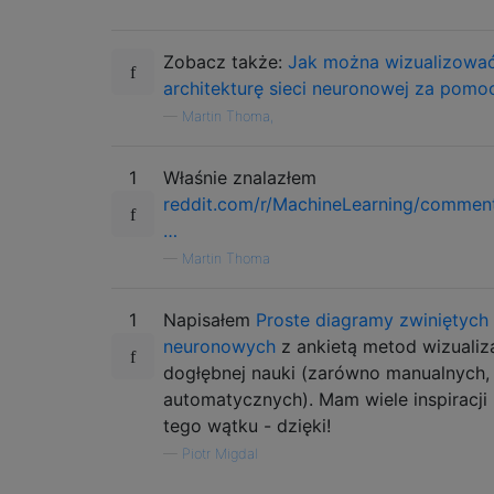
Zobacz także:
Jak można wizualizowa
architekturę sieci neuronowej za pomo
—
Martin Thoma,
1
Właśnie znalazłem
reddit.com/r/MachineLearning/commen
…
—
Martin Thoma
1
Napisałem
Proste diagramy zwiniętych 
neuronowych
z ankietą metod wizualiza
dogłębnej nauki (zarówno manualnych, 
automatycznych). Mam wiele inspiracji 
tego wątku - dzięki!
—
Piotr Migdal