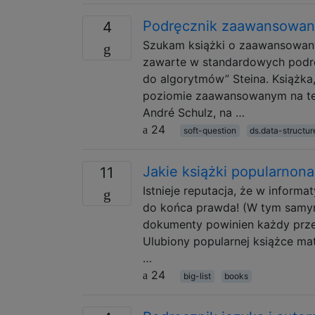
Podręcznik zaawansowany
4
Szukam książki o zaawansowanyc
zawarte w standardowych podręc
do algorytmów” Steina. Książk
poziomie zaawansowanym na tem
André Schulz, na …
24
soft-question
ds.data-structur
Jakie książki popularnon
11
Istnieje reputacja, że ​​w info
do końca prawda! (W tym samym 
dokumenty powinien każdy prze
Ulubiony popularnej książce ma
…
24
big-list
books