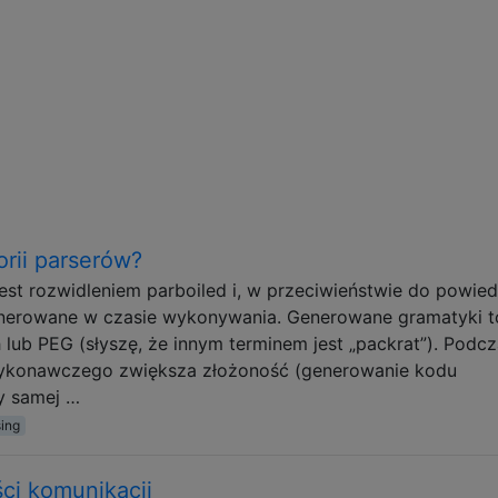
orii parserów?
est rozwidleniem parboiled i, w przeciwieństwie do powie
generowane w czasie wykonywania. Generowane gramatyki t
lub PEG (słyszę, że innym terminem jest „packrat”). Podc
ykonawczego zwiększa złożoność (generowanie kodu
y samej …
sing
ci komunikacji