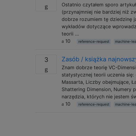
Ostatnio czytałem sporo artyku
(przynajmniej nie bardziej niż z
dobrze rozumiem tę dziedzinę ja
wykładów dotyczące wprowadz
teorii …
10
reference-request
machine-lea
Zasób / książka najnowszy
3
Znam dobrze teorię VC-Dimension
statystycznej teorii uczenia si
Massarta, Liczby obejmujące, Ł
Shattering Dimension, Numery p
narzędzia, których nie jestem 
10
reference-request
machine-lea