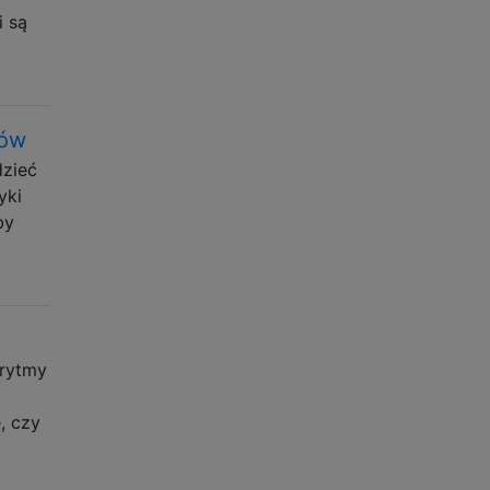
i są
tów
dzieć
yki
by
rytmy
, czy