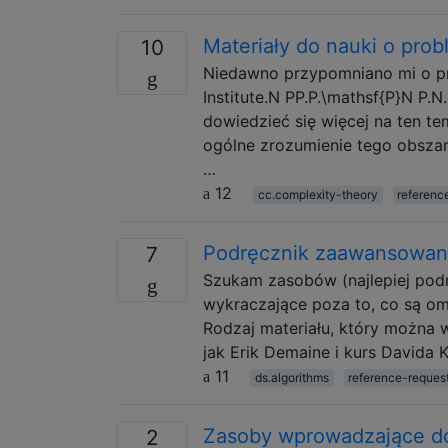
Materiały do ​​nauki o pro
10
Niedawno przypomniano mi o pro
Institute.N PP.P.\mathsf{P}N P.
dowiedzieć się więcej na ten t
ogólne zrozumienie tego obszaru
…
12
cc.complexity-theory
referenc
Podręcznik zaawansowan
7
Szukam zasobów (najlepiej pod
wykraczające poza to, co są om
Rodzaj materiału, który można 
jak Erik Demaine i kurs Davida
11
ds.algorithms
reference-reques
Zasoby wprowadzające dot
2