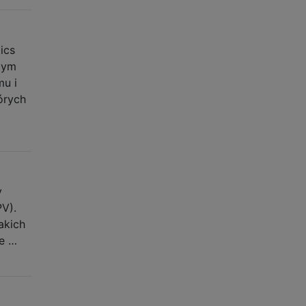
ics
łbym
mu i
órych
y
V).
akich
re …