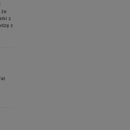
i
 że
tki z
edzę z
Fat