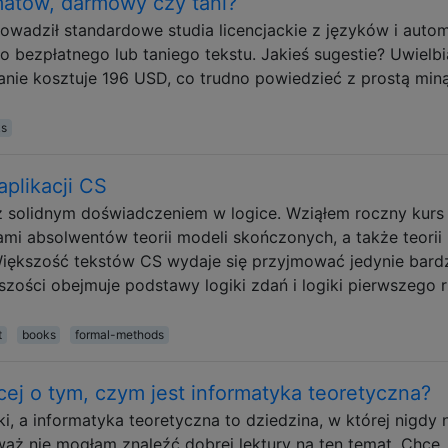
matów, darmowy czy tani?
wadził standardowe studia licencjackie z języków i aut
o bezpłatnego lub taniego tekstu. Jakieś sugestie? Uwielb
danie kosztuje 196 USD, co trudno powiedzieć z prostą min
ks
aplikacji CS
 solidnym doświadczeniem w logice. Wziąłem roczny kurs
sami absolwentów teorii modeli skończonych, a także teorii
Większość tekstów CS wydaje się przyjmować jedynie bard
kszości obejmuje podstawy logiki zdań i logiki pierwszego 
t
books
formal-methods
ej o tym, czym jest informatyka teoretyczna?
 a informatyka teoretyczna to dziedzina, w której nigdy 
waż nie mogłam znaleźć dobrej lektury na ten temat. Chcę