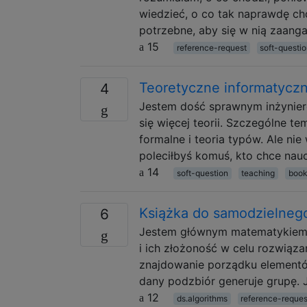
wiedzieć, o co tak naprawdę cho
potrzebne, aby się w nią zaang
15
reference-request
soft-questi
Teoretyczne informatyczn
4
Jestem dość sprawnym inżynier
się więcej teorii. Szczególne te
formalne i teoria typów. Ale ni
poleciłbyś komuś, kto chce nau
14
soft-question
teaching
boo
Książka do samodzielnego
6
Jestem głównym matematykiem
i ich złożoność w celu rozwiąz
znajdowanie porządku elementów
dany podzbiór generuje grupę.
12
ds.algorithms
reference-reques