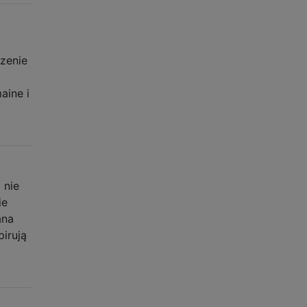
zenie
aine i
 nie
ie
ana
irują