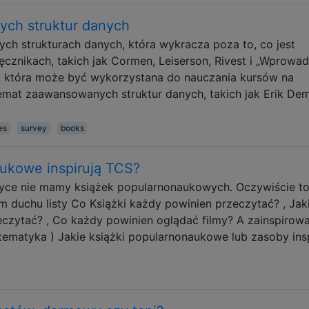
ch struktur danych
h strukturach danych, która wykracza poza to, co jest
znikach, takich jak Cormen, Leiserson, Rivest i „Wprowad
a, która może być wykorzystana do nauczania kursów na
at zaawansowanych struktur danych, takich jak Erik Dem
es
survey
books
aukowe inspirują TCS?
rmatyce nie mamy książek popularnonaukowych. Oczywiście to
duchu listy Co Książki każdy powinien przeczytać? , Jak
czytać? , Co każdy powinien oglądać filmy? A zainspirow
tematyka ) Jakie książki popularnonaukowe lub zasoby insp