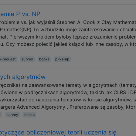
blemie P vs. NP
blemie vs. jak wyjaśnił Stephen A. Cook z Clay Mathemat
N.P.\mathsf{NP} To wzbudziło moje zainteresowanie i chcia
emat. Pierwszym krokiem byłoby lepsze zrozumienie proble
. Czy możesz polecić jakieś książki lub inne zasoby, w kt
e-request
survey
books
p-vs-np
ych algorytmów
ręcznika) na zaawansowane tematy w algorytmach (temat
ówione w podręcznikach algorytmów, takich jak CLRS i DP
wykorzystać do nauczania tematów w kursie algorytmów, t
 Kargera Advanced Algorytmy . Preferowane są zasoby, któ
t
survey
books
yczące obliczeniowej teorii uczenia się