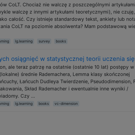
łów CoLT. Chociaż nie walczę z poszczególnymi artykułam
wykle walczę z innymi artykułami teoretycznymi), nie czuję,
ko całość. Czy istnieje standardowy tekst, ankiety lub nota
ania CoLT na poziomie absolwenta? Mam podstawową wi
rning
lg.learning
survey
books
ch osiągnięć w statystycznej teorii uczenia się
, ale teraz patrzę na ostatnie (ostatnie 10 lat) postępy w
ę: (lokalne) średnie Rademachera, Lemma klasy skończonej
ańcuchy, Łańcuch Dudleya Twierdzenie, Pseudodimension, 
akowania, Skład Rademacher i ewentualnie inne wyniki /
świadomy. Czy …
rning
lg.learning
books
vc-dimension