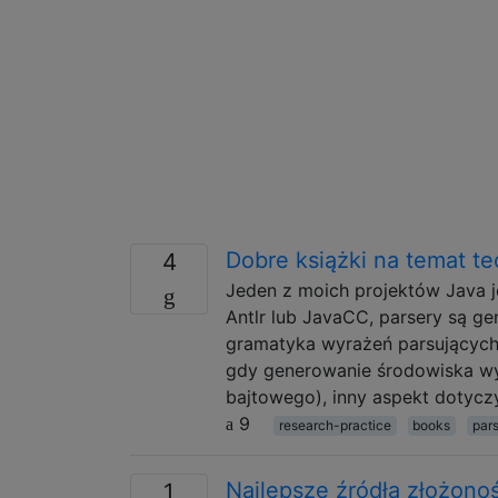
Dobre książki na temat te
4
Jeden z moich projektów Java j
Antlr lub JavaCC, parsery są 
gramatyka wyrażeń parsujących 
gdy generowanie środowiska w
bajtowego), inny aspekt dotycz
9
research-practice
books
par
Najlepsze źródła złożonoś
1