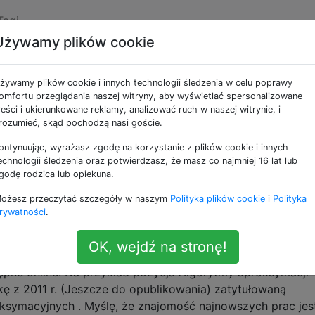
Tagi
Używamy plików cookie
ne jako books
żywamy plików cookie i innych technologii śledzenia w celu poprawy
omfortu przeglądania naszej witryny, aby wyświetlać spersonalizowane
nien przeczytać?
reści i ukierunkowane reklamy, analizować ruch w naszej witrynie, i
rozumieć, skąd pochodzą nasi goście.
sam duch, co artykuły powinny przeczytać wszyscy i jakie 
 o niezwykłe książki z różnych dziedzin informatyki
ontynuując, wyrażasz zgodę na korzystanie z plików cookie i innych
 zorientowane na matematykę, ale mogą się okazać przyda
echnologii śledzenia oraz potwierdzasz, że masz co najmniej 16 lat lub
godę rodzica lub opiekuna.
Prawdopodobieństwo Nierówności Logika Teoria grafów …
tion
big-list
books
ożesz przeczytać szczegóły w naszym
Polityka plików cookie
i
Polityka
rywatności
.
ki TCS, których wersje robocze są dostępne onl
OK, wejdź na stronę!
ny przeczytać wszystkie , zauważyłem, że są ostatnie ksią
ępne online. Na przykład pozycja Algorytmy aproksymacji
ę z 2011 r. (Jeszcze do opublikowania) zatytułowaną
ksymacyjnych . Myślę, że znajomość najnowszych prac jes