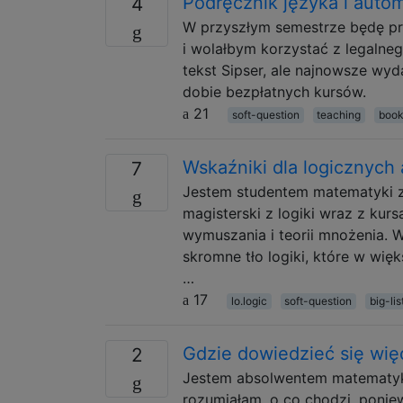
Podręcznik języka i auto
4
W przyszłym semestrze będę pro
i wolałbym korzystać z legalneg
tekst Sipser, ale najnowsze wy
dobie bezpłatnych kursów.
21
soft-question
teaching
boo
Wskaźniki dla logicznych 
7
Jestem studentem matematyki z
magisterski z logiki wraz z kur
wymuszania i teorii mnożenia. 
skromne tło logiki, które w wię
…
17
lo.logic
soft-question
big-lis
Gdzie dowiedzieć się więc
2
Jestem absolwentem matematyki,
rozumiałam, o co chodzi, ponie