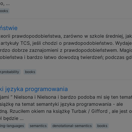
o, …
ooks
ństwie
eorii prawdopodobieństwa, zarówno w szkole średniej, jak
 artykuły TCS, jeśli chodzi o prawdopodobieństwo. Wydaje 
ardzo dobrze zaznajomieni z prawdopodobieństwem. Magi
obieństwa i bardzo łatwo dowodzą twierdzeń; podczas gd
r.probability
books
ki języka programowania
ami ” Nielsona i Nielsona i bardzo podoba mi się ten temat
siążkę na temat semantyki języka programowania - ale
ą. Rzuciłem okiem na książkę Turbak / Gifford , ale jest 
el będzie …
ming-languages
semantics
denotational-semantics
books