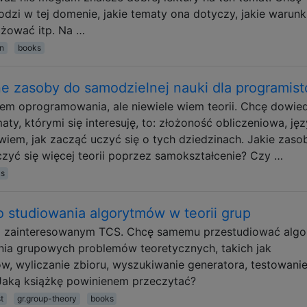
dzi w tej domenie, jakie tematy ona dotyczy, jakie warunk
ażować itp. Na …
on
books
e zasoby do samodzielnej nauki dla programis
em oprogramowania, ale niewiele wiem teorii. Chcę dowie
maty, którymi się interesuję, to: złożoność obliczeniowa, jęz
e wiem, jak zacząć uczyć się o tych dziedzinach. Jakie zaso
czyć się więcej teorii poprzez samokształcenie? Czy …
ks
 studiowania algorytmów w teorii grup
 zainteresowanym TCS. Chcę samemu przestudiować algo
ania grupowych problemów teoretycznych, takich jak
, wyliczanie zbioru, wyszukiwanie generatora, testowanie
 Jaką książkę powinienem przeczytać?
t
gr.group-theory
books