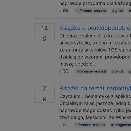
naprawdę przydatna dla każdeg
99
reference-request
big-list
b
Książka o prawdopodobie
14
Chociaż zdałem kilka kursów z t
uniwersytecie, trudno mi czytać
że autorzy artykułów TCS są b
działają ze wzorami prawdopod
muszę spędzić …
32
reference-request
big-list
p
Książki na temat semanty
7
Czytałem „ Semantykę z aplikacj
Chciałbym mieć jeszcze jedną k
naprawdę mogę dostać tylko jedn
zbyt długa; Myślałem, że Winsk
31
reference-request
pl.program