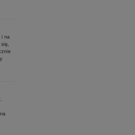
 i na
się,
cznie
y
.
ona