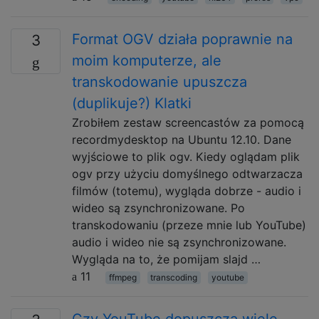
Format OGV działa poprawnie na
3
moim komputerze, ale
transkodowanie upuszcza
(duplikuje?) Klatki
Zrobiłem zestaw screencastów za pomocą
recordmydesktop na Ubuntu 12.10. Dane
wyjściowe to plik ogv. Kiedy oglądam plik
ogv przy użyciu domyślnego odtwarzacza
filmów (totemu), wygląda dobrze - audio i
wideo są zsynchronizowane. Po
transkodowaniu (przeze mnie lub YouTube)
audio i wideo nie są zsynchronizowane.
Wygląda na to, że pomijam slajd …
11
ffmpeg
transcoding
youtube
Czy YouTube dopuszcza wiele