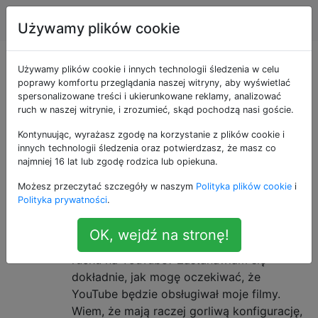
Produkcja wideo
Tagi
Account
Używamy plików cookie
Pytania otagowane
Używamy plików cookie i innych technologii śledzenia w celu
poprawy komfortu przeglądania naszej witryny, aby wyświetlać
spersonalizowane treści i ukierunkowane reklamy, analizować
jako youtube
ruch w naszej witrynie, i zrozumieć, skąd pochodzą nasi goście.
Kontynuując, wyrażasz zgodę na korzystanie z plików cookie i
W jaki sposób YouTube koduje
4
innych technologii śledzenia oraz potwierdzasz, że masz co
moje przesłane pliki i jakiego
najmniej 16 lat lub zgodę rodzica lub opiekuna.
kodeka powinienem użyć do
Możesz przeczytać szczegóły w naszym
Polityka plików cookie
i
Polityka prywatności
.
przesłania?
Powiązane z tym, jakie kodeki / formaty są
OK, wejdź na stronę!
odpowiednie do nagrywania w pełnym
ruchu na YouTube? Zastanawiam się
dokładnie, jak mogę oczekiwać, że
YouTube będzie obsługiwał moje filmy.
Wiem, że mają raczej gorliwą konfigurację,