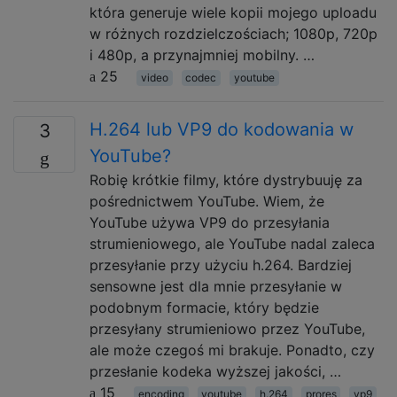
która generuje wiele kopii mojego uploadu
w różnych rozdzielczościach; 1080p, 720p
i 480p, a przynajmniej mobilny. …
25
video
codec
youtube
H.264 lub VP9 do kodowania w
3
YouTube?
Robię krótkie filmy, które dystrybuuję za
pośrednictwem YouTube. Wiem, że
YouTube używa VP9 do przesyłania
strumieniowego, ale YouTube nadal zaleca
przesyłanie przy użyciu h.264. Bardziej
sensowne jest dla mnie przesyłanie w
podobnym formacie, który będzie
przesyłany strumieniowo przez YouTube,
ale może czegoś mi brakuje. Ponadto, czy
przesłanie kodeka wyższej jakości, …
15
encoding
youtube
h.264
prores
vp9