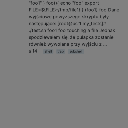
"foo1" } foo(){ echo "foo" export
FILE=${FILE:-/tmp/file1} } (foo1) foo Dane
wyjściowe powyższego skryptu były
następujące: [root@usr1 my_tests]#
./test.sh foo1 foo touching a file Jednak
spodziewałem się, że pułapka zostanie
również wywołana przy wyjściu z …
14
shell
trap
subshell