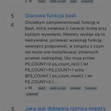
16
bash
shell-script
pipe
subshell
Stanowa funkcja bash
5
Chciałbym zaimplementować funkcję w
Bash, która zwiększa (i zwraca) liczbę przy
każdym wywołaniu. Niestety wydaje się to
nietrywialne, ponieważ wywołuję funkcję
wewnątrz podpowłoki, w związku z czym
nie może ona modyfikować zmiennych
powłoki nadrzędnej. Oto moja próba:
PS_COUNT=0 ps_count_inc() { let
PS_COUNT=PS_COUNT+1 echo
$PS_COUNT } ps_count_reset() { let
PS_COUNT=0 } …
16
bash
shell-script
prompt
function
subshell
Jaka jest dokładna różnica między
3