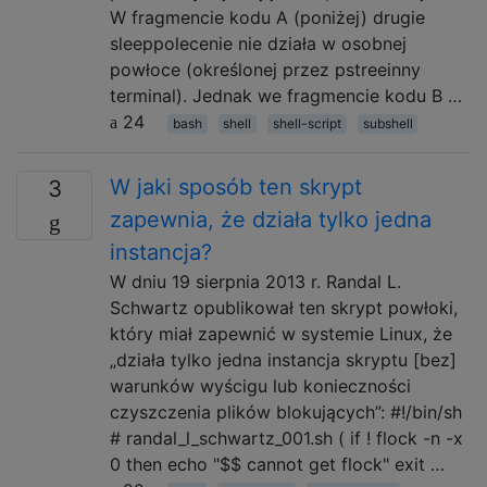
W fragmencie kodu A (poniżej) drugie
sleeppolecenie nie działa w osobnej
powłoce (określonej przez pstreeinny
terminal). Jednak we fragmencie kodu B …
24
bash
shell
shell-script
subshell
W jaki sposób ten skrypt
3
zapewnia, że ​​działa tylko jedna
instancja?
W dniu 19 sierpnia 2013 r. Randal L.
Schwartz opublikował ten skrypt powłoki,
który miał zapewnić w systemie Linux, że
„działa tylko jedna instancja skryptu [bez]
warunków wyścigu lub konieczności
czyszczenia plików blokujących”: #!/bin/sh
# randal_l_schwartz_001.sh ( if ! flock -n -x
0 then echo "$$ cannot get flock" exit …