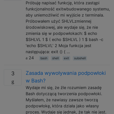
Próbuję napisać funkcję, która zastąpi
funkcjonalność exitwbudowanego systemu,
aby uniemożliwić mi wyjście z terminala.
Próbowałem użyć SHLVLzmiennej
środowiskowej, ale wydaje się, że nie
zmienia się w podpowłokach: $ echo
$SHLVL 1 $ ( echo $SHLVL ) 1 $ bash -c
'echo $SHLVL' 2 Moja funkcja jest
następująca: exit () { …
24
bash
shell
exit
subshell
Zasada wywoływania podpowłoki
3
w Bash?
Wydaje mi się, że źle rozumiem zasadę
Bash dotyczącą tworzenia podpowłoki.
Myślałem, że nawiasy zawsze tworzą
podpowłokę, która działa jako własny
proces. Wydaje się jednak, że tak nie jest.