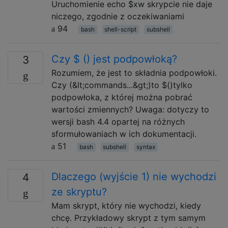
Uruchomienie echo $xw skrypcie nie daje
niczego, zgodnie z oczekiwaniami
94
bash
shell-script
subshell
Czy $ () jest podpowłoką?
3
Rozumiem, że jest to składnia podpowłoki.
Czy (&lt;commands...&gt;)to $()tylko
podpowłoka, z której można pobrać
wartości zmiennych? Uwaga: dotyczy to
wersji bash 4.4 opartej na różnych
sformułowaniach w ich dokumentacji.
51
bash
subshell
syntax
Dlaczego (wyjście 1) nie wychodzi
4
ze skryptu?
Mam skrypt, który nie wychodzi, kiedy
chcę. Przykładowy skrypt z tym samym