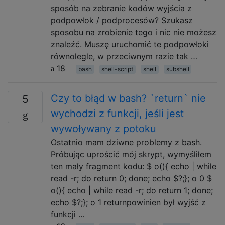
sposób na zebranie kodów wyjścia z
podpowłok / podprocesów? Szukasz
sposobu na zrobienie tego i nic nie możesz
znaleźć. Muszę uruchomić te podpowłoki
równolegle, w przeciwnym razie tak …
18
bash
shell-script
shell
subshell
Czy to błąd w bash? `return` nie
5
wychodzi z funkcji, jeśli jest
wywoływany z potoku
Ostatnio mam dziwne problemy z bash.
Próbując uprościć mój skrypt, wymyśliłem
ten mały fragment kodu: $ o(){ echo | while
read -r; do return 0; done; echo $?;}; o 0 $
o(){ echo | while read -r; do return 1; done;
echo $?;}; o 1 returnpowinien był wyjść z
funkcji …