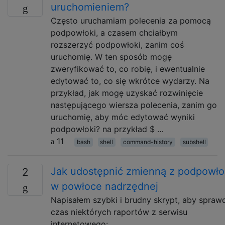
uruchomieniem?
Często uruchamiam polecenia za pomocą
podpowłoki, a czasem chciałbym
rozszerzyć podpowłoki, zanim coś
uruchomię. W ten sposób mogę
zweryfikować to, co robię, i ewentualnie
edytować to, co się wkrótce wydarzy. Na
przykład, jak mogę uzyskać rozwinięcie
następującego wiersza polecenia, zanim go
uruchomię, aby móc edytować wyniki
podpowłoki? na przykład $ …
11
bash
shell
command-history
subshell
Jak udostępnić zmienną z podpowło
2
w powłoce nadrzędnej
Napisałem szybki i brudny skrypt, aby spraw
czas niektórych raportów z serwisu
internetowego: