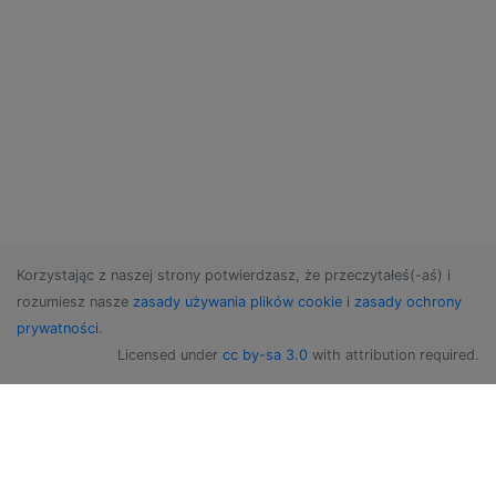
Korzystając z naszej strony potwierdzasz, że przeczytałeś(-aś) i
rozumiesz nasze
zasady używania plików cookie
i
zasady ochrony
prywatności
.
Licensed under
cc by-sa 3.0
with attribution required.