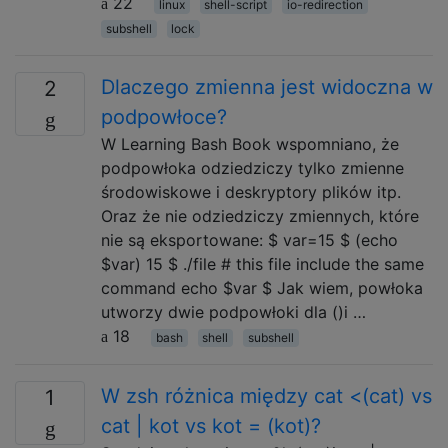
22
linux
shell-script
io-redirection
subshell
lock
Dlaczego zmienna jest widoczna w
2
podpowłoce?
W Learning Bash Book wspomniano, że
podpowłoka odziedziczy tylko zmienne
środowiskowe i deskryptory plików itp.
Oraz że nie odziedziczy zmiennych, które
nie są eksportowane: $ var=15 $ (echo
$var) 15 $ ./file # this file include the same
command echo $var $ Jak wiem, powłoka
utworzy dwie podpowłoki dla ()i …
18
bash
shell
subshell
W zsh różnica między cat <(cat) vs
1
cat | kot vs kot = (kot)?