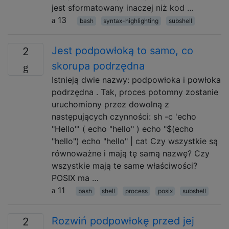
jest sformatowany inaczej niż kod …
13
bash
syntax-highlighting
subshell
Jest podpowłoką to samo, co
2
skorupa podrzędna
Istnieją dwie nazwy: podpowłoka i powłoka
podrzędna . Tak, proces potomny zostanie
uruchomiony przez dowolną z
następujących czynności: sh -c 'echo
"Hello"' ( echo "hello" ) echo "$(echo
"hello") echo "hello" | cat Czy wszystkie są
równoważne i mają tę samą nazwę? Czy
wszystkie mają te same właściwości?
POSIX ma …
11
bash
shell
process
posix
subshell
Rozwiń podpowłokę przed jej
2