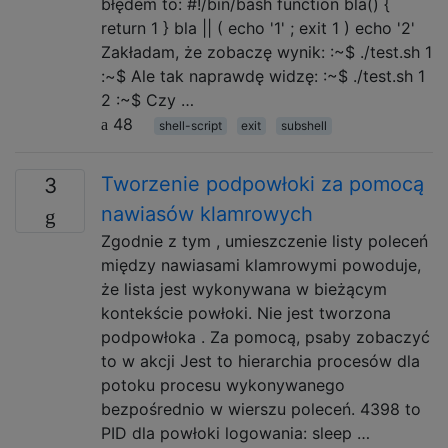
błędem to: #!/bin/bash function bla() {
return 1 } bla || ( echo '1' ; exit 1 ) echo '2'
Zakładam, że zobaczę wynik: :~$ ./test.sh 1
:~$ Ale tak naprawdę widzę: :~$ ./test.sh 1
2 :~$ Czy …
48
shell-script
exit
subshell
Tworzenie podpowłoki za pomocą
3
nawiasów klamrowych
Zgodnie z tym , umieszczenie listy poleceń
między nawiasami klamrowymi powoduje,
że lista jest wykonywana w bieżącym
kontekście powłoki. Nie jest tworzona
podpowłoka . Za pomocą, psaby zobaczyć
to w akcji Jest to hierarchia procesów dla
potoku procesu wykonywanego
bezpośrednio w wierszu poleceń. 4398 to
PID dla powłoki logowania: sleep …