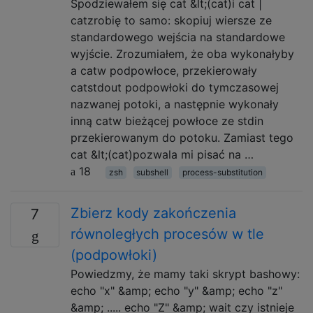
Spodziewałem się cat &lt;(cat)i cat |
catzrobię to samo: skopiuj wiersze ze
standardowego wejścia na standardowe
wyjście. Zrozumiałem, że oba wykonałyby
a catw podpowłoce, przekierowały
catstdout podpowłoki do tymczasowej
nazwanej potoki, a następnie wykonały
inną catw bieżącej powłoce ze stdin
przekierowanym do potoku. Zamiast tego
cat &lt;(cat)pozwala mi pisać na …
18
zsh
subshell
process-substitution
Zbierz kody zakończenia
7
równoległych procesów w tle
(podpowłoki)
Powiedzmy, że mamy taki skrypt bashowy:
echo "x" &amp; echo "y" &amp; echo "z"
&amp; ..... echo "Z" &amp; wait czy istnieje