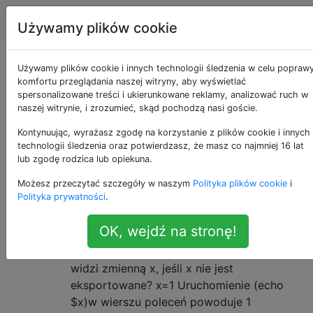
Unix & Linux
Tagi
Account
Używamy plików cookie
Pytania otagowane
Używamy plików cookie i innych technologii śledzenia w celu popraw
komfortu przeglądania naszej witryny, aby wyświetlać
spersonalizowane treści i ukierunkowane reklamy, analizować ruch w
jako subshell
naszej witrynie, i zrozumieć, skąd pochodzą nasi goście.
Kontynuując, wyrażasz zgodę na korzystanie z plików cookie i innych
Czy nawiasy naprawdę
2
technologii śledzenia oraz potwierdzasz, że masz co najmniej 16 lat
umieszczają polecenie w
lub zgodę rodzica lub opiekuna.
podpowłoce?
Możesz przeczytać szczegóły w naszym
Polityka plików cookie
i
Polityka prywatności
.
Z tego, co przeczytałem, umieszczenie
polecenia w nawiasach powinno
OK, wejdź na stronę!
uruchamiać je w podpowłoce, podobnie jak
uruchamianie skryptu. Jeśli to prawda, jak
widzi zmienną x, jeśli x nie jest
eksportowane? x=1 Uruchomienie (echo
$x)w wierszu poleceń powoduje 1