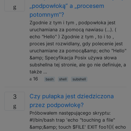
„podpowłoką” a „procesem
potomnym”?
Zgodnie z tym i tym , podpowłoka jest
uruchamiana za pomocą nawiasu (…). (
echo "Hello" ) Zgodnie z tym , to i to ,
proces jest rozwidlany, gdy polecenie jest
uruchamiane za pomocą&amp; echo "Hello"
&amp; Specyfikacja Posix używa słowa
subshellna tej stronie, ale go nie definiuje, a
także …
16
bash
shell
subshell
Czy pułapka jest dziedziczona
3
przez podpowłokę?
Próbowałem następującego skryptu:
#!/bin/bash trap 'echo "touching a file"
&amp;&amp; touch $FILE' EXIT foo1(){ echo