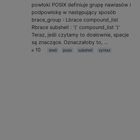
powłoki POSIX definiuje grupę nawiasów i
podpowłokę w następujący sposób
brace_group : Lbrace compound_list
Rbrace subshell : '(' compound_list ')'
Teraz, jeśli czytamy to dosłownie, spacje
są znaczące. Oznaczałoby to, …
10
shell
posix
subshell
syntax