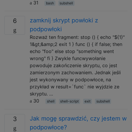
31
bash
subshell
zamknij skrypt powłoki z
6
podpowłoki
Rozważ ten fragment: stop () { echo "${1}"
1&gt;&amp;2 exit 1 } func () { if false; then
echo "foo" else stop "something went
wrong" fi } Zwykle funcwywołanie
powoduje zakończenie skryptu, co jest
zamierzonym zachowaniem. Jednak jeśli
jest wykonywany w podpowłoce, na
przykład w result=`func` nie wyjdzie ze
skryptu. …
30
shell
shell-script
exit
subshell
Jak mogę sprawdzić, czy jestem w
3
podpowłoce?