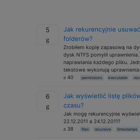
Jak rekurencyjnie usuwa
5
folderów?
Zrobiłem kopię zapasową na dys
dysk NTFS pomylił uprawnienia.
naprawiania każdego pliku. Jed
tekstowe wykonują uprawnienia,
40
permissions
executable
rec
Jak wyświetlić listę plik
6
czasu?
Jak mogę rekurencyjnie wyświetl
22.12.2011 a 24.12.2011?
38
files
recursive
timestamps