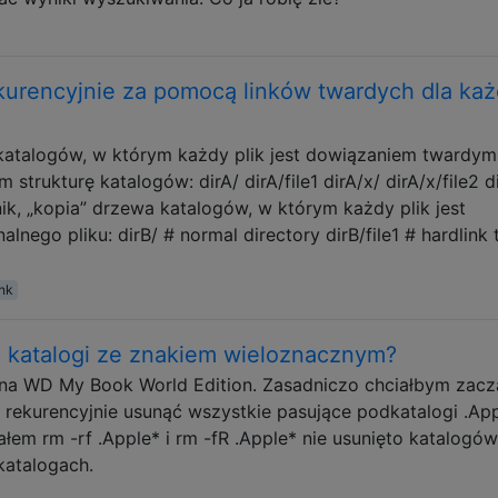
kurencyjnie za pomocą linków twardych dla ka
katalogów, w którym każdy plik jest dowiązaniem twardym
strukturę katalogów: dirA/ dirA/file1 dirA/x/ dirA/x/file2 d
ik, „kopia” drzewa katalogów, w którym każdy plik jest
nego pliku: dirB/ # normal directory dirB/file1 # hardlink 
ink
 katalogi ze znakiem wieloznacznym?
na WD My Book World Edition. Zasadniczo chciałbym zacz
 rekurencyjnie usunąć wszystkie pasujące podkatalogi .App
em rm -rf .Apple* i rm -fR .Apple* nie usunięto katalogów
katalogach.