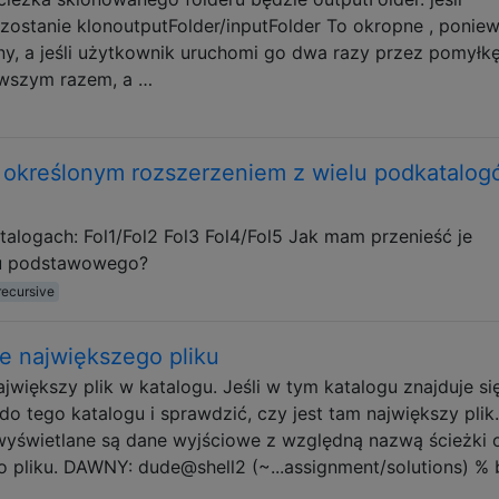
 zostanie klonoutputFolder/inputFolder To okropne , ponie
ny, a jeśli użytkownik uruchomi go dwa razy przez pomyłkę
rwszym razem, a …
 z określonym rozszerzeniem z wielu podkatalo
atalogach: Fol1/Fol2 Fol3 Fol4/Fol5 Jak mam przenieść je
ru podstawowego?
recursive
e największego pliku
jwiększy plik w katalogu. Jeśli w tym katalogu znajduje si
do tego katalogu i sprawdzić, czy jest tam największy plik
 wyświetlane są dane wyjściowe z względną nazwą ścieżki 
 pliku. DAWNY: dude@shell2 (~...assignment/solutions) % 