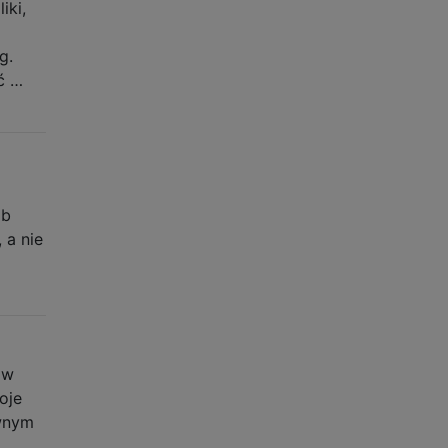
iki,
g.
ć …
ób
 a nie
 w
oje
ównym