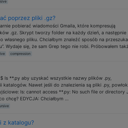
sive
ć poprzez pliki .gz?
larnie pobierać wiadomości Gmaila, które kompresują
ików .gz. Skrypt tworzy folder na każdy dzień, a następnie
 własnego pliku. Chciałbym znaleźć sposób na przeszuka
”. Wydaje się, że sam Grep tego nie robi. Próbowałem tak
ive
compression
$ ls **.py aby uzyskać wszystkie nazwy plików .py,
i katalogów. Nawet jeśli do znalezienia są pliki .py, powło
ściowe: ls: cannot access **.py: No such file or directory 
, co chcę? EDYCJA: Chciałbym …
ursive
i z katalogu?