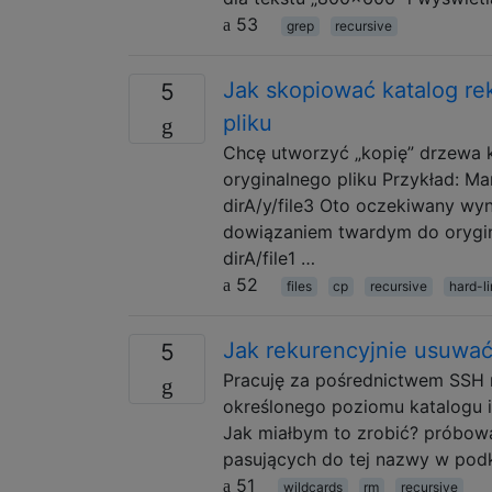
53
grep
recursive
Jak skopiować katalog re
5
pliku
Chcę utworzyć „kopię” drzewa 
oryginalnego pliku Przykład: Mam 
dirA/y/file3 Oto oczekiwany wyn
dowiązaniem twardym do oryginal
dirA/file1 …
52
files
cp
recursive
hard-l
Jak rekurencyjnie usuwać
5
Pracuję za pośrednictwem SSH 
określonego poziomu katalogu i
Jak miałbym to zrobić? próbował
pasujących do tej nazwy w pod
51
wildcards
rm
recursive