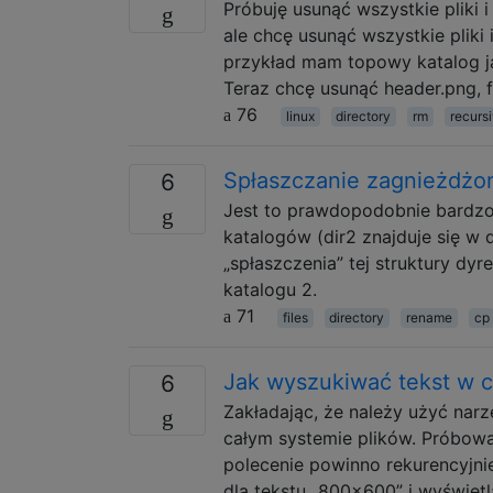
Próbuję usunąć wszystkie pliki 
ale chcę usunąć wszystkie plik
przykład mam topowy katalog ja
Teraz chcę usunąć header.png, f
76
linux
directory
rm
recurs
Spłaszczanie zagnieżdżo
6
Jest to prawdopodobnie bardzo 
katalogów (dir2 znajduje się w dir
„spłaszczenia” tej struktury dyr
katalogu 2.
71
files
directory
rename
cp
Jak wyszukiwać tekst w c
6
Zakładając, że należy użyć nar
całym systemie plików. Próbowa
polecenie powinno rekurencyjni
dla tekstu „800x600” i wyświetl