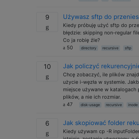
Używasz sftp do przenies
9
Kiedy próbuję użyć sftp do prze
błędzie: skipping non-regular fi
Co ja robię źle?
50
directory
recursive
sftp
Jak policzyć rekurencyjni
10
Chcę zobaczyć, ile plików znajd
użycie i-węzła w systemie. Jakb
miejsce używane w katalogach 
plików, a nie ich rozmiar.
47
disk-usage
recursive
inode
Jak skopiować folder re
6
Kiedy używam cp -R inputFolder 
istnieje, zostanie utworzony, a 