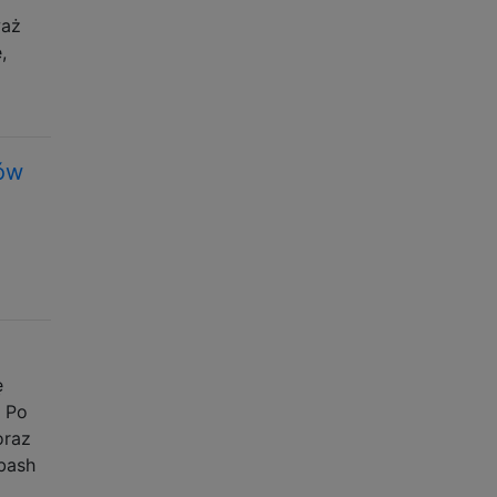
waż
,
gów
ę
. Po
oraz
bash