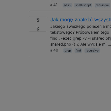
41
bash
shell-script
recursive
Jak mogę znaleźć wszystki
5
Jakiego zwięzłego polecenia mog
tekstowego? Próbowałem tego 
find . -exec grep -v -l shared.php
shared.php {} \; Ale wydaje mi …
40
grep
find
recursive