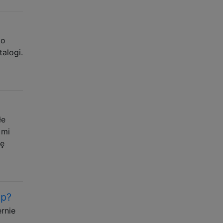
 o
talogi.
łe
 mi
bę
cp?
rnie