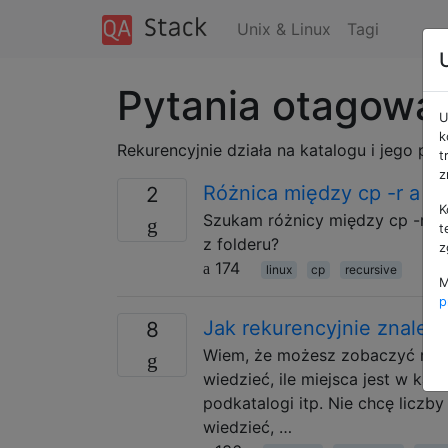
Unix & Linux
Tagi
Pytania otagowan
U
k
Rekurencyjnie działa na katalogu i jego po
t
z
Różnica między cp -r a cp
2
K
Szukam różnicy między cp -ri c
t
z folderu?
z
174
linux
cp
recursive
M
p
Jak rekurencyjnie znaleź
8
Wiem, że możesz zobaczyć rozmiar
wiedzieć, ile miejsca jest w kat
podkatalogi itp. Nie chcę liczby 
wiedzieć, …