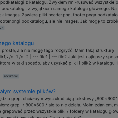
i podkatalogi z katalogu. Zwykłem rm -rusuwać wszystkie pl
i i podkatalogi, z wyjątkiem samego katalogu głównego. Na
k images. Zawiera pliki header.png, footer.pnga podkatalo
ooter.pngi podkatalogu, ale nie images. Jak mogę to zrobi
ive
nego katalogu
proste, ale nie mogę tego rozgryźć. Mam taką strukturę
1): /dir1 /dir2 | --- file1 | --- file2 Jaki jest najlepszy spos
ektora w taki sposób, aby uzyskać plik1 i plik2 w katalogu 1,
recursive
ałym systemie plików?
zędzia grep, chciałbym wyszukać ciąg tekstowy „800x600”
łem: grep -r 800x600 / ale to nie działa. Moim zdaniem, m
e grepować przez wszystkie pliki / foldery w katalogu gł
ać wyniki wyszukiwania. Co ja robię źle?