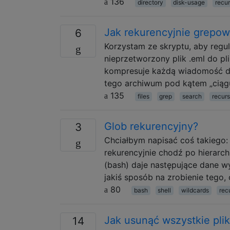
136
directory
disk-usage
recur
Jak rekurencyjnie grepowa
6
Korzystam ze skryptu, aby regu
nieprzetworzony plik .eml do pl
kompresuje każdą wiadomość do
tego archiwum pod kątem „ciągu
135
files
grep
search
recurs
Glob rekurencyjny?
3
Chciałbym napisać coś takiego: 
rekurencyjnie chodź po hierarchi
(bash) daje następujące dane wyj
jakiś sposób na zrobienie tego
80
bash
shell
wildcards
rec
Jak usunąć wszystkie plik
14