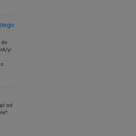
żdego
 do
irA/y/
to
ąć od
le*.