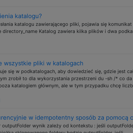
ienia katalogu?
słania katalogu zawierającego pliki, pojawia się komunikat
le directory_name Katalog zawiera kilka plików i dwa podka
e wszystkie pliki w katalogach
uje się w podkatalogach, aby dowiedzieć się, gdzie jest ca
ym zrobił to dla wykorzystania przestrzeni du -sh /* co da
poza katalogiem głównym, ale w tym przypadku chcę licz
kurencyjnie w idempotentny sposób za pomocą 
outputFolder wynik zależy od kontekstu : jeśli outputFolde
ścieżka sklonowanego folderu będzie outputFolder. jeśli