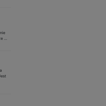
nie
że …
ka
Jest