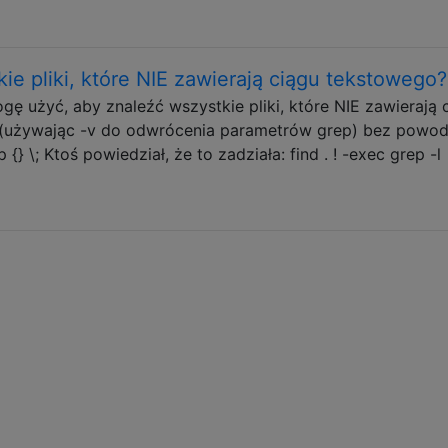
e pliki, które NIE zawierają ciągu tekstowego?
ę użyć, aby znaleźć wszystkie pliki, które NIE zawierają 
(używając -v do odwrócenia parametrów grep) bez powod
 {} \; Ktoś powiedział, że to zadziała: find . ! -exec grep -l