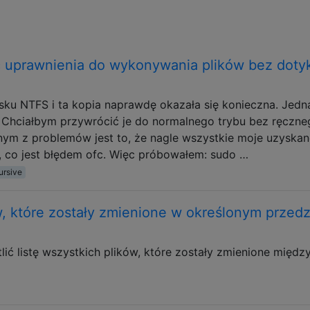
ć uprawnienia do wykonywania plików bez doty
ku NTFS i ta kopia naprawdę okazała się konieczna. Jedn
 Chciałbym przywrócić je do normalnego trybu bez ręczne
nym z problemów jest to, że nagle wszystkie moje uzyskane
 co jest błędem ofc. Więc próbowałem: sudo …
ursive
ów, które zostały zmienione w określonym przedz
ić listę wszystkich plików, które zostały zmienione międz