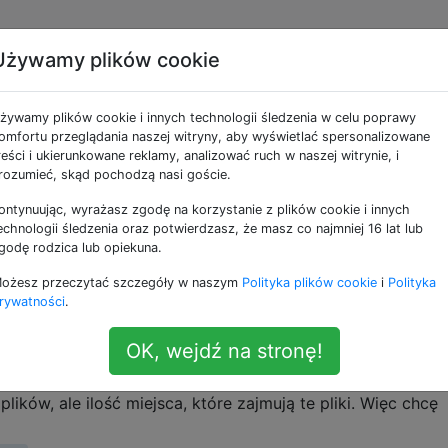
Używamy plików cookie
e jako recursive
żywamy plików cookie i innych technologii śledzenia w celu poprawy
omfortu przeglądania naszej witryny, aby wyświetlać spersonalizowane
dkatalogach.
reści i ukierunkowane reklamy, analizować ruch w naszej witrynie, i
rozumieć, skąd pochodzą nasi goście.
 -a
ontynuując, wyrażasz zgodę na korzystanie z plików cookie i innych
p -a. Co oznacza „rekurencyjny” w kontekście kopiowania 
echnologii śledzenia oraz potwierdzasz, że masz co najmniej 16 lat lub
godę rodzica lub opiekuna.
ożesz przeczytać szczegóły w naszym
Polityka plików cookie
i
Polityka
rywatności
.
ć ilość przechowywaną w katalogu?
OK, wejdź na stronę!
 bajtu pliku, gdy robisz długą listę z lllub ls -l. Ale chcę
alogu, w tym pliki w tym katalogu i znajdujące się w nim
plików, ale ilość miejsca, które zajmują te pliki. Więc chcę