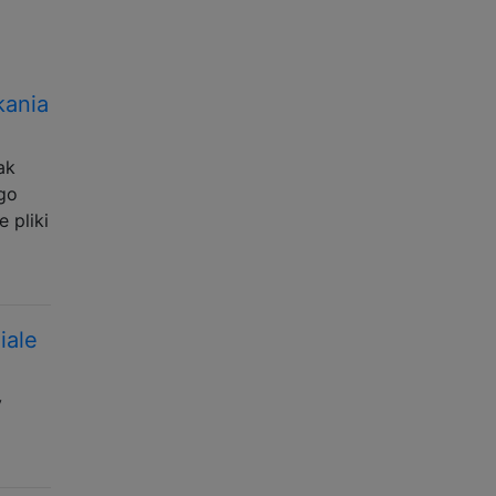
kania
ak
go
 pliki
iale
y