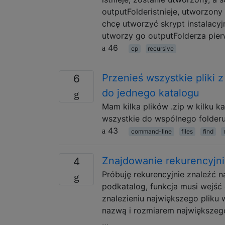
outputFolderistnieje, utworzony
chcę utworzyć skrypt instalacyj
utworzy go outputFolderza pie
46
cp
recursive
Przenieś wszystkie pliki
6
do jednego katalogu
Mam kilka plików .zip w kilku k
wszystkie do wspólnego folde
43
command-line
files
find
Znajdowanie rekurencyjni
4
Próbuję rekurencyjnie znaleźć na
podkatalog, funkcja musi wejść 
znalezieniu największego pliku
nazwą i rozmiarem największego
…