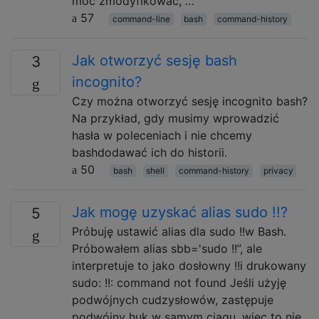
móc zmodyfikować, …
57
command-line
bash
command-history
Jak otworzyć sesję bash
3
incognito?
Czy można otworzyć sesję incognito bash?
Na przykład, gdy musimy wprowadzić
hasła w poleceniach i nie chcemy
bashdodawać ich do historii.
50
bash
shell
command-history
privacy
Jak mogę uzyskać alias sudo !!?
5
Próbuję ustawić alias dla sudo !!w Bash.
Próbowałem alias sbb='sudo !!”, ale
interpretuje to jako dosłowny !!i drukowany
sudo: !!: command not found Jeśli użyję
podwójnych cudzysłowów, zastępuje
podwójny huk w samym ciągu, więc to nie