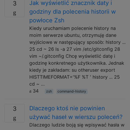
Jak wyświetlić znacznik daty i
3
godziny dla polecenia historii w
powłoce Zsh
Kiedy uruchamiam polecenie history na
moim serwerze ubuntu, otrzymuję dane
wyjściowe w następujący sposób: history ...
25 cd ~ 26 ls -a 27 vim /etc/gitconfig 28
vim ~/.gitconfig Chcę wyświetlić datę i
godzinę konkretnego użytkownika. Jednak
kiedy je zakładam: su otheruser export
HISTTIMEFORMAT='%F %T ' history ... 25
cd ~ …
34
zsh
command-history
Dlaczego ktoś nie powinien
3
używać haseł w wierszu poleceń?
Dlaczego ludzie boją się wpisywać hasła w