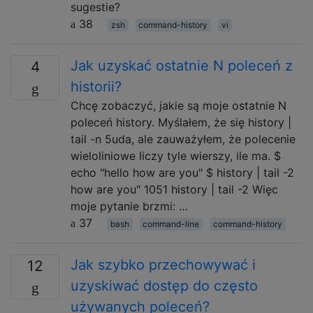
sugestie?
38
zsh
command-history
vi
Jak uzyskać ostatnie N poleceń z
4
historii?
Chcę zobaczyć, jakie są moje ostatnie N
poleceń history. Myślałem, że się history |
tail -n 5uda, ale zauważyłem, że polecenie
wieloliniowe liczy tyle wierszy, ile ma. $
echo "hello how are you" $ history | tail -2
how are you" 1051 history | tail -2 Więc
moje pytanie brzmi: …
37
bash
command-line
command-history
Jak szybko przechowywać i
12
uzyskiwać dostęp do często
używanych poleceń?