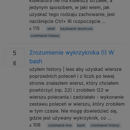
klawiatura nie ma klawiszy strzałek, a
jedynym sposobem, w jaki wiem, jak
uzyskać tego rodzaju zachowanie, jest
naciśnięcie Ctrl+ Ri rozpoczęcie …
115
shell
keyboard-shortcuts
command-history
Zrozumienie wykrzyknika (!) W
5
bash
użyłem history | less aby uzyskać wiersze
poprzednich poleceń i z liczb po lewej
stronie znalazłem wiersz, który chciałem
powtórzyć (np. 22) i zrobiłem !22 w
wierszu polecenia i zadziałało - wykonanie
zestawu poleceń w wierszu, który zrobiłem
w tym czasie. Nie mogę dowiedzieć się,
gdzie jest używany wykrzyknik, co …
108
command-line
bash
command-history