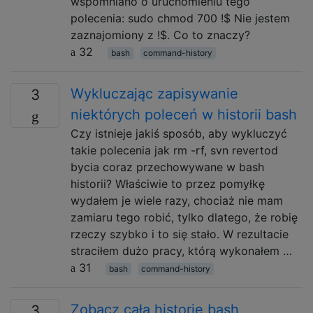
wspomniano o uruchomieniu tego
polecenia: sudo chmod 700 !$ Nie jestem
zaznajomiony z !$. Co to znaczy?
32
bash
command-history
Wykluczając zapisywanie
3
niektórych poleceń w historii bash
Czy istnieje jakiś sposób, aby wykluczyć
takie polecenia jak rm -rf, svn revertod
bycia coraz przechowywane w bash
historii? Właściwie to przez pomyłkę
wydałem je wiele razy, chociaż nie mam
zamiaru tego robić, tylko dlatego, że robię
rzeczy szybko i to się stało. W rezultacie
straciłem dużo pracy, którą wykonałem …
31
bash
command-history
Zobacz całą historię bash
3