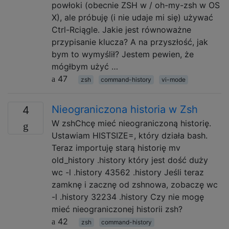
powłoki (obecnie ZSH w / oh-my-zsh w OS
X), ale próbuję (i nie udaje mi się) używać
Ctrl-Rciągle. Jakie jest równoważne
przypisanie klucza? A na przyszłość, jak
bym to wymyślił? Jestem pewien, że
mógłbym użyć …
47
zsh
command-history
vi-mode
Nieograniczona historia w Zsh
4
W zshChcę mieć nieograniczoną historię.
Ustawiam HISTSIZE=, który działa bash.
Teraz importuję starą historię mv
old_history .history który jest dość duży
wc -l .history 43562 .history Jeśli teraz
zamknę i zacznę od zshnowa, zobaczę wc
-l .history 32234 .history Czy nie mogę
mieć nieograniczonej historii zsh?
42
zsh
command-history