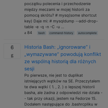
początku polecenia i przechodzenie
między meczami w mojej historii za
pomocą skrótu? # mysq(some shortcut
key) Daje mi: # mysqldump --add-drop-
table -e -q -n -C -u …
84
bash
command-history
autocomplete
Historia Bash: „ignorowane” i
6
„wymazywane” powodują konflikt
ze wspólną historią dla różnych
sesji
Po pierwsze, nie jest to duplikat
istniejących wątków na SE. Przeczytałem
te dwa wątki ( 1. , 2. ) o lepszej historii
basha, ale żadna z odpowiedzi nie działa -
- tak przy okazji, jestem na Fedorze 15.
Dodałem następujące do .bashrcpliku w