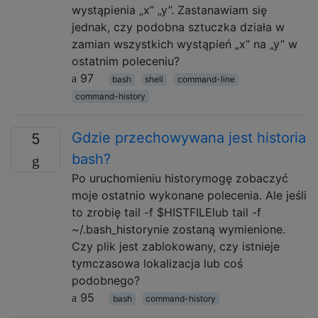
wystąpienia „x” „y”. Zastanawiam się
jednak, czy podobna sztuczka działa w
zamian wszystkich wystąpień „x” na „y” w
ostatnim poleceniu?
97
bash
shell
command-line
command-history
Gdzie przechowywana jest historia
5
bash?
Po uruchomieniu historymogę zobaczyć
moje ostatnio wykonane polecenia. Ale jeśli
to zrobię tail -f $HISTFILElub tail -f
~/.bash_historynie zostaną wymienione.
Czy plik jest zablokowany, czy istnieje
tymczasowa lokalizacja lub coś
podobnego?
95
bash
command-history