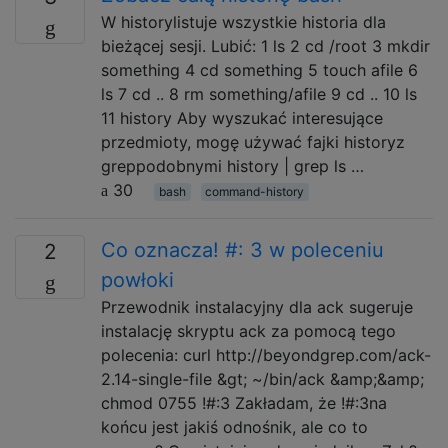
W historylistuje wszystkie historia dla
bieżącej sesji. Lubić: 1 ls 2 cd /root 3 mkdir
something 4 cd something 5 touch afile 6
ls 7 cd .. 8 rm something/afile 9 cd .. 10 ls
11 history Aby wyszukać interesujące
przedmioty, mogę używać fajki historyz
greppodobnymi history | grep ls …
30
bash
command-history
Co oznacza! #: 3 w poleceniu
2
powłoki
Przewodnik instalacyjny dla ack sugeruje
instalację skryptu ack za pomocą tego
polecenia: curl http://beyondgrep.com/ack-
2.14-single-file &gt; ~/bin/ack &amp;&amp;
chmod 0755 !#:3 Zakładam, że !#:3na
końcu jest jakiś odnośnik, ale co to