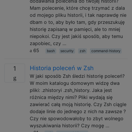
dodawania polecenia do twojej historii?
Mam polecenie, które chcę trzymać z dala
od mojego pliku historii, i tak naprawdę nie
dbam o to, aby było tam, gdy przeszukuję
historię zapisaną w pamięci, ale to mniej
niepokoi. Czy jest jakiś sposób, aby temu
zapobiec, czy …
65
bash
security
zsh
command-history
Historia poleceń w Zsh
1
W jaki sposób Zsh śledzi historię poleceń?
W moim katalogu domowym widzę dwa
pliki: .zhistoryi .zsh_history. Jaka jest
różnica między nimi? Pliki wydają się
zawierać całą moją historię. Czy Zsh ciągle
dodaje linie do jednego z nich na zawsze ?
Czy nie spowodowałoby to zbyt wolnego
wyszukiwania historii? Czy mogę …