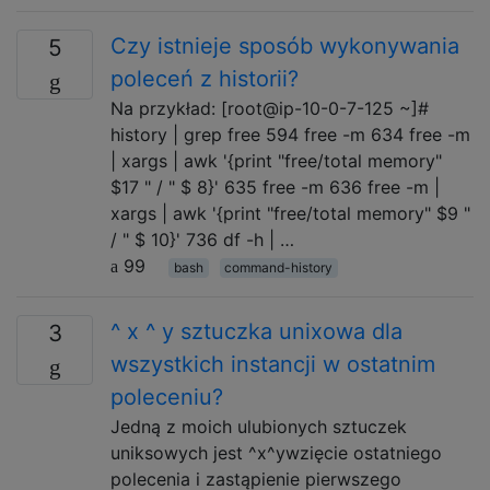
Czy istnieje sposób wykonywania
5
poleceń z historii?
Na przykład: [root@ip-10-0-7-125 ~]#
history | grep free 594 free -m 634 free -m
| xargs | awk '{print "free/total memory"
$17 " / " $ 8}' 635 free -m 636 free -m |
xargs | awk '{print "free/total memory" $9 "
/ " $ 10}' 736 df -h | …
99
bash
command-history
^ x ^ y sztuczka unixowa dla
3
wszystkich instancji w ostatnim
poleceniu?
Jedną z moich ulubionych sztuczek
uniksowych jest ^x^ywzięcie ostatniego
polecenia i zastąpienie pierwszego