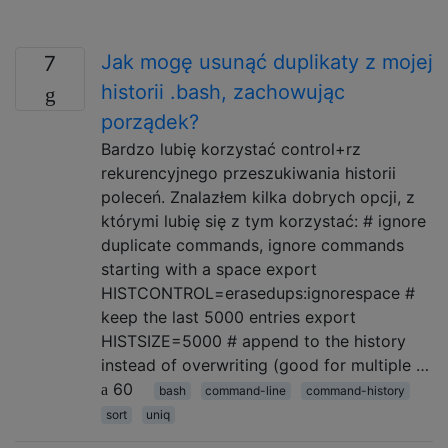
Jak mogę usunąć duplikaty z mojej
7
historii .bash, zachowując
porządek?
Bardzo lubię korzystać control+rz
rekurencyjnego przeszukiwania historii
poleceń. Znalazłem kilka dobrych opcji, z
którymi lubię się z tym korzystać: # ignore
duplicate commands, ignore commands
starting with a space export
HISTCONTROL=erasedups:ignorespace #
keep the last 5000 entries export
HISTSIZE=5000 # append to the history
instead of overwriting (good for multiple …
60
bash
command-line
command-history
sort
uniq