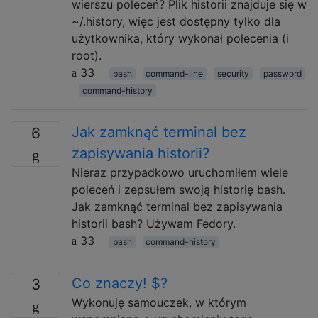
wierszu poleceń? Plik historii znajduje się w
~/.history, więc jest dostępny tylko dla
użytkownika, który wykonał polecenia (i
root).
33
bash
command-line
security
password
command-history
Jak zamknąć terminal bez
6
zapisywania historii?
Nieraz przypadkowo uruchomiłem wiele
poleceń i zepsułem swoją historię bash.
Jak zamknąć terminal bez zapisywania
historii bash? Używam Fedory.
33
bash
command-history
Co znaczy! $?
3
Wykonuję samouczek, w którym