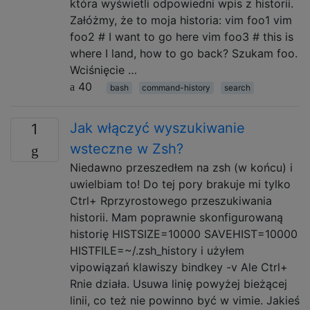
która wyświetli odpowiedni wpis z historii.
Załóżmy, że to moja historia: vim foo1 vim
foo2 # I want to go here vim foo3 # this is
where I land, how to go back? Szukam foo.
Wciśnięcie …
40
bash
command-history
search
Jak włączyć wyszukiwanie
1
wsteczne w Zsh?
Niedawno przeszedłem na zsh (w końcu) i
uwielbiam to! Do tej pory brakuje mi tylko
Ctrl+ Rprzyrostowego przeszukiwania
historii. Mam poprawnie skonfigurowaną
historię HISTSIZE=10000 SAVEHIST=10000
HISTFILE=~/.zsh_history i użyłem
vipowiązań klawiszy bindkey -v Ale Ctrl+
Rnie działa. Usuwa linię powyżej bieżącej
linii, co też nie powinno być w vimie. Jakieś