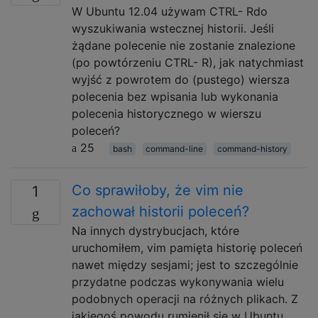
W Ubuntu 12.04 używam CTRL- Rdo
wyszukiwania wstecznej historii. Jeśli
żądane polecenie nie zostanie znalezione
(po powtórzeniu CTRL- R), jak natychmiast
wyjść z powrotem do (pustego) wiersza
polecenia bez wpisania lub wykonania
polecenia historycznego w wierszu
poleceń?
25
bash
command-line
command-history
Co sprawiłoby, że vim nie
1
zachował historii poleceń?
Na innych dystrybucjach, które
uruchomiłem, vim pamięta historię poleceń
nawet między sesjami; jest to szczególnie
przydatne podczas wykonywania wielu
podobnych operacji na różnych plikach. Z
jakiegoś powodu rumienił się w Ubuntu