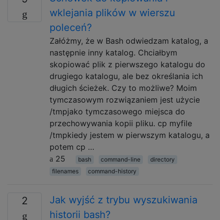
wklejania plików w wierszu
poleceń?
Załóżmy, że w Bash odwiedzam katalog, a
następnie inny katalog. Chciałbym
skopiować plik z pierwszego katalogu do
drugiego katalogu, ale bez określania ich
długich ścieżek. Czy to możliwe? Moim
tymczasowym rozwiązaniem jest użycie
/tmpjako tymczasowego miejsca do
przechowywania kopii pliku. cp myfile
/tmpkiedy jestem w pierwszym katalogu, a
potem cp …
25
bash
command-line
directory
filenames
command-history
Jak wyjść z trybu wyszukiwania
2
historii bash?