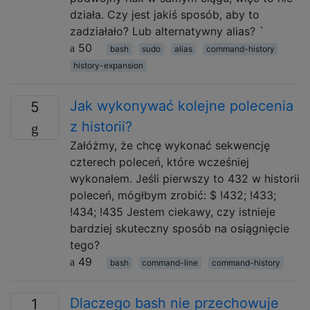
działa. Czy jest jakiś sposób, aby to
zadziałało? Lub alternatywny alias? `
50
bash
sudo
alias
command-history
history-expansion
Jak wykonywać kolejne polecenia
5
z historii?
Załóżmy, że chcę wykonać sekwencję
czterech poleceń, które wcześniej
wykonałem. Jeśli pierwszy to 432 w historii
poleceń, mógłbym zrobić: $ !432; !433;
!434; !435 Jestem ciekawy, czy istnieje
bardziej skuteczny sposób na osiągnięcie
tego?
49
bash
command-line
command-history
Dlaczego bash nie przechowuje
1