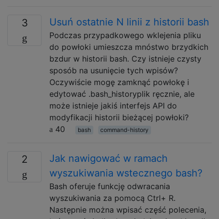
Usuń ostatnie N linii z historii bash
3
Podczas przypadkowego wklejenia pliku
do powłoki umieszcza mnóstwo brzydkich
bzdur w historii bash. Czy istnieje czysty
sposób na usunięcie tych wpisów?
Oczywiście mogę zamknąć powłokę i
edytować .bash_historyplik ręcznie, ale
może istnieje jakiś interfejs API do
modyfikacji historii bieżącej powłoki?
40
bash
command-history
Jak nawigować w ramach
2
wyszukiwania wstecznego bash?
Bash oferuje funkcję odwracania
wyszukiwania za pomocą Ctrl+ R.
Następnie można wpisać część polecenia,