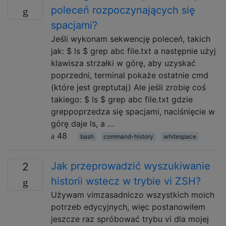
poleceń rozpoczynających się
spacjami?
Jeśli wykonam sekwencję poleceń, takich
jak: $ ls $ grep abc file.txt a następnie użyj
klawisza strzałki w górę, aby uzyskać
poprzedni, terminal pokaże ostatnie cmd
(które jest greptutaj) Ale jeśli zrobię coś
takiego: $ ls $ grep abc file.txt gdzie
greppoprzedza się spacjami, naciśnięcie w
górę daje ls, a …
48
bash
command-history
whitespace
Jak przeprowadzić wyszukiwanie
2
historii wstecz w trybie vi ZSH?
Używam vimzasadniczo wszystkich moich
potrzeb edycyjnych, więc postanowiłem
jeszcze raz spróbować trybu vi dla mojej