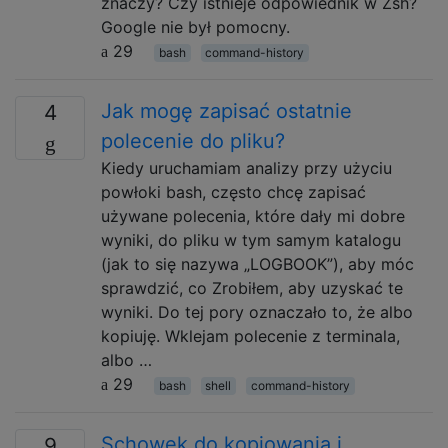
znaczy? Czy istnieje odpowiednik w Zsh?
Google nie był pomocny.
29
bash
command-history
Jak mogę zapisać ostatnie
4
polecenie do pliku?
Kiedy uruchamiam analizy przy użyciu
powłoki bash, często chcę zapisać
używane polecenia, które dały mi dobre
wyniki, do pliku w tym samym katalogu
(jak to się nazywa „LOGBOOK”), aby móc
sprawdzić, co Zrobiłem, aby uzyskać te
wyniki. Do tej pory oznaczało to, że albo
kopiuję. Wklejam polecenie z terminala,
albo …
29
bash
shell
command-history
Schowek do kopiowania i
9