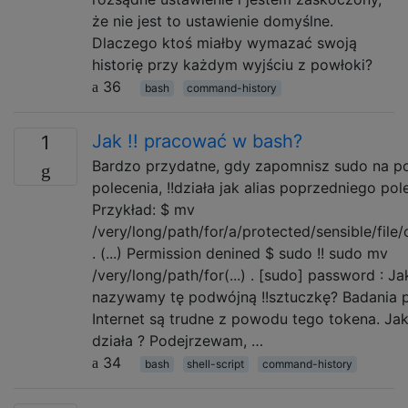
że nie jest to ustawienie domyślne.
Dlaczego ktoś miałby wymazać swoją
historię przy każdym wyjściu z powłoki?
36
bash
command-history
Jak !! pracować w bash?
1
Bardzo przydatne, gdy zapomnisz sudo na p
polecenia, !!działa jak alias poprzedniego pol
Przykład: $ mv
/very/long/path/for/a/protected/sensible/file/
. (...) Permission denined $ sudo !! sudo mv
/very/long/path/for(...) . [sudo] password : Ja
nazywamy tę podwójną !!sztuczkę? Badania 
Internet są trudne z powodu tego tokena. Jak
działa ? Podejrzewam, …
34
bash
shell-script
command-history