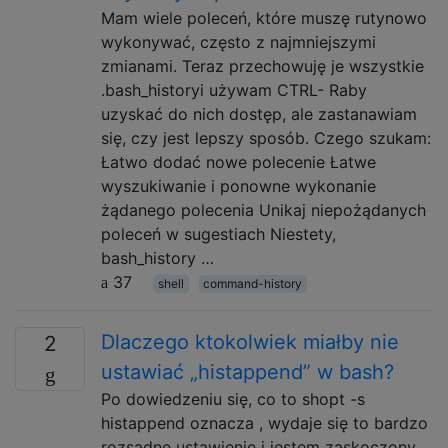
Mam wiele poleceń, które muszę rutynowo
wykonywać, często z najmniejszymi
zmianami. Teraz przechowuję je wszystkie
.bash_historyi używam CTRL- Raby
uzyskać do nich dostęp, ale zastanawiam
się, czy jest lepszy sposób. Czego szukam:
Łatwo dodać nowe polecenie Łatwe
wyszukiwanie i ponowne wykonanie
żądanego polecenia Unikaj niepożądanych
poleceń w sugestiach Niestety,
bash_history …
37
shell
command-history
Dlaczego ktokolwiek miałby nie
2
ustawiać „histappend” w bash?
Po dowiedzeniu się, co to shopt -s
histappend oznacza , wydaje się to bardzo
rozsądne ustawienie i jestem zaskoczony,