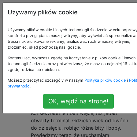
Unix & Linux
Tagi
Account
Używamy plików cookie
Pytania otagowane
Używamy plików cookie i innych technologii śledzenia w celu popraw
komfortu przeglądania naszej witryny, aby wyświetlać spersonalizow
treści i ukierunkowane reklamy, analizować ruch w naszej witrynie, i
jako command-
zrozumieć, skąd pochodzą nasi goście.
history
Kontynuując, wyrażasz zgodę na korzystanie z plików cookie i innych
technologii śledzenia oraz potwierdzasz, że masz co najmniej 16 lat l
zgodę rodzica lub opiekuna.
przywoływaj polecenia wcześniej wpisane w powłoce
Możesz przeczytać szczegóły w naszym
Polityka plików cookie
i
Poli
lub innym narzędziu
prywatności
.
Zachowaj historię bash w wielu
20
OK, wejdź na stronę!
oknach terminala
Konsekwentnie mam więcej niż jeden
otwarty terminal. Gdziekolwiek od dwóch
do dziesięciu, robiąc różne bity i boby.
Powiedzmy teraz, że uruchamiam