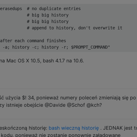
erasedups  
# no duplicate entries
# big big history
# big big history
           
# append to history, don't overwrite it
after each command finishes
 -a; history -c; history -r; $PROMPT_COMMAND"
a Mac OS X 10.5, bash 4.1.7 na 10.6.
ść użycia $! 34, ponieważ numery poleceń zmieniają się po
zy istnieje obejście @Davide @Schof @kch?
ieskończoną historię:
bash wieczną historię
. JEDNAK jest t
 kodu, ponieważ nie zostanie ponownie załadowane