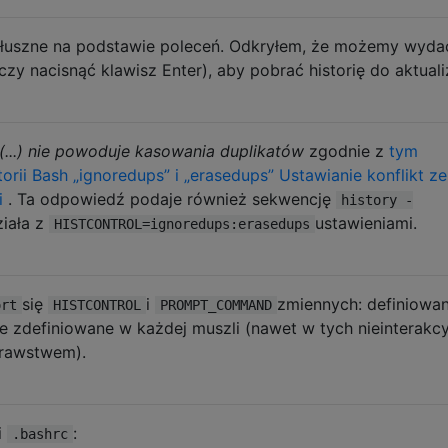
 słuszne na podstawie poleceń. Odkryłem, że możemy wyda
zy nacisnąć klawisz Enter), aby pobrać historię do aktualiz
(...) nie powoduje kasowania duplikatów
zgodnie z
tym
torii Bash „ignoredups” i „erasedups” Ustawianie konflikt ze
i
. Ta odpowiedź podaje również sekwencję
history -
ziała z
ustawieniami.
HISTCONTROL=ignoredups:erasedups
się
i
zmiennych: definiowan
ort
HISTCONTROL
PROMPT_COMMAND
e zdefiniowane w każdej muszli (nawet w tych nieinterakcy
trawstwem).
i
:
.bashrc