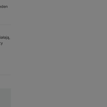
eden
a
ałają,
zy