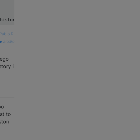
history -r"
Pablo R.
źródło
dego
tory i
po
st to
torii