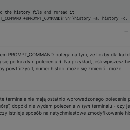
o the history file and reread it
T_COMMAND:+$PROMPT_COMMAND$'\n'}history -a; history -c; 
—
niem PROMPT_COMMAND polega na tym, że liczby dla każ
ą się po każdym poleceniu :(. Na przykład, jeśli wpiszesz his
, aby powtórzyć 1, numer historii może się zmienić i może
.
arte terminale nie mają ostatnio wprowadzonego polecenia 
 górę”, dopóki nie wydam polecenia w
tym
terminalu - czy je
 czy istnieje sposób na natychmiastowe zmodyfikowanie his