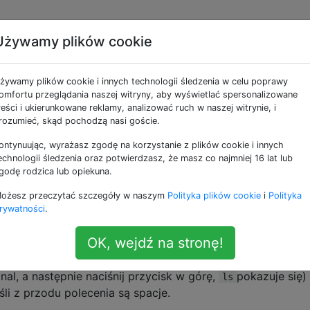
Używamy plików cookie
ę bash w wielu oknach
żywamy plików cookie i innych technologii śledzenia w celu poprawy
omfortu przeglądania naszej witryny, aby wyświetlać spersonalizowane
reści i ukierunkowane reklamy, analizować ruch w naszej witrynie, i
rozumieć, skąd pochodzą nasi goście.
ontynuując, wyrażasz zgodę na korzystanie z plików cookie i innych
eden otwarty terminal. Gdziekolwiek od dwóch do dziesięc
echnologii śledzenia oraz potwierdzasz, że masz co najmniej 16 lat lub
edzmy teraz, że uruchamiam ponownie i otwieram inny zest
godę rodzica lub opiekuna.
pewne rzeczy, inni zapominają.
ożesz przeczytać szczegóły w naszym
Polityka plików cookie
i
Polityka
rywatności
.
OK, wejdź na stronę!
ażdego terminala
 z każdego terminala (np. Jeśli jestem
w jednym, przełą
ls
inal, a następnie naciśnij przycisk w górę,
pokazuje się)
ls
śli z przodu polecenia są spacje.