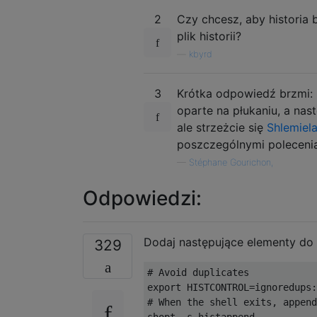
2
Czy chcesz, aby historia
plik historii?
—
kbyrd
3
Krótka odpowiedź brzmi: 
oparte na płukaniu, a nas
ale strzeżcie się
Shlemiel
poszczególnymi poleceniam
—
Stéphane Gourichon,
Odpowiedzi:
Dodaj następujące elementy do 
329
# Avoid duplicates
export HISTCONTROL
=
ignoredups
:
# When the shell exits, append
shopt 
-
s histappend