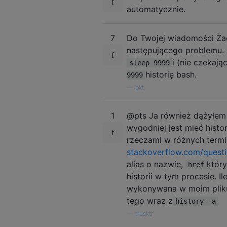
automatycznie.
7
Do Twojej wiadomości Ża
następującego problemu.
i (nie czekaj
sleep 9999
historię bash.
9999
—
pkt.
1
@pts Ja również dążyłem
wygodniej jest mieć histor
rzeczami w różnych termi
stackoverflow.com/ques
alias o nazwie,
który
href
historii w tym procesie. I
wykonywana w moim pliku
tego wraz z
history -a
—
trusktr