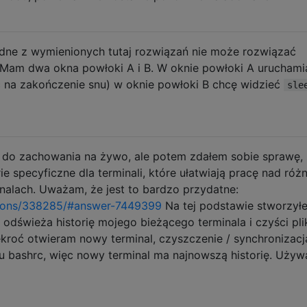
dne z wymienionych tutaj rozwiązań nie może rozwiązać
 Mam dwa okna powłoki A i B. W oknie powłoki A urucham
ąc na zakończenie snu) w oknie powłoki B chcę widzieć
sle
 do zachowania na żywo, ale potem zdałem sobie sprawę,
ie specyficzne dla terminali, które ułatwiają pracę nad róż
nalach. Uważam, że jest to bardzo przydatne:
tions/338285/#answer-7449399
Na tej podstawie stworzył
 odświeża historię mojego bieżącego terminala i czyści pli
lekroć otwieram nowy terminal, czyszczenie / synchronizacja
 bashrc, więc nowy terminal ma najnowszą historię. Uży