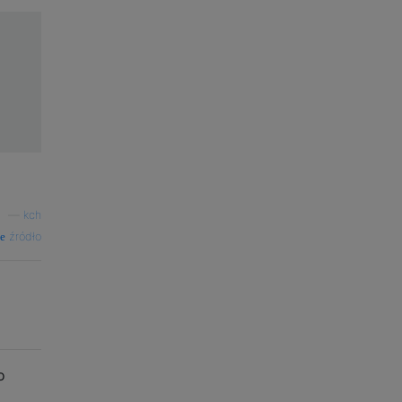
—
kch
źródło
o