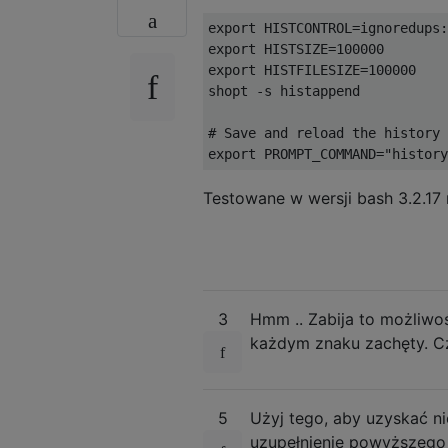
export HISTCONTROL
=
ignoredups
:
export HISTSIZE
=
100000
export HISTFILESIZE
=
100000
shopt 
-
s histappend           
# Save and reload the history 
export PROMPT_COMMAND
=
"history
Testowane w wersji bash 3.2.17 n
3
Hmm .. Zabija to możliwo
każdym znaku zachęty. C
5
Użyj tego, aby uzyskać n
uzupełnienie powyższego