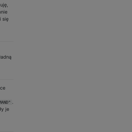
uję,
mnie
 się
kładną
ące
.
MAND"
y je