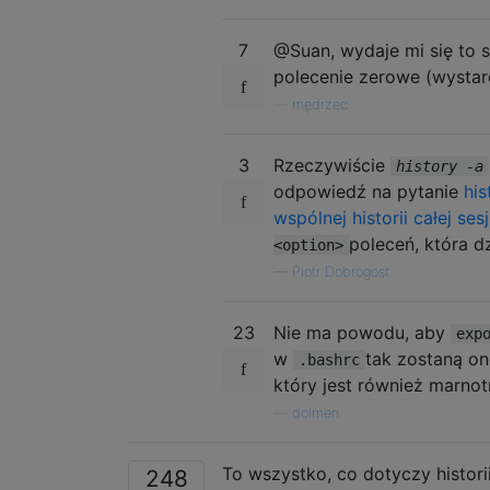
7
@Suan, wydaje mi się to
polecenie zerowe (wystarc
—
mędrzec
3
Rzeczywiście
history -a
odpowiedź na pytanie
his
wspólnej historii całej sesj
poleceń, która d
<option>
—
Piotr Dobrogost
23
Nie ma powodu, aby
exp
w
tak zostaną on
.bashrc
który jest również marno
—
dolmen
To wszystko, co dotyczy histori
248