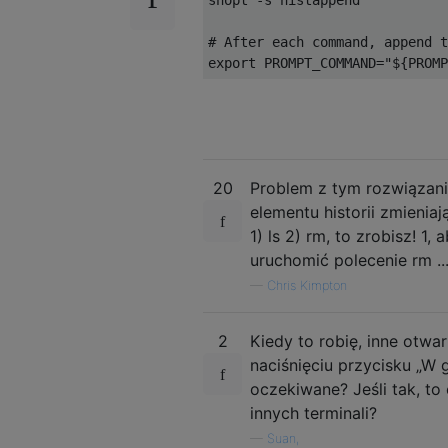
# After each command, append t
export PROMPT_COMMAND
=
"${PROMP
20
Problem z tym rozwiąza
elementu historii zmieniaj
1) ls 2) rm, to zrobisz! 1
uruchomić polecenie rm ..
—
Chris Kimpton
2
Kiedy to robię, inne otw
naciśnięciu przycisku „W
oczekiwane? Jeśli tak, to
innych terminali?
—
Suan,