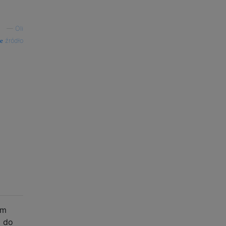
—
Oli
źródło
am
a do