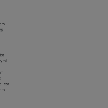
iam
ep
 że
nymi
em
k
 jest
wam