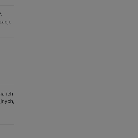
ć
acji.
ia ich
jnych,