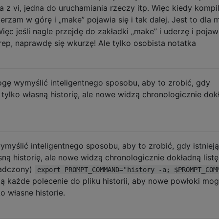
a z vi, jedna do uruchamiania rzeczy itp. Więc kiedy kompil
erzam w górę i „make” pojawia się i tak dalej. Jest to dla 
ęc jeśli nagle przejdę do zakładki „make” i uderzę i pojawi
rep, naprawdę się wkurzę! Ale tylko osobista notatka
gę wymyślić inteligentnego sposobu, aby to zrobić, gdy
ą tylko własną historię, ale nowe widzą chronologicznie do
ymyślić inteligentnego sposobu, aby to zrobić, gdy istniej
sną historię, ale nowe widzą chronologicznie dokładną listę
iadczony)
export PROMPT_COMMAND="history -a; $PROMPT_COM
ą każde polecenie do pliku historii, aby nowe powłoki mogł
o własne historie.