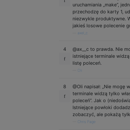
uruchamiania „make”, jedn
przechodzę do karty 1, ud
niezwykle produktywne. Wi
jakieś losowe polecenie g
—
axel_c
4
@ax__c to prawda. Nie mo
istniejące terminale widz
listę poleceń.
—
Oli
8
@Oli napisał: „Nie mogę w
terminale widzą tylko wła
poleceń”. Jak o (niedośw
Istniejące powłoki dodadz
zobaczyć, ale pokażą tylk
—
Chris Page