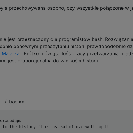
 była przechowywana osobno, czy wszystkie połączone w j
nie jest przeznaczony dla programistów bash. Rozwiązani
tępnie ponownym przeczytaniu historii prawdopodobnie dzi
a Malarza
. Krótko mówiąc: ilość pracy przetwarzania międ
i jest proporcjonalna do wielkości historii.
~ / .bashrc
erasedups  
 to the history file instead of overwriting it