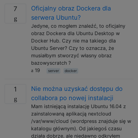
Oficjalny obraz Dockera dla
7
serwera Ubuntu?
Jedyne, co mogłem znaleźć, to oficjalny
obraz Dockera dla Ubuntu Desktop w
Docker Hub. Czy nie ma takiego dla
Ubuntu Server? Czy to oznacza, że ​​
musiałbym stworzyć własny obraz
bazowyscratch ?
19
server
docker
Nie można uzyskać dostępu do
1
collabora po nowej instalacji
Mam istniejącą instalację Ubuntu 16.04 z
zainstalowaną aplikacją nextcloud
/var/www/cloud (wordpress znajduje się w
katalogu głównym). Od jakiegoś czasu
działa dobrze, ale niedawno odkryłem