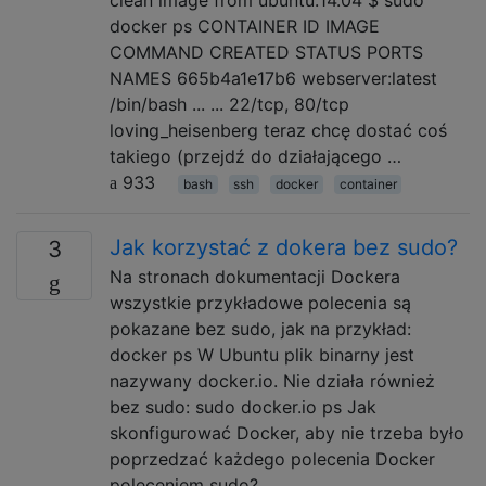
docker ps CONTAINER ID IMAGE
COMMAND CREATED STATUS PORTS
NAMES 665b4a1e17b6 webserver:latest
/bin/bash ... ... 22/tcp, 80/tcp
loving_heisenberg teraz chcę dostać coś
takiego (przejdź do działającego …
933
bash
ssh
docker
container
Jak korzystać z dokera bez sudo?
3
Na stronach dokumentacji Dockera
wszystkie przykładowe polecenia są
pokazane bez sudo, jak na przykład:
docker ps W Ubuntu plik binarny jest
nazywany docker.io. Nie działa również
bez sudo: sudo docker.io ps Jak
skonfigurować Docker, aby nie trzeba było
poprzedzać każdego polecenia Docker
poleceniem sudo?