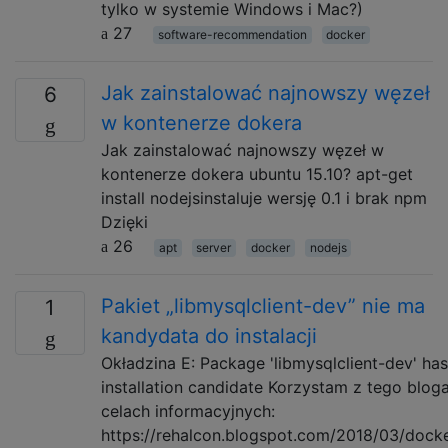
tylko w systemie Windows i Mac?)
27
software-recommendation
docker
Jak zainstalować najnowszy węzeł
6
w kontenerze dokera
Jak zainstalować najnowszy węzeł w
kontenerze dokera ubuntu 15.10? apt-get
install nodejsinstaluje wersję 0.1 i brak npm
Dzięki
26
apt
server
docker
nodejs
Pakiet „libmysqlclient-dev” nie ma
1
kandydata do instalacji
Okładzina E: Package 'libmysqlclient-dev' ha
installation candidate Korzystam z tego blog
celach informacyjnych:
https://rehalcon.blogspot.com/2018/03/docke