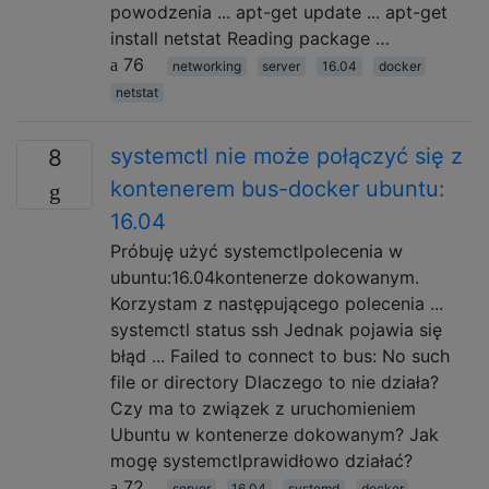
powodzenia ... apt-get update ... apt-get
install netstat Reading package …
76
networking
server
16.04
docker
netstat
systemctl nie może połączyć się z
8
kontenerem bus-docker ubuntu:
16.04
Próbuję użyć systemctlpolecenia w
ubuntu:16.04kontenerze dokowanym.
Korzystam z następującego polecenia ...
systemctl status ssh Jednak pojawia się
błąd ... Failed to connect to bus: No such
file or directory Dlaczego to nie działa?
Czy ma to związek z uruchomieniem
Ubuntu w kontenerze dokowanym? Jak
mogę systemctlprawidłowo działać?
72
server
16.04
systemd
docker