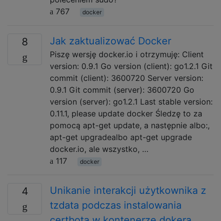
767
docker
Jak zaktualizować Docker
8
Piszę wersję docker.io i otrzymuję: Client
version: 0.9.1 Go version (client): go1.2.1 Git
commit (client): 3600720 Server version:
0.9.1 Git commit (server): 3600720 Go
version (server): go1.2.1 Last stable version:
0.11.1, please update docker Śledzę to za
pomocą apt-get update, a następnie albo:,
apt-get upgradealbo apt-get upgrade
docker.io, ale wszystko, …
117
docker
Unikanie interakcji użytkownika z
4
tzdata podczas instalowania
certbota w kontenerze dokera