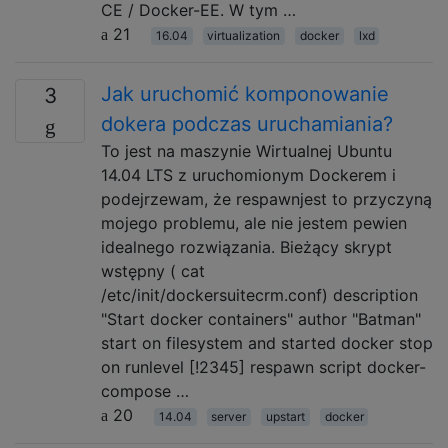
CE / Docker-EE. W tym …
21
16.04
virtualization
docker
lxd
Jak uruchomić komponowanie
3
dokera podczas uruchamiania?
To jest na maszynie Wirtualnej Ubuntu
14.04 LTS z uruchomionym Dockerem i
podejrzewam, że respawnjest to przyczyną
mojego problemu, ale nie jestem pewien
idealnego rozwiązania. Bieżący skrypt
wstępny ( cat
/etc/init/dockersuitecrm.conf) description
"Start docker containers" author "Batman"
start on filesystem and started docker stop
on runlevel [!2345] respawn script docker-
compose …
20
14.04
server
upstart
docker