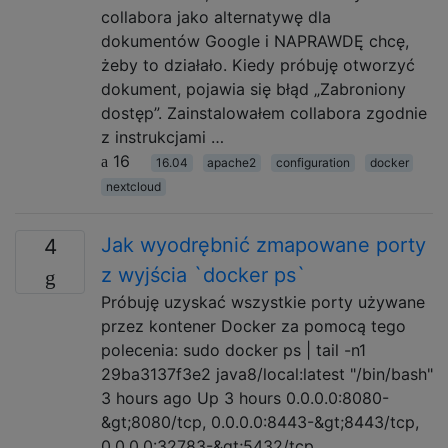
collabora jako alternatywę dla
dokumentów Google i NAPRAWDĘ chcę,
żeby to działało. Kiedy próbuję otworzyć
dokument, pojawia się błąd „Zabroniony
dostęp”. Zainstalowałem collabora zgodnie
z instrukcjami …
16
16.04
apache2
configuration
docker
nextcloud
Jak wyodrębnić zmapowane porty
4
z wyjścia `docker ps`
Próbuję uzyskać wszystkie porty używane
przez kontener Docker za pomocą tego
polecenia: sudo docker ps | tail -n1
29ba3137f3e2 java8/local:latest "/bin/bash"
3 hours ago Up 3 hours 0.0.0.0:8080-
&gt;8080/tcp, 0.0.0.0:8443-&gt;8443/tcp,
0.0.0.0:32783-&gt;5432/tcp,