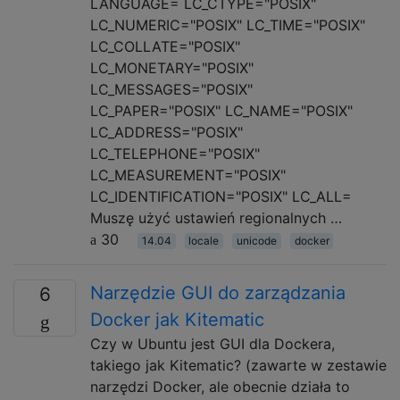
LANGUAGE= LC_CTYPE="POSIX"
LC_NUMERIC="POSIX" LC_TIME="POSIX"
LC_COLLATE="POSIX"
LC_MONETARY="POSIX"
LC_MESSAGES="POSIX"
LC_PAPER="POSIX" LC_NAME="POSIX"
LC_ADDRESS="POSIX"
LC_TELEPHONE="POSIX"
LC_MEASUREMENT="POSIX"
LC_IDENTIFICATION="POSIX" LC_ALL=
Muszę użyć ustawień regionalnych …
30
14.04
locale
unicode
docker
Narzędzie GUI do zarządzania
6
Docker jak Kitematic
Czy w Ubuntu jest GUI dla Dockera,
takiego jak Kitematic? (zawarte w zestawie
narzędzi Docker, ale obecnie działa to