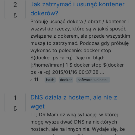
Jak zatrzymać i usunąć kontener
2
dokerów?
Próbuję usunąć dokera / obraz / kontener i
wszystkie rzeczy, które są w jakiś sposób
związane z dokerem, ale przede wszystkim
muszę to zatrzymać. Podczas gdy próbuję
wykonać to polecenie: docker stop
$(docker ps -a -q) Daje mi błąd:
[:/home/imran] 1 $ docker stop $(docker
ps -a -q) 2015/01/16 00:37:38 …
11
bash
docker
software-uninstall
DNS działa z hostem, ale nie z
1
wget
TL; DR Mam dziwną sytuację, w której
mogę wyszukiwać DNS na niektórych
hostach, ale na innych nie. Wydaje się, że