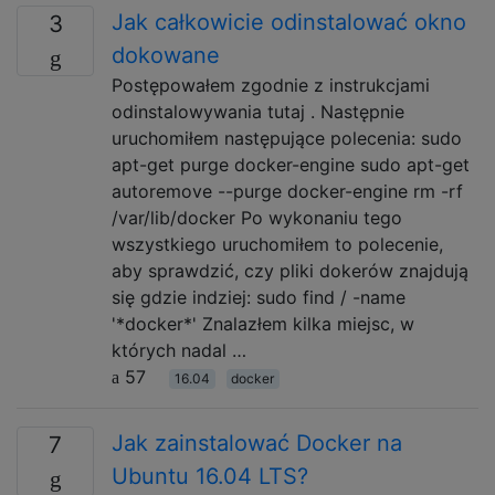
Jak całkowicie odinstalować okno
3
dokowane
Postępowałem zgodnie z instrukcjami
odinstalowywania tutaj . Następnie
uruchomiłem następujące polecenia: sudo
apt-get purge docker-engine sudo apt-get
autoremove --purge docker-engine rm -rf
/var/lib/docker Po wykonaniu tego
wszystkiego uruchomiłem to polecenie,
aby sprawdzić, czy pliki dokerów znajdują
się gdzie indziej: sudo find / -name
'*docker*' Znalazłem kilka miejsc, w
których nadal …
57
16.04
docker
Jak zainstalować Docker na
7
Ubuntu 16.04 LTS?