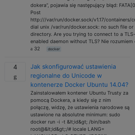
dokera”, pojawia się następujący błąd: FATA[
Post
http:///var/run/docker.sock/v1.17/containers/c
dial unix /var/run/docker.sock: no such file or
directory. Are you trying to connect to a TLS
enabled daemon without TLS? Nie rozumiem
32
docker
Jak skonfigurować ustawienia
4
regionalne do Unicode w
kontenerze Docker Ubuntu 14.04?
Zainstalowałem kontener Ubuntu Trusty za
pomocą Dockera, a kiedy się z nim
połączę, widzę, że ustawienia narodowe są
ustawione na absolutne minimum: sudo
docker run -i -t &lt;id&gt; /bin/bash
root@&lt;id&gt;:/# locale LANG=