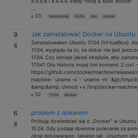
8.8.8.8 i 8.8.4.4; kiedy robię $ sudo docker
…
33
networking
14.04
dns
docker
Jak zainstalować Docker na Ubuntu 
9
Zainstalowałem Ubuntu 17.04 (VirtualBox). 
17.04, wygląda na to, że doker nie jest jeszc
17.04. Czy istnieje jakieś obejście, aby zain
17.04? Oto historia mojej linii komend: 2 curl 
https://github.com/docker/machine/releases/
machine-`uname -s`-`uname -m` &gt;/tmp/d
&amp;&amp; chmod +x /tmp/docker-machine
32
17.04
docker
problem z dokerem
6
Próbuję dowiedzieć się o „Docker” w Ubuntu
15.04. Gdy podaję dowolne polecenie za po
okna dokowanego, takiego jak „Uruchom obr