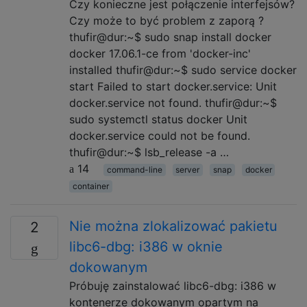
Czy konieczne jest połączenie interfejsów?
Czy może to być problem z zaporą ?
thufir@dur:~$ sudo snap install docker
docker 17.06.1-ce from 'docker-inc'
installed thufir@dur:~$ sudo service docker
start Failed to start docker.service: Unit
docker.service not found. thufir@dur:~$
sudo systemctl status docker Unit
docker.service could not be found.
thufir@dur:~$ lsb_release -a …
14
command-line
server
snap
docker
container
Nie można zlokalizować pakietu
2
libc6-dbg: i386 w oknie
dokowanym
Próbuję zainstalować libc6-dbg: i386 w
kontenerze dokowanym opartym na