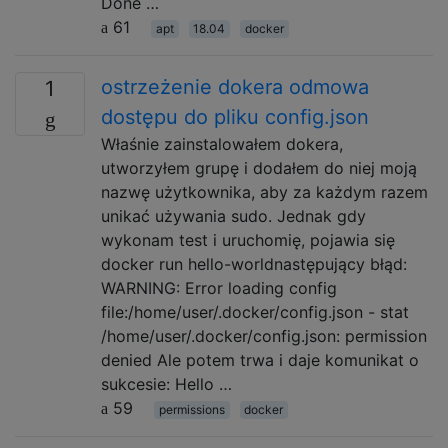
Done …
61
apt
18.04
docker
ostrzeżenie dokera odmowa
1
dostępu do pliku config.json
Właśnie zainstalowałem dokera,
utworzyłem grupę i dodałem do niej moją
nazwę użytkownika, aby za każdym razem
unikać używania sudo. Jednak gdy
wykonam test i uruchomię, pojawia się
docker run hello-worldnastępujący błąd:
WARNING: Error loading config
file:/home/user/.docker/config.json - stat
/home/user/.docker/config.json: permission
denied Ale potem trwa i daje komunikat o
sukcesie: Hello …
59
permissions
docker