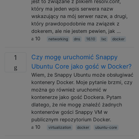
jest to związane z plikiem resolv.conf,
który ma jeden wpis serwera nazw
wskazujący na mój serwer nazw, a drugi,
który prawdopodobnie ma związek z
dokerem, ale nie jestem pewien, jak …
10
networking
dns
16.10
lxc
docker
Czy mogę uruchomić Snappy
1
Ubuntu Core jako gość w Docker?
Wiem, że Snappy Ubuntu może obsługiwać
kontenery Docker. Moje pytanie brzmi, czy
można go również uruchomić w
kontenerze jako gość Dockera. Pytam
dlatego, że nie mogę znaleźć żadnych
kontenerów gości Snappy VM w
publicznym repozytorium Docker.
10
virtualization
docker
ubuntu-core