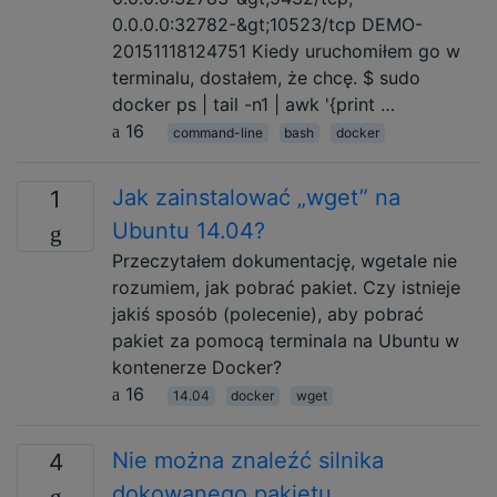
0.0.0.0:32782-&gt;10523/tcp DEMO-
20151118124751 Kiedy uruchomiłem go w
terminalu, dostałem, że chcę. $ sudo
docker ps | tail -n1 | awk '{print …
16
command-line
bash
docker
Jak zainstalować „wget” na
1
Ubuntu 14.04?
Przeczytałem dokumentację, wgetale nie
rozumiem, jak pobrać pakiet. Czy istnieje
jakiś sposób (polecenie), aby pobrać
pakiet za pomocą terminala na Ubuntu w
kontenerze Docker?
16
14.04
docker
wget
Nie można znaleźć silnika
4
dokowanego pakietu