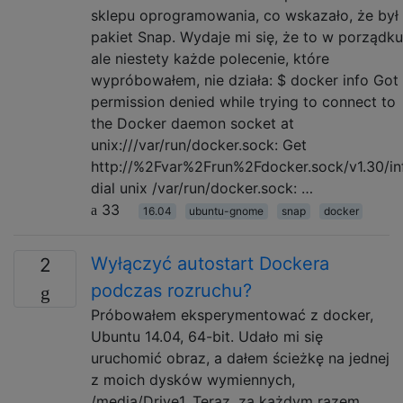
sklepu oprogramowania, co wskazało, że był 
pakiet Snap. Wydaje mi się, że to w porządku
ale niestety każde polecenie, które
wypróbowałem, nie działa: $ docker info Got
permission denied while trying to connect to
the Docker daemon socket at
unix:///var/run/docker.sock: Get
http://%2Fvar%2Frun%2Fdocker.sock/v1.30/in
dial unix /var/run/docker.sock: …
33
16.04
ubuntu-gnome
snap
docker
Wyłączyć autostart Dockera
2
podczas rozruchu?
Próbowałem eksperymentować z docker,
Ubuntu 14.04, 64-bit. Udało mi się
uruchomić obraz, a dałem ścieżkę na jednej
z moich dysków wymiennych,
/media/Drive1. Teraz, za każdym razem,