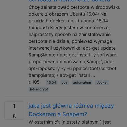
Chcę zainstalować certbota w środowisku
dokera z obrazem Ubuntu 16.04: Na
przykład: docker run -it ubuntu:16.04
/bin/bash Kiedy jestem w kontenerze,
najprostszy sposób na zainstalowanie
certbota nie działa, ponieważ wymaga
interwencji użytkownika: apt-get update
&amp;&amp; \ apt-get install -y software-
properties-common &amp;&amp; \ add-
apt-repository -y -u ppa:certbot/certbot
&amp;&amp; \ apt-get install …
105
16.04
ppa
automation
docker
letsencrypt
jaka jest główna różnica między
1
Dockerem a Snapem?
W ostatnim c't (niestety płatnym ) jest