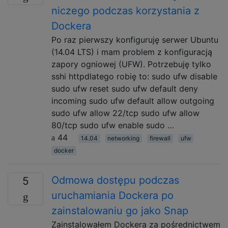
niczego podczas korzystania z
Dockera
Po raz pierwszy konfiguruję serwer Ubuntu
(14.04 LTS) i mam problem z konfiguracją
zapory ogniowej (UFW). Potrzebuję tylko
sshi httpdlatego robię to: sudo ufw disable
sudo ufw reset sudo ufw default deny
incoming sudo ufw default allow outgoing
sudo ufw allow 22/tcp sudo ufw allow
80/tcp sudo ufw enable sudo …
44
14.04
networking
firewall
ufw
docker
Odmowa dostępu podczas
5
uruchamiania Dockera po
zainstalowaniu go jako Snap
Zainstalowałem Dockera za pośrednictwem