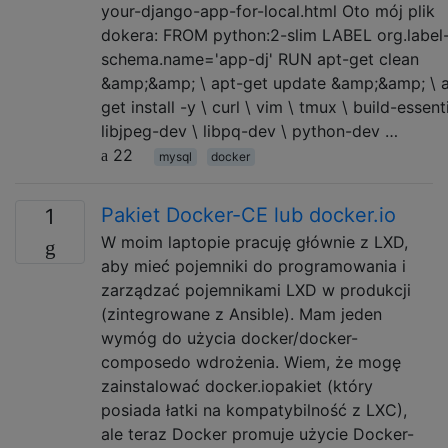
your-django-app-for-local.html Oto mój plik
dokera: FROM python:2-slim LABEL org.label
schema.name='app-dj' RUN apt-get clean
&amp;&amp; \ apt-get update &amp;&amp; \ 
get install -y \ curl \ vim \ tmux \ build-essenti
libjpeg-dev \ libpq-dev \ python-dev …
22
mysql
docker
Pakiet Docker-CE lub docker.io
1
W moim laptopie pracuję głównie z LXD,
aby mieć pojemniki do programowania i
zarządzać pojemnikami LXD w produkcji
(zintegrowane z Ansible). Mam jeden
wymóg do użycia docker/docker-
composedo wdrożenia. Wiem, że mogę
zainstalować docker.iopakiet (który
posiada łatki na kompatybilność z LXC),
ale teraz Docker promuje użycie Docker-