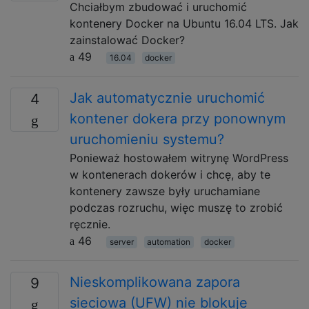
Chciałbym zbudować i uruchomić
kontenery Docker na Ubuntu 16.04 LTS. Jak
zainstalować Docker?
49
16.04
docker
Jak automatycznie uruchomić
4
kontener dokera przy ponownym
uruchomieniu systemu?
Ponieważ hostowałem witrynę WordPress
w kontenerach dokerów i chcę, aby te
kontenery zawsze były uruchamiane
podczas rozruchu, więc muszę to zrobić
ręcznie.
46
server
automation
docker
Nieskomplikowana zapora
9
sieciowa (UFW) nie blokuje