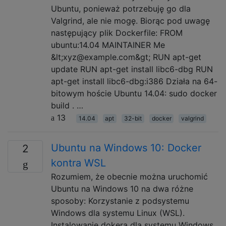
Ubuntu, ponieważ potrzebuję go dla
Valgrind, ale nie mogę. Biorąc pod uwagę
następujący plik Dockerfile: FROM
ubuntu:14.04 MAINTAINER Me
&lt;xyz@example.com&gt; RUN apt-get
update RUN apt-get install libc6-dbg RUN
apt-get install libc6-dbg:i386 Działa na 64-
bitowym hoście Ubuntu 14.04: sudo docker
build . …
13
14.04
apt
32-bit
docker
valgrind
Ubuntu na Windows 10: Docker
2
kontra WSL
Rozumiem, że obecnie można uruchomić
Ubuntu na Windows 10 na dwa różne
sposoby: Korzystanie z podsystemu
Windows dla systemu Linux (WSL).
Instalowanie dokera dla systemu Windows