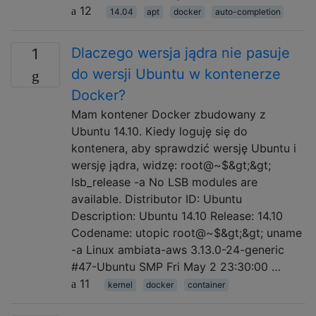
12
14.04
apt
docker
auto-completion
Dlaczego wersja jądra nie pasuje
1
do wersji Ubuntu w kontenerze
Docker?
Mam kontener Docker zbudowany z
Ubuntu 14.10. Kiedy loguję się do
kontenera, aby sprawdzić wersję Ubuntu i
wersję jądra, widzę: root@~$&gt;&gt;
lsb_release -a No LSB modules are
available. Distributor ID: Ubuntu
Description: Ubuntu 14.10 Release: 14.10
Codename: utopic root@~$&gt;&gt; uname
-a Linux ambiata-aws 3.13.0-24-generic
#47-Ubuntu SMP Fri May 2 23:30:00 …
11
kernel
docker
container