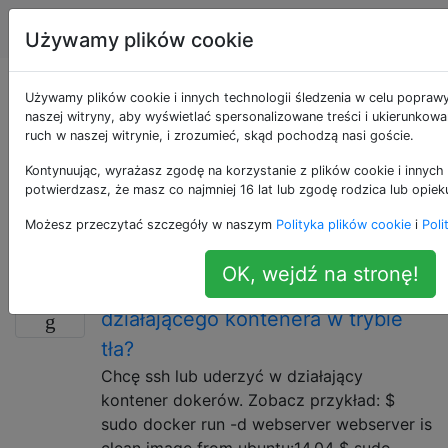
Ubuntu
Tagi
Account
Używamy plików cookie
Pytania otagowane
Używamy plików cookie i innych technologii śledzenia w celu popraw
naszej witryny, aby wyświetlać spersonalizowane treści i ukierunkow
ruch w naszej witrynie, i zrozumieć, skąd pochodzą nasi goście.
jako docker
Kontynuując, wyrażasz zgodę na korzystanie z plików cookie i innych 
potwierdzasz, że masz co najmniej 16 lat lub zgodę rodzica lub opiek
Docker to otwarta platforma dla programistów i
administratorów systemów do tworzenia, wysyłania i
Możesz przeczytać szczegóły w naszym
Polityka plików cookie
i
Poli
uruchamiania aplikacji rozproszonych.
OK, wejdź na stronę!
Jak wprowadzić bash lub ssh do
15
działającego kontenera w trybie
tła?
Chcę ssh lub uderzyć w działający
kontener dokerów. Zobacz przykład: $
sudo docker run -d webserver webserver is
clean image from ubuntu:14.04 $ sudo