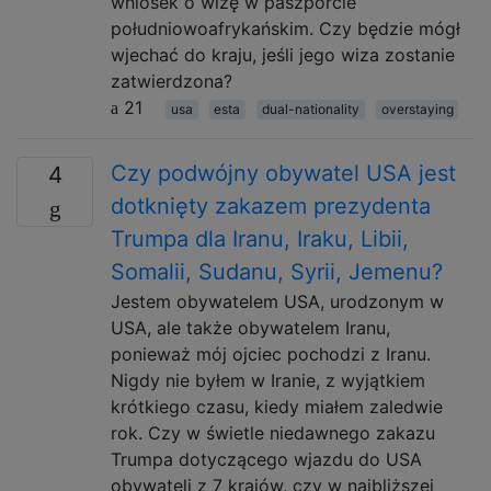
wniosek o wizę w paszporcie
południowoafrykańskim. Czy będzie mógł
wjechać do kraju, jeśli jego wiza zostanie
zatwierdzona?
21
usa
esta
dual-nationality
overstaying
Czy podwójny obywatel USA jest
4
dotknięty zakazem prezydenta
Trumpa dla Iranu, Iraku, Libii,
Somalii, Sudanu, Syrii, Jemenu?
Jestem obywatelem USA, urodzonym w
USA, ale także obywatelem Iranu,
ponieważ mój ojciec pochodzi z Iranu.
Nigdy nie byłem w Iranie, z wyjątkiem
krótkiego czasu, kiedy miałem zaledwie
rok. Czy w świetle niedawnego zakazu
Trumpa dotyczącego wjazdu do USA
obywateli z 7 krajów, czy w najbliższej