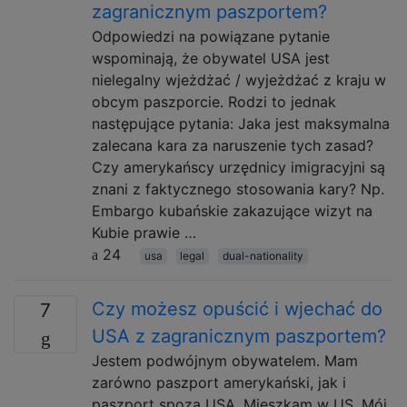
zagranicznym paszportem?
Odpowiedzi na powiązane pytanie
wspominają, że obywatel USA jest
nielegalny wjeżdżać / wyjeżdżać z kraju w
obcym paszporcie. Rodzi to jednak
następujące pytania: Jaka jest maksymalna
zalecana kara za naruszenie tych zasad?
Czy amerykańscy urzędnicy imigracyjni są
znani z faktycznego stosowania kary? Np.
Embargo kubańskie zakazujące wizyt na
Kubie prawie …
24
usa
legal
dual-nationality
Czy możesz opuścić i wjechać do
7
USA z zagranicznym paszportem?
Jestem podwójnym obywatelem. Mam
zarówno paszport amerykański, jak i
paszport spoza USA. Mieszkam w US. Mój