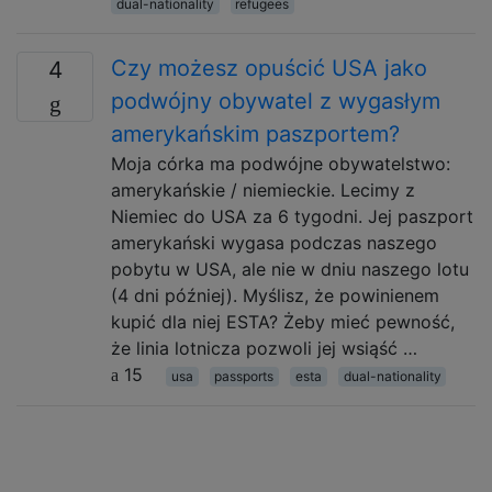
dual-nationality
refugees
Czy możesz opuścić USA jako
4
podwójny obywatel z wygasłym
amerykańskim paszportem?
Moja córka ma podwójne obywatelstwo:
amerykańskie / niemieckie. Lecimy z
Niemiec do USA za 6 tygodni. Jej paszport
amerykański wygasa podczas naszego
pobytu w USA, ale nie w dniu naszego lotu
(4 dni później). Myślisz, że powinienem
kupić dla niej ESTA? Żeby mieć pewność,
że linia lotnicza pozwoli jej wsiąść …
15
usa
passports
esta
dual-nationality