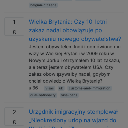
belgian-citizens
Wielka Brytania: Czy 10-letni
1
zakaz nadal obowiązuje po
uzyskaniu nowego obywatelstwa?
Jestem obywatelem Indii i odmówiono mu
wizy w Wielkiej Brytanii w 2009 roku w
Nowym Jorku i otrzymałem 10 lat zakazu,
ale teraz jestem obywatelem USA. Czy
zakaz obowiązywałby nadal, gdybym
chciał odwiedzić Wielką Brytanię?
36
visas
uk
customs-and-immigration
dual-nationality
visa-bans
Urzędnik imigracyjny stemplował
2
„Nieokreślony urlop na wjazd do