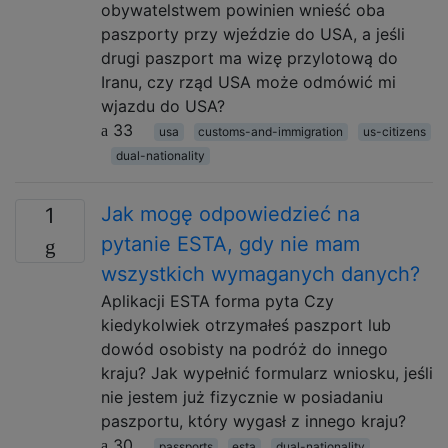
obywatelstwem powinien wnieść oba
paszporty przy wjeździe do USA, a jeśli
drugi paszport ma wizę przylotową do
Iranu, czy rząd USA może odmówić mi
wjazdu do USA?
33
usa
customs-and-immigration
us-citizens
dual-nationality
Jak mogę odpowiedzieć na
1
pytanie ESTA, gdy nie mam
wszystkich wymaganych danych?
Aplikacji ESTA forma pyta Czy
kiedykolwiek otrzymałeś paszport lub
dowód osobisty na podróż do innego
kraju? Jak wypełnić formularz wniosku, jeśli
nie jestem już fizycznie w posiadaniu
paszportu, który wygasł z innego kraju?
30
passports
esta
dual-nationality