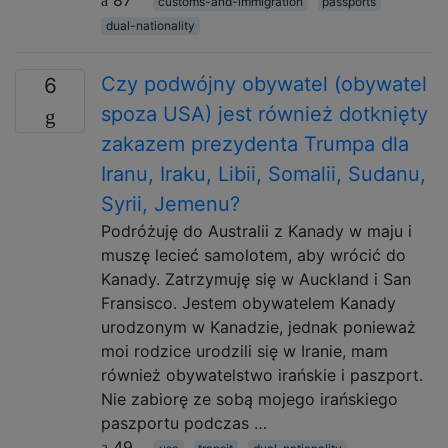
customs-and-immigration
passports
dual-nationality
Czy podwójny obywatel (obywatel
6
spoza USA) jest również dotknięty
zakazem prezydenta Trumpa dla
Iranu, Iraku, Libii, Somalii, Sudanu,
Syrii, Jemenu?
Podróżuję do Australii z Kanady w maju i
muszę lecieć samolotem, aby wrócić do
Kanady. Zatrzymuję się w Auckland i San
Fransisco. Jestem obywatelem Kanady
urodzonym w Kanadzie, jednak ponieważ
moi rodzice urodzili się w Iranie, mam
również obywatelstwo irańskie i paszport.
Nie zabiorę ze sobą mojego irańskiego
paszportu podczas …
49