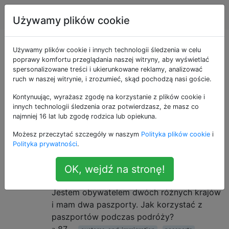
Podróżować
Tagi
Account
Używamy plików cookie
Pytania otagowane
Używamy plików cookie i innych technologii śledzenia w celu
poprawy komfortu przeglądania naszej witryny, aby wyświetlać
spersonalizowane treści i ukierunkowane reklamy, analizować
jako dual-nationality
ruch w naszej witrynie, i zrozumieć, skąd pochodzą nasi goście.
Kontynuując, wyrażasz zgodę na korzystanie z plików cookie i
Problemy wynikające z posiadania więcej niż jednego
innych technologii śledzenia oraz potwierdzasz, że masz co
paszportu, zwykle podczas imigracji i przetwarzania
najmniej 16 lat lub zgodę rodzica lub opiekuna.
wizy.
Możesz przeczytać szczegóły w naszym
Polityka plików cookie
i
Polityka prywatności
.
Mam dwa paszporty /
5
narodowości. Jak korzystać z nich
OK, wejdź na stronę!
podczas podróży?
Jestem obywatelem dwóch różnych krajów
i mam dwa paszporty. Jak korzystać z
paszportów podczas podróży?
87