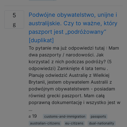
Podwójne obywatelstwo, unijne i
5
australijskie. Czy to ważne, który
paszport jest „podróżowany”
[duplikat]
To pytanie ma już odpowiedzi tutaj : Mam
dwa paszporty / narodowości. Jak
korzystać z nich podczas podróży? (5
odpowiedzi) Zamknięte 4 lata temu .
Planuję odwiedzić Australię z Wielkiej
Brytanii, jestem obywatelem Australii z
podwójnym obywatelstwem - posiadam
również grecki paszport. Mam całą
poprawną dokumentację i wszystko jest w
…
19
customs-and-immigration
passports
australian-citizens
eu-citizens
dual-nationality