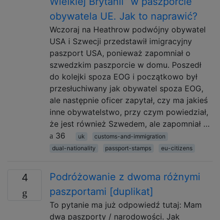
Wielkiej Brytanii” w paszporcie
obywatela UE. Jak to naprawić?
Wczoraj na Heathrow podwójny obywatel
USA i Szwecji przedstawił imigracyjny
paszport USA, ponieważ zapomniał o
szwedzkim paszporcie w domu. Poszedł
do kolejki spoza EOG i początkowo był
przesłuchiwany jak obywatel spoza EOG,
ale następnie oficer zapytał, czy ma jakieś
inne obywatelstwo, przy czym powiedział,
że jest również Szwedem, ale zapomniał …
36
uk
customs-and-immigration
dual-nationality
passport-stamps
eu-citizens
Podróżowanie z dwoma różnymi
4
paszportami [duplikat]
To pytanie ma już odpowiedź tutaj: Mam
dwa paszporty / narodowości. Jak