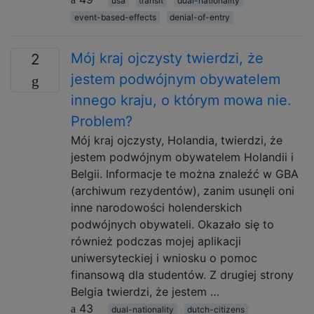
usa
transit
dual-nationality
event-based-effects
denial-of-entry
Mój kraj ojczysty twierdzi, że
2
jestem podwójnym obywatelem
innego kraju, o którym mowa nie.
Problem?
Mój kraj ojczysty, Holandia, twierdzi, że
jestem podwójnym obywatelem Holandii i
Belgii. Informacje te można znaleźć w GBA
(archiwum rezydentów), zanim usunęli oni
inne narodowości holenderskich
podwójnych obywateli. Okazało się to
również podczas mojej aplikacji
uniwersyteckiej i wniosku o pomoc
finansową dla studentów. Z drugiej strony
Belgia twierdzi, że jestem …
43
dual-nationality
dutch-citizens