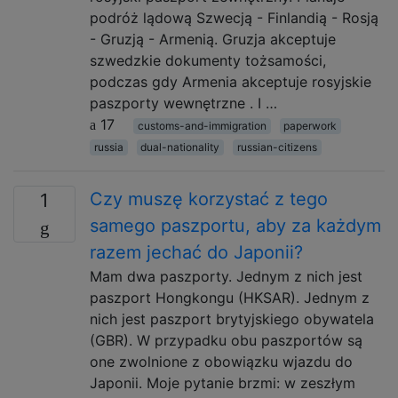
podróż lądową Szwecją - Finlandią - Rosją
- Gruzją - Armenią. Gruzja akceptuje
szwedzkie dokumenty tożsamości,
podczas gdy Armenia akceptuje rosyjskie
paszporty wewnętrzne . I …
17
customs-and-immigration
paperwork
russia
dual-nationality
russian-citizens
Czy muszę korzystać z tego
1
samego paszportu, aby za każdym
razem jechać do Japonii?
Mam dwa paszporty. Jednym z nich jest
paszport Hongkongu (HKSAR). Jednym z
nich jest paszport brytyjskiego obywatela
(GBR). W przypadku obu paszportów są
one zwolnione z obowiązku wjazdu do
Japonii. Moje pytanie brzmi: w zeszłym