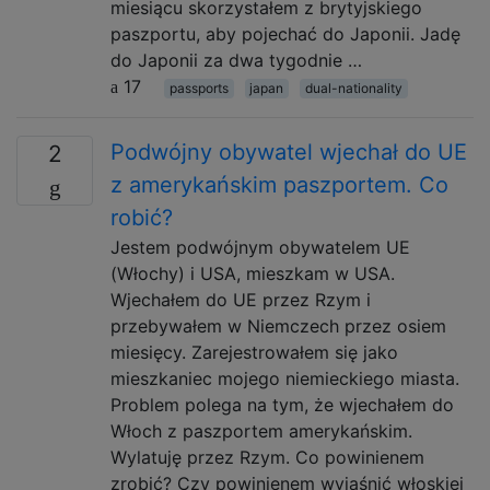
miesiącu skorzystałem z brytyjskiego
paszportu, aby pojechać do Japonii. Jadę
do Japonii za dwa tygodnie …
17
passports
japan
dual-nationality
Podwójny obywatel wjechał do UE
2
z amerykańskim paszportem. Co
robić?
Jestem podwójnym obywatelem UE
(Włochy) i USA, mieszkam w USA.
Wjechałem do UE przez Rzym i
przebywałem w Niemczech przez osiem
miesięcy. Zarejestrowałem się jako
mieszkaniec mojego niemieckiego miasta.
Problem polega na tym, że wjechałem do
Włoch z paszportem amerykańskim.
Wylatuję przez Rzym. Co powinienem
zrobić? Czy powinienem wyjaśnić włoskiej