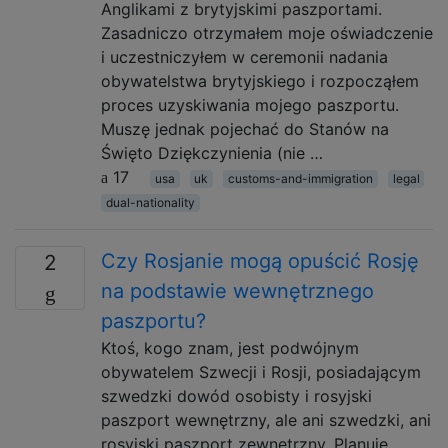
Anglikami z brytyjskimi paszportami.
Zasadniczo otrzymałem moje oświadczenie
i uczestniczyłem w ceremonii nadania
obywatelstwa brytyjskiego i rozpocząłem
proces uzyskiwania mojego paszportu.
Muszę jednak pojechać do Stanów na
Święto Dziękczynienia (nie …
17
usa
uk
customs-and-immigration
legal
dual-nationality
Czy Rosjanie mogą opuścić Rosję
2
na podstawie wewnętrznego
paszportu?
Ktoś, kogo znam, jest podwójnym
obywatelem Szwecji i Rosji, posiadającym
szwedzki dowód osobisty i rosyjski
paszport wewnętrzny, ale ani szwedzki, ani
rosyjski paszport zewnętrzny. Planuje