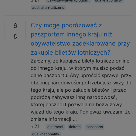
us-visa-waiver-program
dual-nationality
australian-citizens
Czy mogę podróżować z
6
paszportem innego kraju niż
obywatelstwo zadeklarowane przy
zakupie biletów lotniczych?
Załóżmy, że kupujesz bilety lotnicze online
do innego kraju, w którym musisz podać
dane paszportu. Aby uprościć sprawę, przy
obecnej narodowości potrzebujesz wizy do
tego kraju, ale po zakupie biletów i przed
podróżą nabywasz inną narodowość,
której paszport pozwala na bezwizowy
wjazd do tego kraju. Ponieważ uważam, że
zmiana informacji …
21
air-travel
tickets
passports
dual-nationality