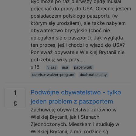
Być może po raz pierwszy będę musiał
pojechać do pracy do USA. Obecnie jestem
posiadaczem polskiego paszportu (w
którym się urodziłem), ale także nabyłem
obywatelstwo brytyjskie (choć nie
ubiegałem się o paszport). Jak wygląda
ten proces, jeśli chodzi o wjazd do USA?
Ponieważ obywatele Wielkiej Brytanii nie
potrzebują wizy przy …
18
visas
usa
paperwork
us-visa-waiver-program
dual-nationality
Podwójne obywatelstwo - tylko
1
jeden problem z paszportem
Zachowuję obywatelstwo zarówno w
Wielkiej Brytanii, jak i Stanach
Zjednoczonych. Mieszkam i studiuję w
Wielkiej Brytanii, a moi rodzice są