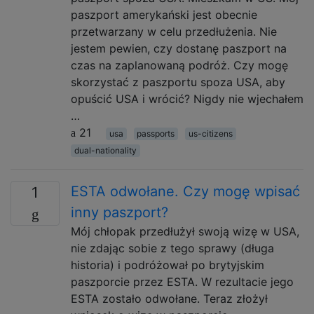
paszport amerykański jest obecnie
przetwarzany w celu przedłużenia. Nie
jestem pewien, czy dostanę paszport na
czas na zaplanowaną podróż. Czy mogę
skorzystać z paszportu spoza USA, aby
opuścić USA i wrócić? Nigdy nie wjechałem
…
21
usa
passports
us-citizens
dual-nationality
ESTA odwołane. Czy mogę wpisać
1
inny paszport?
Mój chłopak przedłużył swoją wizę w USA,
nie zdając sobie z tego sprawy (długa
historia) i podróżował po brytyjskim
paszporcie przez ESTA. W rezultacie jego
ESTA zostało odwołane. Teraz złożył