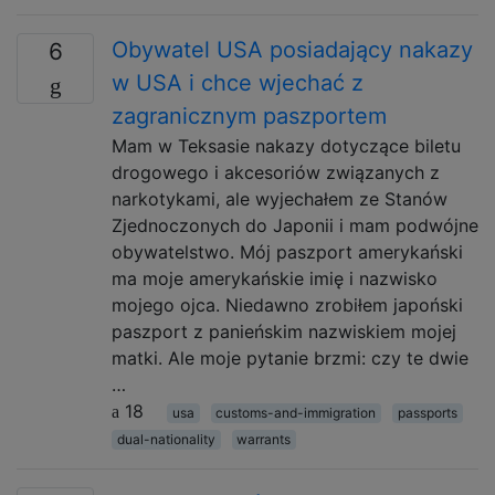
Obywatel USA posiadający nakazy
6
w USA i chce wjechać z
zagranicznym paszportem
Mam w Teksasie nakazy dotyczące biletu
drogowego i akcesoriów związanych z
narkotykami, ale wyjechałem ze Stanów
Zjednoczonych do Japonii i mam podwójne
obywatelstwo. Mój paszport amerykański
ma moje amerykańskie imię i nazwisko
mojego ojca. Niedawno zrobiłem japoński
paszport z panieńskim nazwiskiem mojej
matki. Ale moje pytanie brzmi: czy te dwie
…
18
usa
customs-and-immigration
passports
dual-nationality
warrants