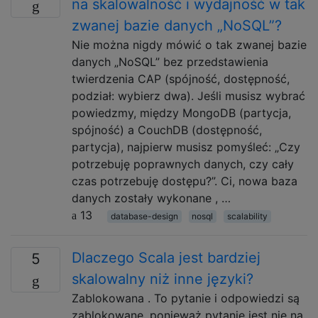
na skalowalność i wydajność w tak
zwanej bazie danych „NoSQL”?
Nie można nigdy mówić o tak zwanej bazie
danych „NoSQL” bez przedstawienia
twierdzenia CAP (spójność, dostępność,
podział: wybierz dwa). Jeśli musisz wybrać
powiedzmy, między MongoDB (partycja,
spójność) a CouchDB (dostępność,
partycja), najpierw musisz pomyśleć: „Czy
potrzebuję poprawnych danych, czy cały
czas potrzebuję dostępu?”. Ci, nowa baza
danych zostały wykonane , …
13
database-design
nosql
scalability
Dlaczego Scala jest bardziej
5
skalowalny niż inne języki?
Zablokowana . To pytanie i odpowiedzi są
zablokowane, ponieważ pytanie jest nie na