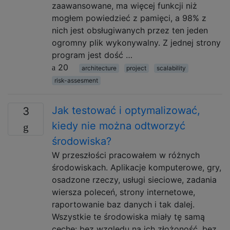
zaawansowane, ma więcej funkcji niż
mogłem powiedzieć z pamięci, a 98% z
nich jest obsługiwanych przez ten jeden
ogromny plik wykonywalny. Z jednej strony
program jest dość …
20
architecture
project
scalability
risk-assesment
Jak testować i optymalizować,
3
kiedy nie można odtworzyć
środowiska?
W przeszłości pracowałem w różnych
środowiskach. Aplikacje komputerowe, gry,
osadzone rzeczy, usługi sieciowe, zadania
wiersza poleceń, strony internetowe,
raportowanie baz danych i tak dalej.
Wszystkie te środowiska miały tę samą
cechę: bez względu na ich złożoność, bez