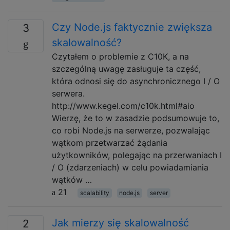
Czy Node.js faktycznie zwiększa
3
skalowalność?
Czytałem o problemie z C10K, a na
szczególną uwagę zasługuje ta część,
która odnosi się do asynchronicznego I / O
serwera.
http://www.kegel.com/c10k.html#aio
Wierzę, że to w zasadzie podsumowuje to,
co robi Node.js na serwerze, pozwalając
wątkom przetwarzać żądania
użytkowników, polegając na przerwaniach I
/ O (zdarzeniach) w celu powiadamiania
wątków …
21
scalability
node.js
server
Jak mierzy się skalowalność
2