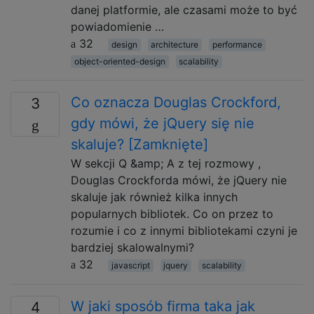
danej platformie, ale czasami może to być
powiadomienie …
32
design
architecture
performance
object-oriented-design
scalability
Co oznacza Douglas Crockford,
3
gdy mówi, że jQuery się nie
skaluje? [Zamknięte]
W sekcji Q &amp; A z tej rozmowy ,
Douglas Crockforda mówi, że jQuery nie
skaluje jak również kilka innych
popularnych bibliotek. Co on przez to
rozumie i co z innymi bibliotekami czyni je
bardziej skalowalnymi?
32
javascript
jquery
scalability
W jaki sposób firma taka jak
4