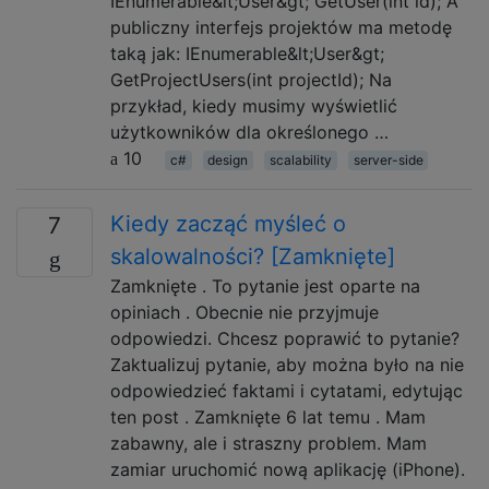
IEnumerable&lt;User&gt; GetUser(int id); A
publiczny interfejs projektów ma metodę
taką jak: IEnumerable&lt;User&gt;
GetProjectUsers(int projectId); Na
przykład, kiedy musimy wyświetlić
użytkowników dla określonego …
10
c#
design
scalability
server-side
Kiedy zacząć myśleć o
7
skalowalności? [Zamknięte]
Zamknięte . To pytanie jest oparte na
opiniach . Obecnie nie przyjmuje
odpowiedzi. Chcesz poprawić to pytanie?
Zaktualizuj pytanie, aby można było na nie
odpowiedzieć faktami i cytatami, edytując
ten post . Zamknięte 6 lat temu . Mam
zabawny, ale i straszny problem. Mam
zamiar uruchomić nową aplikację (iPhone).