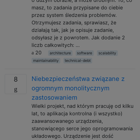
o dużym obrazie, a może drobnym. To, co
masz, to zadania przypisane do ciebie
przez system śledzenia problemów.
Otrzymujesz zadania, sprawiasz, że
działają tak, jak je opisuje zadanie,
odsyłasz je z powrotem. Jak dodanie 2
liczb całkowitych: …
20
architecture
software
scalability
maintainability
technical-debt
Niebezpieczeństwa związane z
8
ogromnym monolitycznym
zastosowaniem
Wielki projekt, nad którym pracuję od kilku
lat, to aplikacja kontrolna (i wszystko)
zaawansowanego urządzenia,
stanowiącego serce jego oprogramowania
układowego. Urządzenie jest dość