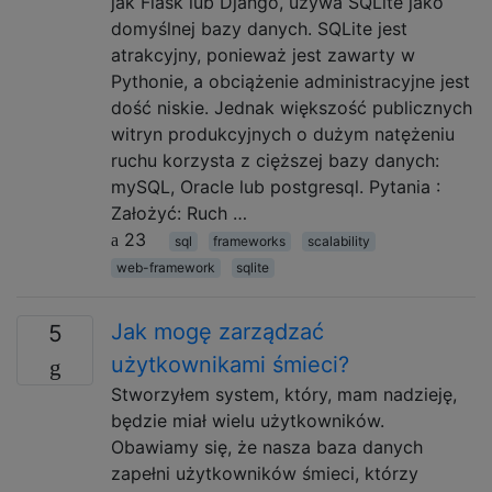
jak Flask lub Django, używa SQLite jako
domyślnej bazy danych. SQLite jest
atrakcyjny, ponieważ jest zawarty w
Pythonie, a obciążenie administracyjne jest
dość niskie. Jednak większość publicznych
witryn produkcyjnych o dużym natężeniu
ruchu korzysta z cięższej bazy danych:
mySQL, Oracle lub postgresql. Pytania :
Założyć: Ruch …
23
sql
frameworks
scalability
web-framework
sqlite
Jak mogę zarządzać
5
użytkownikami śmieci?
Stworzyłem system, który, mam nadzieję,
będzie miał wielu użytkowników.
Obawiamy się, że nasza baza danych
zapełni użytkowników śmieci, którzy