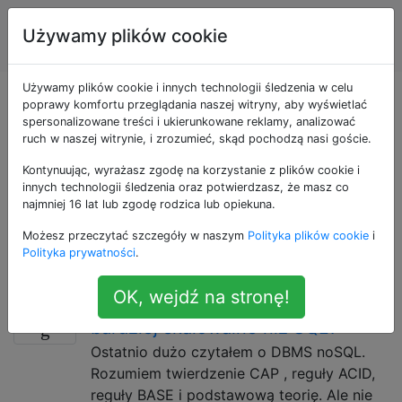
Inżynieria
Tagi
Używamy plików cookie
Account
oprogramowania
Używamy plików cookie i innych technologii śledzenia w celu
Pytania otagowane
poprawy komfortu przeglądania naszej witryny, aby wyświetlać
spersonalizowane treści i ukierunkowane reklamy, analizować
ruch w naszej witrynie, i zrozumieć, skąd pochodzą nasi goście.
jako scalability
Kontynuując, wyrażasz zgodę na korzystanie z plików cookie i
innych technologii śledzenia oraz potwierdzasz, że masz co
Skalowalność to zdolność systemu, sieci lub procesu
najmniej 16 lat lub zgodę rodzica lub opiekuna.
do obsługi rosnącej ilości pracy w odpowiedni sposób
Możesz przeczytać szczegóły w naszym
Polityka plików cookie
i
lub możliwość powiększania go w celu dostosowania
Polityka prywatności
.
się do tego wzrostu.
OK, wejdź na stronę!
dlaczego bazy danych noSQL są
4
bardziej skalowalne niż SQL?
Ostatnio dużo czytałem o DBMS noSQL.
Rozumiem twierdzenie CAP , reguły ACID,
reguły BASE i podstawową teorię. Ale nie