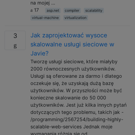
na mojej …
17
asp.net
compiler
scalability
virtual-machine
virtualization
Jak zaprojektować wysoce
3
skalowalne usługi sieciowe w
Javie?
Tworzę usługi sieciowe, które miałyby
2000 równoczesnych użytkowników.
Usługi są oferowane za darmo i dlatego
oczekuje się, że uzyskają dużą bazę
użytkowników. W przyszłości może być
konieczne skalowanie do 50 000
użytkowników. Jest już kilka innych pytań
dotyczących tego problemu, takich jak -
/programming/2567254/building-highly-
scalable-web-services Jednak moje
wymagania różnią się od …