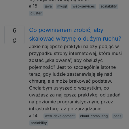
15
java
mysql
web-services
scalability
cluster
Co powinienem zrobić, aby
6
skalować witrynę o dużym ruchu?
Jakie najlepsze praktyki należy podjąć w
przypadku strony internetowej, która musi
zostać „skalowana”, aby obsłużyć
pojemność? Jest to szczególnie istotne
teraz, gdy ludzie zastanawiają się nad
chmurą, ale może brakować podstaw.
Chciałbym usłyszeć o wszystkim, co
uważasz za najlepszą praktykę, od zadań
na poziomie programistycznym, przez
infrastrukturę, aż po zarządzanie.
14
web-development
cloud-computing
paas
scalability