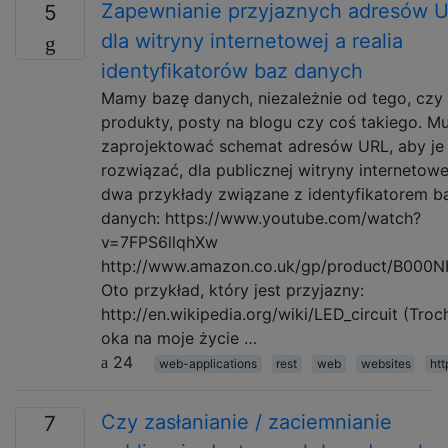
Zapewnianie przyjaznych adresów 
5
dla witryny internetowej a realia
identyfikatorów baz danych
Mamy bazę danych, niezależnie od tego, czy 
produkty, posty na blogu czy coś takiego. M
zaprojektować schemat adresów URL, aby je
rozwiązać, dla publicznej witryny internetowe
dwa przykłady związane z identyfikatorem b
danych: https://www.youtube.com/watch?
v=7FPS6llqhXw
http://www.amazon.co.uk/gp/product/B00
Oto przykład, który jest przyjazny:
http://en.wikipedia.org/wiki/LED_circuit (Troc
oka na moje życie …
24
web-applications
rest
web
websites
htt
Czy zasłanianie / zaciemnianie
7