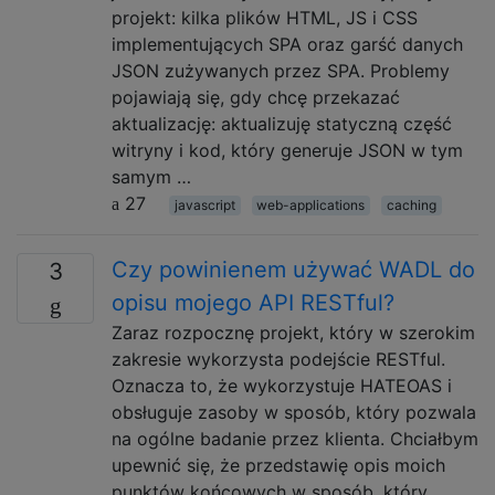
projekt: kilka plików HTML, JS i CSS
implementujących SPA oraz garść danych
JSON zużywanych przez SPA. Problemy
pojawiają się, gdy chcę przekazać
aktualizację: aktualizuję statyczną część
witryny i kod, który generuje JSON w tym
samym …
27
javascript
web-applications
caching
Czy powinienem używać WADL do
3
opisu mojego API RESTful?
Zaraz rozpocznę projekt, który w szerokim
zakresie wykorzysta podejście RESTful.
Oznacza to, że wykorzystuje HATEOAS i
obsługuje zasoby w sposób, który pozwala
na ogólne badanie przez klienta. Chciałbym
upewnić się, że przedstawię opis moich
punktów końcowych w sposób, który