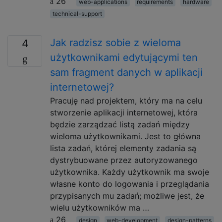
26
web-applications
requirements
hardware
technical-support
Jak radzisz sobie z wieloma
4
użytkownikami edytującymi ten
sam fragment danych w aplikacji
internetowej?
Pracuję nad projektem, który ma na celu
stworzenie aplikacji internetowej, która
będzie zarządzać listą zadań między
wieloma użytkownikami. Jest to główna
lista zadań, której elementy zadania są
dystrybuowane przez autoryzowanego
użytkownika. Każdy użytkownik ma swoje
własne konto do logowania i przeglądania
przypisanych mu zadań; możliwe jest, że
wielu użytkowników ma …
26
design
web-development
design-patterns