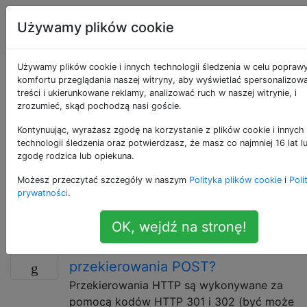
Inżynieria
Tagi
Używamy plików cookie
Account
oprogramowania
Używamy plików cookie i innych technologii śledzenia w celu popraw
Pytania otagowane
komfortu przeglądania naszej witryny, aby wyświetlać spersonalizow
treści i ukierunkowane reklamy, analizować ruch w naszej witrynie, i
zrozumieć, skąd pochodzą nasi goście.
jako web-
Kontynuując, wyrażasz zgodę na korzystanie z plików cookie i innych
applications
technologii śledzenia oraz potwierdzasz, że masz co najmniej 16 lat l
zgodę rodzica lub opiekuna.
Możesz przeczytać szczegóły w naszym
Polityka plików cookie
i
Poli
Aplikacje internetowe to aplikacje dostępne za
prywatności
.
pośrednictwem „sieci”, co może oznaczać Internet lub
sieć wewnętrzną (intranet).
OK, wejdź na stronę!
Dlaczego HTTP nie ma
3
przekierowania POST?
Przekierowania HTTP są wykonywane za
pomocą kodów HTTP 301 i 302 (być może