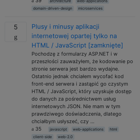
39
architecture
web-applications
domain-driven-design
microservices
Plusy i minusy aplikacji
5
internetowej opartej tylko na
HTML / JavaScript [zamknięte]
Pochodzę z formularzy ASP.NET i w
przeszłości zauważyłem, że kodowanie po
stronie serwera jest bardzo wydajne.
Ostatnio jednak chciałem wycofać kod
front-end serwera i zastąpić go czystym
HTML / JavaScript, który uzyskuje dostęp
do danych za pośrednictwem usług
internetowych JSON. Nie mam w tym
prawdziwego doświadczenia, dlatego
chciałbym usłyszeć, czy …
35
javascript
web-applications
html
client-side
web-2.0