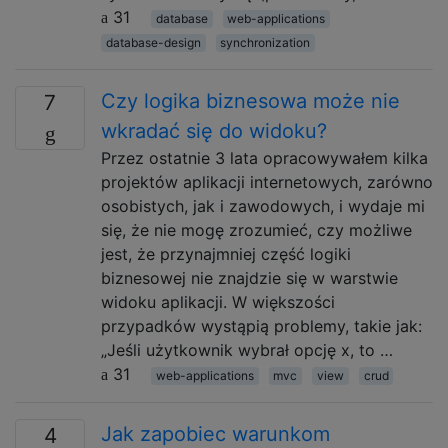
31
database
web-applications
database-design
synchronization
Czy logika biznesowa może nie
7
wkradać się do widoku?
Przez ostatnie 3 lata opracowywałem kilka
projektów aplikacji internetowych, zarówno
osobistych, jak i zawodowych, i wydaje mi
się, że nie mogę zrozumieć, czy możliwe
jest, że przynajmniej część logiki
biznesowej nie znajdzie się w warstwie
widoku aplikacji. W większości
przypadków wystąpią problemy, takie jak:
„Jeśli użytkownik wybrał opcję x, to …
31
web-applications
mvc
view
crud
Jak zapobiec warunkom
4