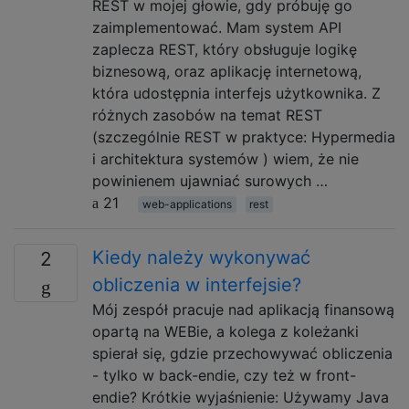
REST w mojej głowie, gdy próbuję go
zaimplementować. Mam system API
zaplecza REST, który obsługuje logikę
biznesową, oraz aplikację internetową,
która udostępnia interfejs użytkownika. Z
różnych zasobów na temat REST
(szczególnie REST w praktyce: Hypermedia
i architektura systemów ) wiem, że nie
powinienem ujawniać surowych …
21
web-applications
rest
Kiedy należy wykonywać
2
obliczenia w interfejsie?
Mój zespół pracuje nad aplikacją finansową
opartą na WEBie, a kolega z koleżanki
spierał się, gdzie przechowywać obliczenia
- tylko w back-endie, czy też w front-
endie? Krótkie wyjaśnienie: Używamy Java