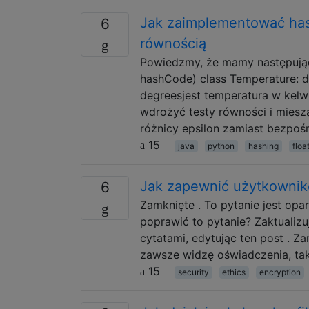
Jak zaimplementować has
6
równością
Powiedzmy, że mamy następującą
hashCode) class Temperature: def
degreesjest temperatura w kelw
wdrożyć testy równości i mies
różnicy epsilon zamiast bezpoś
15
java
python
hashing
floa
Jak zapewnić użytkowniko
6
Zamknięte . To pytanie jest opa
poprawić to pytanie? Zaktualizu
cytatami, edytując ten post . Z
zawsze widzę oświadczenia, tak
15
security
ethics
encryption