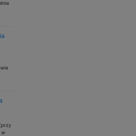
łnie
ia
dwie
a
(przy
o w