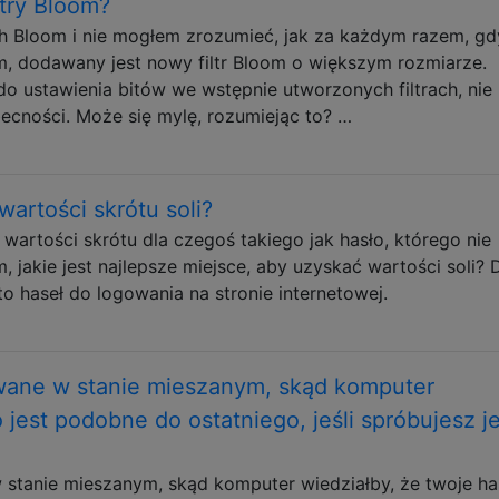
ltry Bloom?
ch Bloom i nie mogłem zrozumieć, jak za każdym razem, gd
om, dodawany jest nowy filtr Bloom o większym rozmiarze.
 do ustawienia bitów we wstępnie utworzonych filtrach, ni
cności. Może się mylę, rozumiejąc to? …
artości skrótu soli?
 wartości skrótu dla czegoś takiego jak hasło, którego nie
jakie jest najlepsze miejsce, aby uzyskać wartości soli? 
o haseł do logowania na stronie internetowej.
ywane w stanie mieszanym, skąd komputer
 jest podobne do ostatniego, jeśli spróbujesz j
 stanie mieszanym, skąd komputer wiedziałby, że twoje ha