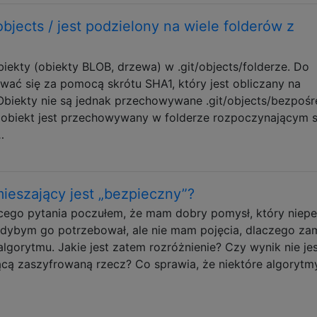
 objects / jest podzielony na wiele folderów z
iekty (obiekty BLOB, drzewa) w .git/objects/folderze. Do
ać się za pomocą skrótu SHA1, który jest obliczany na
Obiekty nie są jednak przechowywane .git/objects/bezpośr
 obiekt jest przechowywany w folderze rozpoczynającym s
…
 mieszający jest „bezpieczny”?
ącego pytania poczułem, że mam dobry pomysł, który niep
dybym go potrzebował, ale nie mam pojęcia, dlaczego za
gorytmu. Jakie jest zatem rozróżnienie? Czy wynik nie je
ącą zaszyfrowaną rzecz? Co sprawia, że ​​niektóre algorytm