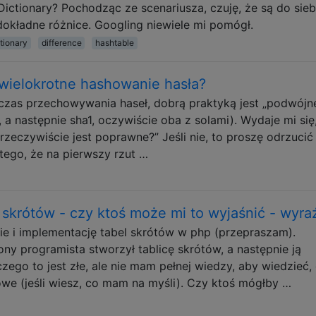
Dictionary? Pochodząc ze scenariusza, czuję, że są do sieb
dokładne różnice. Googling niewiele mi pomógł.
tionary
difference
hashtable
 wielokrotne hashowanie hasła?
dczas przechowywania haseł, dobrą praktyką jest „podwójn
a następnie sha1, oczywiście oba z solami). Wydaje mi się
rzeczywiście jest poprawne?” Jeśli nie, to proszę odrzucić
atego, że na pierwszy rzut …
 skrótów - czy ktoś może mi to wyjaśnić - wyra
e i implementację tabel skrótów w php (przepraszam).
ny programista stworzył tablicę skrótów, a następnie ją
zego to jest złe, ale nie mam pełnej wiedzy, aby wiedzieć,
we (jeśli wiesz, co mam na myśli). Czy ktoś mógłby …