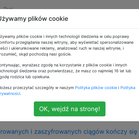
Tagi
Używamy plików cookie
e jako hashing
żywamy plików cookie i innych technologii śledzenia w celu poprawy
omfortu przeglądania naszej witryny, aby wyświetlać spersonalizowane
 odwzorowuje dane o dowolnej długości na dane o stałej dł
reści i ukierunkowane reklamy, analizować ruch w naszej witrynie, i
dami skrótów, sumami skrótów, sumami kontrolnymi lub po 
rozumieć, skąd pochodzą nasi goście.
ontynuując, wyrażasz zgodę na korzystanie z plików cookie i innych
echnologii śledzenia oraz potwierdzasz, że masz co najmniej 16 lat lub
jest najlepszy dla wyjątkowości i szybkości?
godę rodzica lub opiekuna.
ajlepszy dla wyjątkowości i szybkości? Przykłady (dobrych
ożesz przeczytać szczegóły w naszym
Polityka plików cookie
i
Polityka
rótów. Wiem, że istnieją rzeczy takie jak SHA-256 i tym
rywatności
.
projektowane tak, aby były bezpieczne , co zwykle oznacza,
iej unikalne . Chcę algorytmu skrótu zaprojektowanego …
OK, wejdź na stronę!
frowanych i zaszyfrowanych ciągów kończy się