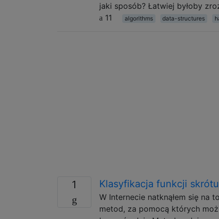
jaki sposób? Łatwiej byłoby zroz
11
algorithms
data-structures
h
Klasyfikacja funkcji skrótu
1
W Internecie natknąłem się na t
metod, za pomocą których możn