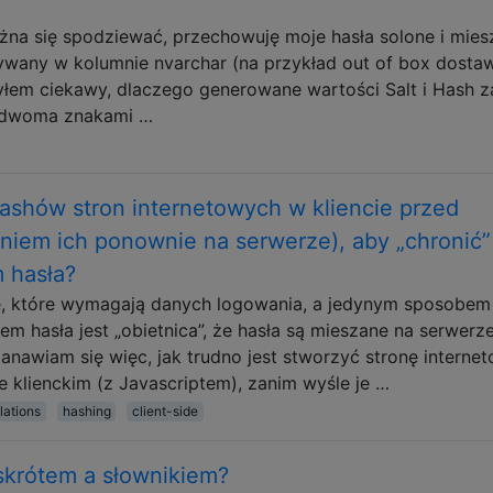
ożna się spodziewać, przechowuję moje hasła solone i mies
ywany w kolumnie nvarchar (na przykład out of box dosta
yłem ciekawy, dlaczego generowane wartości Salt i Hash 
b dwoma znakami …
ashów stron internetowych w kliencie przed
aniem ich ponownie na serwerze), aby „chronić”
 hasła?
ecie, które wymagają danych logowania, a jedynym sposobem
 hasła jest „obietnica”, że hasła są mieszane na serwerze
anawiam się więc, jak trudno jest stworzyć stronę internet
 klienckim (z Javascriptem), zanim wyśle ​​je …
lations
hashing
client-side
 skrótem a słownikiem?