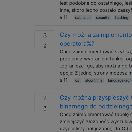
jest podobne do ostatniego, jeś
inne, skoro jedno zostało zasz
11
database
security
hashing
Czy można zaimplementow
3
operatora%?
Chcę zaimplementować szybką, 
problem z wybraniem funkcji ogra
„ogranicza” go, aby można go 
opcje: Z jednej strony możesz
11
c#
algorithms
language-agn
Czy można przyspieszyć 
2
binarnego do oddzielneg
Chcę zaimplementować tabelę m
zmniejszyć złożoność wyszukiwa
użyciu listy połączonej) do O (l