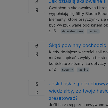
Jak działają skalowalne fi
3
Czytałem o skalowalnych filtra
wypełniają się filtry Bloom Blo
Elementy, które przyczyniły się
być wyszukiwane pod kątem obe
15
data-structures
hashing
Skąd powinny pochodzić w
6
Kiedy dodajesz wartości soli do
można zapisać zwykłym tekstem, 
kontekstu załóżmy, że dotyczy t
12
security
hashing
Jeśli hasła są przechow
5
wiedziałby, że twoje hasło
zresetować?
Jeśli hasła są przechowywane w