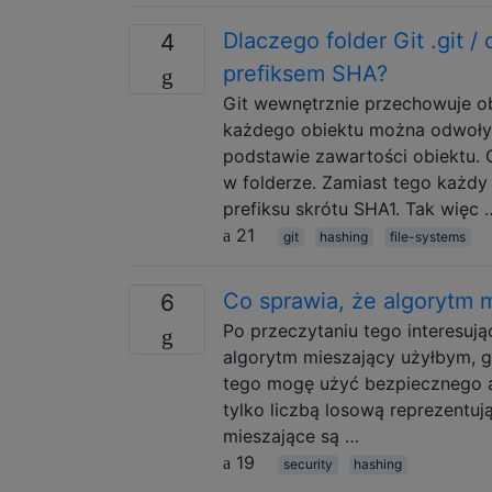
Dlaczego folder Git .git /
4
prefiksem SHA?
Git wewnętrznie przechowuje ob
każdego obiektu można odwoływ
podstawie zawartości obiektu. 
w folderze. Zamiast tego każdy
prefiksu skrótu SHA1. Tak więc 
21
git
hashing
file-systems
Co sprawia, że ​​algorytm
6
Po przeczytaniu tego interesuj
algorytm mieszający użyłbym, g
tego mogę użyć bezpiecznego al
tylko liczbą losową reprezentuj
mieszające są …
19
security
hashing