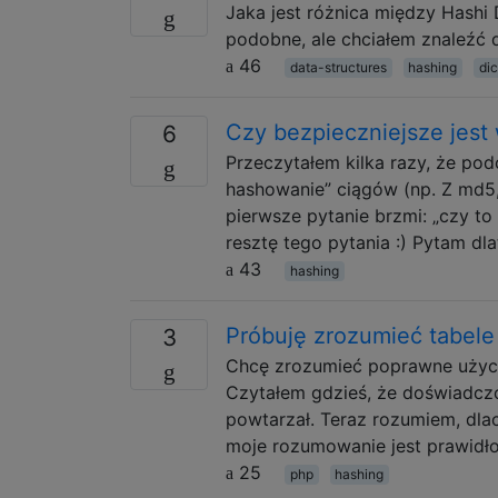
Jaka jest różnica między Hashi 
podobne, ale chciałem znaleźć 
46
data-structures
hashing
dic
Czy bezpieczniejsze jest
6
Przeczytałem kilka razy, że po
hashowanie” ciągów (np. Z md5, 
pierwsze pytanie brzmi: „czy to 
resztę tego pytania :) Pytam dl
43
hashing
Próbuję zrozumieć tabele
3
Chcę zrozumieć poprawne użyci
Czytałem gdzieś, że doświadczo
powtarzał. Teraz rozumiem, dlac
moje rozumowanie jest prawidło
25
php
hashing