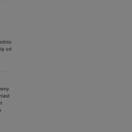
ednio
ię od
ewny
miast
st
y