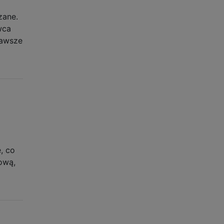
zane.
wca
zawsze
, co
ową,