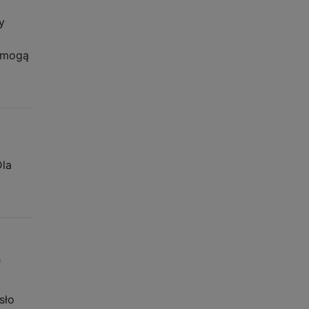
y
e mogą
Dla
e
sło