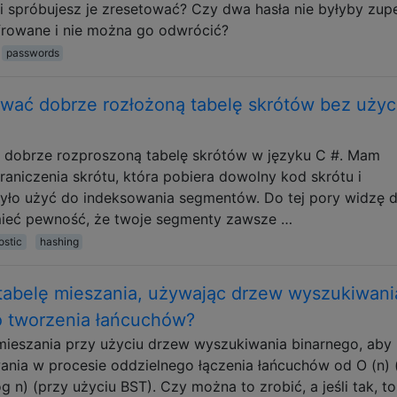
li spróbujesz je zresetować? Czy dwa hasła nie byłyby zupe
yfrowane i nie można go odwrócić?
passwords
ać dobrze rozłożoną tabelę skrótów bez użyc
dobrze rozproszoną tabelę skrótów w języku C #. Mam
niczenia skrótu, która pobiera dowolny kod skrótu i ​​
było użyć do indeksowania segmentów. Do tej pory widzę 
 mieć pewność, że twoje segmenty zawsze …
ostic
hashing
tabelę mieszania, używając drzew wyszukiwani
o tworzenia łańcuchów?
ieszania przy użyciu drzew wyszukiwania binarnego, aby
nia w procesie oddzielnego łączenia łańcuchów od O (n) 
og n) (przy użyciu BST). Czy można to zrobić, a jeśli tak, t