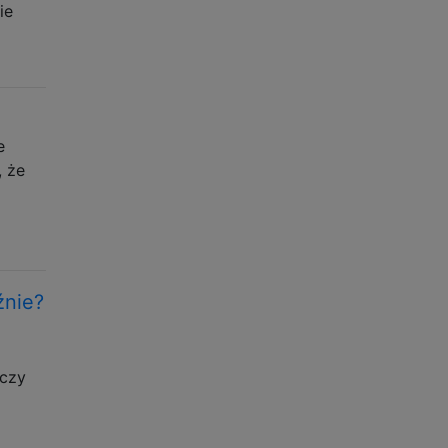
ie
e
, że
źnie?
 czy