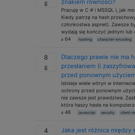
znakiem równości?
Pracuję w C # i MSSQL i, jak m
Kiedy patrzę na hash przechow
członkostwa aspnet). Zawsze b
wydają się kończyć jednym lu
64
hashing
character-encoding
Dlaczego prawie nie ma h
8
przesłaniem (i zaszyfrow
przed ponownym użyciem
Istnieje wiele witryn w Intern
ochrony przed ponownym użyciem
nie zawsze jest prawdziwe. Zast
która haszy hasła na komputerze
46
javascript
security
client-re
Jaka jest różnica między
4