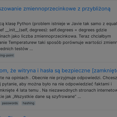
zowanie zmiennoprzecinkowe z przybliżoną
 klasę Python (problem istnieje w Javie tak samo z equal
 __init__(self, degrees): self.degrees = degrees gdzie
inach jako liczba zmiennoprzecinkowa. Teraz chciałbym
zanie Temperaturew taki sposób porównuje wartości zmien
rednich testów …
ting-point
m, że witryna i hasła są bezpieczne [zamknięt
rte na opiniach . Obecnie nie przyjmuje odpowiedzi. Chces
j pytanie, aby można było na nie odpowiedzieć faktami i
amknięte 4 lata temu . Na niezawodnych stronach internet
ie jak „Wszystkie dane są szyfrowane” …
passwords
hashing