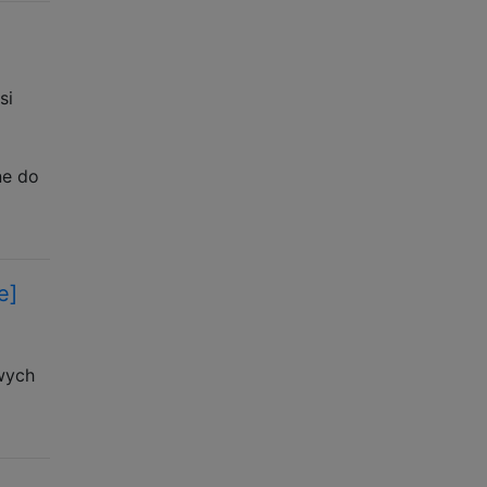
si
ne do
e]
z
owych