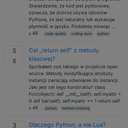
Stwierdzenie, że kod jest pythonowy,
oznacza, że ​​dobrze używa idiomów
Pythona, że ​​jest naturalny lub wykazuje
płynność w języku. Podobnie mówiąc …
46
code-quality
coding-style
python
Cel „return self” z metody
5
klasowej?
Spotkałem coś takiego w projekcie open
source. Metody modyfikujące atrybuty
instancji zwracają odwołanie do instancji.
Jaki jest cel tego konstruktu? class
Foo(object): def __init__(self): self.myattr =
0 def bar(self): self.myattr += 1 return self
46
python
method-chaining
Dlaczego Python, a nie Lua?
3