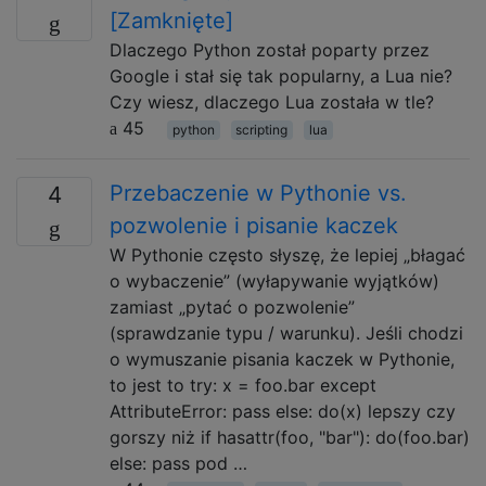
[Zamknięte]
Dlaczego Python został poparty przez
Google i stał się tak popularny, a Lua nie?
Czy wiesz, dlaczego Lua została w tle?
45
python
scripting
lua
Przebaczenie w Pythonie vs.
4
pozwolenie i pisanie kaczek
W Pythonie często słyszę, że lepiej „błagać
o wybaczenie” (wyłapywanie wyjątków)
zamiast „pytać o pozwolenie”
(sprawdzanie typu / warunku). Jeśli chodzi
o wymuszanie pisania kaczek w Pythonie,
to jest to try: x = foo.bar except
AttributeError: pass else: do(x) lepszy czy
gorszy niż if hasattr(foo, "bar"): do(foo.bar)
else: pass pod …