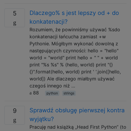
Dlaczego% s jest lepszy od + do
5
konkatenacji?
Rozumiem, że powinniśmy używać %sdo
konkatenacji łańcucha zamiast +w
Pythonie. Mógłbym wykonać dowolną z
następujących czynności: hello = "hello"
world = "world" print hello + " " + world
print "%s %s" % (hello, world) print "{}
{}".format(hello, world) print ' '.join([hello,
world]) Ale dlaczego miałbym używać
czegoś innego niż …
88
python
strings
Sprawdź obsługę pierwszej kontra
9
wyjątku?
Pracuję nad książką „Head First Python” (to