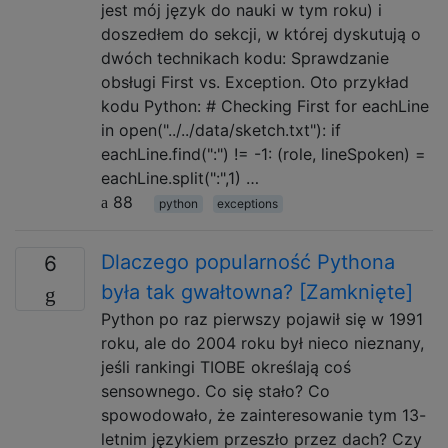
jest mój język do nauki w tym roku) i
doszedłem do sekcji, w której dyskutują o
dwóch technikach kodu: Sprawdzanie
obsługi First vs. Exception. Oto przykład
kodu Python: # Checking First for eachLine
in open("../../data/sketch.txt"): if
eachLine.find(":") != -1: (role, lineSpoken) =
eachLine.split(":",1) …
88
python
exceptions
Dlaczego popularność Pythona
6
była tak gwałtowna? [Zamknięte]
Python po raz pierwszy pojawił się w 1991
roku, ale do 2004 roku był nieco nieznany,
jeśli rankingi TIOBE określają coś
sensownego. Co się stało? Co
spowodowało, że zainteresowanie tym 13-
letnim językiem przeszło przez dach? Czy