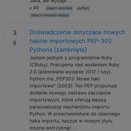
Java, ale wydaje …
40
object-oriented
python
object-oriented-design
Doświadczenie dotyczące nowych
3
haków importowych PEP-302
Pythona [zamknięte]
Jestem jednym z programistów Ruby
(CRuby). Pracujemy nad wydaniem Ruby
2.0 (planowane wydanie 2012 / luty).
Python ma „PEP302: Nowe haki
importowe” (2003): Ten PEP proponuje
dodanie nowego zestawu zaczepów
importowych, które oferują lepszą
personalizację mechanizmu importu
Python. W przeciwieństwie do obecnego
haka importu, haczyk w nowym stylu
można wstrzyknąć …