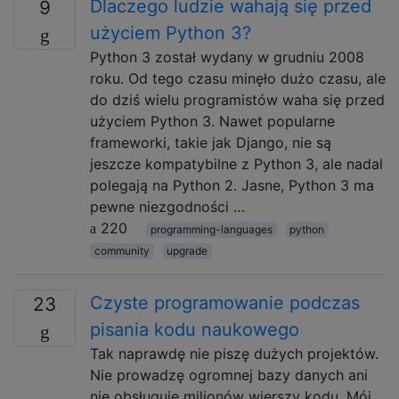
Dlaczego ludzie wahają się przed
9
użyciem Python 3?
Python 3 został wydany w grudniu 2008
roku. Od tego czasu minęło dużo czasu, ale
do dziś wielu programistów waha się przed
użyciem Python 3. Nawet popularne
frameworki, takie jak Django, nie są
jeszcze kompatybilne z Python 3, ale nadal
polegają na Python 2. Jasne, Python 3 ma
pewne niezgodności …
220
programming-languages
python
community
upgrade
Czyste programowanie podczas
23
pisania kodu naukowego
Tak naprawdę nie piszę dużych projektów.
Nie prowadzę ogromnej bazy danych ani
nie obsługuję milionów wierszy kodu. Mój