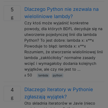
Dlaczego Python nie zezwala na
5
wieloliniowe lambdy?
Czy ktoś może wyjaśnić konkretne
powody, dla których BDFL decyduje się na
utworzenie pojedynczej linii dla lambda
Python? To jest dobre: lambda x: x**x
Powoduje to błąd: lambda x: x**x
Rozumiem, że stworzenie wieloliniowej linii
lambda „zakłóciłoby” normalne zasady
wcięć i wymagałoby dodania kolejnych
wyjątków, ale czy nie jest to …
50
lambda
python
Dlaczego iteratory w Pythonie
4
zgłaszają wyjątek?
Oto składnia iteratorów w Javie (nieco