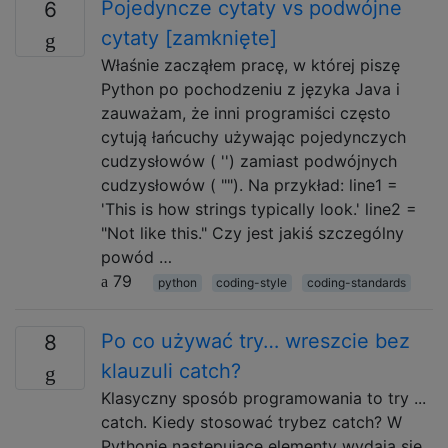
Pojedyncze cytaty vs podwójne
6
cytaty [zamknięte]
Właśnie zacząłem pracę, w której piszę
Python po pochodzeniu z języka Java i
zauważam, że inni programiści często
cytują łańcuchy używając pojedynczych
cudzysłowów ( '') zamiast podwójnych
cudzysłowów ( ""). Na przykład: line1 =
'This is how strings typically look.' line2 =
"Not like this." Czy jest jakiś szczególny
powód …
79
python
coding-style
coding-standards
Po co używać try… wreszcie bez
8
klauzuli catch?
Klasyczny sposób programowania to try ...
catch. Kiedy stosować trybez catch? W
Pythonie następujące elementy wydają się