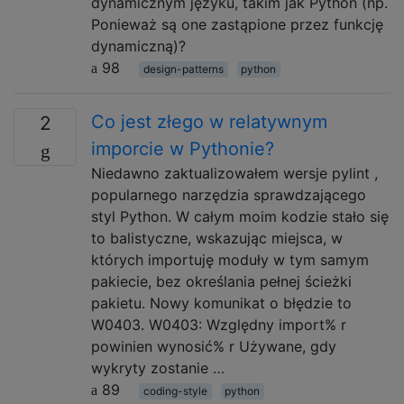
dynamicznym języku, takim jak Python (np.
Ponieważ są one zastąpione przez funkcję
dynamiczną)?
98
design-patterns
python
Co jest złego w relatywnym
2
imporcie w Pythonie?
Niedawno zaktualizowałem wersje pylint ,
popularnego narzędzia sprawdzającego
styl Python. W całym moim kodzie stało się
to balistyczne, wskazując miejsca, w
których importuję moduły w tym samym
pakiecie, bez określania pełnej ścieżki
pakietu. Nowy komunikat o błędzie to
W0403. W0403: Względny import% r
powinien wynosić% r Używane, gdy
wykryty zostanie …
89
coding-style
python