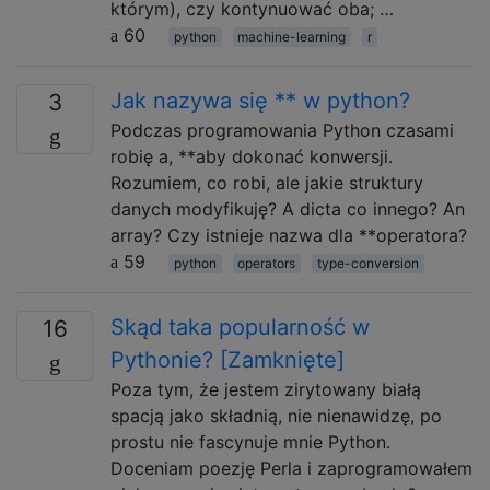
którym), czy kontynuować oba; …
60
python
machine-learning
r
Jak nazywa się ** w python?
3
Podczas programowania Python czasami
robię a, **aby dokonać konwersji.
Rozumiem, co robi, ale jakie struktury
danych modyfikuję? A dicta co innego? An
array? Czy istnieje nazwa dla **operatora?
59
python
operators
type-conversion
Skąd taka popularność w
16
Pythonie? [Zamknięte]
Poza tym, że jestem zirytowany białą
spacją jako składnią, nie nienawidzę, po
prostu nie fascynuje mnie Python.
Doceniam poezję Perla i zaprogramowałem