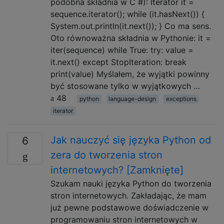
podobna składnia w C #): Iterator it =
sequence.iterator(); while (it.hasNext()) {
System.out.println(it.next()); } Co ma sens.
Oto równoważna składnia w Pythonie: it =
iter(sequence) while True: try: value =
it.next() except StopIteration: break
print(value) Myślałem, że wyjątki powinny
być stosowane tylko w wyjątkowych …
48
python
language-design
exceptions
iterator
Jak nauczyć się języka Python od
6
zera do tworzenia stron
internetowych? [Zamknięte]
Szukam nauki języka Python do tworzenia
stron internetowych. Zakładając, że mam
już pewne podstawowe doświadczenie w
programowaniu stron internetowych w