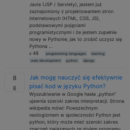
Javie (JSP / Servlety), jestem już
zaznajomiony z projektowaniem stron
internetowych (HTML, CSS, JS),
podstawowymi pojęciami
programistycznymi i że jestem zupełnie
nowy w Pythonie, jak to zrobić uczysz się
Pythona …
48
programming-languages
learning
web-development
python
django
Jak mogę nauczyć się efektywnie
8
pisać kod w języku Python?
Wyszukiwanie w Google hasła „python”
ujawnia szeroki zakres interpretacji. Strona
wikipedia mówi: Powszechnym
neologizmem w społeczności Python jest
python, który może mieć szeroki zakres
znaczeń związanych ze stylem programu.