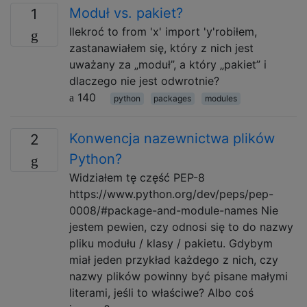
Moduł vs. pakiet?
1
Ilekroć to from 'x' import 'y'robiłem,
zastanawiałem się, który z nich jest
uważany za „moduł”, a który „pakiet” i
dlaczego nie jest odwrotnie?
140
python
packages
modules
Konwencja nazewnictwa plików
2
Python?
Widziałem tę część PEP-8
https://www.python.org/dev/peps/pep-
0008/#package-and-module-names Nie
jestem pewien, czy odnosi się to do nazwy
pliku modułu / klasy / pakietu. Gdybym
miał jeden przykład każdego z nich, czy
nazwy plików powinny być pisane małymi
literami, jeśli to właściwe? Albo coś