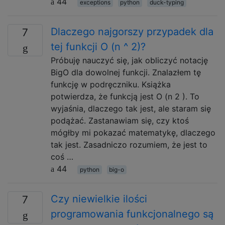
44
exceptions
python
duck-typing
Dlaczego najgorszy przypadek dla
7
tej funkcji O (n ^ 2)?
Próbuję nauczyć się, jak obliczyć notację
BigO dla dowolnej funkcji. Znalazłem tę
funkcję w podręczniku. Książka
potwierdza, że ​​funkcją jest O (n 2 ). To
wyjaśnia, dlaczego tak jest, ale staram się
podążać. Zastanawiam się, czy ktoś
mógłby mi pokazać matematykę, dlaczego
tak jest. Zasadniczo rozumiem, że jest to
coś …
44
python
big-o
Czy niewielkie ilości
7
programowania funkcjonalnego są