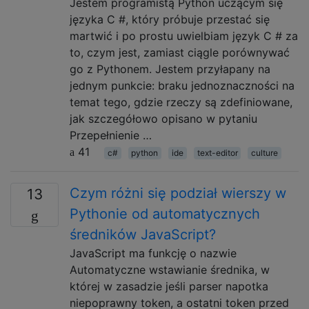
Jestem programistą Python uczącym się
języka C #, który próbuje przestać się
martwić i po prostu uwielbiam język C # za
to, czym jest, zamiast ciągle porównywać
go z Pythonem. Jestem przyłapany na
jednym punkcie: braku jednoznaczności na
temat tego, gdzie rzeczy są zdefiniowane,
jak szczegółowo opisano w pytaniu
Przepełnienie …
41
c#
python
ide
text-editor
culture
Czym różni się podział wierszy w
13
Pythonie od automatycznych
średników JavaScript?
JavaScript ma funkcję o nazwie
Automatyczne wstawianie średnika, w
której w zasadzie jeśli parser napotka
niepoprawny token, a ostatni token przed