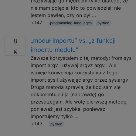
(nazywając go mędrcem tylko dlatego, że
nie mam pojęcia, kto to powiedział; nie
jestem pewien, czy on był …
147
programming-languages
python
„moduł importu” vs. „z funkcji
8
importu modułu”
Zawsze korzystałem z tej metody: from sys
import argv i używaj argvz argv . Ale
istnieje konwencja korzystania z tego:
import sys i używając argv przez sys.argv
Druga metoda sprawia, że ​​kod sam się
dokumentuje i ja (naprawdę) go
przestrzegam. Ale wolę pierwszą metodę,
ponieważ jest szybka, ponieważ
importujemy tylko …
143
python