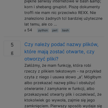
piękne serwisy internetowe w bash &amp;
korn i shebang gnuplot. Piszę dokumenty
troffi nie mam nic przeciwko REXX. Nie
znaleziono żadnych tcl bardziej użyteczne
lat temu, ale co …
54
python
perl
bash
Czy należy podać nazwy plików,
5
które mają zostać otwarte, czy
otworzyć pliki?
Załóżmy, że mam funkcję, która robi
rzeczy z plikiem tekstowym - na przykład
czyta z niego i usuwa słowo „a”. Mógłbym
albo przekazać nazwę pliku i obsłużyć
otwieranie / zamykanie w funkcji, albo
przekazywać otwarty plik i oczekiwać, że
ktokolwiek go wywoła, zajmie się jego
zamknięciem. Pierwszy sposób wydaje się