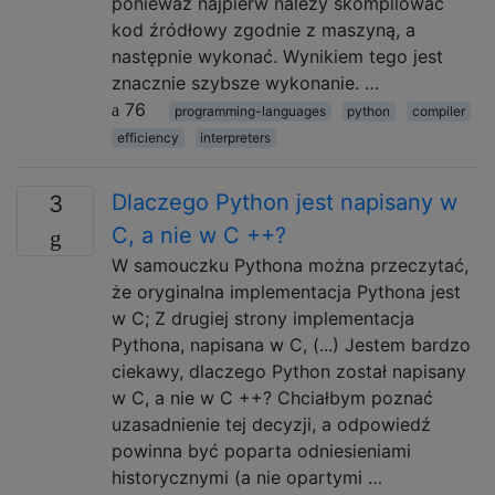
ponieważ najpierw należy skompilować
kod źródłowy zgodnie z maszyną, a
następnie wykonać. Wynikiem tego jest
znacznie szybsze wykonanie. …
76
programming-languages
python
compiler
efficiency
interpreters
Dlaczego Python jest napisany w
3
C, a nie w C ++?
W samouczku Pythona można przeczytać,
że oryginalna implementacja Pythona jest
w C; Z drugiej strony implementacja
Pythona, napisana w C, (...) Jestem bardzo
ciekawy, dlaczego Python został napisany
w C, a nie w C ++? Chciałbym poznać
uzasadnienie tej decyzji, a odpowiedź
powinna być poparta odniesieniami
historycznymi (a nie opartymi …