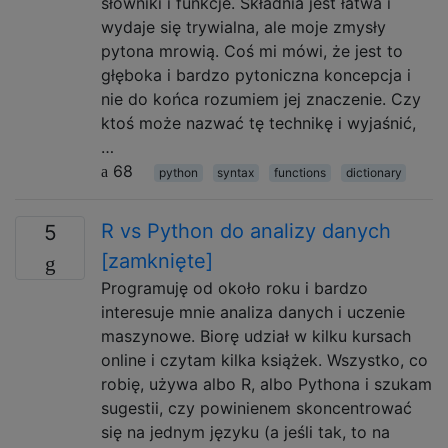
słowniki i funkcje. Składnia jest łatwa i
wydaje się trywialna, ale moje zmysły
pytona mrowią. Coś mi mówi, że jest to
głęboka i bardzo pytoniczna koncepcja i
nie do końca rozumiem jej znaczenie. Czy
ktoś może nazwać tę technikę i wyjaśnić,
…
68
python
syntax
functions
dictionary
R vs Python do analizy danych
5
[zamknięte]
Programuję od około roku i bardzo
interesuje mnie analiza danych i uczenie
maszynowe. Biorę udział w kilku kursach
online i czytam kilka książek. Wszystko, co
robię, używa albo R, albo Pythona i szukam
sugestii, czy powinienem skoncentrować
się na jednym języku (a jeśli tak, to na