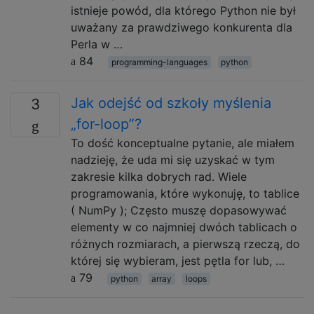
istnieje powód, dla którego Python nie był
uważany za prawdziwego konkurenta dla
Perla w …
84
programming-languages
python
Jak odejść od szkoły myślenia
3
„for-loop”?
To dość konceptualne pytanie, ale miałem
nadzieję, że uda mi się uzyskać w tym
zakresie kilka dobrych rad. Wiele
programowania, które wykonuję, to tablice
( NumPy ); Często muszę dopasowywać
elementy w co najmniej dwóch tablicach o
różnych rozmiarach, a pierwszą rzeczą, do
której się wybieram, jest pętla for lub, …
79
python
array
loops