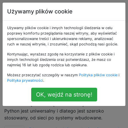
Inżynieria
Tagi
Używamy plików cookie
Account
oprogramowania
Używamy plików cookie i innych technologii śledzenia w celu
Pytania otagowane
poprawy komfortu przeglądania naszej witryny, aby wyświetlać
spersonalizowane treści i ukierunkowane reklamy, analizować
ruch w naszej witrynie, i zrozumieć, skąd pochodzą nasi goście.
jako python
Kontynuując, wyrażasz zgodę na korzystanie z plików cookie i
innych technologii śledzenia oraz potwierdzasz, że masz co
Python to dynamicznie typowany, interpretowany
najmniej 16 lat lub zgodę rodzica lub opiekuna.
język programowania wysokiego poziomu. Jego
Możesz przeczytać szczegóły w naszym
Polityka plików cookie
i
konstrukcja skupia się na przejrzystej składni,
Polityka prywatności
.
intuicyjnym podejściu do programowania obiektowego
i uczynieniu właściwego sposobu robienia rzeczy
OK, wejdź na stronę!
oczywistymi. Python obsługuje moduły i wyjątki oraz
ma obszerną bibliotekę standardowych modułów.
Python jest uniwersalny i dlatego jest szeroko
stosowany, od sieci po systemy wbudowane.