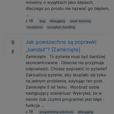
mówimy o wyjątkach jako błędach,
dlaczego po prostu nie nazwać go błędem,
…
18
bug
debugging
issue-tracking
exceptions
exception-handling
Jak powszechne są poprawki
9
„bandaż”? [Zamknięte]
Zamknięte . To pytanie musi być bardziej
skoncentrowane . Obecnie nie przyjmuje
odpowiedzi. Chcesz poprawić to pytanie?
Zaktualizuj pytanie, aby skupiało się tylko
na jednym problemie, edytując ten post .
Zamknięte 5 lat temu . Wyobraź sobie
następujący scenariusz: Wykryłeś, że w
twoim (lub czyimś programie) jest błąd -
funkcja …
18
programming-practices
debugging