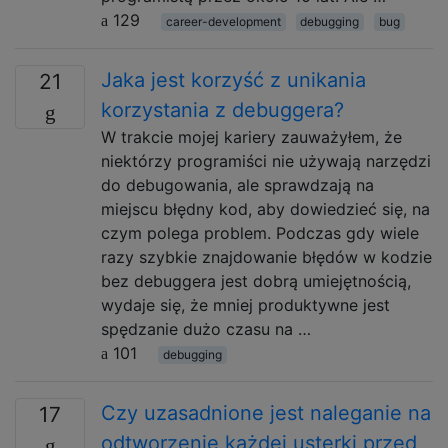
129
career-development
debugging
bug
Jaka jest korzyść z unikania
21
korzystania z debuggera?
W trakcie mojej kariery zauważyłem, że
niektórzy programiści nie używają narzędzi
do debugowania, ale sprawdzają na
miejscu błędny kod, aby dowiedzieć się, na
czym polega problem. Podczas gdy wiele
razy szybkie znajdowanie błędów w kodzie
bez debuggera jest dobrą umiejętnością,
wydaje się, że mniej produktywne jest
spędzanie dużo czasu na …
101
debugging
Czy uzasadnione jest naleganie na
17
odtworzenie każdej usterki przed