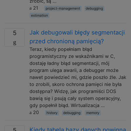
zrobić, są …
21
project-management
debugging
estimation
Jak debugowali błędy segmentacji
5
przed chronioną pamięcią?
Teraz, kiedy popełniam błąd
programistyczny ze wskaźnikami w C,
dostaję ładny błąd segmentacji, mój
program ulega awarii, a debugger może
nawet powiedzieć mi, gdzie poszło źle. Jak
to zrobili, skoro ochrona pamięci nie była
dostępna? Widzę, jak programiści DOS
bawią się i psują cały system operacyjny,
gdy popełnił błąd. Wirtualizacja …
20
history
debugging
memory
Kiedy tabela bazy danych powinna
5