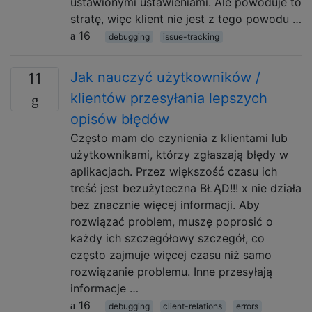
ustawionymi ustawieniami. Ale powoduje to
stratę, więc klient nie jest z tego powodu …
16
debugging
issue-tracking
Jak nauczyć użytkowników /
11
klientów przesyłania lepszych
opisów błędów
Często mam do czynienia z klientami lub
użytkownikami, którzy zgłaszają błędy w
aplikacjach. Przez większość czasu ich
treść jest bezużyteczna BŁĄD!!! x nie działa
bez znacznie więcej informacji. Aby
rozwiązać problem, muszę poprosić o
każdy ich szczegółowy szczegół, co
często zajmuje więcej czasu niż samo
rozwiązanie problemu. Inne przesyłają
informacje …
16
debugging
client-relations
errors