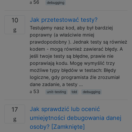
56
debugging
Jak przetestować testy?
10
Testujemy nasz kod, aby był bardziej
poprawny (a właściwie mniej
prawdopodobny ). Jednak testy są również
kodem - mogą również zawierać błędy. A
jeśli twoje testy są błędne, prawie nie
poprawiają kodu. Mogę wymyślić trzy
możliwe typy błędów w testach: Błędy
logiczne, gdy programista źle zrozumiał
dane zadanie, a testy …
53
unit-testing
tdd
debugging
Jak sprawdzić lub ocenić
17
umiejętności debugowania danej
osoby? [Zamknięte]