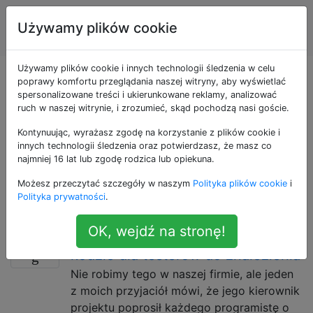
Inżynieria
Tagi
Używamy plików cookie
Account
oprogramowania
Używamy plików cookie i innych technologii śledzenia w celu
Pytania otagowane
poprawy komfortu przeglądania naszej witryny, aby wyświetlać
spersonalizowane treści i ukierunkowane reklamy, analizować
ruch w naszej witrynie, i zrozumieć, skąd pochodzą nasi goście.
jako debugging
Kontynuując, wyrażasz zgodę na korzystanie z plików cookie i
innych technologii śledzenia oraz potwierdzasz, że masz co
Debugowanie to proces sprawdzania stanu programu
najmniej 16 lat lub zgodę rodzica lub opiekuna.
- zwykle za pomocą narzędzia do debugowania -
Możesz przeczytać szczegóły w naszym
Polityka plików cookie
i
podczas jego działania i próby znalezienia błędów,
Polityka prywatności
.
które powodują jego nieprawidłowe działanie.
OK, wejdź na stronę!
Pozostawienie celowych błędów w
21
kodzie dla testerów do znalezienia
Nie robimy tego w naszej firmie, ale jeden
z moich przyjaciół mówi, że jego kierownik
projektu poprosił każdego programistę o