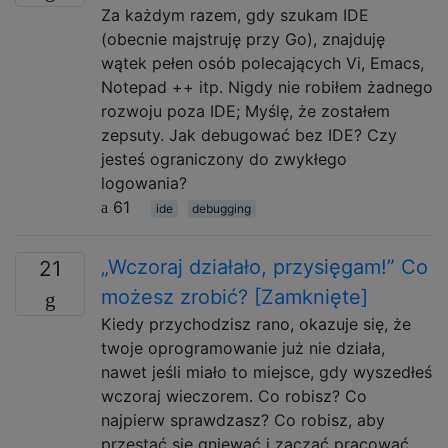
Za każdym razem, gdy szukam IDE
(obecnie majstruję przy Go), znajduję
wątek pełen osób polecających Vi, Emacs,
Notepad ++ itp. Nigdy nie robiłem żadnego
rozwoju poza IDE; Myślę, że zostałem
zepsuty. Jak debugować bez IDE? Czy
jesteś ograniczony do zwykłego
logowania?
61
ide
debugging
„Wczoraj działało, przysięgam!” Co
21
możesz zrobić? [Zamknięte]
Kiedy przychodzisz rano, okazuje się, że
twoje oprogramowanie już nie działa,
nawet jeśli miało to miejsce, gdy wyszedłeś
wczoraj wieczorem. Co robisz? Co
najpierw sprawdzasz? Co robisz, aby
przestać się gniewać i zacząć pracować