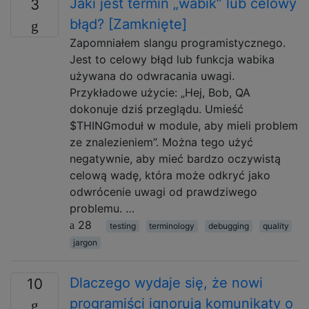
Jaki jest termin „wabik” lub celowy
3
błąd? [Zamknięte]
Zapomniałem slangu programistycznego.
Jest to celowy błąd lub funkcja wabika
używana do odwracania uwagi.
Przykładowe użycie: „Hej, Bob, QA
dokonuje dziś przeglądu. Umieść
$THINGmoduł w module, aby mieli problem
ze znalezieniem”. Można tego użyć
negatywnie, aby mieć bardzo oczywistą
celową wadę, która może odkryć jako
odwrócenie uwagi od prawdziwego
problemu. …
28
testing
terminology
debugging
quality
jargon
Dlaczego wydaje się, że nowi
10
programiści ignorują komunikaty o