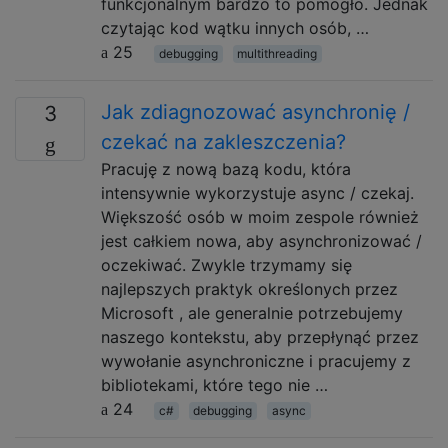
funkcjonalnym bardzo to pomogło. Jednak
czytając kod wątku innych osób, …
25
debugging
multithreading
Jak zdiagnozować asynchronię /
3
czekać na zakleszczenia?
Pracuję z nową bazą kodu, która
intensywnie wykorzystuje async / czekaj.
Większość osób w moim zespole również
jest całkiem nowa, aby asynchronizować /
oczekiwać. Zwykle trzymamy się
najlepszych praktyk określonych przez
Microsoft , ale generalnie potrzebujemy
naszego kontekstu, aby przepłynąć przez
wywołanie asynchroniczne i pracujemy z
bibliotekami, które tego nie …
24
c#
debugging
async