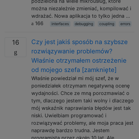
podzielona na wiele mikrousług, które
można niezależnie zmieniać, kompilować i
wdrażać. Nowa aplikacja to tylko jedna …
166
interfaces
debugging
coupling
errors
Czy jest jakiś sposób na szybsze
16
rozwiązywanie problemów?
Właśnie otrzymałem ostrzeżenie
od mojego szefa [zamknięte]
Właśnie powiedział mi mój szef, że w
poniedziałek otrzymam negatywną ocenę
wydajności. Chce ze mną porozmawiać o
tym, dlaczego jestem taki wolny i dlaczego
mój wskaźnik naprawiania błędów jest tak
niski. Uwielbiam programować i
rozwiązywać problemy, ale moja praca jest
naprawdę bardzo trudna. Jestem
programistą przez około 10 lat. Ale …