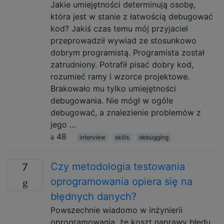
Jakie umiejętności determinują osobę,
która jest w stanie z łatwością debugować
kod? Jakiś czas temu mój przyjaciel
przeprowadził wywiad ze stosunkowo
dobrym programistą. Programista został
zatrudniony. Potrafił pisać dobry kod,
rozumieć ramy i wzorce projektowe.
Brakowało mu tylko umiejętności
debugowania. Nie mógł w ogóle
debugować, a znalezienie problemów z
jego …
48
interview
skills
debugging
Czy metodologia testowania
7
oprogramowania opiera się na
błędnych danych?
Powszechnie wiadomo w inżynierii
oprogramowania, że ​​koszt naprawy błędu