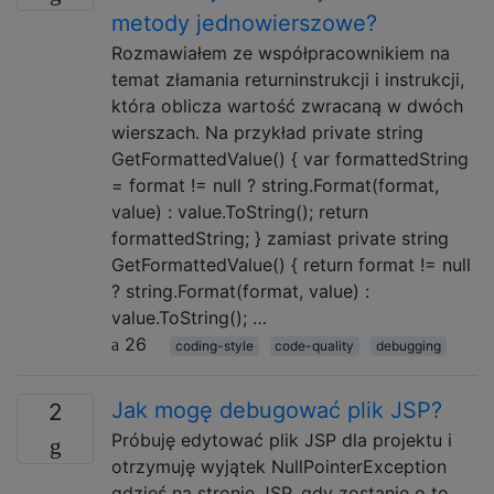
metody jednowierszowe?
Rozmawiałem ze współpracownikiem na
temat złamania returninstrukcji i instrukcji,
która oblicza wartość zwracaną w dwóch
wierszach. Na przykład private string
GetFormattedValue() { var formattedString
= format != null ? string.Format(format,
value) : value.ToString(); return
formattedString; } zamiast private string
GetFormattedValue() { return format != null
? string.Format(format, value) :
value.ToString(); …
26
coding-style
code-quality
debugging
Jak mogę debugować plik JSP?
2
Próbuję edytować plik JSP dla projektu i
otrzymuję wyjątek NullPointerException
gdzieś na stronie JSP, gdy zostanie o to