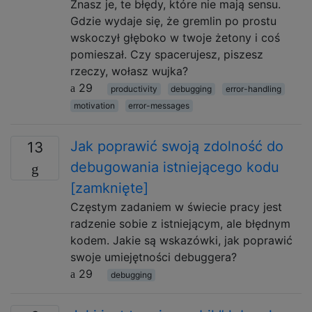
Znasz je, te błędy, które nie mają sensu.
Gdzie wydaje się, że gremlin po prostu
wskoczył głęboko w twoje żetony i coś
pomieszał. Czy spacerujesz, piszesz
rzeczy, wołasz wujka?
29
productivity
debugging
error-handling
motivation
error-messages
Jak poprawić swoją zdolność do
13
debugowania istniejącego kodu
[zamknięte]
Częstym zadaniem w świecie pracy jest
radzenie sobie z istniejącym, ale błędnym
kodem. Jakie są wskazówki, jak poprawić
swoje umiejętności debuggera?
29
debugging