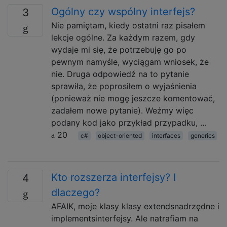
Ogólny czy wspólny interfejs?
3
Nie pamiętam, kiedy ostatni raz pisałem
lekcje ogólne. Za każdym razem, gdy
wydaje mi się, że potrzebuję go po
pewnym namyśle, wyciągam wniosek, że
nie. Druga odpowiedź na to pytanie
sprawiła, że ​​poprosiłem o wyjaśnienia
(ponieważ nie mogę jeszcze komentować,
zadałem nowe pytanie). Weźmy więc
podany kod jako przykład przypadku, …
20
c#
object-oriented
interfaces
generics
Kto rozszerza interfejsy? I
4
dlaczego?
AFAIK, moje klasy klasy extendsnadrzędne i
implementsinterfejsy. Ale natrafiam na