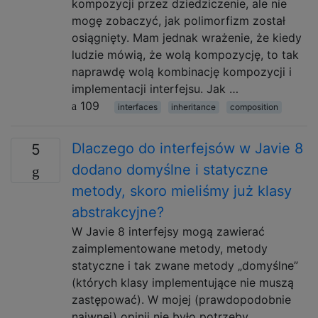
kompozycji przez dziedziczenie, ale nie
mogę zobaczyć, jak polimorfizm został
osiągnięty. Mam jednak wrażenie, że kiedy
ludzie mówią, że wolą kompozycję, to tak
naprawdę wolą kombinację kompozycji i
implementacji interfejsu. Jak …
109
interfaces
inheritance
composition
Dlaczego do interfejsów w Javie 8
5
dodano domyślne i statyczne
metody, skoro mieliśmy już klasy
abstrakcyjne?
W Javie 8 interfejsy mogą zawierać
zaimplementowane metody, metody
statyczne i tak zwane metody „domyślne”
(których klasy implementujące nie muszą
zastępować). W mojej (prawdopodobnie
naiwnej) opinii nie było potrzeby