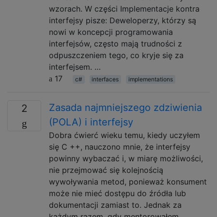
wzorach. W części Implementacje kontra
interfejsy pisze: Deweloperzy, którzy są
nowi w koncepcji programowania
interfejsów, często mają trudności z
odpuszczeniem tego, co kryje się za
interfejsem. …
17
c#
interfaces
implementations
Zasada najmniejszego zdziwienia
2
(POLA) i interfejsy
Dobra ćwierć wieku temu, kiedy uczyłem
się C ++, nauczono mnie, że interfejsy
powinny wybaczać i, w miarę możliwości,
nie przejmować się kolejnością
wywoływania metod, ponieważ konsument
może nie mieć dostępu do źródła lub
dokumentacji zamiast to. Jednak za
każdym razem, gdy mentorowałem