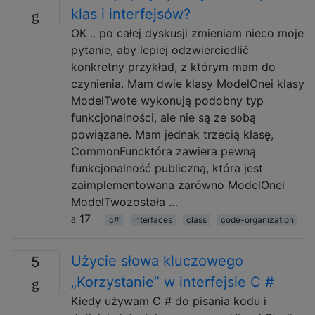
klas i interfejsów?
OK .. po całej dyskusji zmieniam nieco moje
pytanie, aby lepiej odzwierciedlić
konkretny przykład, z którym mam do
czynienia. Mam dwie klasy ModelOnei klasy
ModelTwote wykonują podobny typ
funkcjonalności, ale nie są ze sobą
powiązane. Mam jednak trzecią klasę,
CommonFuncktóra zawiera pewną
funkcjonalność publiczną, która jest
zaimplementowana zarówno ModelOnei
ModelTwozostała …
17
c#
interfaces
class
code-organization
Użycie słowa kluczowego
5
„Korzystanie” w interfejsie C #
Kiedy używam C # do pisania kodu i