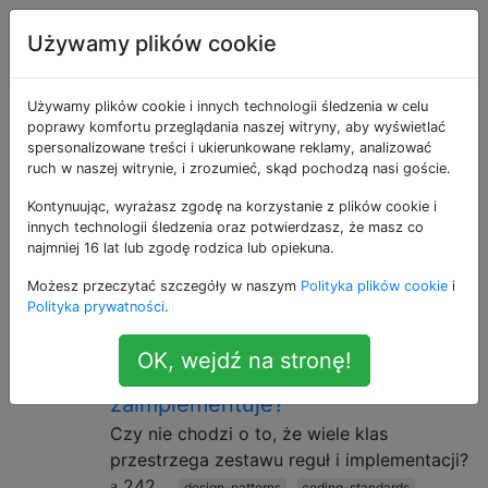
Inżynieria
Tagi
Używamy plików cookie
Account
oprogramowania
Używamy plików cookie i innych technologii śledzenia w celu
Pytania otagowane
poprawy komfortu przeglądania naszej witryny, aby wyświetlać
spersonalizowane treści i ukierunkowane reklamy, analizować
ruch w naszej witrynie, i zrozumieć, skąd pochodzą nasi goście.
jako interfaces
Kontynuując, wyrażasz zgodę na korzystanie z plików cookie i
innych technologii śledzenia oraz potwierdzasz, że masz co
Pytania dotyczące zagadnień związanych z
najmniej 16 lat lub zgodę rodzica lub opiekuna.
projektowaniem interfejsu, takich jak programowanie
Możesz przeczytać szczegóły w naszym
Polityka plików cookie
i
interfejsu.
Polityka prywatności
.
Czy muszę używać interfejsu, gdy
15
OK, wejdź na stronę!
tylko jedna klasa go
zaimplementuje?
Czy nie chodzi o to, że wiele klas
przestrzega zestawu reguł i implementacji?
242
design-patterns
coding-standards