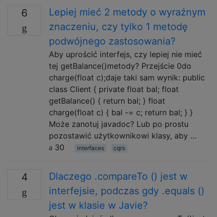
Lepiej mieć 2 metody o wyraźnym
6
znaczeniu, czy tylko 1 metodę
podwójnego zastosowania?
Aby uprościć interfejs, czy lepiej nie mieć
tej getBalance()metody? Przejście 0do
charge(float c);daje taki sam wynik: public
class Client { private float bal; float
getBalance() { return bal; } float
charge(float c) { bal -= c; return bal; } }
Może zanotuj javadoc? Lub po prostu
pozostawić użytkownikowi klasy, aby …
30
interfaces
cqrs
Dlaczego .compareTo () jest w
4
interfejsie, podczas gdy .equals ()
jest w klasie w Javie?