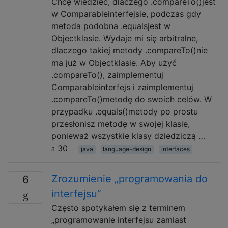
Chcę wiedzieć, dlaczego .compareTo()jest
w Comparableinterfejsie, podczas gdy
metoda podobna .equalsjest w
Objectklasie. Wydaje mi się arbitralne,
dlaczego takiej metody .compareTo()nie
ma już w Objectklasie. Aby użyć
.compareTo(), zaimplementuj
Comparableinterfejs i zaimplementuj
.compareTo()metodę do swoich celów. W
przypadku .equals()metody po prostu
przesłonisz metodę w swojej klasie,
ponieważ wszystkie klasy dziedziczą …
30
java
language-design
interfaces
Zrozumienie „programowania do
6
interfejsu”
Często spotykałem się z terminem
„programowanie interfejsu zamiast