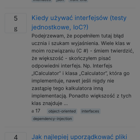
Kiedy używać interfejsów (testy
5
jednostkowe, IoC?)
Podejrzewam, że popełniłem tutaj błąd
ucznia i szukam wyjaśnienia. Wiele klas w
moim rozwiązaniu (C #) - śmiem twierdzić,
że większość - skończyłem pisać
odpowiedni interfejs. Np. Interfejs
„ICalculator” i klasa „Calculator”, która go
implementuje, nawet jeśli nigdy nie
zastąpię tego kalkulatora inną
implementacją. Ponadto większość z tych
klas znajduje …
17
object-oriented
interfaces
dependency-injection
Jak najlepiej uporządkować pliki
4