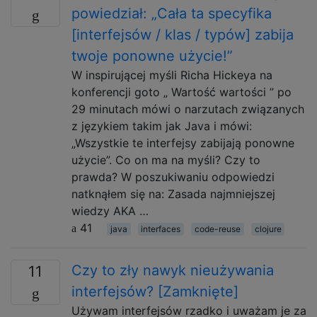
powiedział: „Cała ta specyfika
[interfejsów / klas / typów] zabija
twoje ponowne użycie!”
W inspirującej myśli Richa Hickeya na
konferencji goto „ Wartość wartości ” po
29 minutach mówi o narzutach związanych
z językiem takim jak Java i mówi:
„Wszystkie te interfejsy zabijają ponowne
użycie”. Co on ma na myśli? Czy to
prawda? W poszukiwaniu odpowiedzi
natknąłem się na: Zasada najmniejszej
wiedzy AKA …
41
java
interfaces
code-reuse
clojure
Czy to zły nawyk nieużywania
11
interfejsów? [Zamknięte]
Używam interfejsów rzadko i uważam je za