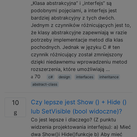
„Klasa abstrakcyjna” i „interfejs” są
podobnymi pojęciami, a interfejs jest
bardziej abstrakcyjny z tych dwóch.
Jednym z czynników różnicujących jest to,
że klasy abstrakcyjne zapewniają w razie
potrzeby implementacje metod dla klas
pochodnych. Jednak w języku C # ten
czynnik różnicujący został zmniejszony
dzięki niedawnemu wprowadzeniu metod
rozszerzenia, które umożliwiają …
70
c#
design
interfaces
inheritance
abstract-class
Czy lepsze jest Show () + Hide ()
10
lub SetVisible (bool widoczne)?
Co jest lepsze i dlaczego? (Z punktu
widzenia projektowania interfejsu): a) Mieć
dwa Show()i Hide()funkcje b) Aby mieć