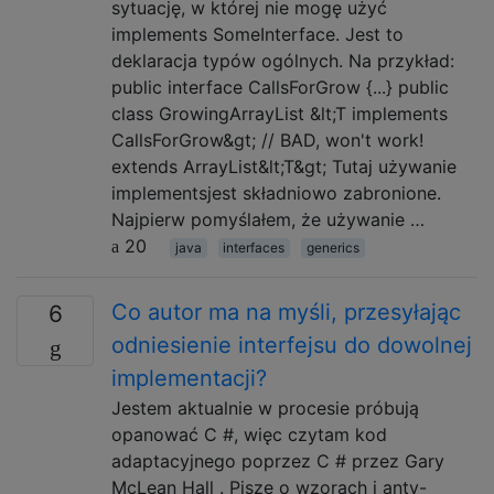
sytuację, w której nie mogę użyć
implements SomeInterface. Jest to
deklaracja typów ogólnych. Na przykład:
public interface CallsForGrow {...} public
class GrowingArrayList &lt;T implements
CallsForGrow&gt; // BAD, won't work!
extends ArrayList&lt;T&gt; Tutaj używanie
implementsjest składniowo zabronione.
Najpierw pomyślałem, że używanie …
20
java
interfaces
generics
Co autor ma na myśli, przesyłając
6
odniesienie interfejsu do dowolnej
implementacji?
Jestem aktualnie w procesie próbują
opanować C #, więc czytam kod
adaptacyjnego poprzez C # przez Gary
McLean Hall . Pisze o wzorach i anty-