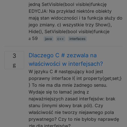
jedną SetVisible(bool visible)funkcję
EDYCJA: Na przykład niektóre obiekty
mają stan widoczności i ta funkcja służy do
jego zmiany. c) wszystkie trzy Show(),
Hide(), SetVisible(bool visible)funkcje
59
java
c++
interfaces
Dlaczego C # zezwala na
3
właściwości w interfejsach?
W języku C # następujący kod jest
poprawny interface I{ int property{get;set;}
} To nie ma dla mnie żadnego sensu.
Wydaje się to łamać jedną z
najważniejszych zasad interfejsów: brak
stanu (innymi słowy brak pól). Czy
właściwość nie tworzy niejawnego pola
prywatnego? Czy to nie byłoby naprawdę
złe dla interfejsów?