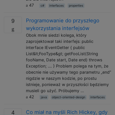
47
c#
interfaces
properties
Programowanie do przyszłego
9
wykorzystania interfejsów
Obok mnie siedzi kolega, który
zaprojektował taki interfejs: public
interface IEventGetter { public
List&lt;FooType&gt; getFooList(String
fooName, Date start, Date end) throws
Exception; .... } Problem polega na tym, że
obecnie nie używamy tego parametru „end”
nigdzie w naszym kodzie, po prostu
istnieje, ponieważ w przyszłości będziemy
musieli go użyć. Próbujemy …
42
java
object-oriented-design
interfaces
Co miał na myśli Rich Hickey, gdy
4