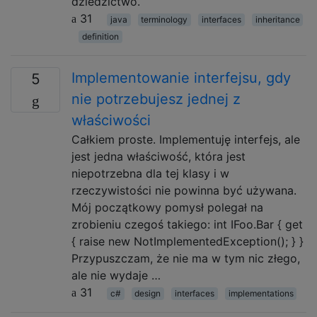
dziedzictwo.
31
java
terminology
interfaces
inheritance
definition
Implementowanie interfejsu, gdy
5
nie potrzebujesz jednej z
właściwości
Całkiem proste. Implementuję interfejs, ale
jest jedna właściwość, która jest
niepotrzebna dla tej klasy i w
rzeczywistości nie powinna być używana.
Mój początkowy pomysł polegał na
zrobieniu czegoś takiego: int IFoo.Bar { get
{ raise new NotImplementedException(); } }
Przypuszczam, że nie ma w tym nic złego,
ale nie wydaje …
31
c#
design
interfaces
implementations