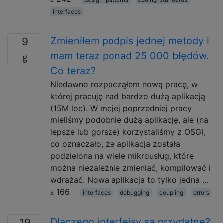
interfaces
Zmieniłem podpis jednej metody i
9
mam teraz ponad 25 000 błędów.
Co teraz?
Niedawno rozpocząłem nową pracę, w
której pracuję nad bardzo dużą aplikacją
(15M loc). W mojej poprzedniej pracy
mieliśmy podobnie dużą aplikację, ale (na
lepsze lub gorsze) korzystaliśmy z OSGi,
co oznaczało, że aplikacja została
podzielona na wiele mikrousług, które
można niezależnie zmieniać, kompilować i
wdrażać. Nowa aplikacja to tylko jedna …
166
interfaces
debugging
coupling
errors
Dlaczego interfejsy są przydatne?
19