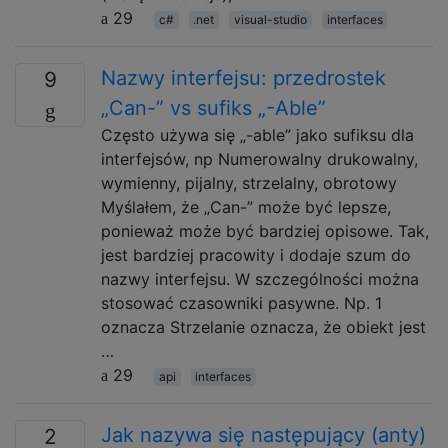
29
c#
.net
visual-studio
interfaces
Nazwy interfejsu: przedrostek
9
„Can-” vs sufiks „-Able”
Często używa się „-able” jako sufiksu dla
interfejsów, np Numerowalny drukowalny,
wymienny, pijalny, strzelalny, obrotowy
Myślałem, że „Can-” może być lepsze,
ponieważ może być bardziej opisowe. Tak,
jest bardziej pracowity i dodaje szum do
nazwy interfejsu. W szczególności można
stosować czasowniki pasywne. Np. 1
oznacza Strzelanie oznacza, że ​​obiekt jest
…
29
api
interfaces
Jak nazywa się następujący (anty)
2