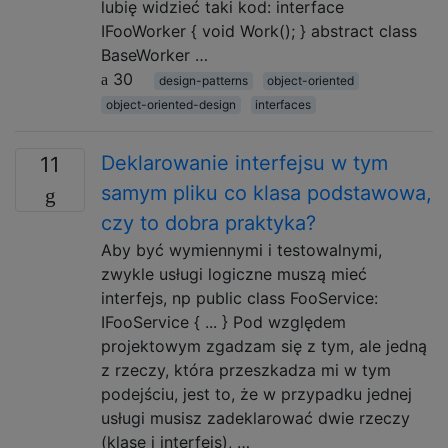
lubię widzieć taki kod: interface
IFooWorker { void Work(); } abstract class
BaseWorker …
30
design-patterns
object-oriented
object-oriented-design
interfaces
Deklarowanie interfejsu w tym
11
samym pliku co klasa podstawowa,
czy to dobra praktyka?
Aby być wymiennymi i testowalnymi,
zwykle usługi logiczne muszą mieć
interfejs, np public class FooService:
IFooService { ... } Pod względem
projektowym zgadzam się z tym, ale jedną
z rzeczy, która przeszkadza mi w tym
podejściu, jest to, że w przypadku jednej
usługi musisz zadeklarować dwie rzeczy
(klasę i interfejs), …