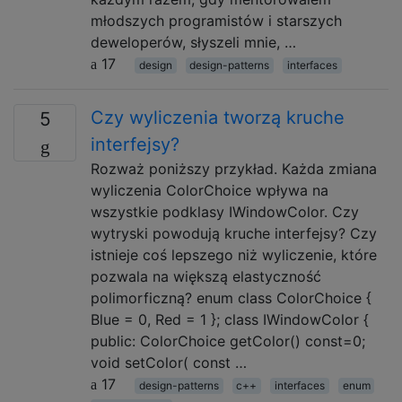
młodszych programistów i starszych
deweloperów, słyszeli mnie, …
17
design
design-patterns
interfaces
Czy wyliczenia tworzą kruche
5
interfejsy?
Rozważ poniższy przykład. Każda zmiana
wyliczenia ColorChoice wpływa na
wszystkie podklasy IWindowColor. Czy
wytryski powodują kruche interfejsy? Czy
istnieje coś lepszego niż wyliczenie, które
pozwala na większą elastyczność
polimorficzną? enum class ColorChoice {
Blue = 0, Red = 1 }; class IWindowColor {
public: ColorChoice getColor() const=0;
void setColor( const …
17
design-patterns
c++
interfaces
enum