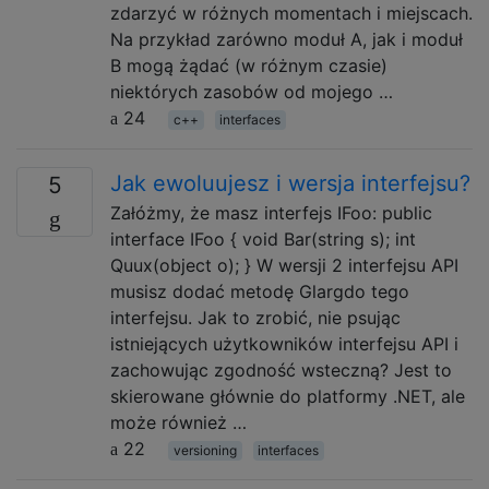
zdarzyć w różnych momentach i miejscach.
Na przykład zarówno moduł A, jak i moduł
B mogą żądać (w różnym czasie)
niektórych zasobów od mojego …
24
c++
interfaces
Jak ewoluujesz i wersja interfejsu?
5
Załóżmy, że masz interfejs IFoo: public
interface IFoo { void Bar(string s); int
Quux(object o); } W wersji 2 interfejsu API
musisz dodać metodę Glargdo tego
interfejsu. Jak to zrobić, nie psując
istniejących użytkowników interfejsu API i
zachowując zgodność wsteczną? Jest to
skierowane głównie do platformy .NET, ale
może również …
22
versioning
interfaces