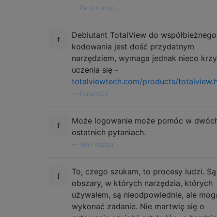
—
Berin Loritsch,
Debiutant TotalView do współbieżnego
kodowania jest dość przydatnym
narzędziem, wymaga jednak nieco krz
uczenia się -
totalviewtech.com/products/totalview.
—
Fanatic23
Może logowanie może pomóc w dwóc
ostatnich pytaniach.
—
Amir Rezaei,
To, czego szukam, to procesy ludzi. Są
obszary, w których narzędzia, których
używałem, są nieodpowiednie, ale mog
wykonać zadanie. Nie martwię się o