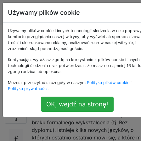
Inżynieria
Tagi
Używamy plików cookie
Account
oprogramowania
Używamy plików cookie i innych technologii śledzenia w celu popraw
Współbieżność: jak
komfortu przeglądania naszej witryny, aby wyświetlać spersonalizow
treści i ukierunkowane reklamy, analizować ruch w naszej witrynie, i
zrozumieć, skąd pochodzą nasi goście.
podchodzisz do
Kontynuując, wyrażasz zgodę na korzystanie z plików cookie i innych
projektu i debugujesz
technologii śledzenia oraz potwierdzasz, że masz co najmniej 16 lat l
zgodę rodzica lub opiekuna.
implementację?
Możesz przeczytać szczegóły w naszym
Polityka plików cookie
i
Polityka prywatności
.
OK, wejdź na stronę!
Od kilku lat rozwijam systemy współbieżne i
37
całkiem dobrze rozumiem ten temat, pomimo
braku formalnego wykształcenia (tj. Bez
dyplomu). Istnieje kilka nowych języków, o
których ostatnio ostatnio mówi się, a które m