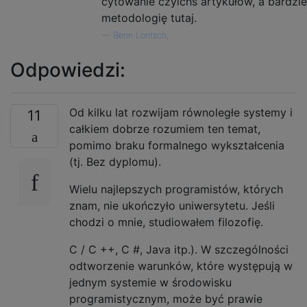
cytowanie czyichś artykułów, a bardzie
metodologię tutaj.
—
Berin Loritsch,
Odpowiedzi:
Od kilku lat rozwijam równoległe systemy i
11
całkiem dobrze rozumiem ten temat,
pomimo braku formalnego wykształcenia
(tj. Bez dyplomu).
Wielu najlepszych programistów, których
znam, nie ukończyło uniwersytetu. Jeśli
chodzi o mnie, studiowałem filozofię.
C / C ++, C #, Java itp.). W szczególności
odtworzenie warunków, które występują w
jednym systemie w środowisku
programistycznym, może być prawie