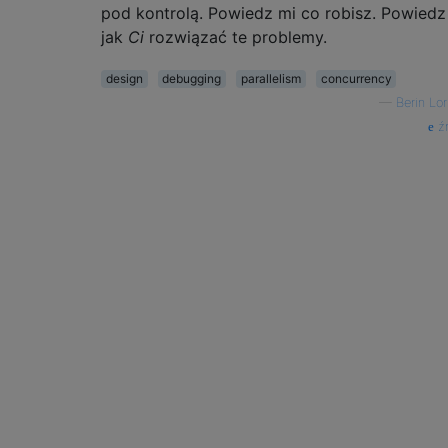
pod kontrolą. Powiedz mi co robisz. Powiedz
jak
Ci
rozwiązać te problemy.
design
debugging
parallelism
concurrency
—
Berin Lor
źr