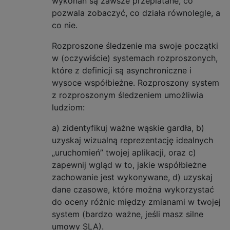
wykonań są zawsze przeplatane, co
pozwala zobaczyć, co działa równolegle, a
co nie.
Rozproszone śledzenie ma swoje początki
w (oczywiście) systemach rozproszonych,
które z definicji są asynchroniczne i
wysoce współbieżne. Rozproszony system
z rozproszonym śledzeniem umożliwia
ludziom:
a) zidentyfikuj ważne wąskie gardła, b)
uzyskaj wizualną reprezentację idealnych
„uruchomień” twojej aplikacji, oraz c)
zapewnij wgląd w to, jakie współbieżne
zachowanie jest wykonywane, d) uzyskaj
dane czasowe, które można wykorzystać
do oceny różnic między zmianami w twojej
system (bardzo ważne, jeśli masz silne
umowy SLA).