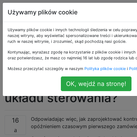
Przetwarzanie
Tagi
Używamy plików cookie
Account
sygnałów
Używamy plików cookie i innych technologii śledzenia w celu popraw
Jak radzić sobie z
naszej witryny, aby wyświetlać spersonalizowane treści i ukierunkow
ruch w naszej witrynie, i zrozumieć, skąd pochodzą nasi goście.
biegunem ujemnym
Kontynuując, wyrażasz zgodę na korzystanie z plików cookie i innych 
oraz potwierdzasz, że masz co najmniej 16 lat lub zgodę rodzica lub 
(niestabilnym) w
Możesz przeczytać szczegóły w naszym
Polityka plików cookie
i
Poli
filtrze wstępnym
OK, wejdź na stronę!
układu sterowania?
Odpowiadając więc, jak zaprojektować kontro
16
opóźnieniem czasowym pierwszego zamówi