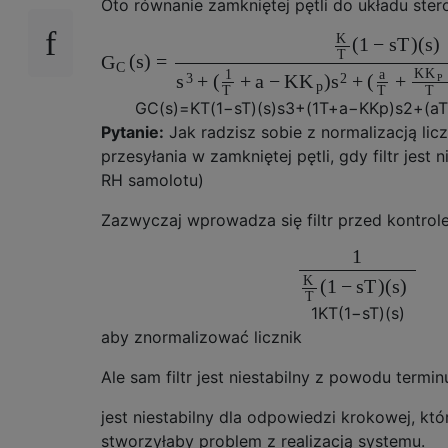
Oto równanie zamkniętej pętli do układu ster
K
(
1
−
s
T
)
(
s
)
T
(
s
)
=
G
C
K
K
1
a
3
2
+
(
+
a
−
K
)
+
(
+
s
K
s
P
p
T
T
T
G
C
(
s
)
=
K
T
(
1
−
s
T
)
(
s
)
s
3
+
(
1
T
+
a
−
K
K
p
)
s
2
+
(
a
T
Pytanie:
Jak radzisz sobie z normalizacją licz
przesyłania w zamkniętej pętli, gdy filtr jest n
RH samolotu)
Zazwyczaj wprowadza się filtr przed kontrole
1
K
(
1
−
s
T
)
(
s
)
T
1
K
T
(
1
−
s
T
)
(
s
)
aby znormalizować licznik
Ale sam filtr jest niestabilny z powodu termin
jest niestabilny dla odpowiedzi krokowej, kt
stworzyłaby problem z realizacją systemu.