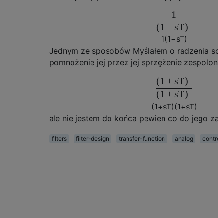
1
(
1
−
s
T
)
1
(
1
−
s
T
)
Jednym ze sposobów Myślałem o radzenia sob
pomnożenie jej przez jej sprzężenie zespolo
(
1
+
s
T
)
(
1
+
s
T
)
(
1
+
s
T
)
(
1
+
s
T
)
ale nie jestem do końca pewien co do jego za
filters
filter-design
transfer-function
analog
contr