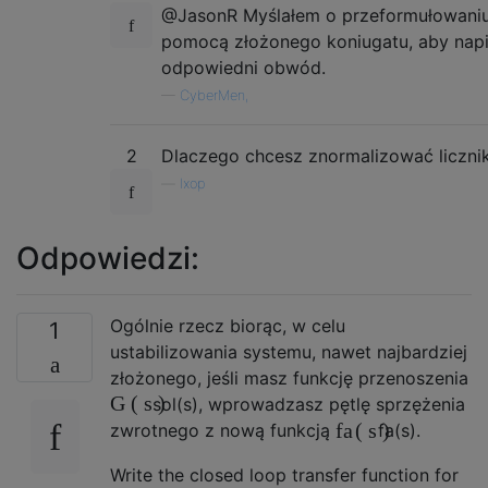
@JasonR Myślałem o przeformułowaniu
pomocą złożonego koniugatu, aby napi
odpowiedni obwód.
—
CyberMen,
2
Dlaczego chcesz znormalizować liczni
—
lxop
Odpowiedzi:
Ogólnie rzecz biorąc, w celu
1
ustabilizowania systemu, nawet najbardziej
złożonego, jeśli masz funkcję przenoszenia
G
(
s
)
sol
(
s
)
, wprowadzasz pętlę sprzężenia
fa
(
s
)
zwrotnego z nową funkcją
fa
(
s
)
.
Write the closed loop transfer function for