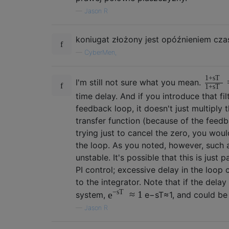
—
Jason R
koniugat złożony jest opóźnieniem cz
—
CyberMen,
1
+
s
T
I'm still not sure what you mean.
1
+
s
T
time delay. And if you introduce that fil
feedback loop, it doesn't just multiply 
transfer function (because of the feedb
trying just to cancel the zero, you woul
the loop. As you noted, however, such a
unstable. It's possible that this is just 
PI control; excessive delay in the loop 
to the integrator. Note that if the delay 
−
s
T
≈
1
e
system,
e
−
s
T
≈
1
, and could be
—
Jason R