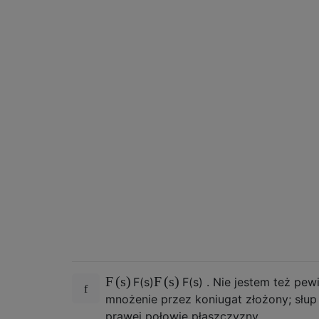
F
(
s
)
F
(
s
)
F
(
s
)
F
(
s
)
. Nie jestem też pew
mnożenie przez koniugat złożony; słup 
prawej połowie płaszczyzny.