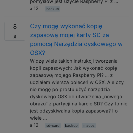
pomysłów jest użycie Raspberry Pi z …
12
backup
Czy mogę wykonać kopię
8
zapasową mojej karty SD za
pomocą Narzędzia dyskowego w
OSX?
Widzę wiele takich instrukcji tworzenia
kopii zapasowych: Jak wykonać kopię
zapasową mojego Raspberry Pi? ... z
udziałem wiersza poleceń w OSX. Ale czy
nie mogę po prostu użyć narzędzia
dyskowego OSX do utworzenia „nowego
obrazu” z partycji na karcie SD? Czy to nie
jest odzyskiwalna kopia zapasowa? I o
wiele …
12
sd-card
backup
macos