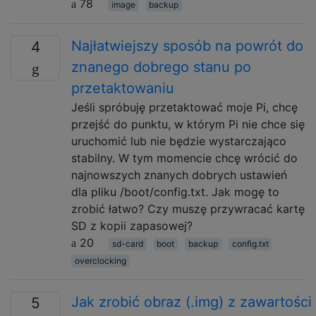
78
image
backup
Najłatwiejszy sposób na powrót do
4
znanego dobrego stanu po
przetaktowaniu
Jeśli spróbuję przetaktować moje Pi, chcę
przejść do punktu, w którym Pi nie chce się
uruchomić lub nie będzie wystarczająco
stabilny. W tym momencie chcę wrócić do
najnowszych znanych dobrych ustawień
dla pliku /boot/config.txt. Jak mogę to
zrobić łatwo? Czy muszę przywracać kartę
SD z kopii zapasowej?
20
sd-card
boot
backup
config.txt
overclocking
Jak zrobić obraz (.img) z zawartości
5