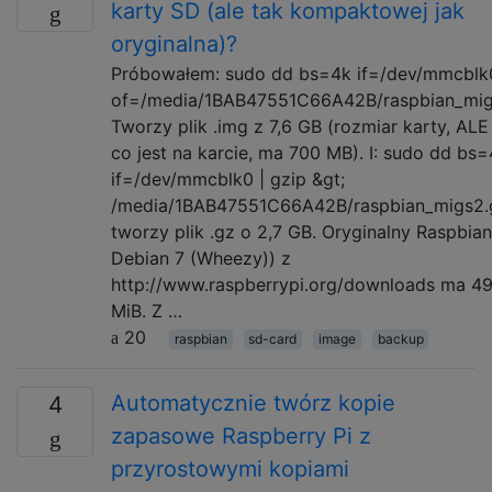
karty SD (ale tak kompaktowej jak
oryginalna)?
Próbowałem: sudo dd bs=4k if=/dev/mmcblk
of=/media/1BAB47551C66A42B/raspbian_mig
Tworzy plik .img z 7,6 GB (rozmiar karty, ALE 
co jest na karcie, ma 700 MB). I: sudo dd bs
if=/dev/mmcblk0 | gzip &gt;
/media/1BAB47551C66A42B/raspbian_migs2.
tworzy plik .gz o 2,7 GB. Oryginalny Raspbian
Debian 7 (Wheezy)) z
http://www.raspberrypi.org/downloads ma 4
MiB. Z …
20
raspbian
sd-card
image
backup
Automatycznie twórz kopie
4
zapasowe Raspberry Pi z
przyrostowymi kopiami