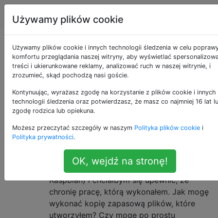
Raspberry Pi
Tagi
Account
Używamy plików cookie
Pytania otagowane
Używamy plików cookie i innych technologii śledzenia w celu popraw
komfortu przeglądania naszej witryny, aby wyświetlać spersonalizow
treści i ukierunkowane reklamy, analizować ruch w naszej witrynie, i
jako backup
zrozumieć, skąd pochodzą nasi goście.
Kontynuując, wyrażasz zgodę na korzystanie z plików cookie i innych
Pytania o to, co i jak wykonać kopię zapasową
technologii śledzenia oraz potwierdzasz, że masz co najmniej 16 lat l
Raspberry Pi
zgodę rodzica lub opiekuna.
Jak wykonać kopię zapasową
17
Możesz przeczytać szczegóły w naszym
Polityka plików cookie
i
Polityka prywatności
.
mojego Raspberry Pi?
Od kilku tygodni piszę programy dla
OK, wejdź na stronę!
mojego Raspberry Pi (z systemem
Raspbian) i chciałbym się upewnić, że
chronię pracę, którą wykonałem. Jak mogę
wykonać kopię zapasową plików, które
utworzyłem? Czy mogę po prostu