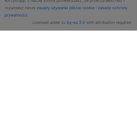
Korzystając z naszej strony potwierdzasz, że przeczytałeś(-aś) i
rozumiesz nasze
zasady używania plików cookie
i
zasady ochrony
prywatności
.
Licensed under
cc by-sa 3.0
with attribution required.