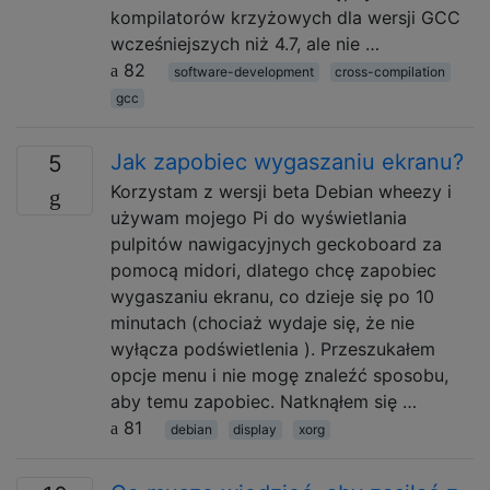
kompilatorów krzyżowych dla wersji GCC
wcześniejszych niż 4.7, ale nie …
82
software-development
cross-compilation
gcc
Jak zapobiec wygaszaniu ekranu?
5
Korzystam z wersji beta Debian wheezy i
używam mojego Pi do wyświetlania
pulpitów nawigacyjnych geckoboard za
pomocą midori, dlatego chcę zapobiec
wygaszaniu ekranu, co dzieje się po 10
minutach (chociaż wydaje się, że nie
wyłącza podświetlenia ). Przeszukałem
opcje menu i nie mogę znaleźć sposobu,
aby temu zapobiec. Natknąłem się …
81
debian
display
xorg