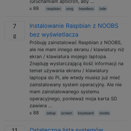
(uruchamiam apticron, aby …
88
raspbian
xorg
headless
lxde
Instalowanie Raspbian z NOOBS
7
bez wyświetlacza
Próbuję zainstalować Raspbian z NOOBS,
ale nie mam innego ekranu / klawiatury niż
ekran / klawiatura mojego laptopa.
Znajduję wystarczającą ilość informacji na
temat używania ekranu / klawiatury
laptopa do Pi, ale wtedy musisz już mieć
zainstalowany system operacyjny. Ale nie
mam zainstalowanego systemu
operacyjnego, ponieważ moja karta SD
zawiera …
88
setup
screen
keyboard
noobs
Ostateczna lista systemów
11