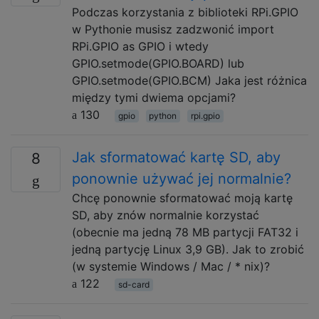
Podczas korzystania z biblioteki RPi.GPIO
w Pythonie musisz zadzwonić import
RPi.GPIO as GPIO i wtedy
GPIO.setmode(GPIO.BOARD) lub
GPIO.setmode(GPIO.BCM) Jaka jest różnica
między tymi dwiema opcjami?
130
gpio
python
rpi.gpio
Jak sformatować kartę SD, aby
8
ponownie używać jej normalnie?
Chcę ponownie sformatować moją kartę
SD, aby znów normalnie korzystać
(obecnie ma jedną 78 MB partycji FAT32 i
jedną partycję Linux 3,9 GB). Jak to zrobić
(w systemie Windows / Mac / * nix)?
122
sd-card