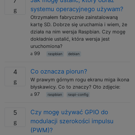
7
systemu operacyjnego używam?
Otrzymałem fabrycznie zainstalowaną
kartę SD. Dobrze się uruchamia i wiem, że
działa na nim wersja Raspbian. Czy mogę
dokładnie ustalić, która wersja jest
uruchomiona?
99
raspbian
debian
Co oznacza piorun?
4
W prawym górnym rogu ekranu miga ikona
błyskawicy. Co to znaczy? Oto zdjęcie:
97
raspbian
raspi-config
Czy mogę używać GPIO do
5
modulacji szerokości impulsu
(PWM)?