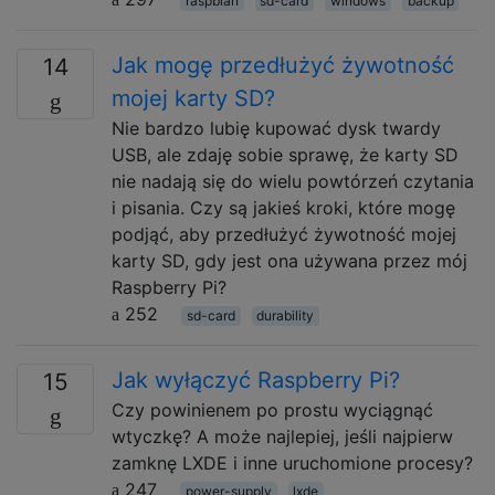
raspbian
sd-card
windows
backup
Jak mogę przedłużyć żywotność
14
mojej karty SD?
Nie bardzo lubię kupować dysk twardy
USB, ale zdaję sobie sprawę, że karty SD
nie nadają się do wielu powtórzeń czytania
i pisania. Czy są jakieś kroki, które mogę
podjąć, aby przedłużyć żywotność mojej
karty SD, gdy jest ona używana przez mój
Raspberry Pi?
252
sd-card
durability
Jak wyłączyć Raspberry Pi?
15
Czy powinienem po prostu wyciągnąć
wtyczkę? A może najlepiej, jeśli najpierw
zamknę LXDE i inne uruchomione procesy?
247
power-supply
lxde