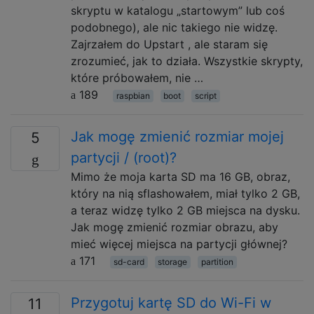
skryptu w katalogu „startowym” lub coś
podobnego), ale nic takiego nie widzę.
Zajrzałem do Upstart , ale staram się
zrozumieć, jak to działa. Wszystkie skrypty,
które próbowałem, nie …
189
raspbian
boot
script
Jak mogę zmienić rozmiar mojej
5
partycji / (root)?
Mimo że moja karta SD ma 16 GB, obraz,
który na nią sflashowałem, miał tylko 2 GB,
a teraz widzę tylko 2 GB miejsca na dysku.
Jak mogę zmienić rozmiar obrazu, aby
mieć więcej miejsca na partycji głównej?
171
sd-card
storage
partition
Przygotuj kartę SD do Wi-Fi w
11