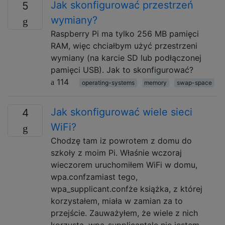
Jak skonfigurować przestrzeń
5
wymiany?
Raspberry Pi ma tylko 256 MB pamięci
RAM, więc chciałbym użyć przestrzeni
wymiany (na karcie SD lub podłączonej
pamięci USB). Jak to skonfigurować?
114
operating-systems
memory
swap-space
Jak skonfigurować wiele sieci
4
WiFi?
Chodzę tam iz powrotem z domu do
szkoły z moim Pi. Właśnie wczoraj
wieczorem uruchomiłem WiFi w domu,
wpa.confzamiast tego,
wpa_supplicant.confże książka, z której
korzystałem, miała w zamian za to
przejście. Zauważyłem, że wiele z nich
korzysta, wpa_supplicantale nie jestem