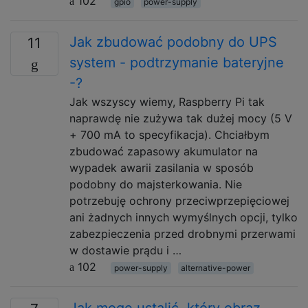
102
gpio
power-supply
Jak zbudować podobny do UPS
11
system - podtrzymanie bateryjne
-?
Jak wszyscy wiemy, Raspberry Pi tak
naprawdę nie zużywa tak dużej mocy (5 V
+ 700 mA to specyfikacja). Chciałbym
zbudować zapasowy akumulator na
wypadek awarii zasilania w sposób
podobny do majsterkowania. Nie
potrzebuję ochrony przeciwprzepięciowej
ani żadnych innych wymyślnych opcji, tylko
zabezpieczenia przed drobnymi przerwami
w dostawie prądu i …
102
power-supply
alternative-power
Jak mogę ustalić, który obraz