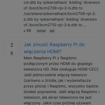
cm.dtb by rpikernelhack' Adding 'diversion
of /boot/bcm2709-rpi-2-b.dtb to
/usr/share/rpikernelhack/bcm2709-rpi-2-
b.dtb by rpikernelhack' Adding 'diversion
of /boot/bcm2710-rpi-3-b.dtb to …
96
kernel
apt
Jak zmusić Raspberry Pi do
2
włączenia HDMI?
Mam Raspberry Pi z Raspbmc
podłączonym przez HDMI do głupiego
telewizora HD. (Nie obsługuje HDMI-CEC).
Jeśli jednocześnie włączę telewizor
(zarówno u źródła, jak i wyświetlacza
przez pilota) i Raspbmc, wszystko będzie
działać poprawnie. Jeśli włączę Raspbmc i
telewizor, ale ekran telewizora nie jest
włączony. Jakiś czas później używam