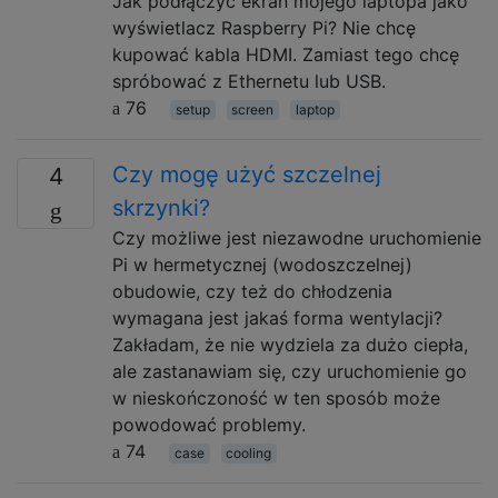
Jak podłączyć ekran mojego laptopa jako
wyświetlacz Raspberry Pi? Nie chcę
kupować kabla HDMI. Zamiast tego chcę
spróbować z Ethernetu lub USB.
76
setup
screen
laptop
Czy mogę użyć szczelnej
4
skrzynki?
Czy możliwe jest niezawodne uruchomienie
Pi w hermetycznej (wodoszczelnej)
obudowie, czy też do chłodzenia
wymagana jest jakaś forma wentylacji?
Zakładam, że nie wydziela za dużo ciepła,
ale zastanawiam się, czy uruchomienie go
w nieskończoność w ten sposób może
powodować problemy.
74
case
cooling