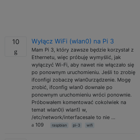
Wyłącz WiFi (wlan0) na Pi 3
10
Mam Pi 3, który zawsze będzie korzystał z
Ethernetu, więc próbuję wymyślić, jak
wyłączyć Wi-Fi, aby nawet nie włączało się
po ponownym uruchomieniu. Jeśli to zrobię
ifconfigi zobaczę wlan0urządzenie. Mogę
zrobić, ifconfig wlan0 downale po
ponownym uruchomieniu wróci ponownie.
Próbowałem komentować cokolwiek na
temat wlan0(i wlan1) w,
/etc/network/interfacesale to nie …
109
raspbian
pi-3
wifi