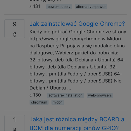
131
power-supply
alternative-power
Jak zainstalować Google Chrome?
9
Kiedy idę pobrać Google Chrome ze strony
http://www.google.com/chrome w Midori
na Raspberry Pi, pojawia się modalne okno
dialogowe, Wybierz pakiet do pobrania:
32-bitowy .deb (dla Debiana / Ubuntu) 64-
bitowy .deb (dla Debiana / Ubuntu) 32-
bitowy .rpm (dla Fedory / openSUSE) 64-
bitowy .rpm (dla Fedory / openSUSE) Nie
Debian / Ubuntu …
130
software-installation
web-browsers
chromium
midori
Jaka jest różnica między BOARD a
1
BCM dla numeracji pinów GPIO?