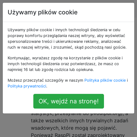
Raspberry Pi
Tagi
Account
Używamy plików cookie
Raspberry Pi
Używamy plików cookie i innych technologii śledzenia w celu
poprawy komfortu przeglądania naszej witryny, aby wyświetlać
spersonalizowane treści i ukierunkowane reklamy, analizować
Pytania i odpowiedzi dla użytkowników i
ruch w naszej witrynie, i zrozumieć, skąd pochodzą nasi goście.
programistów sprzętu i oprogramowania dla
Kontynuując, wyrażasz zgodę na korzystanie z plików cookie i
Raspberry Pi
innych technologii śledzenia oraz potwierdzasz, że masz co
najmniej 16 lat lub zgodę rodzica lub opiekuna.
Czy Raspberry Pi nadaje się do
21
Możesz przeczytać szczegóły w naszym
Polityka plików cookie
i
ciągłej pracy przez całą dobę?
Polityka prywatności
.
Chciałbym uruchomić bezgłową maszynę,
aby wykonać podstawową automatyzację i
OK, wejdź na stronę!
generowanie statystyk (np. Generowanie
statystyk, przesyłanie do pvoutput.org), a
także wszelkich innych trywialnych zadań
wsadowych, które mogą się pojawić.
Ponieważ RaspPi został zaprojektowany