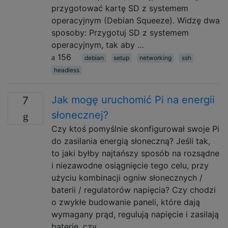
przygotować kartę SD z systemem
operacyjnym (Debian Squeeze). Widzę dwa
sposoby: Przygotuj SD z systemem
operacyjnym, tak aby …
156
debian
setup
networking
ssh
headless
Jak mogę uruchomić Pi na energii
7
słonecznej?
Czy ktoś pomyślnie skonfigurował swoje Pi
do zasilania energią słoneczną? Jeśli tak,
to jaki byłby najtańszy sposób na rozsądne
i niezawodne osiągnięcie tego celu, przy
użyciu kombinacji ogniw słonecznych /
baterii / regulatorów napięcia? Czy chodzi
o zwykłe budowanie paneli, które dają
wymagany prąd, regulują napięcie i zasilają
baterię, czy …