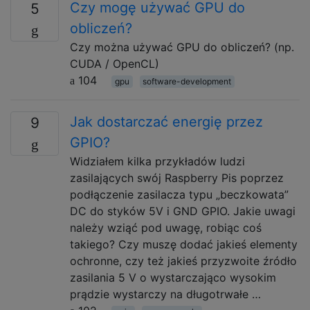
Czy mogę używać GPU do
5
obliczeń?
Czy można używać GPU do obliczeń? (np.
CUDA / OpenCL)
104
gpu
software-development
Jak dostarczać energię przez
9
GPIO?
Widziałem kilka przykładów ludzi
zasilających swój Raspberry Pis poprzez
podłączenie zasilacza typu „beczkowata”
DC do styków 5V i GND GPIO. Jakie uwagi
należy wziąć pod uwagę, robiąc coś
takiego? Czy muszę dodać jakieś elementy
ochronne, czy też jakieś przyzwoite źródło
zasilania 5 V o wystarczająco wysokim
prądzie wystarczy na długotrwałe …