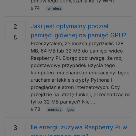
ponownego podłączania karty WiFi?
74
wireless
Jaki jest optymalny podział
2
pamięci głównej na pamięć GPU?
Przeczytałem, że można przydzielić 128
MB, 64 MB lub 32 MB do pamięci wideo
Raspberry Pi. Biorąc pod uwagę, że mój
podstawowy przypadek użycia tego
komputera ma charakter edukacyjny: będę
uruchamiał lekkie skrypty Pythona i
przeglądanie stron internetowych. Czy
przejdzie na utratę funkcji, przechodząc na
tylko 32 MB pamięci? Nie …
73
memory
gpu
Ile energii zużywa Raspberry Pi w
3