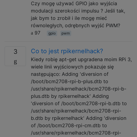
Czy mogę używać GPIO jako wyjścia
modulacji szerokości impulsu ? Jeśli tak,
jak bym to zrobił i ile mogę mieć
równoległych, odrębnych wyjść PWM?
97
gpio
pwm
Co to jest rpikernelhack?
3
Kiedy robię apt-get upgradena moim RPi 3,
wiele linii wyjściowych pokazuje się
następująco: Adding 'diversion of
/boot/bcm2708-rpi-b-plus.dtb to
/usr/share/rpikernelhack/bcm2708-rpi-b-
plus.dtb by rpikernelhack' Adding
'diversion of /boot/bcm2708-rpi-b.dtb to
/usr/share/rpikernelhack/bcm2708-rpi-
b.dtb by rpikernelhack' Adding 'diversion
of /boot/bcm2708-rpi-cm.dtb to
/usr/share/rpikernelhack/bcm2708-rpi-