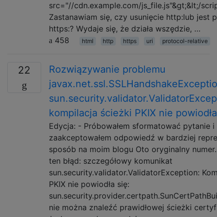
src="//cdn.example.com/js_file.js"&gt;&lt;/scri
Zastanawiam się, czy usunięcie http:lub jest
https:? Wydaje się, że działa wszędzie, …
458
html
http
https
uri
protocol-relative
Rozwiązywanie problemu
22
javax.net.ssl.SSLHandshakeExceptio
sun.security.validator.ValidatorExcep
kompilacja ścieżki PKIX nie powiodła
Edycja: - Próbowałem sformatować pytanie i
zaakceptowałem odpowiedź w bardziej repr
sposób na moim blogu Oto oryginalny numer.
ten błąd: szczegółowy komunikat
sun.security.validator.ValidatorException: Kom
PKIX nie powiodła się:
sun.security.provider.certpath.SunCertPathBu
nie można znaleźć prawidłowej ścieżki certyf