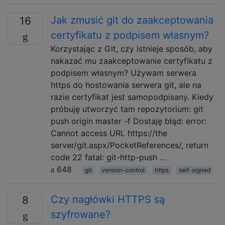
Jak zmusić git do zaakceptowania
16
certyfikatu z podpisem własnym?
Korzystając z Git, czy istnieje sposób, aby
nakazać mu zaakceptowanie certyfikatu z
podpisem własnym? Używam serwera
https do hostowania serwera git, ale na
razie certyfikat jest samopodpisany. Kiedy
próbuję utworzyć tam repozytorium: git
push origin master -f Dostaję błąd: error:
Cannot access URL https://the
server/git.aspx/PocketReferences/, return
code 22 fatal: git-http-push …
648
git
version-control
https
self-signed
Czy nagłówki HTTPS są
8
szyfrowane?