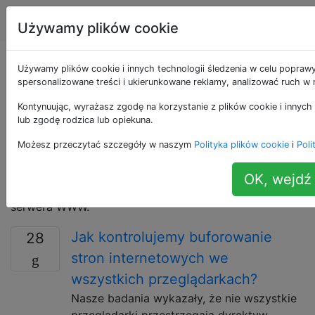
Programowanie
Tagi
Account
Używamy plików cookie
Pytania otagowane
Używamy plików cookie i innych technologii śledzenia w celu poprawy
spersonalizowane treści i ukierunkowane reklamy, analizować ruch w n
jako https
Kontynuując, wyrażasz zgodę na korzystanie z plików cookie i innych 
lub zgodę rodzica lub opiekuna.
Hypertext Transfer Protocol Secure (HTTPS) to
Możesz przeczytać szczegóły w naszym
Polityka plików cookie
i
Poli
połączenie protokołu Hypertext Transfer Protocol z
protokołem SSL / TLS w celu zapewnienia szyfrowanej
OK, wejdź 
komunikacji i bezpiecznej identyfikacji sieciowego
serwera WWW.
Jak kontrolujemy buforowanie
28
stron internetowych we
wszystkich przeglądarkach?
Nasze badania wykazały, że nie wszystkie
przeglądarki przestrzegają dyrektyw