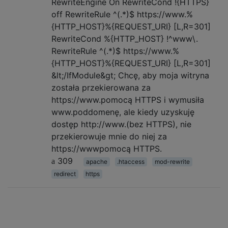
RewriteEngine On RewriteCond !{HTTPS}
off RewriteRule ^(.*)$ https://www.%
{HTTP_HOST}%{REQUEST_URI} [L,R=301]
RewriteCond %{HTTP_HOST} !^www\.
RewriteRule ^(.*)$ https://www.%
{HTTP_HOST}%{REQUEST_URI} [L,R=301]
&lt;/IfModule&gt; Chcę, aby moja witryna
została przekierowana za
https://www.pomocą HTTPS i wymusiła
www.poddomenę, ale kiedy uzyskuję
dostęp http://www.(bez HTTPS), nie
przekierowuje mnie do niej za
https://wwwpomocą HTTPS.
309
apache
.htaccess
mod-rewrite
redirect
https