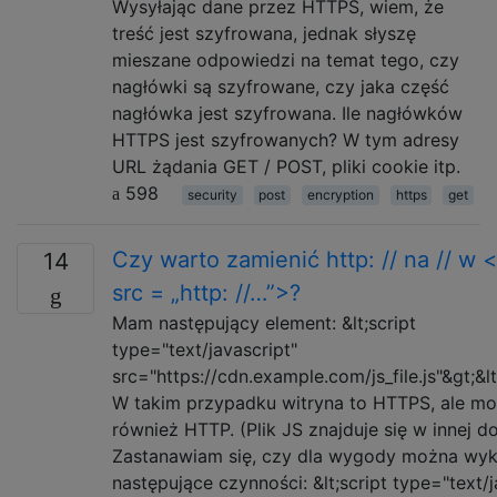
Wysyłając dane przez HTTPS, wiem, że
treść jest szyfrowana, jednak słyszę
mieszane odpowiedzi na temat tego, czy
nagłówki są szyfrowane, czy jaka część
nagłówka jest szyfrowana. Ile nagłówków
HTTPS jest szyfrowanych? W tym adresy
URL żądania GET / POST, pliki cookie itp.
598
security
post
encryption
https
get
Czy warto zamienić http: // na // w <
14
src = „http: //…”>?
Mam następujący element: &lt;script
type="text/javascript"
src="https://cdn.example.com/js_file.js"&gt;&lt
W takim przypadku witryna to HTTPS, ale mo
również HTTP. (Plik JS znajduje się w innej d
Zastanawiam się, czy dla wygody można wy
następujące czynności: &lt;script type="text/j