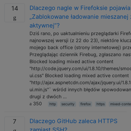
Dlaczego nagle w Firefoksie pojawia
14
„Zablokowane ładowanie mieszanej 
aktywnej”?
Dziś rano, po uaktualnieniu przeglądarki Fire
najnowszej wersji (z 22 do 23), niektóre klu
mojego back office (strony internetowej) prze
Przeglądając dziennik Firebug, zgłaszano nas
Blocked loading mixed active content
"http://code.jquery.com/ui/1.8.10/themes/smo
ui.css" Blocked loading mixed active content
"http://ajax.aspnetcdn.com/ajax/jquery.ui/1.8.
ui.min.js"` wśród innych błędów spowodowan
drugi z dwóch …
350
http
security
firefox
https
mixed-conte
Dlaczego GitHub zaleca HTTPS
7
zamiast SSH?