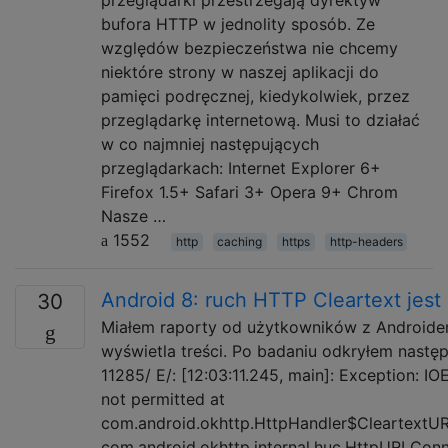
bufora HTTP w jednolity sposób. Ze
względów bezpieczeństwa nie chcemy
niektóre strony w naszej aplikacji do
pamięci podręcznej, kiedykolwiek, przez
przeglądarkę internetową. Musi to działać
w co najmniej następujących
przeglądarkach: Internet Explorer 6+
Firefox 1.5+ Safari 3+ Opera 9+ Chrom
Nasze …
1552
http
caching
https
http-headers
Android 8: ruch HTTP Cleartext jes
30
Miałem raporty od użytkowników z Androidem 
wyświetla treści. Po badaniu odkryłem następ
11285/ E/: [12:03:11.245, main]: Exception: IO
not permitted at
com.android.okhttp.HttpHandler$CleartextURL
com.android.okhttp.internal.huc.HttpURLCon