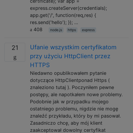
certificate}; var app =
express.createServer(credentials);
app.get('/', function(req,res) {
res.send('hello'); }); …
408
node.js
https
express
Ufanie wszystkim certyfikatom
21
przy użyciu HttpClient przez
HTTPS
Niedawno opublikowałem pytanie
dotyczące HttpClientponad Https (
znaleziono tutaj ). Poczyniłem pewne
postępy, ale napotkałem nowe problemy.
Podobnie jak w przypadku mojego
ostatniego problemu, nigdzie nie mogę
znaleźć przykładu, który by mi pasował.
Zasadniczo chcę, aby mój klient
zaakceptował dowolny certyfikat