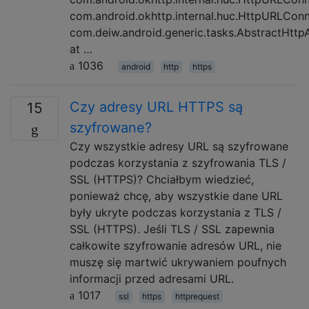
com.android.okhttp.internal.huc.HttpURLConn
com.deiw.android.generic.tasks.AbstractHtt
at …
1036
android
http
https
Czy adresy URL HTTPS są
15
szyfrowane?
Czy wszystkie adresy URL są szyfrowane
podczas korzystania z szyfrowania TLS /
SSL (HTTPS)? Chciałbym wiedzieć,
ponieważ chcę, aby wszystkie dane URL
były ukryte podczas korzystania z TLS /
SSL (HTTPS). Jeśli TLS / SSL zapewnia
całkowite szyfrowanie adresów URL, nie
muszę się martwić ukrywaniem poufnych
informacji przed adresami URL.
1017
ssl
https
httprequest