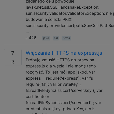
żądanego celu powoduje
javax.net.ssl.SSLHandshakeException:
sun.security.validator.ValidatorException: nie
budowanie ścieżki PKIX:
sun.security.provider.certpath.SunCertPathBu
…
426
java
ssl
https
Włączanie HTTPS na express.js
7
Próbuję zmusić HTTPS do pracy na
express.js dla węzła i nie mogę tego
rozgryźć. To jest mój app.jskod. var
express = require('express'); var fs =
require('fs'); var privateKey =
fs.readFileSync('sslcert/server.key'); var
certificate =
fs.readFileSync('sslcert/server.crt'); var
credentials = {key: privateKey, cert: