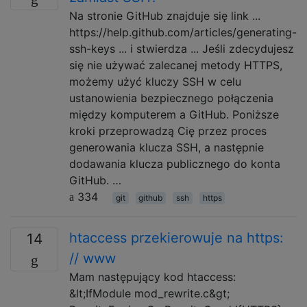
Na stronie GitHub znajduje się link ...
https://help.github.com/articles/generating-
ssh-keys ... i stwierdza ... Jeśli zdecydujesz
się nie używać zalecanej metody HTTPS,
możemy użyć kluczy SSH w celu
ustanowienia bezpiecznego połączenia
między komputerem a GitHub. Poniższe
kroki przeprowadzą Cię przez proces
generowania klucza SSH, a następnie
dodawania klucza publicznego do konta
GitHub. …
334
git
github
ssh
https
htaccess przekierowuje na https:
14
// www
Mam następujący kod htaccess:
&lt;IfModule mod_rewrite.c&gt;