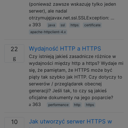
(ponieważ zawsze wskazuję tylko jeden
serwer), ale nadal
otrzymujęjavax.net.ssl.SSLException: …
393
java
ssl
https
certificate
apache-httpclient-4.x
Wydajność HTTP a HTTPS
22
Czy istnieją jakieś zasadnicze różnice w
wydajności między http a https? Wydaje mi
się, że pamiętam, że HTTPS może być
piąty tak szybko jak HTTP. Czy dotyczy to
serwerów / przeglądarek obecnej
generacji? Jeśli tak, to czy są jakieś
oficjalne dokumenty na jego poparcie?
363
performance
http
https
Jak utworzyć serwer HTTPS w
10