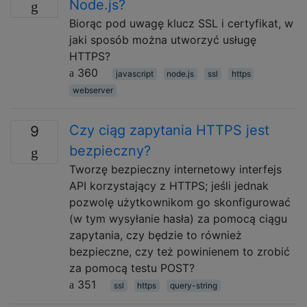
Node.js?
Biorąc pod uwagę klucz SSL i certyfikat, w
jaki sposób można utworzyć usługę
HTTPS?
360
javascript
node.js
ssl
https
webserver
Czy ciąg zapytania HTTPS jest
9
bezpieczny?
Tworzę bezpieczny internetowy interfejs
API korzystający z HTTPS; jeśli jednak
pozwolę użytkownikom go skonfigurować
(w tym wysyłanie hasła) za pomocą ciągu
zapytania, czy będzie to również
bezpieczne, czy też powinienem to zrobić
za pomocą testu POST?
351
ssl
https
query-string