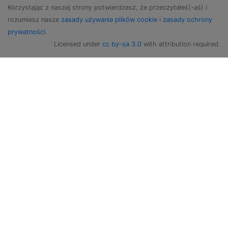
Korzystając z naszej strony potwierdzasz, że przeczytałeś(-aś) i
rozumiesz nasze
zasady używania plików cookie
i
zasady ochrony
prywatności
.
Licensed under
cc by-sa 3.0
with attribution required.