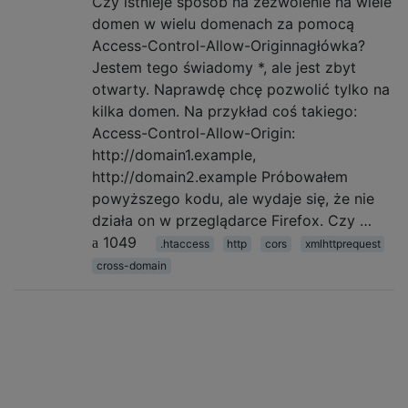
Czy istnieje sposób na zezwolenie na wiele
domen w wielu domenach za pomocą
Access-Control-Allow-Originnagłówka?
Jestem tego świadomy *, ale jest zbyt
otwarty. Naprawdę chcę pozwolić tylko na
kilka domen. Na przykład coś takiego:
Access-Control-Allow-Origin:
http://domain1.example,
http://domain2.example Próbowałem
powyższego kodu, ale wydaje się, że nie
działa on w przeglądarce Firefox. Czy …
1049
.htaccess
http
cors
xmlhttprequest
cross-domain