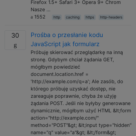
Firefox 1.5+ Safari 3+ Opera 9+ Chrom
Nasze …
1552
http
caching
https
http-headers
Prośba o przesłanie kodu
30
JavaScript jak formularz
Próbuję skierować przeglądarkę na inną
stronę. Gdybym chciał żądania GET,
mógłbym powiedzieć
document.location.href =
'http://example.com/q=a'; Ale zasób, do
którego próbuję uzyskać dostęp, nie
zareaguje poprawnie, chyba że użyję
żądania POST. Jeśli nie byłyby generowane
dynamicznie, mógłbym użyć HTML &lt;form
action="http://example.com/"
method="POST"&gt; &lt;input type="hidden"
name="q" value="a"&gt; &lt;/form&gt;