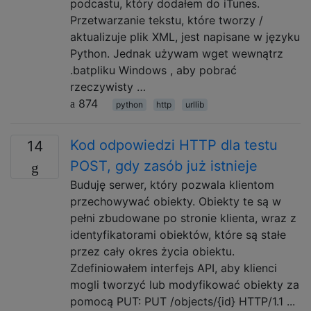
podcastu, który dodałem do iTunes.
Przetwarzanie tekstu, które tworzy /
aktualizuje plik XML, jest napisane w języku
Python. Jednak używam wget wewnątrz
.batpliku Windows , aby pobrać
rzeczywisty …
874
python
http
urllib
Kod odpowiedzi HTTP dla testu
14
POST, gdy zasób już istnieje
Buduję serwer, który pozwala klientom
przechowywać obiekty. Obiekty te są w
pełni zbudowane po stronie klienta, wraz z
identyfikatorami obiektów, które są stałe
przez cały okres życia obiektu.
Zdefiniowałem interfejs API, aby klienci
mogli tworzyć lub modyfikować obiekty za
pomocą PUT: PUT /objects/{id} HTTP/1.1 ...