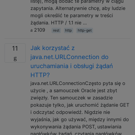
listę), mogą dodać te parametry w ciągu
zapytania. Alternatywnie chcę, aby ludzie
mogli określić te parametry w treści
żądania. HTTP / 1.1 nie …
2109
rest
http
http-get
Jak korzystać z
11
java.net.URLConnection do
uruchamiania i obsługi żądań
HTTP?
java.net.URLConnectionCzęsto pyta się o
użycie , a samouczek Oracle jest zbyt
zwięzły. Ten samouczek w zasadzie
pokazuje tylko, jak uruchomić żądanie GET
i odczytać odpowiedź. Nigdzie nie
wyjaśnia, jak go używać, między innymi do
wykonywania żądania POST, ustawiania
nagłówków żądań, czytania nagłówków