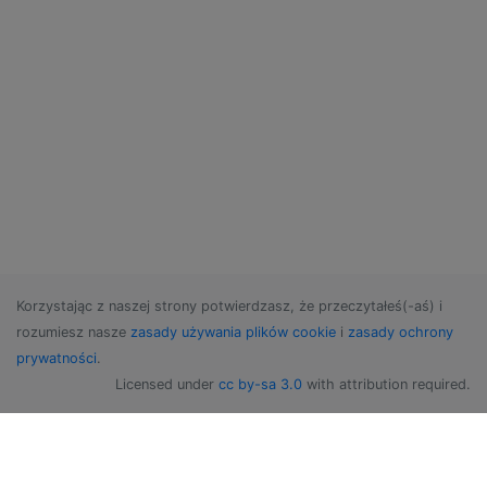
Korzystając z naszej strony potwierdzasz, że przeczytałeś(-aś) i
rozumiesz nasze
zasady używania plików cookie
i
zasady ochrony
prywatności
.
Licensed under
cc by-sa 3.0
with attribution required.