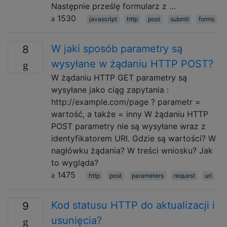
Następnie prześlę formularz z …
1530
javascript
http
post
submit
forms
W jaki sposób parametry są
8
wysyłane w żądaniu HTTP POST?
W żądaniu HTTP GET parametry są
wysyłane jako ciąg zapytania :
http://example.com/page ? parametr =
wartość, a także = inny W żądaniu HTTP
POST parametry nie są wysyłane wraz z
identyfikatorem URI. Gdzie są wartości? W
nagłówku żądania? W treści wniosku? Jak
to wygląda?
1475
http
post
parameters
request
uri
Kod statusu HTTP do aktualizacji i
9
usunięcia?