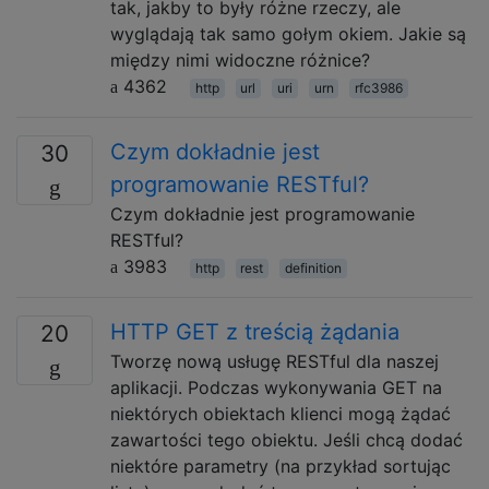
tak, jakby to były różne rzeczy, ale
wyglądają tak samo gołym okiem. Jakie są
między nimi widoczne różnice?
4362
http
url
uri
urn
rfc3986
Czym dokładnie jest
30
programowanie RESTful?
Czym dokładnie jest programowanie
RESTful?
3983
http
rest
definition
HTTP GET z treścią żądania
20
Tworzę nową usługę RESTful dla naszej
aplikacji. Podczas wykonywania GET na
niektórych obiektach klienci mogą żądać
zawartości tego obiektu. Jeśli chcą dodać
niektóre parametry (na przykład sortując