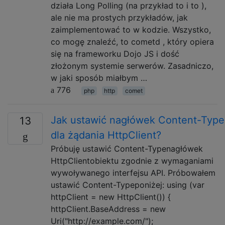
działa Long Polling (na przykład to i to ),
ale nie ma prostych przykładów, jak
zaimplementować to w kodzie. Wszystko,
co mogę znaleźć, to cometd , który opiera
się na frameworku Dojo JS i dość
złożonym systemie serwerów. Zasadniczo,
w jaki sposób miałbym …
776
php
http
comet
Jak ustawić nagłówek Content-Type
13
dla żądania HttpClient?
Próbuję ustawić Content-Typenagłówek
HttpClientobiektu zgodnie z wymaganiami
wywoływanego interfejsu API. Próbowałem
ustawić Content-Typeponiżej: using (var
httpClient = new HttpClient()) {
httpClient.BaseAddress = new
Uri("http://example.com/");