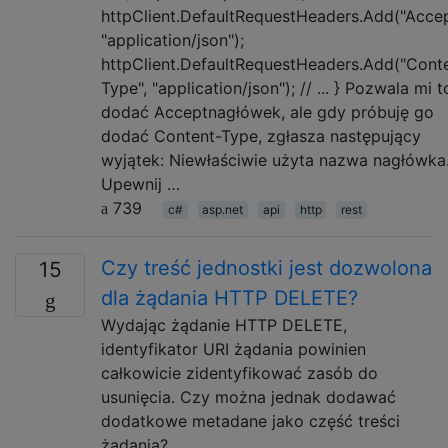
httpClient.DefaultRequestHeaders.Add("Accep
"application/json");
httpClient.DefaultRequestHeaders.Add("Cont
Type", "application/json"); // ... } Pozwala mi t
dodać Acceptnagłówek, ale gdy próbuję go
dodać Content-Type, zgłasza następujący
wyjątek: Niewłaściwie użyta nazwa nagłówka
Upewnij …
739
c#
asp.net
api
http
rest
Czy treść jednostki jest dozwolona
15
dla żądania HTTP DELETE?
Wydając żądanie HTTP DELETE,
identyfikator URI żądania powinien
całkowicie zidentyfikować zasób do
usunięcia. Czy można jednak dodawać
dodatkowe metadane jako część treści
żądania?