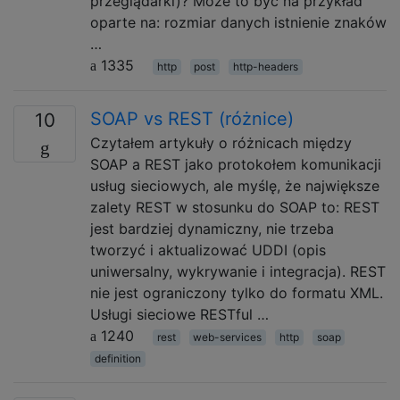
przeglądarki)? Może to być na przykład
oparte na: rozmiar danych istnienie znaków
…
1335
http
post
http-headers
SOAP vs REST (różnice)
10
Czytałem artykuły o różnicach między
SOAP a REST jako protokołem komunikacji
usług sieciowych, ale myślę, że największe
zalety REST w stosunku do SOAP to: REST
jest bardziej dynamiczny, nie trzeba
tworzyć i aktualizować UDDI (opis
uniwersalny, wykrywanie i integracja). REST
nie jest ograniczony tylko do formatu XML.
Usługi sieciowe RESTful …
1240
rest
web-services
http
soap
definition