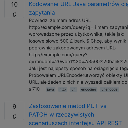
Kodowanie URL Java parametrów ci
10
zapytania
Powiedz, że mam adres URL
http://example.com/query?q= i mam zapytan
wprowadzone przez użytkownika, takie jak:
losowe słowo 500 £ bank $ Chcę, aby wynik 
poprawnie zakodowanym adresem URL:
http://example.com/query?
q=random%20word%20%A3500%20bank%2
Jaki jest najlepszy sposób na osiągnięcie teg
Próbowałem URLEncoderutworzyć obiekty UR
URL, ale żaden z nich nie wyszedł całkiem do
710
java
http
url
encoding
urlencode
Zastosowanie metod PUT vs
9
PATCH w rzeczywistych
scenariuszach interfejsu API REST