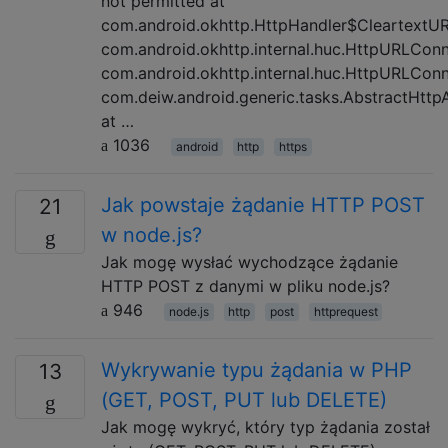
not permitted at
com.android.okhttp.HttpHandler$CleartextURL
com.android.okhttp.internal.huc.HttpURLCon
com.android.okhttp.internal.huc.HttpURLConn
com.deiw.android.generic.tasks.AbstractHtt
at …
1036
android
http
https
Jak powstaje żądanie HTTP POST
21
w node.js?
Jak mogę wysłać wychodzące żądanie
HTTP POST z danymi w pliku node.js?
946
node.js
http
post
httprequest
Wykrywanie typu żądania w PHP
13
(GET, POST, PUT lub DELETE)
Jak mogę wykryć, który typ żądania został