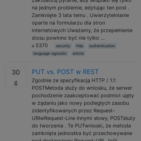
na jednym problemie, edytując ten post .
Zamknięte 3 lata temu . Uwierzytelnianie
oparte na formularzu dla stron
internetowych Uważamy, że przepełnienie
stosu powinno być nie tylko …
5370
security
http
authentication
language-agnostic
article
PUT vs. POST w REST
30
Zgodnie ze specyfikacją HTTP / 1.1:
POSTMetoda służy do wniosku, że serwer
pochodzenie zaakceptować podmiot ujęty
w żądaniu jako nowy podległych zasobu
zidentyfikowanych przez Request-
URIwRequest-Line Innymi słowy, POSTsłuży
do tworzenia . Te PUTwnioski, że metoda
zamknięta jednostka być przechowywane
pod dostarczony Request-URI. Jeśli