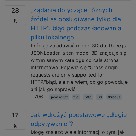
„Żądania dotyczące różnych
28
źródeł są obsługiwane tylko dla
HTTP”. błąd podczas ładowania
pliku lokalnego
Próbuję załadować model 3D do Three.js
JSONLoader, a ten model 3D znajduje się
w tym samym katalogu co cała strona
internetowa. Pojawia się "Cross origin
requests are only supported for
HTTP."błąd, ale nie wiem, co go powoduje,
ani jak go naprawić.
796
javascript
file
http
3d
three.js
Jak wdrożyć podstawowe „długie
17
odpytywanie”?
Mogę znaleźć wiele informacji o tym, jak