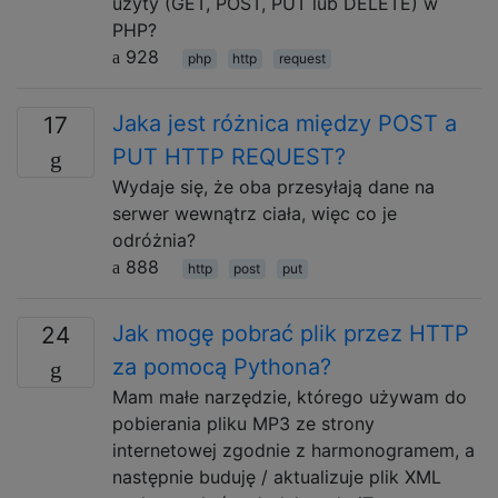
użyty (GET, POST, PUT lub DELETE) w
PHP?
928
php
http
request
Jaka jest różnica między POST a
17
PUT HTTP REQUEST?
Wydaje się, że oba przesyłają dane na
serwer wewnątrz ciała, więc co je
odróżnia?
888
http
post
put
Jak mogę pobrać plik przez HTTP
24
za pomocą Pythona?
Mam małe narzędzie, którego używam do
pobierania pliku MP3 ze strony
internetowej zgodnie z harmonogramem, a
następnie buduję / aktualizuje plik XML