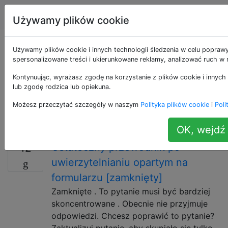
Programowanie
Tagi
Account
Używamy plików cookie
Pytania otagowane
Używamy plików cookie i innych technologii śledzenia w celu poprawy
spersonalizowane treści i ukierunkowane reklamy, analizować ruch w n
jako http
Kontynuując, wyrażasz zgodę na korzystanie z plików cookie i innych 
lub zgodę rodzica lub opiekuna.
Hypertext Transfer Protocol (HTTP) to protokół
Możesz przeczytać szczegóły w naszym
Polityka plików cookie
i
Poli
sieciowy na poziomie aplikacji, który służy do
przesyłania treści w sieci WWW.
OK, wejdź 
Ostateczny przewodnik po
12
uwierzytelnianiu opartym na
formularzu [zamknięty]
Zamknięte . To pytanie musi być bardziej
skoncentrowane . Obecnie nie przyjmuje
odpowiedzi. Chcesz poprawić to pytanie?
Zaktualizuj pytanie, aby skupiało się tylko