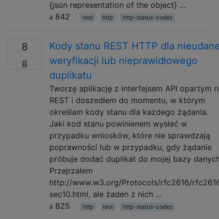
{json representation of the object} …
842
rest
http
http-status-codes
Kody stanu REST HTTP dla nieudane
8
weryfikacji lub nieprawidłowego
duplikatu
Tworzę aplikację z interfejsem API opartym 
REST i doszedłem do momentu, w którym
określam kody stanu dla każdego żądania.
Jaki kod stanu powinienem wysłać w
przypadku wniosków, które nie sprawdzają
poprawności lub w przypadku, gdy żądanie
próbuje dodać duplikat do mojej bazy danyc
Przejrzałem
http://www.w3.org/Protocols/rfc2616/rfc261
sec10.html, ale żaden z nich …
825
http
rest
http-status-codes