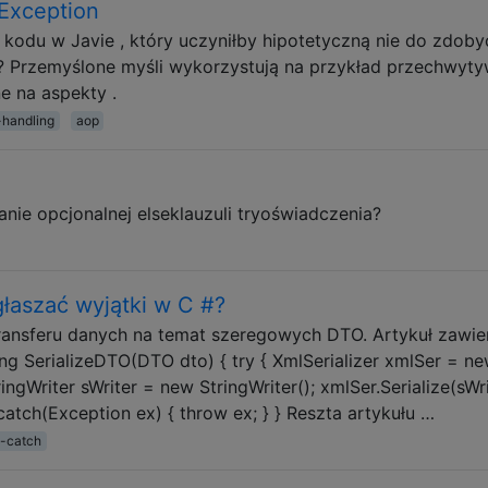
Exception
odu w Javie , który uczyniłby hipotetyczną nie do zdoby
n? Przemyślone myśli wykorzystują na przykład przechwyt
e na aspekty .
-handling
aop
nie opcjonalnej elseklauzuli tryoświadczenia?
głaszać wyjątki w C #?
transferu danych na temat szeregowych DTO. Artykuł zawie
ing SerializeDTO(DTO dto) { try { XmlSerializer xmlSer = n
ingWriter sWriter = new StringWriter(); xmlSer.Serialize(sWri
} catch(Exception ex) { throw ex; } } Reszta artykułu …
y-catch