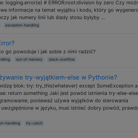
 e: logging.error(e) # ERROR:root:division by zero Czy moż
e informacje na temat wyjątku i kodu, który go wygenero
eczy jak numery linii lub ślady stosu byłyby …
exception-handling
rror?
co go powoduje i jak sobie z nimi radzić?
ndling
out-of-memory
stack-overflow
używanie try-wyjątkiem-else w Pythonie?
idzę blok: try: try_this(whatever) except SomeException a
e: return something Jaki jest powód istnienia try-else-else
ogramowanie, ponieważ używa wyjątków do sterowania
to uwzględnione w języku, musi istnieć dobry powód, prawd
on-handling
try-catch