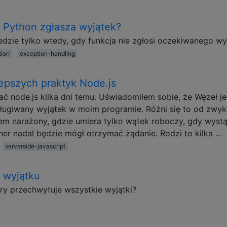
a Python zgłasza wyjątek?
iedzie tylko wtedy, gdy funkcja nie zgłosi oczekiwanego wy
tion
exception-handling
epszych praktyk Node.js
node.js kilka dni temu. Uświadomiłem sobie, że Węzeł je
ługiwany wyjątek w moim programie. Różni się to od zwyk
łem narażony, gdzie umiera tylko wątek roboczy, gdy wyst
ner nadal będzie mógł otrzymać żądanie. Rodzi to kilka …
serverside-javascript
 wyjątku
óry przechwytuje wszystkie wyjątki?