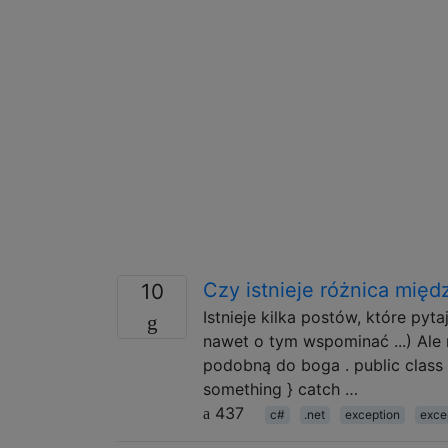
Czy istnieje różnica międ
10
Istnieje kilka postów, które py
nawet o tym wspominać ...) Ale
podobną do boga . public class Pr
something } catch …
437
c#
.net
exception
exce