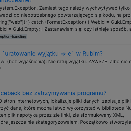
System.Exception. Zamiast tego należy wychwytywać tylko
owadzi do niepotrzebnego powtarzającego się kodu, na prz
ing["web"]); } catch (FormatException) { WebId = Guid.Emp
Id = Guid.Empty; } Zastanawiam się: czy istnieje sposób,
eption-handling
t `uratowanie wyjątku => e` w Rubim?
i (bez wyjaśnienia): Nie ratuj wyjątku. ZAWSZE. albo cię 
?
aceback bez zatrzymywania programu?
 stron internetowych, lokalizuje pliki danych, zapisuje pliki
worzyć dane, które można łatwo wykorzystać w bibliotece N
ten plik napotyka przez złe linki, źle sformułowany XML,
 które jeszcze nie skategoryzowałem. Początkowo stworzył