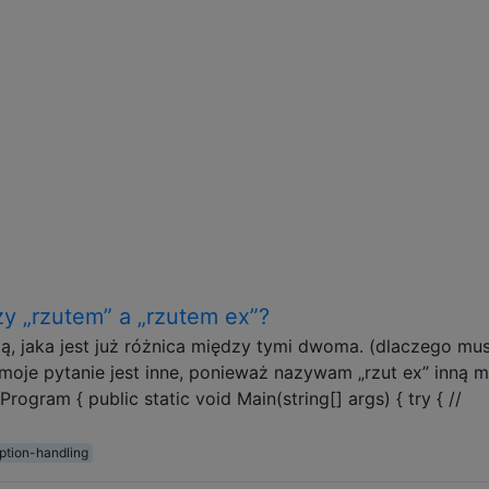
zy „rzutem” a „rzutem ex”?
tają, jaka jest już różnica między tymi dwoma. (dlaczego mu
 moje pytanie jest inne, ponieważ nazywam „rzut ex” inną 
ogram { public static void Main(string[] args) { try { //
ption-handling