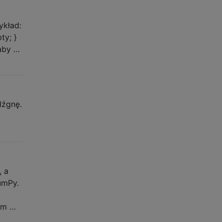
ykład:
ty; }
 aby …
dźgnę.
, a
umPy.
em …