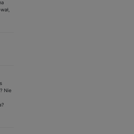
na
wał,
s
? Nie
a?