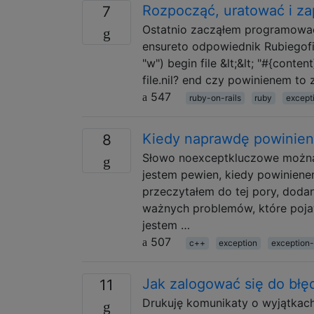
Rozpocząć, uratować i z
7
Ostatnio zacząłem programować 
ensureto odpowiednik Rubiegofin
"w") begin file &lt;&lt; "#{conten
file.nil? end czy powinienem to z
547
ruby-on-rails
ruby
except
Kiedy naprawdę powinie
8
Słowo noexceptkluczowe można 
jestem pewien, kiedy powiniene
przeczytałem do tej pory, dodan
ważnych problemów, które pojawi
jestem …
507
c++
exception
exception-
Jak zalogować się do błę
11
Drukuję komunikaty o wyjątkach 