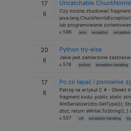
Uncatchable ChuckNorris
17
Czy można zbudować fragment k
java.lang.ChuckNorrisExceptio
lub programowanie zorientowan
596
java
exception
exception
Python try-else
20
Jakie jest zamierzone zastosowa
578
python
exception-handling
Po co łapać i ponownie z
17
Patrzę na artykuł C # - Obiekt 
fragment kodu: public static str
XmlSerializer(dto.GetType()); Str
dto); return sWriter.ToString(); 
557
c#
exception-handling
tr