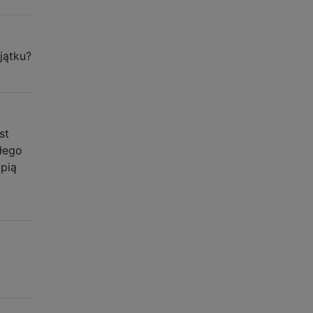
jątku?
st
łego
ąpią