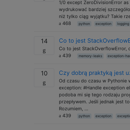
1/0 except ZeroDivisionError as
wydrukować bardziej szczegółow
niż tylko ciąg wyjątku? Takie rz
468
python
exception
logging
Co to jest StackOverflowE
14
Co to jest StackOverflowError, 
439
memory-leaks
exception-ha
Czy dobrą praktyką jest 
10
Od czasu do czasu w Pythonie w
exception: #Handle exception els
podoba mi się tego rodzaju pr
przepływem. Jeśli jednak jest 
Rozumiem, …
439
python
exception
excepti