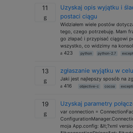
Uzyskaj opis wyjątku i śl
11
postaci ciągu
Widziałem wiele postów dotyczą
tego, czego potrzebuję. Mam fr
go złapać i przypisać ciągowi p
wszystko, co widzimy na konsoli
423
python
python-2.7
except
zgłaszanie wyjątku w celu
13
Jaki jest najlepszy sposób na z
416
objective-c
cocoa
except
Uzyskaj parametry połącz
19
var connection = ConnectionFa
ConfigurationManager.Connection
moja App.config: &lt;?xml versio
&lt;connectionStrings&gt; &lt;a