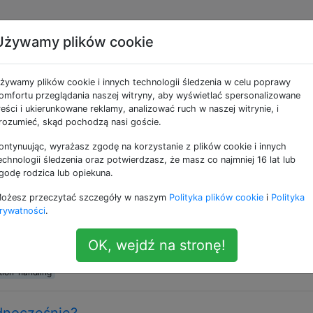
Używamy plików cookie
e jako exception-hand
żywamy plików cookie i innych technologii śledzenia w celu poprawy
omfortu przeglądania naszej witryny, aby wyświetlać spersonalizowane
magają odchylenia od normalnego przepływu programu. Zw
reści i ukierunkowane reklamy, analizować ruch w naszej witrynie, i
giwany przez procedurę obsługi wyjątku. Obsługa wyjątkó
rozumieć, skąd pochodzą nasi goście.
ą obsługiwane przez odwijanie stosu, a tym samym przywr
ontynuując, wyrażasz zgodę na korzystanie z plików cookie i innych
 bloku lub procedury obsługi.
echnologii śledzenia oraz potwierdzasz, że masz co najmniej 16 lat lub
godę rodzica lub opiekuna.
dnym wierszu (oprócz bloku)
ożesz przeczytać szczegóły w naszym
Polityka plików cookie
i
Polityka
hing that may fail except: # do this if ANYTHING goes wro
rywatności
.
omething that may fail except IDontLikeYouException: # say
eption: # stand on a ladder Ale jeśli chcę zrobić to sam
OK, wejdź na stronę!
tion-handling
dnocześnie?