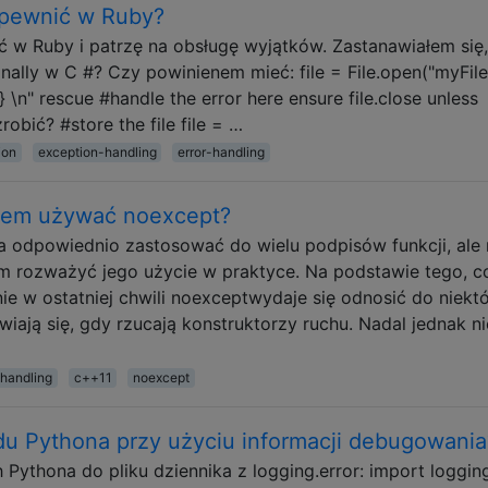
apewnić w Ruby?
w Ruby i patrzę na obsługę wyjątków. Zastanawiałem się,
ally w C #? Czy powinienem mieć: file = File.open("myFile.
t} \n" rescue #handle the error here ensure file.close unless
robić? #store the file file = …
ion
exception-handling
error-handling
nem używać noexcept?
odpowiednio zastosować do wielu podpisów funkcji, ale 
m rozważyć jego użycie w praktyce. Na podstawie tego, c
ie w ostatniej chwili noexceptwydaje się odnosić do niekt
ają się, gdy rzucają konstruktorzy ruchu. Nadal jednak ni
handling
c++11
noexcept
du Pythona przy użyciu informacji debugowania
Pythona do pliku dziennika z logging.error: import logging