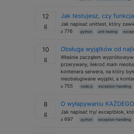
Jak testujesz, czy funkcj
12
Jak napisać unittest, który zaw
776
python
unit-testing
excep
Obsługa wyjątków od najl
10
Właśnie zacząłem wypróbowywać 
przerywany, ilekroć mam nieobs
kontenera serwera, na który by
nieobsługiwane wyjątki, a konte
755
node.js
exception-handling
O wyłapywaniu KAŻDEGO
8
Jak napisać try/ exceptblok, kt
697
python
exception-handling