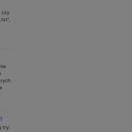
 czy
txt",
nie
o
órych
e
?
 try: