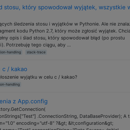
ad stosu, który spowodował wyjątek, wszystkie 
cych śledzenia stosu i wyjątków w Pythonie. Ale nie znal
agment kodu Python 2.7, który może zgłosić wyjątek. Chci
ełny opis i ślad stosu, który spowodował błąd (po prostu
). Potrzebuję tego ciągu, aby …
ion-handling
stack-trace
 c / kakao
głoszenie wyjątku w celu c / kakao?
ion-handling
enia z App.config
ctory.GetConnection(
Strings["Test"] .ConnectionString, DataBaseProvider); A 
n="1.0" encoding="utf-8" ?&gt; &lt;configuration&gt;
dd name="Test" connectionString="Data Source=.;Initial