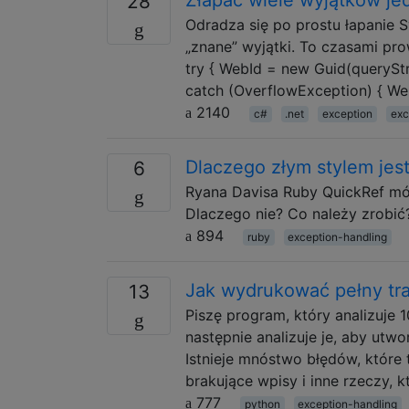
28
Odradza się po prostu łapanie 
„znane” wyjątki. To czasami pr
try { WebId = new Guid(queryStr
catch (OverflowException) { Web
2140
c#
.net
exception
exc
Dlaczego złym stylem jes
6
Ryana Davisa Ruby QuickRef mów
Dlaczego nie? Co należy zrobić
894
ruby
exception-handling
Jak wydrukować pełny tr
13
Piszę program, który analizuje 10
następnie analizuje je, aby ut
Istnieje mnóstwo błędów, które 
brakujące wpisy i inne rzeczy,
777
python
exception-handling