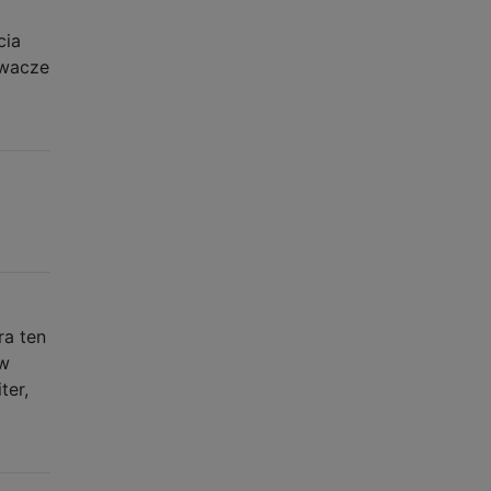
cia
ywacze
ra ten
ew
ter,