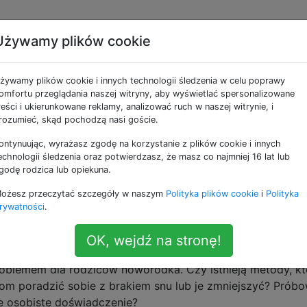
Używamy plików cookie
e jako sleep-deprivati
żywamy plików cookie i innych technologii śledzenia w celu poprawy
omfortu przeglądania naszej witryny, aby wyświetlać spersonalizowane
ieckiem, kolczastym dzieckiem, obowiązkami, 
reści i ukierunkowane reklamy, analizować ruch w naszej witrynie, i
rozumieć, skąd pochodzą nasi goście.
u, jest bystra, ale zawsze mówi i jest teraz w wieku „dlacz
ontynuując, wyrażasz zgodę na korzystanie z plików cookie i innych
echnologii śledzenia oraz potwierdzasz, że masz co najmniej 16 lat lub
ejną córkę, która ma teraz 4 miesiące. Przez pierwsze 3
godę rodzica lub opiekuna.
z „poprawia się”, ale nauczyła się tylko krzyczeć z cholerne
ożesz przeczytać szczegóły w naszym
Polityka plików cookie
i
Polityka
rywatności
.
ation
OK, wejdź na stronę!
radzenia sobie z brakiem snu
oblemem dla rodziców noworodka. Czy istnieją metody, kt
 poradzić sobie z brakiem snu lub je zmniejszyć? Próbo
je osobiste doświadczenie?