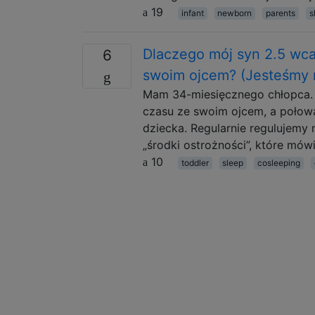
19
infant
newborn
parents
s
Dlaczego mój syn 2.5 wcale
6
swoim ojcem? (Jesteśmy 
Mam 34-miesięcznego chłopca. Je
czasu ze swoim ojcem, a połow
dziecka. Regularnie regulujemy
„środki ostrożności”, które mów
10
toddler
sleep
cosleeping