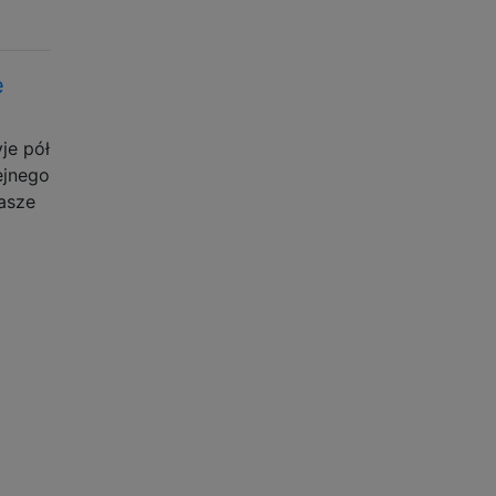
e
je pół
ejnego
asze