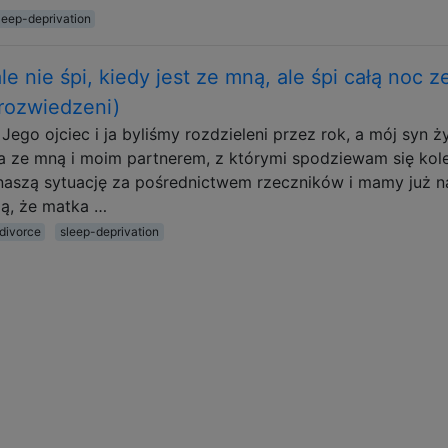
leep-deprivation
 nie śpi, kiedy jest ze mną, ale śpi całą noc z
rozwiedzeni)
go ojciec i ja byliśmy rozdzieleni przez rok, a mój syn ży
a ze mną i moim partnerem, z którymi spodziewam się kol
 naszą sytuację za pośrednictwem rzeczników i mamy już n
ią, że matka …
divorce
sleep-deprivation