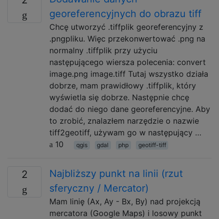
georeferencyjnych do obrazu tiff
Chcę utworzyć .tiffplik georeferencyjny z
.pngpliku. Więc przekonwertować .png na
normalny .tiffplik przy użyciu
następującego wiersza polecenia: convert
image.png image.tiff Tutaj wszystko działa
dobrze, mam prawidłowy .tiffplik, który
wyświetla się dobrze. Następnie chcę
dodać do niego dane georeferencyjne. Aby
to zrobić, znalazłem narzędzie o nazwie
tiff2geotiff, używam go w następujący …
10
qgis
gdal
php
geotiff-tiff
Najbliższy punkt na linii (rzut
2
sferyczny / Mercator)
Mam linię (Ax, Ay - Bx, By) nad projekcją
mercatora (Google Maps) i losowy punkt