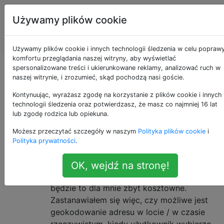
Systemy
Tagi
Używamy plików cookie
Informacji
Account
Geograficznej
Używamy plików cookie i innych technologii śledzenia w celu popraw
komfortu przeglądania naszej witryny, aby wyświetlać
Pytania otagowane
spersonalizowane treści i ukierunkowane reklamy, analizować ruch w
naszej witrynie, i zrozumieć, skąd pochodzą nasi goście.
jako php
Kontynuując, wyrażasz zgodę na korzystanie z plików cookie i innych
technologii śledzenia oraz potwierdzasz, że masz co najmniej 16 lat
lub zgodę rodzica lub opiekuna.
Jak geokodować 300 000
11
Możesz przeczytać szczegóły w naszym
Polityka plików cookie
i
adresów w locie?
Polityka prywatności
.
Mam bazę danych, która ma 300 000
adresów, które mają być pokazane na
OK, wejdź na stronę!
mapie. Wiem, że jeśli geokoduję cały adres,
będzie to dla mnie zbyt kosztowne.
Zastanawiałem się więc, czy możliwe jest
geokodowanie adresu w locie / w czasie