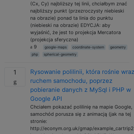
(Cx, Cy) najbliższy tej linii, chciałbym znać
najbliższy punkt (przezroczysty niebieski
na obrazie) ponad ta linia do punktu
(niebieski na obrazie) EDYCJA: aby
wyjaśnić, że jest to projekcja Mercatora
(projekcja sferyczna)
9
google-maps
coordinate-system
geometry
php
spherical-geometry
Rysowanie polilinii, która rośnie wra
1
ruchem samochodu, poprzez
pobieranie danych z MySql i PHP w
Google API
Chciałem pokazać polilinię na mapie Google,
samochód porusza się z animacją (jak na tej
stronie:
http://econym.org.uk/gmap/example_cartrip2