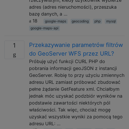
rzeczywistym, kiedy użytkownik wybierze
adres (adres nieruchomości), przeszuka
bazę danych, a …
18
google-maps
geocoding
php
mysql
google-maps-api
Przekazywanie parametrów filtrów
1
do GeoServer WFS przez URL?
Próbuję użyć funkcji CURL PHP do
pobrania informacji geoJSON z instancji
GeoServer. Robię to przy użyciu zmiennych
adresu URL zamiast próbować zbudować
pełne żądanie GetFeature xml. Chciałbym
jednak móc uzyskać podzbiór wyników na
podstawie zawartości niektórych pól
właściwości. Tak więc, chociaż mogę
uzyskać wszystkie wyniki za pomocą tego
adresu URL: …