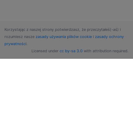
Korzystając z naszej strony potwierdzasz, że przeczytałeś(-aś) i
rozumiesz nasze
zasady używania plików cookie
i
zasady ochrony
prywatności
.
Licensed under
cc by-sa 3.0
with attribution required.