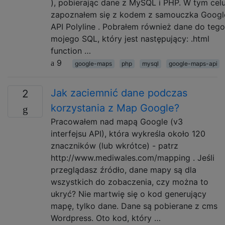
), pobierając dane z MySQL i PHP. W tym cel
zapoznałem się z kodem z samouczka Googl
API Polyline . Pobrałem również dane do tego
mojego SQL, który jest następujący: .html
function …
9
google-maps
php
mysql
google-maps-api
Jak zaciemnić dane podczas
2
korzystania z Map Google?
Pracowałem nad mapą Google (v3
interfejsu API), która wykreśla około 120
znaczników (lub wkrótce) - patrz
http://www.mediwales.com/mapping . Jeśli
przeglądasz źródło, dane mapy są dla
wszystkich do zobaczenia, czy można to
ukryć? Nie martwię się o kod generujący
mapę, tylko dane. Dane są pobierane z cms
Wordpress. Oto kod, który …