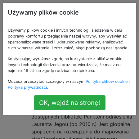
Systemy
Tagi
Używamy plików cookie
Informacji
Account
Geograficznej
Używamy plików cookie i innych technologii śledzenia w celu
poprawy komfortu przeglądania naszej witryny, aby wyświetlać
Pytania otagowane
spersonalizowane treści i ukierunkowane reklamy, analizować
ruch w naszej witrynie, i zrozumieć, skąd pochodzą nasi goście.
jako library
Kontynuując, wyrażasz zgodę na korzystanie z plików cookie i
innych technologii śledzenia oraz potwierdzasz, że masz co
najmniej 16 lat lub zgodę rodzica lub opiekuna.
Porównywanie różnych bibliotek
17
Możesz przeczytać szczegóły w naszym
Polityka plików cookie
i
mapowania JavaScript?
Polityka prywatności
.
Pracuję nad internetowym systemem
mapowania i próbuję wymyślić, której
OK, wejdź na stronę!
biblioteki użyć. Oto linki do porównań
dostępnych bibliotek: Punktem odniesienia
Laurenta Jegou (od 2010 r.) Jest globalne
spojrzenie na rozwiązania do mapowania