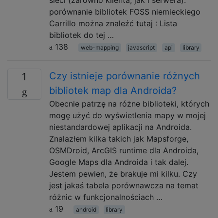
sieci (zarówno klienta, jak i serwera).
porównanie bibliotek FOSS niemieckiego
Carrillo można znaleźć tutaj : Lista
bibliotek do tej …
138
web-mapping
javascript
api
library
Czy istnieje porównanie różnych
1
bibliotek map dla Androida?
Obecnie patrzę na różne biblioteki, których
mogę użyć do wyświetlenia mapy w mojej
niestandardowej aplikacji na Androida.
Znalazłem kilka takich jak Mapsforge,
OSMDroid, ArcGIS runtime dla Androida,
Google Maps dla Androida i tak dalej.
Jestem pewien, że brakuje mi kilku. Czy
jest jakaś tabela porównawcza na temat
różnic w funkcjonalnościach …
19
android
library