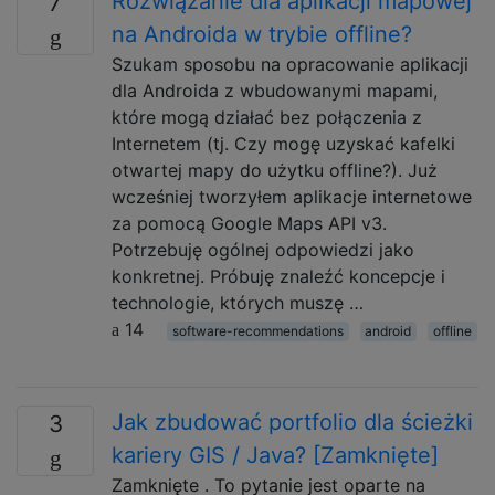
Rozwiązanie dla aplikacji mapowej
7
na Androida w trybie offline?
Szukam sposobu na opracowanie aplikacji
dla Androida z wbudowanymi mapami,
które mogą działać bez połączenia z
Internetem (tj. Czy mogę uzyskać kafelki
otwartej mapy do użytku offline?). Już
wcześniej tworzyłem aplikacje internetowe
za pomocą Google Maps API v3.
Potrzebuję ogólnej odpowiedzi jako
konkretnej. Próbuję znaleźć koncepcje i
technologie, których muszę …
14
software-recommendations
android
offline
Jak zbudować portfolio dla ścieżki
3
kariery GIS / Java? [Zamknięte]
Zamknięte . To pytanie jest oparte na