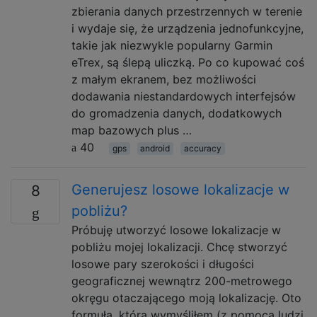
zbierania danych przestrzennych w terenie
i wydaje się, że urządzenia jednofunkcyjne,
takie jak niezwykle popularny Garmin
eTrex, są ślepą uliczką. Po co kupować coś
z małym ekranem, bez możliwości
dodawania niestandardowych interfejsów
do gromadzenia danych, dodatkowych
map bazowych plus …
40
gps
android
accuracy
Generujesz losowe lokalizacje w
8
pobliżu?
Próbuję utworzyć losowe lokalizacje w
pobliżu mojej lokalizacji. Chcę stworzyć
losowe pary szerokości i długości
geograficznej wewnątrz 200-metrowego
okręgu otaczającego moją lokalizację. Oto
formuła, którą wymyśliłem (z pomocą ludzi