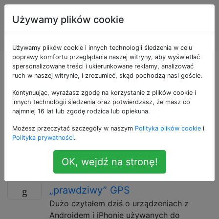
Systemy
Tagi
Używamy plików cookie
Informacji
Account
Geograficznej
Używamy plików cookie i innych technologii śledzenia w celu
poprawy komfortu przeglądania naszej witryny, aby wyświetlać
Pytania otagowane
spersonalizowane treści i ukierunkowane reklamy, analizować
ruch w naszej witrynie, i zrozumieć, skąd pochodzą nasi goście.
jako android
Kontynuując, wyrażasz zgodę na korzystanie z plików cookie i
innych technologii śledzenia oraz potwierdzasz, że masz co
najmniej 16 lat lub zgodę rodzica lub opiekuna.
„Android to zestaw oprogramowania dla urządzeń
Możesz przeczytać szczegóły w naszym
Polityka plików cookie
i
mobilnych, który zawiera system operacyjny,
Polityka prywatności
.
oprogramowanie pośrednie i kluczowe aplikacje”,
Wikipedia.
OK, wejdź na stronę!
Tablet lub smartfon GPS vs
12
„prawdziwy” GPS
Dużo czytałem dziś o urządzeniach z
Androidem i iPhonie używanych do