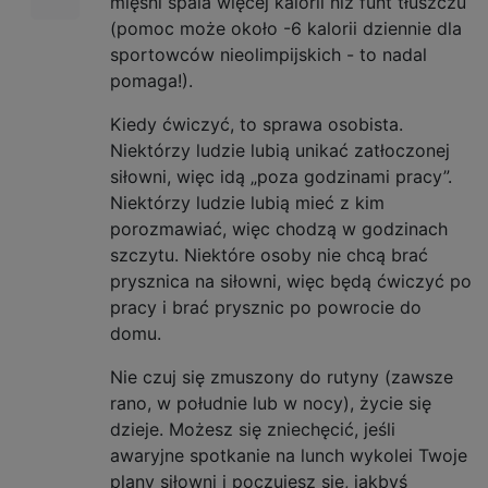
mięśni spala więcej kalorii niż funt tłuszczu
(pomoc może około -6 kalorii dziennie dla
sportowców nieolimpijskich - to nadal
pomaga!).
Kiedy ćwiczyć, to sprawa osobista.
Niektórzy ludzie lubią unikać zatłoczonej
siłowni, więc idą „poza godzinami pracy”.
Niektórzy ludzie lubią mieć z kim
porozmawiać, więc chodzą w godzinach
szczytu. Niektóre osoby nie chcą brać
prysznica na siłowni, więc będą ćwiczyć po
pracy i brać prysznic po powrocie do
domu.
Nie czuj się zmuszony do rutyny (zawsze
rano, w południe lub w nocy), życie się
dzieje. Możesz się zniechęcić, jeśli
awaryjne spotkanie na lunch wykolei Twoje
plany siłowni i poczujesz się, jakbyś