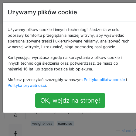
Sprawność
Tagi
Używamy plików cookie
Account
fizyczna
Używamy plików cookie i innych technologii śledzenia w celu
Czy jest najlepsza
poprawy komfortu przeglądania naszej witryny, aby wyświetlać
spersonalizowane treści i ukierunkowane reklamy, analizować ruch
w naszej witrynie, i zrozumieć, skąd pochodzą nasi goście.
pora dnia na
Kontynuując, wyrażasz zgodę na korzystanie z plików cookie i
ćwiczenia na
innych technologii śledzenia oraz potwierdzasz, że masz co
najmniej 16 lat lub zgodę rodzica lub opiekuna.
odchudzanie?
Możesz przeczytać szczegóły w naszym
Polityka plików cookie
i
Polityka prywatności
.
OK, wejdź na stronę!
Czy dla wyników odchudzania jest
70
najbardziej korzystna pora dnia?
weight-loss
exercise
—
MandyK