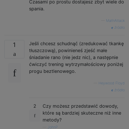
Czasami po prostu dostajesz zbyt wiele do
spania.
—
MathAttack
źródło
Jeśli chcesz schudnąć (zredukować tkankę
1
tłuszczową), powinieneś zjeść małe
śniadanie rano (nie jedz nic), a następnie
ćwiczyć trening wytrzymałościowy poniżej
progu beztlenowego.
—
Heywood Floyd
źródło
2
Czy możesz przedstawić dowody,
które są bardziej skuteczne niż inne
metody?
—
JohnP