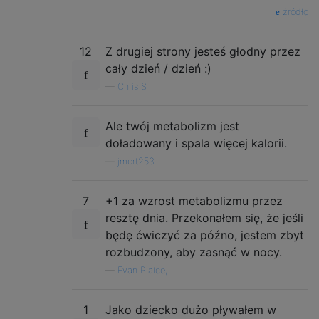
źródło
12
Z drugiej strony jesteś głodny przez
cały dzień / dzień :)
—
Chris S
Ale twój metabolizm jest
doładowany i spala więcej kalorii.
—
jmort253
7
+1 za wzrost metabolizmu przez
resztę dnia. Przekonałem się, że jeśli
będę ćwiczyć za późno, jestem zbyt
rozbudzony, aby zasnąć w nocy.
—
Evan Plaice,
1
Jako dziecko dużo pływałem w