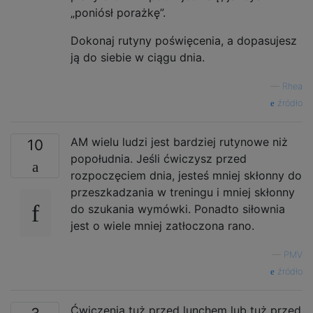
„poniósł porażkę”.
Dokonaj rutyny poświęcenia, a dopasujesz
ją do siebie w ciągu dnia.
—
Rhea
źródło
AM wielu ludzi jest bardziej rutynowe niż
10
popołudnia. Jeśli ćwiczysz przed
rozpoczęciem dnia, jesteś mniej skłonny do
przeszkadzania w treningu i mniej skłonny
do szukania wymówki. Ponadto siłownia
jest o wiele mniej zatłoczona rano.
—
PMV
źródło
Ćwiczenia tuż przed lunchem lub tuż przed