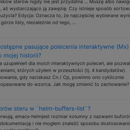
ników sterów nigdy nie jest przydatna ... Muszę albo nawi
lej, aż wystarczająco ją zawęzię. Czy istnieje sposób sortow
użycia? Edycja: Oznacza to, że najczęściej wybierane wyni
górze listy, niezależnie od tego, …
dostępne pasujące polecenia interaktywne (Mx)
 mojej historii?
zupełnień dla moich interaktywnych poleceń, ale pozwal
eniami, których użyłem w przeszłości (tj. 4 kandydatów).
howania, gdy naciskasz Cn / Cp, powinno ono cyklicznie
 dopasowane do wzorca. Jak mogę zmienić to zachowanie?
rów steru w `helm-buffers-list`?
nerwują, emacs-helmjest rozmiar kolumny z nazwami bufor
m dokumentację i nie mogłem znaleźć sposobu dostosowani