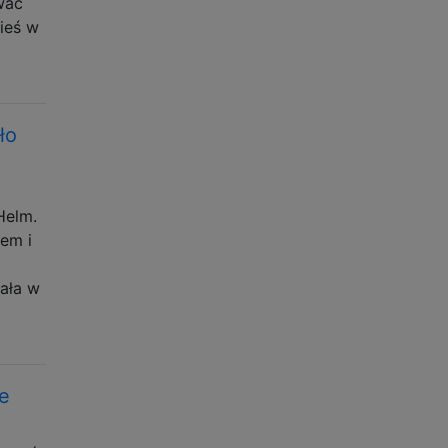
wać
ieś w
ło
Helm.
łem i
iała w
e