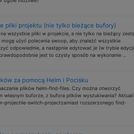
 w ogóle możliwe?
 pliki projektu (nie tylko bieżące bufory)
 wszystkie pliki w projekcie, a nie tylko na bieżący zest
u mogę użyć polecenia swoop, aby znaleźć wszystkie
zyć odpowiednie, a następnie edytować je (w trybie edycji 
e prawdopodobnie jest to czysty sposób na wykonanie …
lików za pomocą Helm i Pocisku
aczanie plików helm-find-files. Czy można otworzyć
m własnym buforze, z bufora plików wyszukiwania? Aktuali
-projectile-switch-projectzamiast rozszerzonego find-