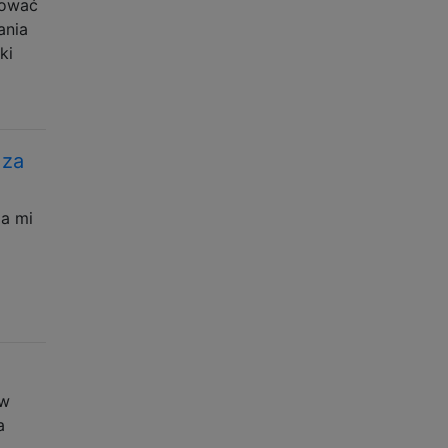
gować
ania
ki
 za
a mi
ów
a