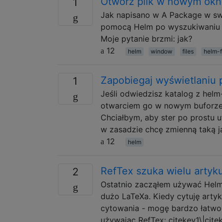
Otwórz plik w nowym okn
1
Jak napisano w A Package w swoj
pomocą Helm po wyszukiwaniu 
Moje pytanie brzmi: jak?
12
helm
window
files
helm-f
Zapobiegaj wyświetlaniu 
1
Jeśli odwiedzisz katalog z helm-
otwarciem go w nowym buforze zo
Chciałbym, aby ster po prostu u
w zasadzie chcę zmienną taką j
12
helm
RefTex szuka wielu arty
2
Ostatnio zacząłem używać Helm
dużo LaTeXa. Kiedy cytuję art
cytowania - mogę bardzo łatwo 
używając RefTex: citekey1\|cite