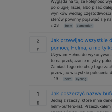
Wygląda na to, że kolejność wy
po długiej liście, albo pisać da
wyników według częstotliwości 
sterów powinny pojawiać się na 
23
helm
completion
Jak przewijać wszystkie 
2
pomocą Helma, a nie tylko
Używam Hełmu do wykonywania u
to na przełączanie między polec
Zamiast tego nie chcę tego zac
przewijać wszystkie polecenia
19
helm
cycling
Jak poszerzyć nazwy bufo
1
Jedną z rzeczy, które mnie de
helm-buffers-list. Przeszukałe