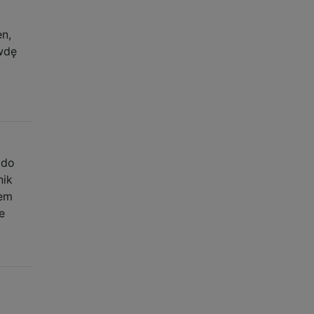
en,
awdę
 do
nik
iem
e