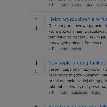
11
helm
auctex
latex
reftex
Hełm: wyszukiwanie w fun
2
Całkiem podstawowe pytanie dot
które pozwala nam wyszukiwać t
tym tylko do odczytu, takim ja
natywnych poleceń Emacsa dla i
11
helm
search
Czy sople oferują funkcje
1
Jestem zapalonym użytkownikiem 
przechodź między kolejnymi ka
brzmi dla mnie słabiej niż oglą
taki bufor otwarty) użyj wzor
11
helm
completion
icicles
Rekursywny grep w katalo
6