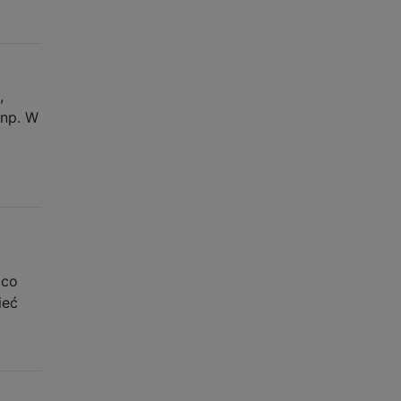
,
(np. W
 co
ieć