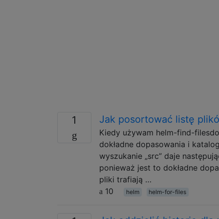
Jak posortować listę plik
1
Kiedy używam helm-find-filesdo
dokładne dopasowania i katalogi
wyszukanie „src” daje następując
ponieważ jest to dokładne dopas
pliki trafiają …
10
helm
helm-for-files