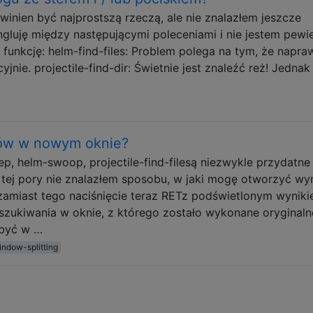
inien być najprostszą rzeczą, ale nie znalazłem jeszcze
gluję między następującymi poleceniami i nie jestem pewi
 funkcję: helm-find-files: Problem polega na tym, że napr
yjnie. projectile-find-dir: Świetnie jest znaleźć reż! Jednak
rów w nowym oknie?
rep, helm-swoop, projectile-find-filesą niezwykle przydatne
tej pory nie znalazłem sposobu, w jaki mogę otworzyć wy
amiast tego naciśnięcie teraz RETz podświetlonym wynik
zukiwania w oknie, z którego zostało wykonane oryginaln
 być w …
indow-splitting