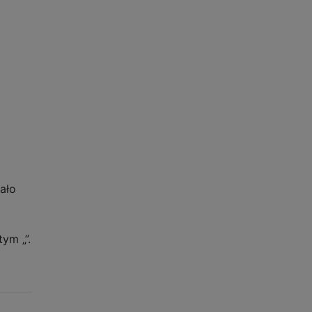
ało
ym „”.