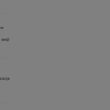
aw
sesji
zacja