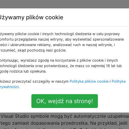
Używamy plików cookie
ne jako helm
żywamy plików cookie i innych technologii śledzenia w celu poprawy
omfortu przeglądania naszej witryny, aby wyświetlać spersonalizowane
ca się platforma dla Emacsa. Jest dostępny do instalacji 
reści i ukierunkowane reklamy, analizować ruch w naszej witrynie, i
rozumieć, skąd pochodzą nasi goście.
acy podczas przechodzenia z IDO do Helm
ontynuując, wyrażasz zgodę na korzystanie z plików cookie i innych
em IDO i pokochałem go, ponieważ znacznie przyspieszyło
echnologii śledzenia oraz potwierdzasz, że masz co najmniej 16 lat lub
iu trochę czasu na tej stronie, czytałem coraz więcej o He
godę rodzica lub opiekuna.
e z moich pytań to: Jakie są największe różnice? W
ożesz przeczytać szczegóły w naszym
Polityka plików cookie
i
Polityka
ienić się mój przepływ pracy podczas wyszukiwania plików
rywatności
.
OK, wejdź na stronę!
e kodu rozmytego
Visual Studio symbole mogą być automatycznie uzupełnia
ego zamiast dopasowania przedrostka. Na przykład, jeśli