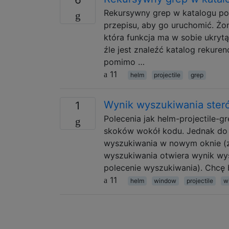
Rekursywny grep w katalogu pow
przepisu, aby go uruchomić. Żon
która funkcja ma w sobie ukrytą
źle jest znaleźć katalog rekurenc
pomimo …
11
helm
projectile
grep
Wynik wyszukiwania ste
1
Polecenia jak helm-projectile-g
skoków wokół kodu. Jednak do 
wyszukiwania w nowym oknie (z
wyszukiwania otwiera wynik wys
polecenie wyszukiwania). Chcę
11
helm
window
projectile
w