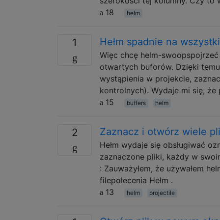
szerokości tej kolumny. Czy to
18
helm
Hełm spadnie na wszystkie
1
Więc chcę helm-swoopspojrzeć na
otwartych buforów. Dzięki tem
wystąpienia w projekcie, zaznac
kontrolnych). Wydaje mi się, ż
15
buffers
helm
Zaznacz i otwórz wiele p
2
Hełm wydaje się obsługiwać ozn
zaznaczone pliki, każdy w swoi
: Zauważyłem, że używałem helm
filepolecenia Hełm .
13
helm
projectile