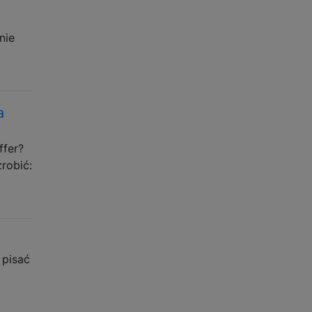
nie
a
ffer?
robić:
 pisać