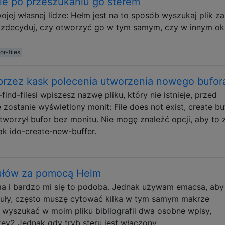
ie po przeszukaniu go sterem
ej własnej lidze: Hełm jest na to sposób wyszukaj plik za
zdecyduj, czy otworzyć go w tym samym, czy w innym ok
or-files
przez kask polecenia utworzenia nowego bufor
find-filesi wpiszesz nazwę pliku, który nie istnieje, przed
stanie wyświetlony monit: File does not exist, create bu
tworzył bufor bez monitu. Nie mogę znaleźć opcji, aby to z
ak ido-create-new-buffer.
kułów za pomocą Helm
a i bardzo mi się to podoba. Jednak używam emacsa, aby
ykuły, często muszę cytować kilka w tym samym makrze
wyszukać w moim pliku bibliografii dwa osobne wpisy,
key2 Jednak gdy tryb steru jest włączony, …