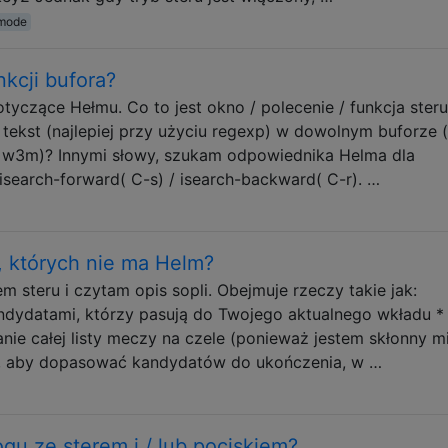
-mode
kcji bufora?
yczące Hełmu. Co to jest okno / polecenie / funkcja steru
ekst (najlepiej przy użyciu regexp) w dowolnym buforze 
k w3m)? Innymi słowy, szukam odpowiednika Helma dla
search-forward( C-s) / isearch-backward( C-r). …
, których nie ma Helm?
steru i czytam opis sopli. Obejmuje rzeczy takie jak:
ndydatami, którzy pasują do Twojego aktualnego wkładu *
danie całej listy meczy na czele (ponieważ jestem skłonny m
ca, aby dopasować kandydatów do ukończenia, w …
gu ze sterem i / lub pociskiem?