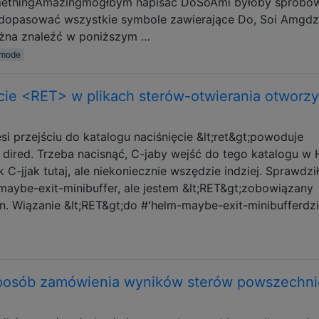
methingAmazingmógłbym napisać DoSoAmi byłoby spróbo
 dopasować wszystkie symbole zawierające Do, Soi Amgdz
można znaleźć w poniższym …
mode
ęcie <RET> w plikach sterów-otwierania otworzy
si przejściu do katalogu naciśnięcie &lt;ret&gt;powoduje
 dired. Trzeba nacisnąć, C-jaby wejść do tego katalogu w 
 C-jjak tutaj, ale niekoniecznie wszędzie indziej. Sprawdzi
aybe-exit-minibuffer, ale jestem &lt;RET&gt;zobowiązany
n. Wiązanie &lt;RET&gt;do #'helm-maybe-exit-minibufferdz
 sposób zamówienia wyników sterów powszechni