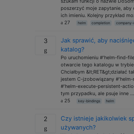
szukam funkcji o nazwie DoSo
poszerzyć moje zapytanie, aby
ich imieniu. Kolejny przykład 
27
helm
completion
company-
Jak sprawić, aby naciśni
3
katalog?
Po uruchomieniu #'helm-find-file
otwarcie tego katalogu w trybie
Chciałbym &lt;RET&gt;działać tak
jestem C-jzobowiązany #'helm-m
#'helm-execute-persistent-actio
tym przypadku, ale psuje inne …
25
key-bindings
helm
Czy istnieje jakikolwiek
2
używanych?