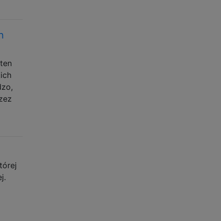
h
 ten
ich
dzo,
zez
tórej
j.