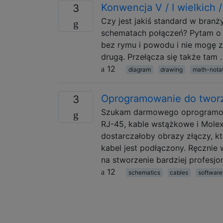
Konwencja V / I wielkich /
3
Czy jest jakiś standard w branży
schematach połączeń? Pytam o t
bez rymu i powodu i nie mogę 
drugą. Przełącza się także tam 
12
diagram
drawing
math-nota
Oprogramowanie do tworz
3
Szukam darmowego oprogramowa
RJ-45, kable wstążkowe i Mole
dostarczałoby obrazy złączy, k
kabel jest podłączony. Ręcznie
na stworzenie bardziej profesjo
12
schematics
cables
software