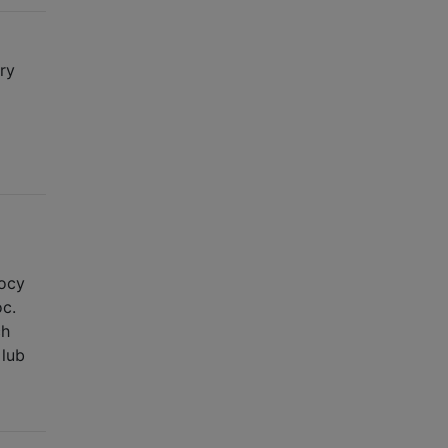
ery
l
ocy
c.
ch
 lub