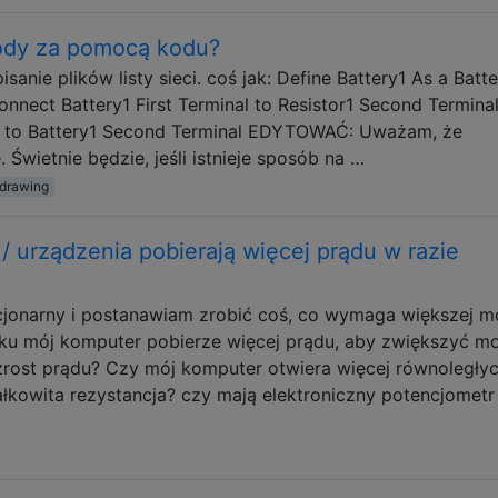
dy za pomocą kodu?
isanie plików listy sieci. coś jak: Define Battery1 As a Batt
onnect Battery1 First Terminal to Resistor1 Second Termina
al to Battery1 Second Terminal EDYTOWAĆ: Uważam, że
wietnie będzie, jeśli istnieje sposób na …
drawing
/ urządzenia pobierają więcej prądu w razie
jonarny i postanawiam zrobić coś, co wymaga większej m
ku mój komputer pobierze więcej prądu, aby zwiększyć mo
zrost prądu? Czy mój komputer otwiera więcej równoległy
łkowita rezystancja? czy mają elektroniczny potencjometr