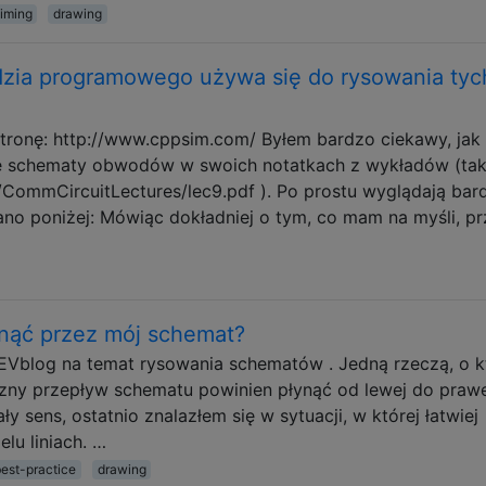
timing
drawing
dzia programowego używa się do rysowania tyc
stronę: http://www.cppsim.com/ Byłem bardzo ciekawy, jak
te schematy obwodów w swoich notatkach z wykładów (tak
/CommCircuitLectures/lec9.pdf ). Po prostu wyglądają bar
no poniżej: Mówiąc dokładniej o tym, co mam na myśli, pr
nąć przez mój schemat?
EVblog na temat rysowania schematów . Jedną rzeczą, o k
iczny przepływ schematu powinien płynąć od lewej do prawe
 sens, ostatnio znalazłem się w sytuacji, w której łatwiej
lu liniach. …
est-practice
drawing