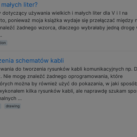
 małych liter?
 dotyczący używania wielkich i małych liter dla V i I na
o, ponieważ moja książka wydaje się przełączać między n
znaleźć żadnego wzorca, dlaczego wybrałaby jedną drogę
…
tion
enia schematów kabli
nia do tworzenia rysunków kabli komunikacyjnych np. D
x. Nie mogę znaleźć żadnego oprogramowania, które
tórych można by również użyć do pokazania, w jaki sposó
 wykonałem kilka rysunków kabli, ale naprawdę szukam sp
nalnych …
drawing