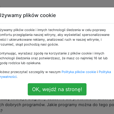
i
Używamy plików cookie
ne jako drawing
żywamy plików cookie i innych technologii śledzenia w celu poprawy
omfortu przeglądania naszej witryny, aby wyświetlać spersonalizowane
zące rysowania dobrych schematów
reści i ukierunkowane reklamy, analizować ruch w naszej witrynie, i
rozumieć, skąd pochodzą nasi goście.
anych schematów. Kilka razy ludzie faktycznie pytali o kryty
zeznaczone jako pojedyncze repozytorium na schematach
ontynuując, wyrażasz zgodę na korzystanie z plików cookie i innych
e mogą wskazywać ludziom. Pytanie brzmi Jakie są zasady
echnologii śledzenia oraz potwierdzasz, że masz co najmniej 16 lat lub
godę rodzica lub opiekuna.
dobrych schematów? Uwaga: Chodzi o same schematy, a n
ożesz przeczytać szczegóły w naszym
Polityka plików cookie
i
Polityka
ing
design-rules
rywatności
.
OK, wejdź na stronę!
zenia diagramów czasowych
zę tworzyć diagramy czasowe dla protokołów: UART , SP
ch dobrych programów. Jakie programy można do tego pol
a?