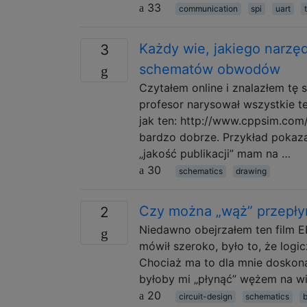
33
communication
spi
uart
Każdy wie, jakiego narzę
3
schematów obwodów
Czytałem online i znalazłem tę 
profesor narysował wszystkie 
jak ten: http://www.cppsim.com
bardzo dobrze. Przykład pokaza
„jakość publikacji” mam na …
30
schematics
drawing
Czy można „wąż” przepły
2
Niedawno obejrzałem ten film E
mówił szeroko, było to, że log
Chociaż ma to dla mnie doskonały
byłoby mi „płynąć” wężem na wie
20
circuit-design
schematics
b