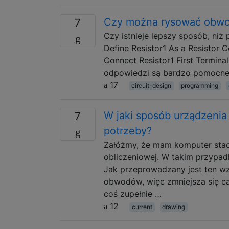
Czy można rysować obwo
7
Czy istnieje lepszy sposób, niż p
Define Resistor1 As a Resistor C
Connect Resistor1 First Termin
odpowiedzi są bardzo pomocne. Ś
17
circuit-design
programming
W jaki sposób urządzenia 
7
potrzeby?
Załóżmy, że mam komputer stac
obliczeniowej. W takim przypad
Jak przeprowadzany jest ten w
obwodów, więc zmniejsza się ca
coś zupełnie …
12
current
drawing