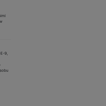
imi
 w
E-9,
b
osobu